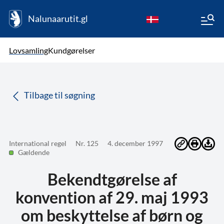
Nalunaarutit.gl
kl-GL
Vælg sprog
Lovsamling
Kundgørelser
da
( Valgt )
Tilbage til søgning
International regel
Nr. 125
4. december 1997
Gældende
Bekendtgørelse af
konvention af 29. maj 1993
om beskyttelse af børn og