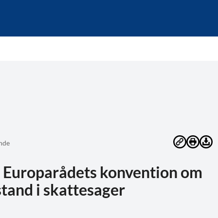
nde
 Europarådets konvention om
stand i skattesager