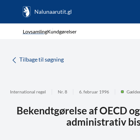
Nalunaarutit.gl
kl-GL
Vælg sprog
Lovsamling
Kundgørelser
da
( Valgt )
Tilbage til søgning
International regel
Nr. 8
6. februar 1996
Gælde
Bekendtgørelse af OECD og
administrativ bi