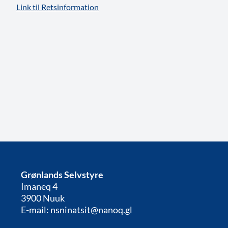
Link til Retsinformation
Grønlands Selvstyre
Imaneq 4
3900 Nuuk
E-mail: nsninatsit@nanoq.gl