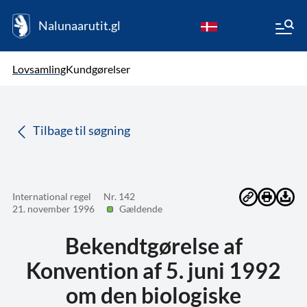
Nalunaarutit.gl
kl-GL
Vælg sprog
Lovsamling
Kundgørelser
da
( Valgt )
Tilbage til søgning
International regel
Nr. 142
21. november 1996
Gældende
Bekendtgørelse af
Konvention af 5. juni 1992
om den biologiske