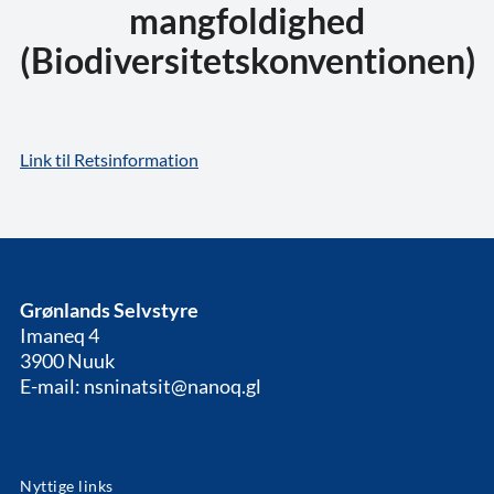
mangfoldighed
(Biodiversitetskonventionen)
Link til Retsinformation
Grønlands Selvstyre
Imaneq 4
3900 Nuuk
E-mail: nsninatsit@nanoq.gl
Nyttige links