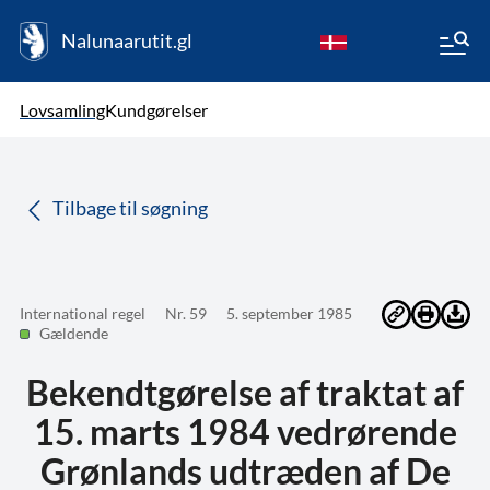
Nalunaarutit.gl
kl-GL
Vælg sprog
Lovsamling
Kundgørelser
da
( Valgt )
Tilbage til søgning
International regel
Nr. 59
5. september 1985
Gældende
Bekendtgørelse af traktat af
15. marts 1984 vedrørende
Grønlands udtræden af De