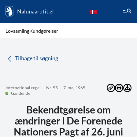
Nalunaarutit.gl
kl-GL
Vælg sprog
Lovsamling
Kundgørelser
da
( Valgt )
Tilbage til søgning
International regel
Nr. 55
7. maj 1965
Gældende
Bekendtgørelse om
ændringer i De Forenede
Nationers Pagt af 26. juni