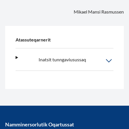
Mikael Mansi Rasmussen
Atassuteqarnerit
Inatsit tunngaviusussaq
Namminersorlutik Oqartussat