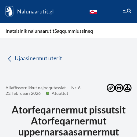
Nalunaarutit.gl
kl-GL
( Toqqagaq )
Oqaatsit toqqakkit
Inatsisinik nalunaarutit
Saqqummiussineq
da
Ujaasinermut uterit
Allaffissornikkut najoqqutassiat
Nr. 6
23. februaari 2026
Atuuttut
Atorfeqarnermut pissutsit
Atorfeqarnermut
uppernarsaasarnermut