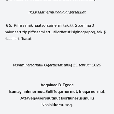
Ikaarsaarnermut aalajangersakkat
§ 5.
Piffissamik naatsorsuinermi tak. §§ 2 aamma 3
nalunaarutip piffissami atuutilerfiatut isigineqarpoq, tak. §
4, aallartiffiatut.
Namminersorlutik Oqartussat, ulloq 23. februar 2026
Aqqaluaq B. Egede
Isumaginninnermut, Suliffeqarnermut, Ineqarnermut,
Attaveqaasersuutinut Isorliunerusunullu
Naalakkersuisoq.