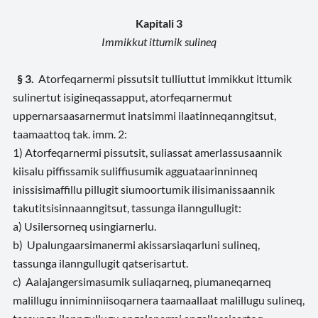
Kapitali 3
Immikkut ittumik sulineq
§ 3.
Atorfeqarnermi pissutsit tulliuttut immikkut ittumik
sulinertut isigineqassapput, atorfeqarnermut
uppernarsaasarnermut inatsimmi ilaatinneqanngitsut,
taamaattoq tak. imm. 2:
1) Atorfeqarnermi pissutsit, suliassat amerlassusaannik
kiisalu piffissamik suliffiusumik agguataarinninneq
inissisimaffillu pillugit siumoortumik ilisimanissaannik
takutitsisinnaanngitsut, tassunga ilanngullugit:
a) Usilersorneq usingiarnerlu.
b) Upalungaarsimanermi akissarsiaqarluni sulineq,
tassunga ilanngullugit qatserisartut.
c) Aalajangersimasumik suliaqarneq, piumaneqarneq
malillugu inniminniisoqarnera taamaallaat malillugu sulineq,