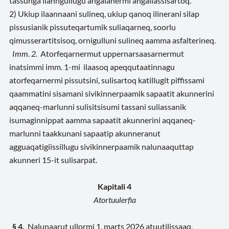
tassunga ilanngullugu angalanermi angallassisartoq.
2) Ukiup ilaannaani sulineq, ukiup qanoq ilinerani silap
pissusianik pissuteqartumik suliaqarneq, soorlu
qimusserartitsisoq, ornigulluni sulineq aamma asfalterineq.
Imm. 2.
Atorfeqarnermut uppernarsaasarnermut
inatsimmi imm. 1-mi ilaasoq apeqqutaatinnagu
atorfeqarnermi pissutsini, sulisartoq katillugit piffissami
qaammatini sisamani sivikinnerpaamik sapaatit akunnerini
aqqaneq-marlunni sulisitsisumi tassani suliassanik
isumaginnippat aamma sapaatit akunnerini aqqaneq-
marlunni taakkunani sapaatip akunneranut
agguaqatigiissillugu sivikinnerpaamik nalunaaquttap
akunneri 15-it sulisarpat.
Kapitali 4
Atortuulerfia
§ 4.
Nalunaarut ullormi 1. marts 2026 atuutilissaaq.