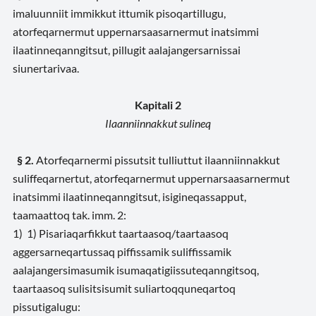
imaluunniit immikkut ittumik pisoqartillugu,
atorfeqarnermut uppernarsaasarnermut inatsimmi
ilaatinneqanngitsut, pillugit aalajangersarnissai
siunertarivaa.
Kapitali 2
Ilaanniinnakkut sulineq
§ 2.
Atorfeqarnermi pissutsit tulliuttut ilaanniinnakkut
suliffeqarnertut, atorfeqarnermut uppernarsaasarnermut
inatsimmi ilaatinneqanngitsut, isigineqassapput,
taamaattoq tak. imm. 2:
1) 1) Pisariaqarfikkut taartaasoq/taartaasoq
aggersarneqartussaq piffissamik suliffissamik
aalajangersimasumik isumaqatigiissuteqanngitsoq,
taartaasoq sulisitsisumit suliartoqquneqartoq
pissutigalugu: