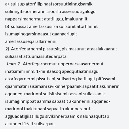
a) sulisup atorfillip naatsorsuutiginngisamik
sulinngitsoorneranni, soorlu assersuutigalugu
napparsimanermut atatillugu, imaluunniit
b) suliassat amerlassusiisa sulisunit atorfilinnit
isumagineqarsinnaasut qaangerlugit
amerlassuseqarallarnerini.
2) Atorfeqarnermi pissutsit, pisimasunut ataasiakkaanut
suliassat attuumassuteqarpata.
Imm. 2.
Atorfeqarnermut uppernarsaasarnermut
inatsimmi imm. 1-mi ilaasoq apeqqutaatinnagu
atorfeqarnermi pissutsini, sulisartoq katillugit piffissami
qaammatini sisamani sivikinnerpaamik sapaatit akunnerini
aqqaneq-marlunni sulisitsisumi tassani suliassanik
isumaginnippat aamma sapaatit akunnerini aqqaneq-
marlunni taakkunani sapaatip akunneranut
agguaqatigiissillugu sivikinnerpaamik nalunaaquttap
akunneri 15-it sulisarpat.