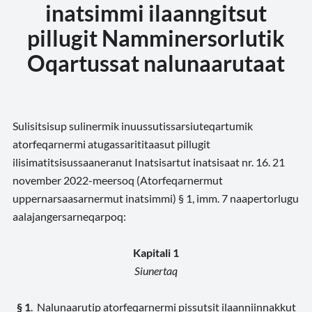
inatsimmi ilaanngitsut
pillugit Namminersorlutik
Oqartussat nalunaarutaat
Sulisitsisup sulinermik inuussutissarsiuteqartumik
atorfeqarnermi atugassarititaasut pillugit
ilisimatitsisussaaneranut Inatsisartut inatsisaat nr. 16. 21
november 2022-meersoq (Atorfeqarnermut
uppernarsaasarnermut inatsimmi) § 1, imm. 7 naapertorlugu
aalajangersarneqarpoq:
Kapitali 1
Siunertaq
§ 1
. Nalunaarutip atorfeqarnermi pissutsit ilaanniinnakkut