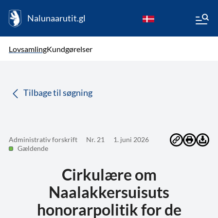
Nalunaarutit.gl
kl-GL
Vælg sprog
Lovsamling
Kundgørelser
da
( Valgt )
Tilbage til søgning
Administrativ forskrift
Nr. 21
1. juni 2026
Gældende
Cirkulære om
Naalakkersuisuts
honorarpolitik for de