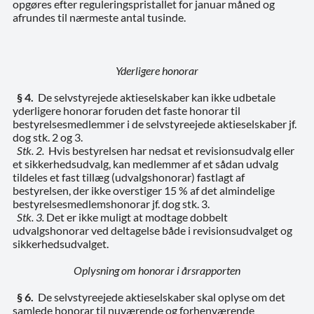
opgøres efter reguleringspristallet for januar måned og
afrundes til nærmeste antal tusinde.
Yderligere honorar
§ 4.
De selvstyrejede aktieselskaber kan ikke udbetale
yderligere honorar foruden det faste honorar til
bestyrelsesmedlemmer i de selvstyreejede aktieselskaber jf.
dog stk. 2 og 3.
Stk. 2.
Hvis bestyrelsen har nedsat et revisionsudvalg eller
et sikkerhedsudvalg, kan medlemmer af et sådan udvalg
tildeles et fast tillæg (udvalgshonorar) fastlagt af
bestyrelsen, der ikke overstiger 15 % af det almindelige
bestyrelsesmedlemshonorar jf. dog stk. 3.
Stk. 3.
Det er ikke muligt at modtage dobbelt
udvalgshonorar ved deltagelse både i revisionsudvalget og
sikkerhedsudvalget.
Oplysning om honorar i årsrapporten
§ 6.
De selvstyreejede aktieselskaber skal oplyse om det
samlede honorar til nuværende og forhenværende