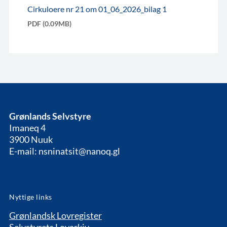
Cirkuloere nr 21 om 01_06_2026_bilag 1
PDF (0.09MB)
Grønlands Selvstyre
Imaneq 4
3900 Nuuk
E-mail: nsninatsit@nanoq.gl
Nyttige links
Grønlandsk Lovregister
Selvstyrets Lovarkiv