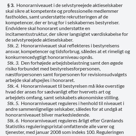
§ 3.
Honorarniveauet i de selvstyreejede aktieselskaber
skal sikre at kompetente og professionelle medlemmer
fastholdes, samt understøtte rekrutteringen af de
kompetencer, der er brug for i selskabernes bestyrelser.
Endvidere skal honoraret understøtte en
incitamentsstruktur, der sikrer langsigtet værdiskabelse for
de selvstyreejede aktieselskaber.
Stk. 2.
Honorarniveauet skal reflekteres i bestyrelsens
ansvar, kompetencer og tidsforbrug, således at et rimeligt og
konkurrencedygtigt honorarniveau opnås.
Stk. 3.
Den forhøjede arbejdsbelastning samt den øgede
risiko forbundet med bestyrelsesforpersonen,
næstforpersonen samt forpersonen for revisionsudvalgets
arbejde skal afspejles i honoraret.
Stk. 4.
Honorarniveauet til bestyrelsen må ikke overstige
hvad der anses for sædvanligt efter hvervets art og
arbejdets omfang, samt selskabets økonomiske stilling.
Stk. 5.
Honorarniveauet reguleres i henhold til niveauet i
andre sammenlignelige selskaber, således for at undgå at
honorarniveauet bliver markedsledende.
Stk. 6.
Honorarniveauet reguleres årligt efter Grønlands
Statistiks reguleringspristal omfattende alle varer og
tjenester,
med januar 2008 som indeks 100. Reguleringen