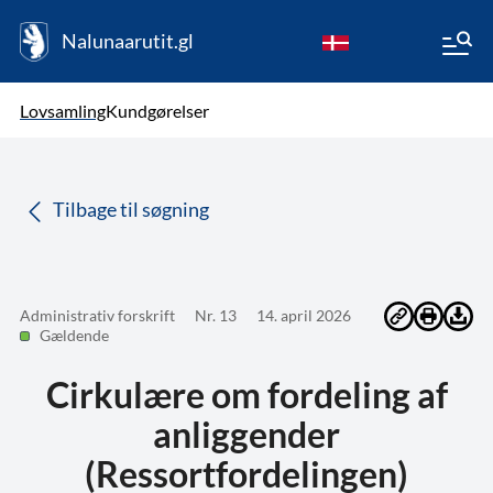
Nalunaarutit.gl
kl-GL
Vælg sprog
Lovsamling
Kundgørelser
da
( Valgt )
Tilbage til søgning
Administrativ forskrift
Nr. 13
14. april 2026
Gældende
Cirkulære om fordeling af
anliggender
(Ressortfordelingen)