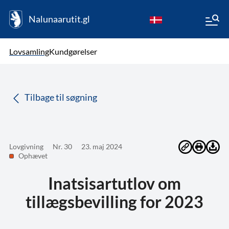
Nalunaarutit.gl
kl-GL
Vælg sprog
Lovsamling
Kundgørelser
da
( Valgt )
Tilbage til søgning
Lovgivning
Nr. 30
23. maj 2024
Ophævet
Inatsisartutlov om
tillægsbevilling for 2023