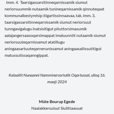
Imm. 4.
Taarsigassarsitinneqarnissamik siumut
neriorsuummik nutaamik tunineqarnissamik qinnuteqaat
kommunalbestyrelsip itigartissinnaavaa, tak. imm. 3,
taarsigassarsitinneqarnissamik siumut neriorsuut
tunngavigalugu inatsisitigut pituttorsimasumik
aalajangersaasoqarsimappat imaluunniit nutaamik siumut
neriorsuuteqarnissamut atatillugu
aningaasartuuteqarnerunissamut aningaasaliissutitigut
matussutissaqanngippat.
Kalaallit Nunaanni Namminersorlutik Oqartussat, ulloq 16.
maaji 2024
Múte Bourup Egede
Naalakkersuisut Siulittaasuat