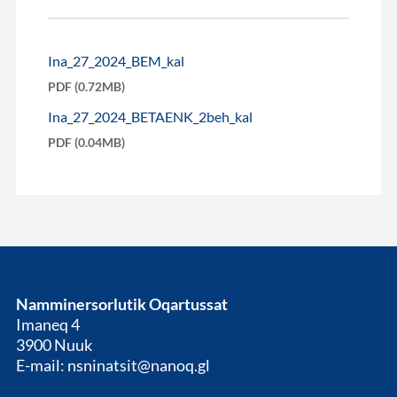
Ina_27_2024_BEM_kal
PDF (0.72MB)
Ina_27_2024_BETAENK_2beh_kal
PDF (0.04MB)
Namminersorlutik Oqartussat
Imaneq 4
3900 Nuuk
E-mail: nsninatsit@nanoq.gl