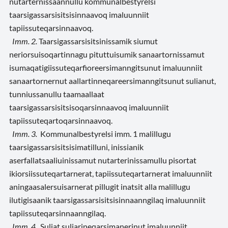
nutarternissaannullu kommunalbestyrelsi
taarsigassarsisitsisinnaavoq imaluunniit
tapiissuteqarsinnaavoq.
Imm. 2.
Taarsigassarsisitsinissamik siumut
neriorsuisoqartinnagu pituttuisumik sanaartornissamut
isumaqatigiissuteqarfioreersimanngitsunut imaluunniit
sanaartornernut aallartinneqareersimanngitsunut sulianut,
tunniussanullu taamaallaat
taarsigassarsisitsisoqarsinnaavoq imaluunniit
tapiissuteqartoqarsinnaavoq.
Imm
. 3.
Kommunalbestyrelsi imm. 1 malillugu
taarsigassarsisitsisimatilluni, inissianik
aserfallatsaaliuinissamut nutarterinissamullu pisortat
ikiorsiissuteqartarnerat, tapiissuteqartarnerat imaluunniit
aningaasalersuisarnerat pillugit inatsit alla malillugu
ilutigisaanik taarsigassarsisitsisinnaanngilaq imaluunniit
tapiissuteqarsinnaanngilaq.
Imm. 4.
Suliat suliarineqarsimanerinut imaluunniit