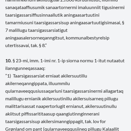
sanaqataaffiusumik sanaartornermi imaluunniit tigusinermi
taarsigassarsiffiusinnaallutik aningaasartuutini
tamarmiusuni taarsigassarsisup aningaasartuutigisimasai, §
7 malillugu taarsigassarsiatigut
aningaasalersorneqanngitsut, kommunalbestyrelsip
utertissavai, tak. § 8
.”
10.
§ 23-mi, imm. 1-imi nr. 1-ip siorna normu 1-itut nutaatut
ilanngunneqassaaq:
”1) Taarsigassarsiat erniaat akilersuutillu
akilerneqanngippata, illuummilu
qularnaveeqqusiussaqarluni taarsigassarsinermi allagartaq
malillugu ernianik akilersuutinillu akilersuisarneq pillugu
malittarisassat naapertorlugit ernianut, akilersuutinullu
akiitsut piffissarititaasup qaangiutinnginnerani
taarsigassarsisup akilersimanngippagit, tak. lov for
Grønland om pant (qularnaveeqqusiineq pillugu Kalaallit