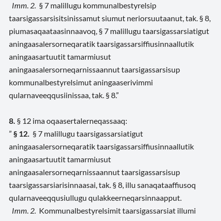
Imm. 2.
§ 7 malillugu kommunalbestyrelsip
taarsigassarsisitsinissamut siumut neriorsuutaanut, tak. § 8,
piumasaqaataasinnaavoq, § 7 malillugu taarsigassarsiatigut
aningaasalersorneqaratik taarsigassarsiffiusinnaallutik
aningaasartuutit tamarmiusut
aningaasalersorneqarnissaannut taarsigassarsisup
kommunalbestyrelsimut aningaaserivimmi
qularnaveeqqusiinissaa, tak. § 8.”
8.
§ 12 ima
oqaasertalerneqassaaq
:
”
§ 12.
§ 7 malillugu taarsigassarsiatigut
aningaasalersorneqaratik taarsigassarsiffiusinnaallutik
aningaasartuutit tamarmiusut
aningaasalersorneqarnissaannut taarsigassarsisup
taarsigassarsiarisinnaasai, tak. § 8, illu sanaqataaffiusoq
qularnaveeqqusiullugu qulakkeerneqarsinnaapput.
Imm. 2.
Kommunalbestyrelsimit taarsigassarsiat illumi