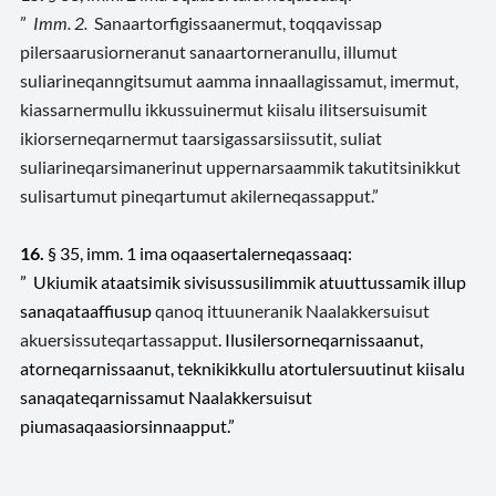
”
Imm. 2.
Sanaartorfigissaanermut,
toqqavissap
pilersaarusiorneranut sanaartorneranullu
, illumut
suliarineqanngitsumut aamma innaallagissamut, imermut,
kiassarnermullu ikkussuinermut kiisalu ilitsersuisumit
ikiorserneqarnermut taarsigassarsiissutit, suliat
suliarineqarsimanerinut uppernarsaammik takutitsinikkut
sulisartumut pineqartumut akilerneqassapput.”
16.
§ 35, imm. 1 ima oqaasertalerneqassaaq:
” Ukiumik ataatsimik sivisussusilimmik atuuttussamik illup
sanaqataaffiusup
qanoq ittuuneranik Naalakkersuisut
akuersissuteqartassapput
. Ilusilersorneqarnissaanut,
atorneqarnissaanut, teknikikkullu atortulersuutinut kiisalu
sanaqateqarnissamut Naalakkersuisut
piumasaqaasiorsinnaapput.”