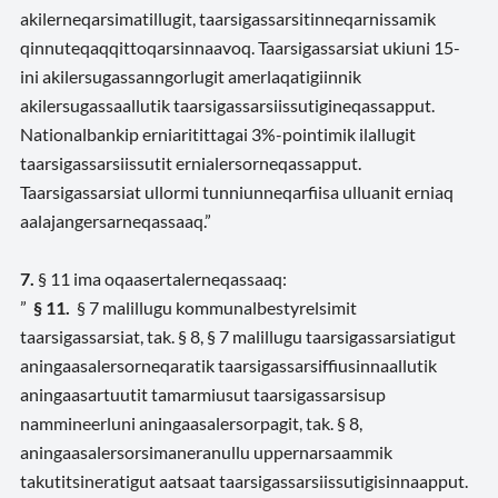
akilerneqarsimatillugit, taarsigassarsitinneqarnissamik
qinnuteqaqqittoqarsinnaavoq.
Taarsigassarsiat ukiuni 15-
ini akilersugassanngorlugit amerlaqatigiinnik
akilersugassaallutik taarsigassarsiissutigineqassapput
.
Nationalbankip erniaritittagai 3%-pointimik ilallugit
taarsigassarsiissutit ernialersorneqassapput.
Taarsigassarsiat ullormi tunniunneqarfiisa
ulluanit erniaq
aalajangersarneqassaaq
.”
7.
§ 11 ima
oqaasertalerneqassaaq
:
”
§ 11.
§ 7 malillugu kommunalbestyrelsimit
taarsigassarsiat, tak. § 8, § 7 malillugu taarsigassarsiatigut
aningaasalersorneqaratik taarsigassarsiffiusinnaallutik
aningaasartuutit tamarmiusut taarsigassarsisup
nammineerluni aningaasalersorpagit, tak. § 8,
aningaasalersorsimaneranullu uppernarsaammik
takutitsineratigut aatsaat taarsigassarsiissutigisinnaapput.