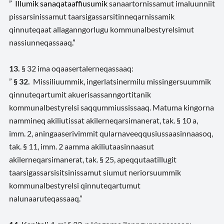
” Illumik sanaqataaffiusumik
sanaartornissamut imaluunniit
pissarsinissamut taarsigassarsitinneqarnissamik
qinnuteqaat allaganngorlugu kommunalbestyrelsimut
nassiunneqassaaq
.”
13.
§ 32 ima
oqaasertalerneqassaaq
:
”
§ 32.
Missiliuummik, ingerlatsinermilu missingersuummik
qinnuteqartumit akuerisassanngortitanik
kommunalbestyrelsi saqqummiussissaaq. Matuma kingorna
nammineq akiliutissat akilerneqarsimanerat, tak. § 10 a,
imm. 2, aningaaserivimmit qularnaveeqqusiussaasinnaasoq,
tak. § 11, imm. 2 aamma akiliutaasinnaasut
akilerneqarsimanerat, tak. § 25, apeqqutaatillugit
taarsigassarsisitsinissamut siumut neriorsuummik
kommunalbestyrelsi qinnuteqartumut
nalunaaruteqassaaq.”