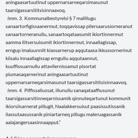
aningaasartuutinut uppernarsarneqarsimasunut
taarsigassarsititsisinnaavoq.
Imm
. 3.
Kommunalbestyrelsi § 7 malillugu
sanaartorfigissaanermut, toqqavissap pilersaarusiorneranut
sanaartorneranullu, sanaartoqataasumit ikiortinnermut
aamma ilitsersuisumit ikiortinnermut, innaallagissap,
erngup imaluunniit kiassarnerup aqqutaasa ikkussornerinut
kiisalu innaallagissap erngullu aqqutaannut,
kuuffissuarnullu attavilernissamut pisortat
piumasaqarnerinut aningaasartuutinut
uppernarsarneqarsimasunut taarsigassarsititsisinnaavoq.
Imm
. 4.
Piffissaliussat, illunullu sanaqataaffiusunut
taarsigassarsitinneqarnissamik qinnuteqartunut kommunit
ikiorsiisarnerat pillugit, Naalakkersuisut paasissutissanik
ilassutaasussanik piniartarneq pillugu maleruagassanik
aalajangersaasinnaapput.”