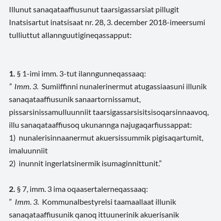
Illunut sanaqataaffiusunut taarsigassarsiat pillugit
Inatsisartut inatsisaat nr. 28, 3. december 2018-imeersumi
tulliuttut allannguutigineqassapput:
1.
§ 1-imi imm. 3-tut ilanngunneqassaaq:
” Imm. 3.
Sumiiffinni nunalerinermut atugassiaasuni illunik
sanaqataaffiusunik sanaartornissamut,
pissarsinissamulluunniit taarsigassarsisitsisoqarsinnaavoq,
illu sanaqataaffiusoq ukunannga najugaqarfiussappat:
1) nunalerisinnaanermut akuersissummik pigisaqartumit,
imaluunniit
2) inunnit ingerlatsinermik isumaginnittunit.”
2.
§ 7, imm. 3 ima
oqaasertalerneqassaaq
:
”
Imm. 3.
Kommunalbestyrelsi taamaallaat illunik
sanaqataaffiusunik qanoq ittuunerinik akuerisanik