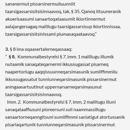
sananermut pissarsinermulluunniit
taarsigassarsisitsisinnaavoq, tak. § 35. Qanoq ittuuneranik
akuerisaasumi sanaartoqataasumit ikiortinnermut
aalajangersagaq malillugu taarsigassarsisup ikiortinnissaa,
taarsigassarsisitsinissami piumasaqaataavoq.”
3.
§ 8
ima
oqaasertalerneqassaaq
:
”
§ 8.
Kommunalbestyrelsi § 7, imm. 1 malillugu illumik
nutaamik sanaqateqarnermi ikkussugassat pisarneq
naapertorlugu aaqqissuunneqarsimasunik sumiiffimmilu
ikkussugassatut tunniunneqarsimasunik pissarsinermut
aningaasartuutinut uppernarsarneqarsimasunut
taarsigassarsisitsisinnaavoq.
Imm
. 2.
Kommunalbestyrelsi § 7, imm. 2 malillugu illuni
sanaqataaffiusuni pioreersuni suli naammassillugu
sanaartorneqanngitsuni sumiiffimmi saniatigut atortussanik
pisariaqartunik tunniunneqarsimasunik pissarsinermut