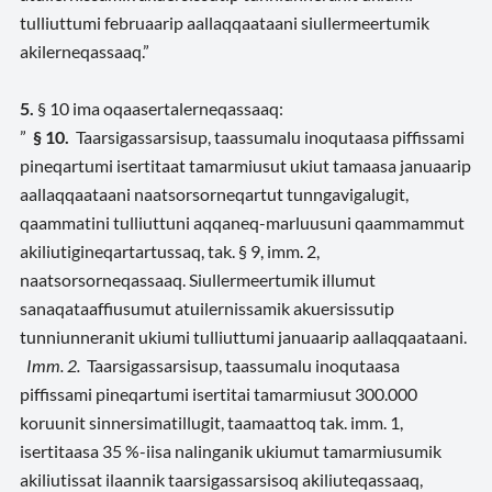
tulliuttumi februaarip aallaqqaataani
siullermeertumik
akilerneqassaaq.”
5.
§ 10 ima
oqaasertalerneqassaaq
:
”
§ 10.
Taarsigassarsisup, taassumalu inoqutaasa piffissami
pineqartumi isertitaat tamarmiusut ukiut tamaasa januaarip
aallaqqaataani naatsorsorneqartut tunngavigalugit,
qaammatini tulliuttuni aqqaneq-marluusuni qaammammut
akiliutigineqartartussaq, tak. § 9, imm. 2,
naatsorsorneqassaaq. Siullermeertumik illumut
sanaqataaffiusumut a
tuilernissamik akuersissutip
tunniunneranit ukiumi tulliuttumi januaarip aallaqqaataani
.
Imm. 2.
Taarsigassarsisup, taassumalu inoqutaasa
piffissami pineqartumi isertitai tamarmiusut 300.000
koruunit sinnersimatillugit, taamaattoq tak. imm. 1,
isertitaasa 35 %-iisa nalinganik ukiumut tamarmiusumik
akiliutissat ilaannik taarsigassarsisoq akiliuteqassaaq,