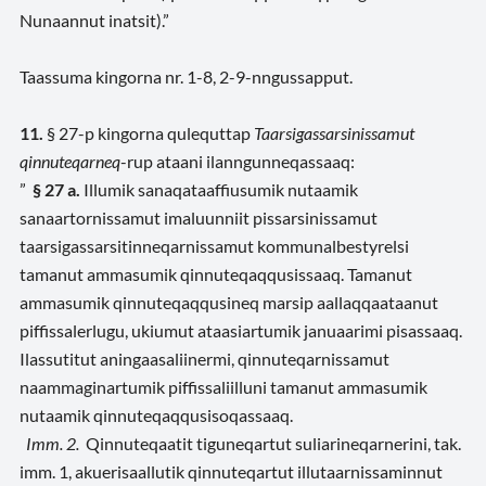
Nunaannut inatsit).”
Taassuma kingorna nr. 1-8, 2-9-nngussapput.
11.
§ 27-p kingorna qulequttap
Taarsigassarsinissamut
qinnuteqarneq
-rup ataani ilanngunneqassaaq:
”
§ 27 a.
Illumik sanaqataaffiusumik nutaamik
sanaartornissamut imaluunniit pissarsinissamut
taarsigassarsitinneqarnissamut kommunalbestyrelsi
tamanut ammasumik qinnuteqaqqusissaaq. Tamanut
ammasumik qinnuteqaqqusineq marsip aallaqqaataanut
piffissalerlugu, ukiumut ataasiartumik januaarimi pisassaaq.
Ilassutitut aningaasaliinermi, qinnuteqarnissamut
naammaginartumik piffissaliilluni tamanut ammasumik
nutaamik qinnuteqaqqusisoqassaaq.
Imm. 2.
Qinnuteqaatit tiguneqartut suliarineqarnerini, tak.
imm. 1, akuerisaallutik qinnuteqartut illutaarnissaminnut