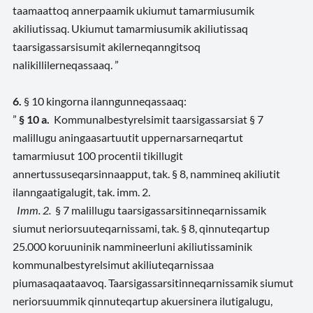
taamaattoq annerpaamik ukiumut tamarmiusumik
akiliutissaq
. Ukiumut tamarmiusumik akiliutissaq
taarsigassarsisumit akilerneqanngitsoq
nalikillilerneqassaaq. ”
6.
§ 10 kingorna ilanngunneqassaaq:
”
§ 10 a.
Kommunalbestyrelsimit taarsigassarsiat § 7
malillugu aningaasartuutit uppernarsarneqartut
tamarmiusut 100 procentii tikillugit
annertussuseqarsinnaapput, tak. § 8, nammineq akiliutit
ilanngaatigalugit, tak. imm. 2.
Imm. 2.
§ 7 malillugu taarsigassarsitinneqarnissamik
siumut neriorsuuteqarnissami, tak. § 8, qinnuteqartup
25.000 koruuninik nammineerluni akiliutissaminik
kommunalbestyrelsimut akiliuteqarnissaa
piumasaqaataavoq. Taarsigassarsitinneqarnissamik siumut
neriorsuummik qinnuteqartup akuersinera ilutigalugu,