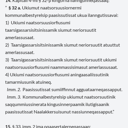
14.
Kapitali 4-mi § 32-p kingorna ilanngunneqassaaq:
”
§ 32 a.
Ukiumut naatsorsuusiornermi
kommunalbestyrelsip paasissutissat ukua ilanngutissavai:
1) Ukiumi naatsorsuusiorfiusumi
taarsigassarsisitsinissamik siumut neriorsuutit
amerlassusaat.
2) Taarsigassarsisitsinissamik siumut neriorsuutit atuuttut
amerlassusaat.
3) Taarsigassarsisitsinissamik siumut neriorsuutit ukiumi
naatsorsuusiorfiusumi naammassisimasut amerlassusaat.
4) Ukiumi naatsorsuusiorfiusumi aningaasaliissutinik
tamarmiusunik atuineq.
Imm. 2.
Paasissutissat sumiiffinnut agguataarneqassapput.
Imm. 3.
Kommunalbestyrelsip ukiumut naatsorsuutinik
saqqummiussinerata kingusinnerpaamik ilutigisaanik
paasissutissat Naalakkersuisunut nassiunneqassapput.”
15.
§ 33, imm. 2 ima
oqaasertalerneqassaaq
: