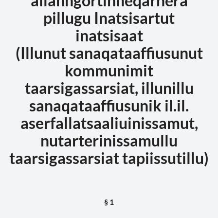
allanngortinneqarnera
pillugu Inatsisartut
inatsisaat
(Illunut sanaqataaffiusunut
kommunimit
taarsigassarsiat, illunillu
sanaqataaffiusunik il.il.
aserfallatsaaliuinissamut,
nutarterinissamullu
taarsigassarsiat tapiissutillu)
§ 1