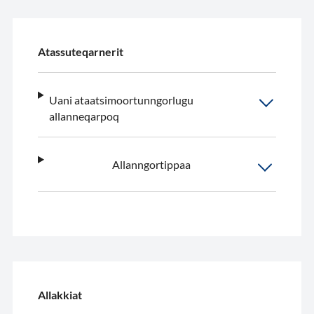
Atassuteqarnerit
Uani ataatsimoortunngorlugu
allanneqarpoq
Allanngortippaa
Allakkiat