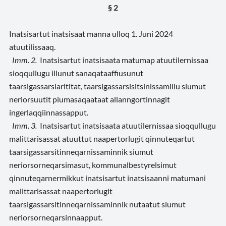
§ 2
Inatsisartut inatsisaat manna ulloq 1. Juni 2024
atuutilissaaq.
Imm. 2.
Inatsisartut inatsisaata matumap atuutilernissaa
sioqqullugu illunut sanaqataaffiusunut
taarsigassarsiarititat, taarsigassarsisitsinissamillu siumut
neriorsuutit piumasaqaataat allanngortinnagit
ingerlaqqiinnassapput.
Imm. 3.
Inatsisartut inatsisaata atuutilernissaa sioqqullugu
malittarisassat atuuttut naapertorlugit qinnuteqartut
taarsigassarsitinneqarnissaminnik siumut
neriorsorneqarsimasut, kommunalbestyrelsimut
qinnuteqarnermikkut inatsisartut inatsisaanni matumani
malittarisassat naapertorlugit
taarsigassarsitinneqarnissaminnik nutaatut siumut
neriorsorneqarsinnaapput.