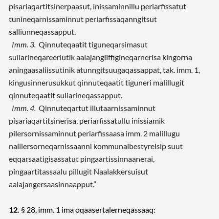
pisariaqartitsinerpaasut,
inissaminnillu periarfissatut
tunineqarnissaminnut periarfissaqanngitsut
salliunneqassapput
.
Imm. 3.
Qinnuteqaatit tiguneqarsimasut
suliarineqareerlutik aalajangiiffigineqarnerisa kingorna
aningaasaliissutinik atunngitsuugaqassappat, tak. imm. 1,
kingusinnerusukkut qinnuteqaatit tiguneri malillugit
qinnuteqaatit suliarineqassapput.
Imm. 4.
Qinnuteqartut illutaarnissaminnut
pisariaqartitsinerisa,
periarfissatullu inissiamik
pilersornissaminnut periarfissaasa imm. 2 malillugu
nalilersorneqarnissaanni
kommunalbestyrelsip suut
eqqarsaatigisassatut pingaartissinnaanerai,
pingaartitassaalu pillugit
Naalakkersuisut
aalajangersaasinnaapput.”
12.
§ 28, imm. 1 ima oqaasertalerneqassaaq: