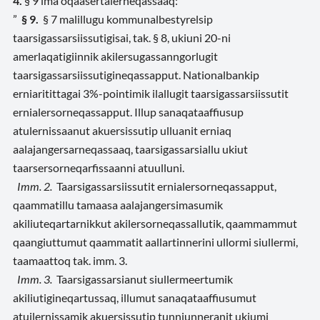
4.
§ 9 ima
oqaasertalerneqassaaq
:
”
§ 9.
§ 7 malillugu kommunalbestyrelsip
taarsigassarsiissutigisai, tak. § 8, ukiuni 20-ni
amerlaqatigiinnik akilersugassanngorlugit
taarsigassarsiissutigineqassapput. Nationalbankip
erniaritittagai 3%-pointimik ilallugit taarsigassarsiissutit
ernialersorneqassapput. I
llup sanaqataaffiusup
atulernissaanut akuersissutip ulluanit erniaq
aalajangersarneqassaaq, taarsigassarsiallu ukiut
taarsersorneqarfissaanni atuulluni
.
Imm. 2.
Taarsigassarsiissutit ernialersorneqassapput,
qaammatillu tamaasa aalajangersimasumik
akiliuteqartarnikkut akilersorneqassallutik, qaammammut
qaangiuttumut qaammatit aallartinnerini ullormi siullermi,
taamaattoq tak. imm. 3.
Imm. 3.
Taarsigassarsianut siullermeertumik
akiliutigineqartussaq, illumut sanaqataaffiusumut
a
tuilernissamik akuersissutip tunniunneranit ukiumi