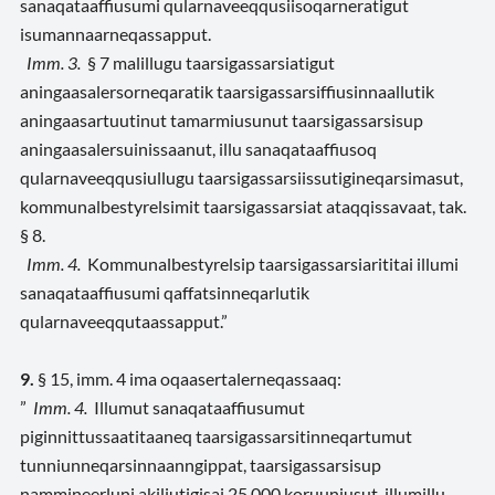
sanaqataaffiusumi qularnaveeqqusiisoqarneratigut
isumannaarneqassapput.
Imm. 3.
§ 7 malillugu taarsigassarsiatigut
aningaasalersorneqaratik taarsigassarsiffiusinnaallutik
aningaasartuutinut tamarmiusunut taarsigassarsisup
aningaasalersuinissaanut, illu sanaqataaffiusoq
qularnaveeqqusiullugu taarsigassarsiissutigineqarsimasut,
kommunalbestyrelsimit taarsigassarsiat ataqqissavaat, tak.
§ 8.
Imm. 4.
Kommunalbestyrelsip taarsigassarsiarititai illumi
sanaqataaffiusumi qaffatsinneqarlutik
qularnaveeqqutaassapput.”
9.
§ 15,
imm. 4 ima
oqaasertalerneqassaaq
:
”
Imm. 4.
Illumut sanaqataaffiusumut
piginnittussaatitaaneq taarsigassarsitinneqartumut
tunniunneqarsinnaanngippat, taarsigassarsisup
nammineerluni akiliutigisai 25.000 koruuniusut, illumillu