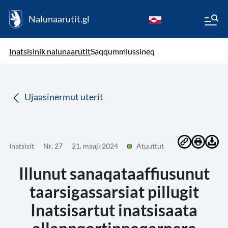
Nalunaarutit.gl
kl-GL
( Toqqagaq )
Oqaatsit toqqakkit
Inatsisinik nalunaarutit
Saqqummiussineq
da
Ujaasinermut uterit
Inatsisit
Nr. 27
21. maaji 2024
Atuuttut
Illunut sanaqataaffiusunut
taarsigassarsiat pillugit
Inatsisartut inatsisaata