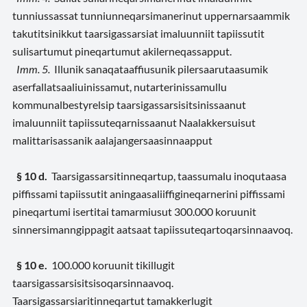
tunniussassat tunniunneqarsimanerinut uppernarsaammik
takutitsinikkut taarsigassarsiat imaluunniit tapiissutit
sulisartumut pineqartumut akilerneqassapput.
Imm. 5.
Illunik sanaqataaffiusunik pilersaarutaasumik
aserfallatsaaliuinissamut, nutarterinissamullu
kommunalbestyrelsip taarsigassarsisitsinissaanut
imaluunniit tapiissuteqarnissaanut Naalakkersuisut
malittarisassanik aalajangersaasinnaapput
§ 10 d.
Taarsigassarsitinneqartup, taassumalu inoqutaasa
piffissami tapiissutit aningaasaliiffigineqarnerini piffissami
pineqartumi isertitai tamarmiusut 300.000 koruunit
sinnersimanngippagit aatsaat tapiissuteqartoqarsinnaavoq.
§ 10 e.
100.000 koruunit tikillugit
taarsigassarsisitsisoqarsinnaavoq.
Taarsigassarsiaritinneqartut tamakkerlugit