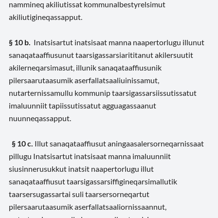
nammineq akiliutissat kommunalbestyrelsimut
akiliutigineqassapput.
§ 10 b.
Inatsisartut inatsisaat manna naapertorlugu illunut
sanaqataaffiusunut taarsigassarsiarititanut akilersuutit
akilerneqarsimasut, illunik sanaqataaffiusunik
pilersaarutaasumik aserfallatsaaliuinissamut,
nutarternissamullu kommunip taarsigassarsiissutissatut
imaluunniit tapiissutissatut agguagassaanut
nuunneqassapput
.
§ 10 c.
Illut sanaqataaffiusut aningaasalersorneqarnissaat
pillugu Inatsisartut inatsisaat manna imaluunniit
siusinnerusukkut inatsit naapertorlugu illut
sanaqataaffiusut taarsigassarsiffigineqarsimallutik
taarsersugassartai suli taarsersorneqartut
pilersaarutaasumik aserfallatsaaliornissaannut,