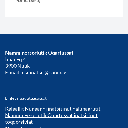
PDF (0.16MB)
Namminersorlutik Oqartussat
Imaneq 4
3900 Nuuk
E-mail: nsninatsit@nanoq.gl
Linkit iluaqutaasussat
Kalaallit Nunaanni inatsisinut nalunaarutit
Namminersorlutik Oqartussat inatsisinut
toqqorsiviat