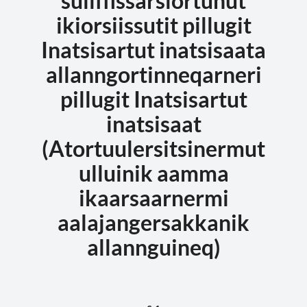
suliffissarsiortunut
ikiorsiissutit pillugit
Inatsisartut inatsisaata
allanngortinneqarneri
pillugit Inatsisartut
inatsisaat
(Atortuulersitsinermut
ulluinik aamma
ikaarsaarnermi
aalajangersakkanik
allannguineq)