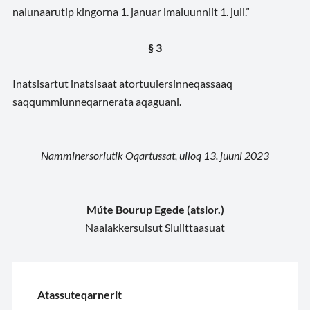
nalunaarutip kingorna 1. januar imaluunniit 1. juli.”
§ 3
Inatsisartut inatsisaat atortuulersinneqassaaq
saqqummiunneqarnerata aqaguani.
Namminersorlutik Oqartussat, ulloq 13. juuni 2023
Múte Bourup Egede (atsior.)
Naalakkersuisut Siulittaasuat
Atassuteqarnerit