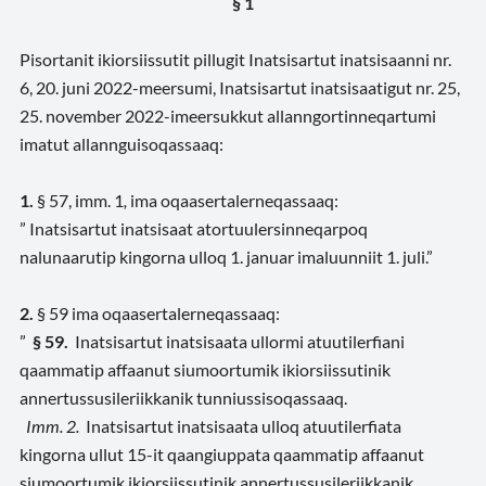
§ 1
Pisortanit ikiorsiissutit pillugit Inatsisartut inatsisaanni nr.
6, 20. juni 2022-meersumi, Inatsisartut inatsisaatigut nr. 25,
25. november 2022-imeersukkut allanngortinneqartumi
imatut allannguisoqassaaq:
1.
§ 57, imm. 1
,
ima oqaasertalerneqassaaq:
” Inatsisartut inatsisaat atortuulersinneqarpoq
nalunaarutip kingorna ulloq 1. januar imaluunniit 1. juli.”
2.
§ 59
ima oqaasertalerneqassaaq:
”
§ 59.
Inatsisartut inatsisaata ullormi atuutilerfiani
qaammatip affaanut siumoortumik ikiorsiissutinik
annertussusileriikkanik tunniussisoqassaaq.
Imm. 2.
Inatsisartut inatsisaata ulloq atuutilerfiata
kingorna ullut 15-it qaangiuppata qaammatip affaanut
siumoortumik ikiorsiissutinik annertussusileriikkanik