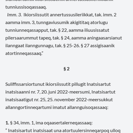
tunniussisoqassaaq.
Imm. 3.
Ikiorsiissutit annertussusileriikkat, tak. imm. 2
aamma imm. 3, tunngaviusumik akigititaq atorlugu
tunniunneqassapput, tak. § 22, aamma iliuusissatut
pilersaarummut tapeq, tak. § 24, aamma aningaasarsianut
ilanngaat ilanngunnagu, tak. § 25-26. § 27 assigisaanik
atortinneqassaaq.”
§ 2
Suliffissarsiortunut ikiorsiissutit pillugit Inatsisartut
inatsisaanni nr. 7, 20. juni 2022-meersumi, Inatsisartut
inatsisaatigut nr. 25, 25. november 2022-meersukkut
allanngortinneqartumi imatut allannguisoqassaaq:
1.
§ 34, imm. 1,
ima oqaasertalerneqassaaq:
” Inatsisartut inatsisaat una atortuulersinneqarpoq ulloq