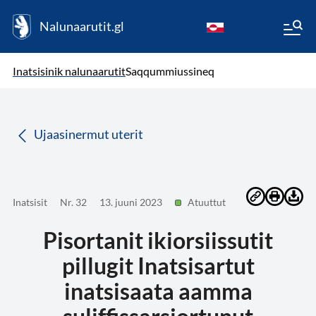
Nalunaarutit.gl
kl-GL
( Toqqagaq )
Oqaatsit toqqakkit
Inatsisinik nalunaarutit
Saqqummiussineq
da
Ujaasinermut uterit
Inatsisit
Nr. 32
13. juuni 2023
Atuuttut
Pisortanit ikiorsiissutit
pillugit Inatsisartut
inatsisaata aamma