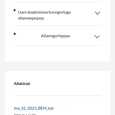
Uani ataatsimoortunngorlugu
allanneqarpoq
Allanngortippaa
Allakkiat
Ina_32_2023_BEM_kal