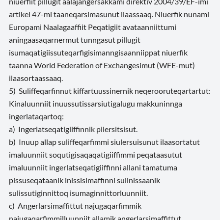
niuerfiit pillugit aalajangersakkami direktiv 2004/39/EF-imi
artikel 47-mi taaneqarsimasunut ilaassaaq. Niuerfik nunami
Europami Naalagaaffiit Peqatigiit avataanniittumi
aningaasaqarnermut tunngasut pillugit
isumaqatigiissuteqarfigisimanngisaanniippat niuerfik
taanna World Federation of Exchangesimut (WFE-mut)
ilaasortaassaaq.
5) Suliffeqarfinnut kiffartuussinernik neqerooruteqartartut:
Kinaluunniit inuussutissarsiutigalugu makkuninnga
ingerlataqartoq:
a) Ingerlatseqatigiiffinnik pilersitsisut.
b) Inuup allap suliffeqarfimmi siulersuisunut ilaasortatut
imaluunniit soqutigisaqaqatigiiffimmi peqataasutut
imaluunniit ingerlatseqatigiiffinni allani tamatuma
pissuseqataanik inissisimaffinni sulinissaanik
sulissutiginnittoq isumaginnittorluunniit.
c) Angerlarsimaffittut najugaqarfimmik
najugaqarfimmilluunniit allamik angerlarsimaffittut