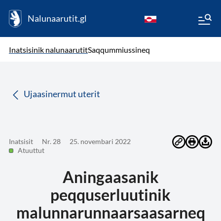
Nalunaarutit.gl
kl-GL
( Toqqagaq )
Oqaatsit toqqakkit
Inatsisinik nalunaarutit
Saqqummiussineq
da
Ujaasinermut uterit
Inatsisit
Nr. 28
25. novembari 2022
Atuuttut
Aningaasanik
peqquserluutinik
malunnarunnaarsaasarneq