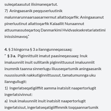
suleqataasutut ilisimaneqartut.
7) Aningaasanik peqquserluutinik
malunnarunnaarsaasarnermut allattoqarfik: Aningaasanut
pinerluutinut allattoqarfik Kalaallit Nunaannut
attuumassuteqartoq Danmarkimi Hvidvasksekretariatetimi
inissisimavoq.”
4.
§ 3 kingorna § 3 a ilanngunneqassaaq:
”
§ 3 a.
Piginnittuiit imatut paasineqassaaq: Inuk
imaluunniit inuit sullitanik piginnittuusut imaluunniit
inummik taanna sinnerlugu iliuuseqartumik aningaasanik
nuussisumik nakkutiginnittuusut, tamatumunnga uku
ilanngullugit:
1) Ingerlatseqatigiiffiit aamma inatsisit naapertorlugit
ingerlatsivinnut:
a) Inuk imaluunniit inuit inatsisit naapertorlugit
ingerlatsisut, ingerlatseqatigiiffimmik toqqaannartumik