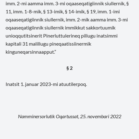
imm. 2-mi aamma imm. 3-mi oqaaseqatigiinnik siullernik, §
11, imm. 1-8-mik, § 13-imik, § 14-imik, § 19, imm. 1-imi
oqaaseqatigiinnik siullernik, imm. 2-mik aamma imm. 3-mi
oqaaseqatigiinnik siullernik immikkut sakkortuumik
unioqqutitsinerit Pinerluttulerineq pillugu inatsimmi
kapitali 31 malillugu pineqaatissiinermik
kinguneqarsinnaapput.”
§ 2
Inatsit 1. januar 2023-mi atuutilerpoq.
Namminersorlutik Oqartussat, 25. novembari 2022