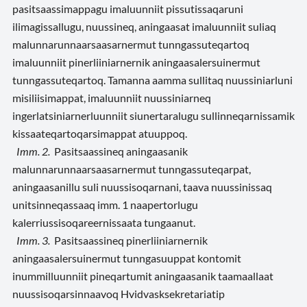
pasitsaassimappagu imaluunniit pissutissaqaruni
ilimagissallugu, nuussineq, aningaasat imaluunniit suliaq
malunnarunnaarsaasarnermut tunngassuteqartoq
imaluunniit pinerliiniarnernik aningaasalersuinermut
tunngassuteqartoq. Tamanna aamma sullitaq nuussiniarluni
misiliisimappat, imaluunniit nuussiniarneq
ingerlatsiniarnerluunniit siunertaralugu sullinneqarnissamik
kissaateqartoqarsimappat atuuppoq.
Imm. 2.
Pasitsaassineq aningaasanik
malunnarunnaarsaasarnermut tunngassuteqarpat,
aningaasanillu suli nuussisoqarnani, taava nuussinissaq
unitsinneqassaaq imm. 1 naapertorlugu
kalerriussisoqareernissaata tungaanut.
Imm. 3.
Pasitsaassineq pinerliiniarnernik
aningaasalersuinermut tunngasuuppat kontomit
inummilluunniit pineqartumit aningaasanik taamaallaat
nuussisoqarsinnaavoq Hvidvasksekretariatip