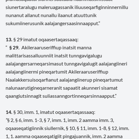
siunertaralugu maleruagassanik iliuuseqarfiginninnernillu
nunanut allanut nunallu ilaanut atuuttunik
sukumiinerusunik aalajangersaasinnaapput.”
13.
§ 29 imatut oqaasertaqassaaq:
“
§ 29.
Akileraaruseriffiup inatsit manna
malittarisassalluunniit inatsit tunngavigalugu
aalajangersarneqarsimasut tunngavigalugit aalajangiineri
aalajangiinermi pineqartumit Akileraaruseriffiup
Naalakkersuisoqarfianut aalajangiinerup pineqartumut
nalunaarutigineqarneranit sapaatit akunneri sisamat
qaangiutsinnagit suliassanngortinneqarsinnaapput.”
14.
§ 30, imm. 1, imatut oqaasertaqassaaq:
”
§ 2, § 6, imm. 1-3, § 7, imm. 1, imm. 2 aamma imm. 3,
oqaaseqatigiinnik siullernik, § 10, § 11, imm. 1-8, § 12, imm.
1, 1. aamma oqaaseqatigiit pingajuannik, imm. 2 aamma