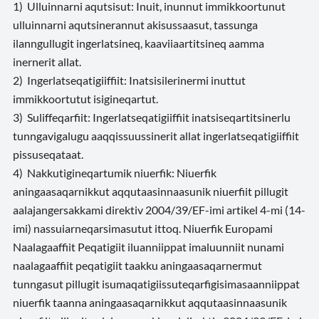
1) Ulluinnarni aqutsisut: Inuit, inunnut immikkoortunut
ulluinnarni aqutsinerannut akisussaasut, tassunga
ilanngullugit ingerlatsineq, kaaviiaartitsineq aamma
inernerit allat.
2) Ingerlatseqatigiiffiit: Inatsisilerinermi inuttut
immikkoortutut isigineqartut.
3) Suliffeqarfiit: Ingerlatseqatigiiffiit inatsiseqartitsinerlu
tunngavigalugu aaqqissuussinerit allat ingerlatseqatigiiffiit
pissuseqataat.
4) Nakkutigineqartumik niuerfik: Niuerfik
aningaasaqarnikkut aqqutaasinnaasunik niuerfiit pillugit
aalajangersakkami direktiv 2004/39/EF-imi artikel 4-mi (14-
imi) nassuiarneqarsimasutut ittoq. Niuerfik Europami
Naalagaaffiit Peqatigiit iluanniippat imaluunniit nunami
naalagaaffiit peqatigiit taakku aningaasaqarnermut
tunngasut pillugit isumaqatigiissuteqarfigisimasaanniippat
niuerfik taanna aningaasaqarnikkut aqqutaasinnaasunik