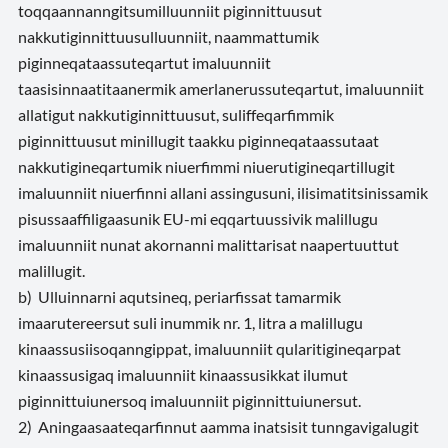
toqqaannanngitsumilluunniit piginnittuusut
nakkutiginnittuusulluunniit, naammattumik
piginneqataassuteqartut imaluunniit
taasisinnaatitaanermik amerlanerussuteqartut, imaluunniit
allatigut nakkutiginnittuusut, suliffeqarfimmik
piginnittuusut minillugit taakku piginneqataassutaat
nakkutigineqartumik niuerfimmi niuerutigineqartillugit
imaluunniit niuerfinni allani assingusuni, ilisimatitsinissamik
pisussaaffiligaasunik EU-mi eqqartuussivik malillugu
imaluunniit nunat akornanni malittarisat naapertuuttut
malillugit.
b) Ulluinnarni aqutsineq, periarfissat tamarmik
imaarutereersut suli inummik nr. 1, litra a malillugu
kinaassusiisoqanngippat, imaluunniit qularitigineqarpat
kinaassusigaq imaluunniit kinaassusikkat ilumut
piginnittuiunersoq imaluunniit piginnittuiunersut.
2) Aningaasaateqarfinnut aamma inatsisit tunngavigalugit