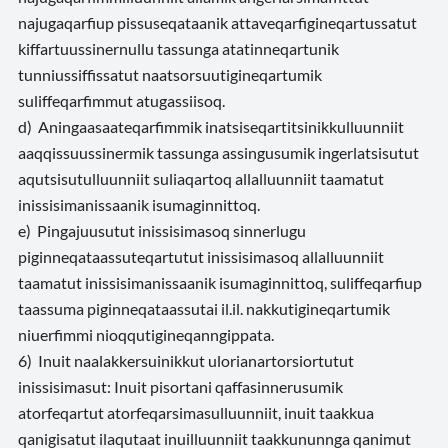
najugaqarfiup pissuseqataanik attaveqarfigineqartussatut
kiffartuussinernullu tassunga atatinneqartunik
tunniussiffissatut naatsorsuutigineqartumik
suliffeqarfimmut atugassiisoq.
d) Aningaasaateqarfimmik inatsiseqartitsinikkulluunniit
aaqqissuussinermik tassunga assingusumik ingerlatsisutut
aqutsisutulluunniit suliaqartoq allalluunniit taamatut
inissisimanissaanik isumaginnittoq.
e) Pingajuusutut inissisimasoq sinnerlugu
piginneqataassuteqartutut inissisimasoq allalluunniit
taamatut inissisimanissaanik isumaginnittoq, suliffeqarfiup
taassuma piginneqataassutai il.il. nakkutigineqartumik
niuerfimmi nioqqutigineqanngippata.
6) Inuit naalakkersuinikkut ulorianartorsiortutut
inissisimasut: Inuit pisortani qaffasinnerusumik
atorfeqartut atorfeqarsimasulluunniit, inuit taakkua
qanigisatut ilaqutaat inuilluunniit taakkununnga qanimut