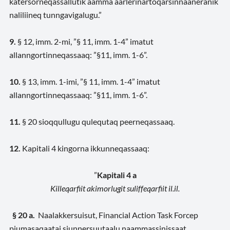
katersorneqassallutik aamma aarlerinartoqarsinnaaneranik
naliliineq tunngavigalugu.”
9.
§ 12, imm. 2-mi, ”§ 11, imm. 1-4” imatut
allanngortinneqassaaq: ”§11, imm. 1-6”.
10.
§ 13, imm. 1-imi, ”§ 11, imm. 1-4” imatut
allanngortinneqassaaq: ”§11, imm. 1-6”.
11.
§ 20 sioqqullugu qulequtaq peerneqassaaq.
12.
Kapitali 4 kingorna ikkunneqassaaq:
”
Kapitali 4 a
Killeqarfiit akimorlugit suliffeqarfiit il.il.
§ 20 a.
Naalakkersuisut, Financial Action Task Forcep
piumasaqaatai siunnersuutaalu naammassinissaat