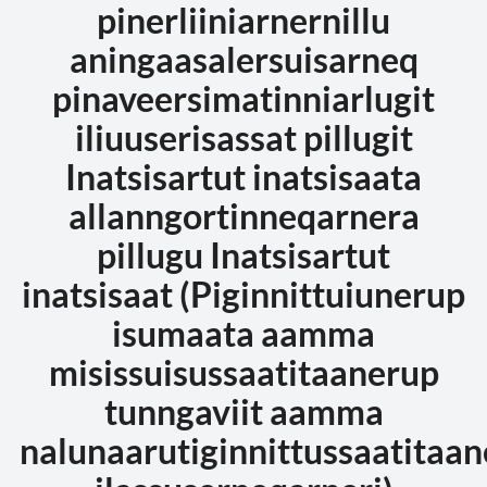
pinerliiniarnernillu
aningaasalersuisarneq
pinaveersimatinniarlugit
iliuuserisassat pillugit
Inatsisartut inatsisaata
allanngortinneqarnera
pillugu Inatsisartut
inatsisaat (Piginnittuiunerup
isumaata aamma
misissuisussaatitaanerup
tunngaviit aamma
nalunaarutiginnittussaatitaa