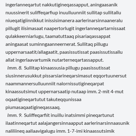
ingerlanneqartut nakkutigineqassapput, aningaasanik
nuussinerit suliffeqarfiup inuulluunniit sullitap sullitallu
niueqatigiinnikkut inissisimanera aarlerinarsinnaaneralu
pillugit ilisimasaat naapertorlugit ingerlanneqartarnissaat
qulakkeerniarlugu, taamatuttaaq pisariaqassappat
aningaasat suminngaanneernerat. Sullitaq pillugu
uppernarsaatit/allagaatit, paasissutissat paasissutissallu
allat ingerlaavartumik nutarterneqartassapput.
Imm. 8.
Sullitap kinaassusia pillugu paasissutissat
siusinnerusukkut pissarsiarineqarsimasut eqqortuunersut
naammannersulluunniit nalornissutigineqarpat
kinaassutsimut uppernarsaatip nutaap imm. 2-mit 4-mut
oqaatigineqartutut takuteqqunissaa
piumasaqaatigineqassaaq.
Imm. 9.
Suliffeqarfiit inuillu inatsimmi pineqartunut
ilaatinneqartut aalajangersinnaapput aarlerinarsinnaasunik
naliliineq aallaavigalugu imm. 1-7-imi kinaassutsimik