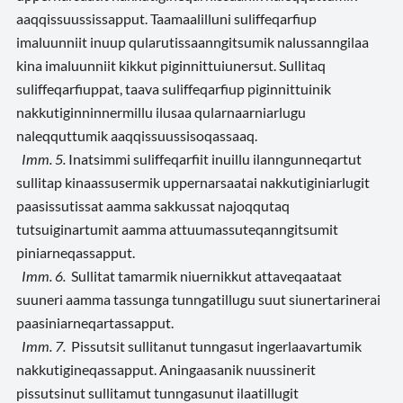
aaqqissuussissapput. Taamaalilluni suliffeqarfiup
imaluunniit inuup qularutissaanngitsumik nalussanngilaa
kina imaluunniit kikkut piginnittuiunersut. Sullitaq
suliffeqarfiuppat, taava suliffeqarfiup piginnittuinik
nakkutiginninnermillu ilusaa qularnaarniarlugu
naleqquttumik aaqqissuussisoqassaaq.
Imm. 5.
Inatsimmi suliffeqarfiit inuillu ilanngunneqartut
sullitap kinaassusermik uppernarsaatai nakkutiginiarlugit
paasissutissat aamma sakkussat najoqqutaq
tutsuiginartumit aamma attuumassuteqanngitsumit
piniarneqassapput.
Imm. 6.
Sullitat tamarmik niuernikkut attaveqaataat
suuneri aamma tassunga tunngatillugu suut siunertarinerai
paasiniarneqartassapput.
Imm. 7.
Pissutsit sullitanut tunngasut ingerlaavartumik
nakkutigineqassapput. Aningaasanik nuussinerit
pissutsinut sullitamut tunngasunut ilaatillugit