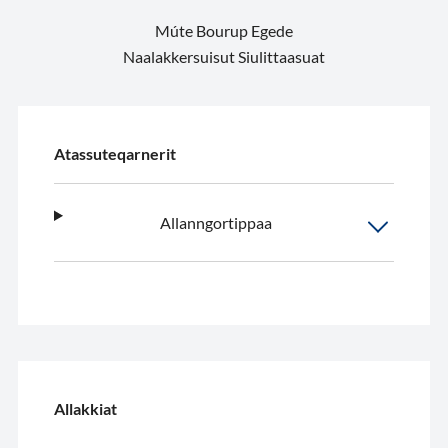
Múte Bourup Egede
Naalakkersuisut Siulittaasuat
Atassuteqarnerit
Allanngortippaa
Allakkiat