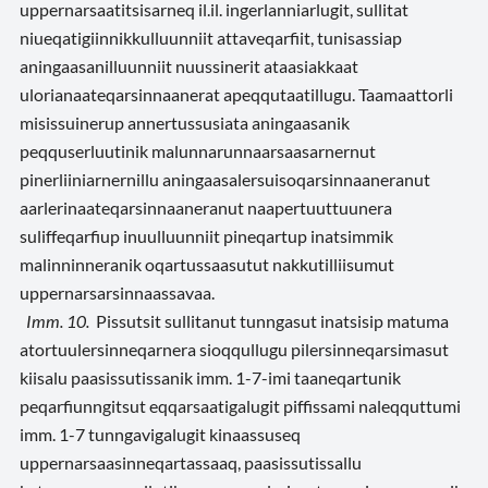
uppernarsaatitsisarneq il.il. ingerlanniarlugit, sullitat
niueqatigiinnikkulluunniit attaveqarfiit, tunisassiap
aningaasanilluunniit nuussinerit ataasiakkaat
ulorianaateqarsinnaanerat apeqqutaatillugu. Taamaattorli
misissuinerup annertussusiata aningaasanik
peqquserluutinik malunnarunnaarsaasarnernut
pinerliiniarnernillu aningaasalersuisoqarsinnaaneranut
aarlerinaateqarsinnaaneranut naapertuuttuunera
suliffeqarfiup inuulluunniit pineqartup inatsimmik
malinninneranik oqartussaasutut nakkutilliisumut
uppernarsarsinnaassavaa.
Imm. 10.
Pissutsit sullitanut tunngasut inatsisip matuma
atortuulersinneqarnera sioqqullugu pilersinneqarsimasut
kiisalu paasissutissanik imm. 1-7-imi taaneqartunik
peqarfiunngitsut eqqarsaatigalugit piffissami naleqquttumi
imm. 1-7 tunngavigalugit kinaassuseq
uppernarsaasinneqartassaaq, paasissutissallu