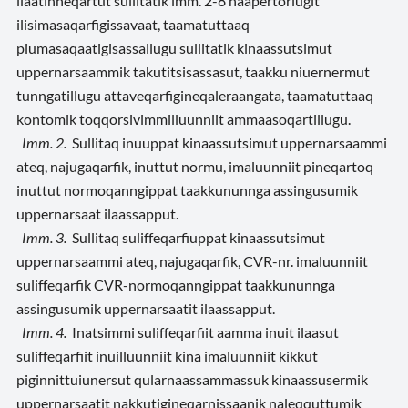
ilaatinneqartut sullitatik imm. 2-8 naapertorlugit
ilisimasaqarfigissavaat, taamatuttaaq
piumasaqaatigisassallugu sullitatik kinaassutsimut
uppernarsaammik takutitsisassasut, taakku niuernermut
tunngatillugu attaveqarfigineqaleraangata, taamatuttaaq
kontomik toqqorsivimmilluunniit ammaasoqartillugu.
Imm. 2.
Sullitaq inuuppat kinaassutsimut uppernarsaammi
ateq, najugaqarfik, inuttut normu, imaluunniit pineqartoq
inuttut normoqanngippat taakkununnga assingusumik
uppernarsaat ilaassapput.
Imm. 3.
Sullitaq suliffeqarfiuppat kinaassutsimut
uppernarsaammi ateq, najugaqarfik, CVR-nr. imaluunniit
suliffeqarfik CVR-normoqanngippat taakkununnga
assingusumik uppernarsaatit ilaassapput.
Imm. 4.
Inatsimmi suliffeqarfiit aamma inuit ilaasut
suliffeqarfiit inuilluunniit kina imaluunniit kikkut
piginnittuiunersut qularnaassammassuk kinaassusermik
uppernarsaatit nakkutigineqarnissaanik naleqquttumik