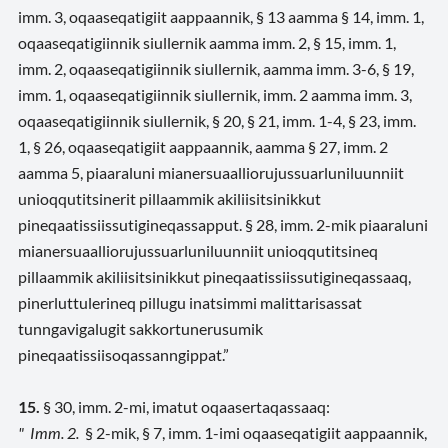
imm. 3, oqaaseqatigiit aappaannik, § 13 aamma § 14, imm. 1,
oqaaseqatigiinnik siullernik aamma imm. 2, § 15, imm. 1,
imm. 2, oqaaseqatigiinnik siullernik, aamma imm. 3-6, § 19,
imm. 1, oqaaseqatigiinnik siullernik, imm. 2 aamma imm. 3,
oqaaseqatigiinnik siullernik, § 20, § 21, imm. 1-4, § 23, imm.
1, § 26, oqaaseqatigiit aappaannik, aamma § 27, imm. 2
aamma 5, piaaraluni mianersuaalliorujussuarluniluunniit
unioqqutitsinerit pillaammik akiliisitsinikkut
pineqaatissiissutigineqassapput. § 28, imm. 2-mik piaaraluni
mianersuaalliorujussuarluniluunniit unioqqutitsineq
pillaammik akiliisitsinikkut pineqaatissiissutigineqassaaq,
pinerluttulerineq pillugu inatsimmi malittarisassat
tunngavigalugit sakkortunerusumik
pineqaatissiisoqassanngippat.”
15.
§ 30, imm. 2-mi, imatut oqaasertaqassaaq:
" Imm. 2.
§ 2-mik, § 7, imm. 1-imi oqaaseqatigiit aappaannik,