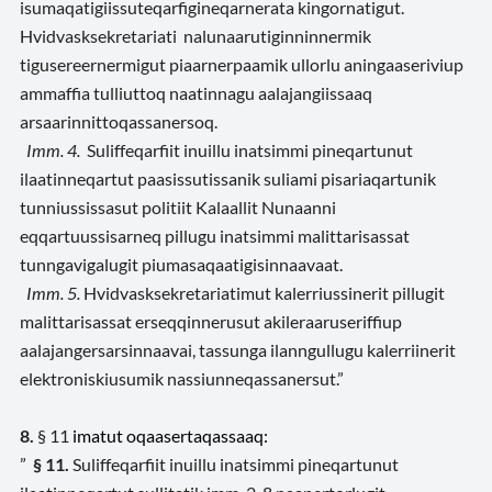
isumaqatigiissuteqarfigineqarnerata kingornatigut.
Hvidvasksekretariati nalunaarutiginninnermik
tigusereernermigut piaarnerpaamik ullorlu aningaaseriviup
ammaffia tulliuttoq naatinnagu aalajangiissaaq
arsaarinnittoqassanersoq.
Imm. 4.
Suliffeqarfiit inuillu inatsimmi pineqartunut
ilaatinneqartut paasissutissanik suliami pisariaqartunik
tunniussissasut politiit Kalaallit Nunaanni
eqqartuussisarneq pillugu inatsimmi malittarisassat
tunngavigalugit piumasaqaatigisinnaavaat.
Imm. 5.
Hvidvasksekretariatimut kalerriussinerit pillugit
malittarisassat erseqqinnerusut akileraaruseriffiup
aalajangersarsinnaavai, tassunga ilanngullugu kalerriinerit
elektroniskiusumik nassiunneqassanersut.”
8.
§ 11
imatut oqaasertaqassaaq:
”
§ 11.
Suliffeqarfiit inuillu inatsimmi pineqartunut