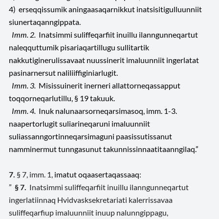
4) erseqqissumik aningaasaqarnikkut inatsisitigulluunniit
siunertaqanngippata.
Imm. 2.
Inatsimmi suliffeqarfiit inuillu ilanngunneqartut
naleqquttumik pisariaqartillugu sullitartik
nakkutiginerulissavaat nuussinerit imaluunniit ingerlatat
pasinarnersut naliliiffiginiarlugit.
Imm. 3.
Misissuinerit inerneri allattorneqassapput
toqqorneqarlutillu, § 19 takuuk.
Imm. 4.
Inuk nalunaarsorneqarsimasoq, imm. 1-3.
naapertorlugit suliarineqaruni imaluunniit
suliassanngortinneqarsimaguni paasissutissanut
namminermut tunngasunut takunnissinnaatitaanngilaq.”
7.
§ 7, imm. 1,
imatut oqaasertaqassaaq
:
”
§ 7.
Inatsimmi suliffeqarfiit inuillu ilanngunneqartut
ingerlatiinnaq Hvidvasksekretariati kalerrissavaa
suliffeqarfiup imaluunniit inuup nalunngippagu,