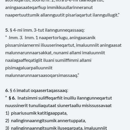
aningaasaateqarfiup immikkuullarinneranut
naapertuuttumik allannguutit pisariaqartut ilanngullugit.”
5.
§ 4-mi imm. 3-tut ilanngunneqassaaq:
”
Imm. 3.
Imm. 1 naapertorlugu, aningaasanik
pissarsiniarnermi iliuuserineqartut, imaluunniit aningaasat
malunnarunnaarsakkat, nunami allami imaluunniit
naalagaaffeqatigiit iluani sumiiffimmi allami
pisimagaluarpalluunniit
malunnarunnaarsaasoqarsimassaaq.”
6.
§ 6
imatut oqaasertaqassaaq:
”
§ 6.
Inatsimmi suliffeqarfiit inuillu ilanngunneqartut
nuussinerit tunuliaqutaat siunertaallu misissussavaat
1) pisariusumik katitigaappata,
2) nalinginnaanngitsumik annertuppata,
3) nalinginnaanngitsumik iluseqarpata, imaluunniit