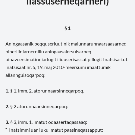
ilassuserneqarneri)
§ 1
Aningaasanik peqquserluutinik malunnarunnaarsaasarneq
pinerliiniarnernillu
aningaasalersuisarneq
pinaveersimatinniarlugit iliuuserisassat pillugit Inatsisartut
inatsisaat nr. 5, 19. maj 2010-meersumi imaattumik
allannguisoqarpoq:
1.
§ 1, imm. 2, atorunnaarsinneqarpoq.
2.
§ 2 atorunnaarsinneqarpoq:
3.
§ 3, imm. 1, imatut oqaasertaqassaaq:
“ Inatsimmi uani uku imatut paasineqassapput: