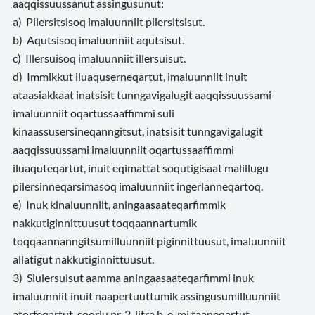
aaqqissuussanut assingusunut:
a) Pilersitsisoq imaluunniit pilersitsisut.
b) Aqutsisoq imaluunniit aqutsisut.
c) Illersuisoq imaluunniit illersuisut.
d) Immikkut iluaquserneqartut, imaluunniit inuit
ataasiakkaat inatsisit tunngavigalugit aaqqissuussami
imaluunniit oqartussaaffimmi suli
kinaassusersineqanngitsut, inatsisit tunngavigalugit
aaqqissuussami imaluunniit oqartussaaffimmi
iluaquteqartut, inuit eqimattat soqutigisaat malillugu
pilersinneqarsimasoq imaluunniit ingerlanneqartoq.
e) Inuk kinaluunniit, aningaasaateqarfimmik
nakkutiginnittuusut toqqaannartumik
toqqaannanngitsumilluunniit piginnittuusut, imaluunniit
allatigut nakkutiginnittuusut.
3) Siulersuisut aamma aningaasaateqarfimmi inuk
imaluunniit inuit naapertuuttumik assingusumilluunniit
atorfeqartut, soorlu nr. 2, litra b-e-mi taaneqartut,