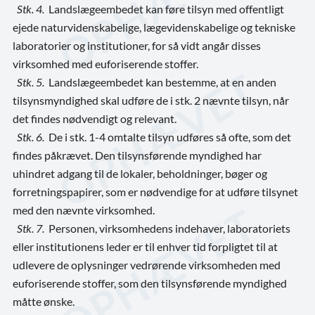
Stk. 4.
Landslægeembedet kan føre tilsyn med offentligt
ejede naturvidenskabelige, lægevidenskabelige og tekniske
laboratorier og institutioner, for så vidt angår disses
virksomhed med euforiserende stoffer.
Stk. 5.
Landslægeembedet kan bestemme, at en anden
tilsynsmyndighed skal udføre de i stk. 2 nævnte tilsyn, når
det findes nødvendigt og relevant.
Stk. 6.
De i stk. 1-4 omtalte tilsyn udføres så ofte, som det
findes påkrævet. Den tilsynsførende myndighed har
uhindret adgang til de lokaler, beholdninger, bøger og
forretningspapirer, som er nødvendige for at udføre tilsynet
med den nævnte virksomhed.
Stk. 7.
Personen, virksomhedens indehaver, laboratoriets
eller institutionens leder er til enhver tid forpligtet til at
udlevere de oplysninger vedrørende virksomheden med
euforiserende stoffer, som den tilsynsførende myndighed
måtte ønske.