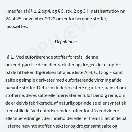
I medfør af §§ 1, 2 og 4, og § 5, stk. 2 og 3, i Inatsisartutlov nr.
24 af 25. november 2022 om euforiserende stoffer,
fastsættes:
Definitioner
§ 1.
Ved euforiserende stoffer forstås i denne
bekendtgørelse de midler, vækster og droger, der er opført
på de til bekendtgørelsen tilføjede liste A, B, C, D og E samt
salte og simple derivater med euforiserende virkning af de
nævnte stoffer. Dette inkluderer estere og ætere, uanset om
stofferne, deres salte eller derivater er fuldstændig rene, om
de er delvis fabrikerede, af naturlig oprindelse eller syntetisk
fremstillede. Ved euforiserende stoffer forstås endvidere
alle tilberedninger, der indeholder eller er fremstillet af de på
listerne nævnte stoffer, vækster og droger samt salte og