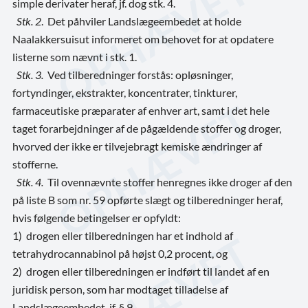
simple derivater heraf, jf. dog stk. 4.
Stk. 2
. Det påhviler Landslægeembedet at holde
Naalakkersuisut informeret om behovet for at opdatere
listerne som nævnt i stk. 1.
Stk. 3.
Ved tilberedninger forstås: opløsninger,
fortyndinger, ekstrakter, koncentrater, tinkturer,
farmaceutiske præparater af enhver art, samt i det hele
taget forarbejdninger af de pågældende stoffer og droger,
hvorved der ikke er tilvejebragt kemiske ændringer af
stofferne.
Stk. 4.
Til ovennævnte stoffer henregnes ikke droger af den
på liste B som nr. 59 opførte slægt og tilberedninger heraf,
hvis følgende betingelser er opfyldt:
1) drogen eller tilberedningen har et indhold af
tetrahydrocannabinol på højst 0,2 procent, og
2) drogen eller tilberedningen er indført til landet af en
juridisk person, som har modtaget tilladelse af
Landslægeembedet, jf. § 9.