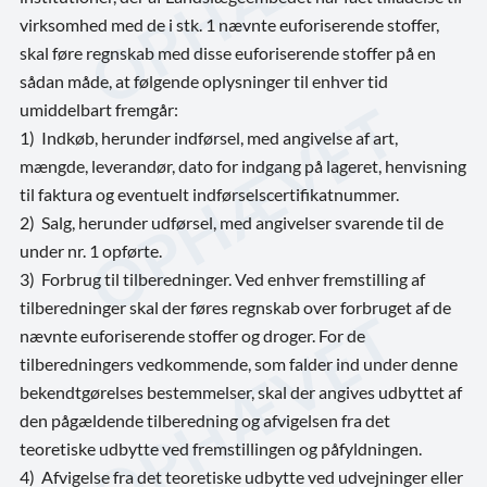
virksomhed med de i stk. 1 nævnte euforiserende stoffer,
skal føre regnskab med disse euforiserende stoffer på en
sådan måde, at følgende oplysninger til enhver tid
umiddelbart fremgår:
1) Indkøb, herunder indførsel, med angivelse af art,
mængde, leverandør, dato for indgang på lageret, henvisning
til faktura og eventuelt indførselscertifikatnummer.
2) Salg, herunder udførsel, med angivelser svarende til de
under nr. 1 opførte.
3) Forbrug til tilberedninger. Ved enhver fremstilling af
tilberedninger skal der føres regnskab over forbruget af de
nævnte euforiserende stoffer og droger. For de
tilberedningers vedkommende, som falder ind under denne
bekendtgørelses bestemmelser, skal der angives udbyttet af
den pågældende tilberedning og afvigelsen fra det
teoretiske udbytte ved fremstillingen og påfyldningen.
4) Afvigelse fra det teoretiske udbytte ved udvejninger eller