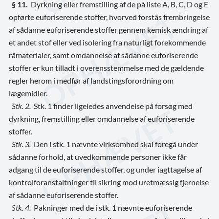
§ 11.
Dyrkning eller fremstilling af de på liste A, B, C, D og E
opførte euforiserende stoffer, hvorved forstås frembringelse
af sådanne euforiserende stoffer gennem kemisk ændring af
et andet stof eller ved isolering fra naturligt forekommende
råmaterialer, samt omdannelse af sådanne euforiserende
stoffer er kun tilladt i overensstemmelse med de gældende
regler herom i medfør af landstingsforordning om
lægemidler.
Stk. 2.
Stk. 1 finder ligeledes anvendelse på forsøg med
dyrkning, fremstilling eller omdannelse af euforiserende
stoffer.
Stk. 3.
Den i stk. 1 nævnte virksomhed skal foregå under
sådanne forhold, at uvedkommende personer ikke får
adgang til de euforiserende stoffer, og under iagttagelse af
kontrolforanstaltninger til sikring mod uretmæssig fjernelse
af sådanne euforiserende stoffer.
Stk. 4.
Pakninger med de i stk. 1 nævnte euforiserende