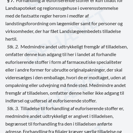
§ 7.
Forhandling af euforiserende stoffer er kun tilladt for
Landsapoteket og regionssygehuse
i overensstemmelse
med de fastsatte regler herom i medfør af
landstingsforordning om lægemidler samt for personer og
virksomheder, der har fået Landslægeembedets tilladelse
hertil.
Stk. 2.
Medmindre andet udtrykkeligt fremgår af tilladelsen,
omfatter denne kun adgang til her i landet at forhandle
euforiserende stoffer i form af farmaceutiske specialiteter
eller i andre former for ubrudte originalpakninger, der skal
videresælges i den emballage, hvori de er modtaget, uden at
ompakning eller udvejning må finde sted. Medmindre andet
fremgår af tilladelsen, omfatter denne heller ikke adgang til
indførsel og udførsel af euforiserende stoffer.
Stk. 3.
Tilladelse til forhandling af euforiserende stoffer er,
medmindre andet udtrykkeligt er angivet i tilladelsen,
begrænset til forhandling fra den i tilladelsen anførte
adresse. Forhandling fra filialer kræver særlig tilladelse og