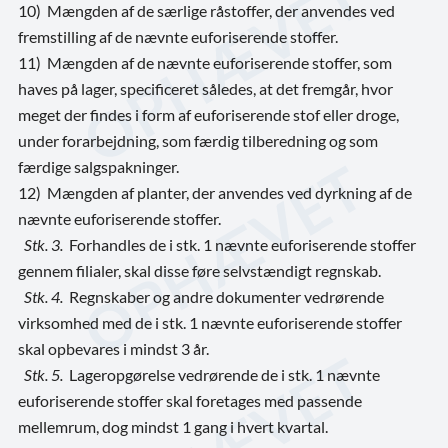
10) Mængden af de særlige råstoffer, der anvendes ved
fremstilling af de nævnte euforiserende stoffer.
11) Mængden af de nævnte euforiserende stoffer, som
haves på lager, specificeret således, at det fremgår, hvor
meget der findes i form af euforiserende stof eller droge,
under forarbejdning, som færdig tilberedning og som
færdige salgspakninger.
12) Mængden af planter, der anvendes ved dyrkning af de
nævnte euforiserende stoffer.
Stk. 3.
Forhandles de i stk. 1 nævnte euforiserende stoffer
gennem filialer, skal disse føre selvstændigt regnskab.
Stk. 4.
Regnskaber og andre dokumenter vedrørende
virksomhed med de i stk. 1 nævnte euforiserende stoffer
skal opbevares i mindst 3 år.
Stk. 5.
Lageropgørelse vedrørende de i stk. 1 nævnte
euforiserende stoffer skal foretages med passende
mellemrum, dog mindst 1 gang i hvert kvartal.