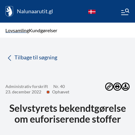
Nalunaarutit.gl
kl-GL
Vælg sprog
Lovsamling
Kundgørelser
da
( Valgt )
Tilbage til søgning
Administrativ forskrift
Nr. 40
23. december 2022
Ophævet
Selvstyrets bekendtgørelse
om euforiserende stoffer