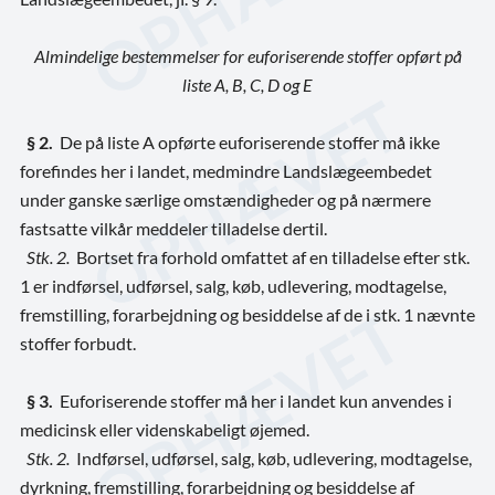
Almindelige bestemmelser for euforiserende stoffer opført på
liste A, B, C, D og E
§ 2.
De på liste A opførte euforiserende stoffer må ikke
forefindes her i landet, medmindre Landslægeembedet
under ganske særlige omstændigheder og på nærmere
fastsatte vilkår meddeler tilladelse dertil.
Stk. 2.
Bortset fra forhold omfattet af en tilladelse efter stk.
1 er indførsel, udførsel, salg, køb, udlevering, modtagelse,
fremstilling, forarbejdning og besiddelse af de i stk. 1 nævnte
stoffer forbudt.
§ 3.
Euforiserende stoffer må her i landet kun anvendes i
medicinsk eller videnskabeligt øjemed.
Stk. 2.
Indførsel, udførsel, salg, køb, udlevering, modtagelse,
dyrkning, fremstilling, forarbejdning og besiddelse af