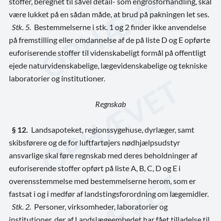
stoffer, beregnet til såvel detail- som engrosforhandling, skal
være lukket på en sådan måde, at brud på pakningen let ses.
Stk. 5.
Bestemmelserne i stk. 1 og 2 finder ikke anvendelse
på fremstilling eller omdannelse af de på liste D og E opførte
euforiserende stoffer til videnskabeligt formål på offentligt
ejede naturvidenskabelige, lægevidenskabelige og tekniske
laboratorier og institutioner.
Regnskab
§ 12.
Landsapoteket, regionssygehuse, dyrlæger, samt
skibsførere og de for luftfartøjers nødhjælpsudstyr
ansvarlige skal føre regnskab med deres beholdninger af
euforiserende stoffer opført på liste A, B, C, D og E i
overensstemmelse med bestemmelserne herom, som er
fastsat i og i medfør af landstingsforordning om lægemidler.
Stk. 2.
Personer, virksomheder, laboratorier og
institutioner, der af Landslægeembedet har fået tilladelse til