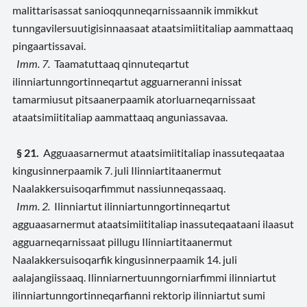
malittarisassat sanioqqunneqarnissaannik immikkut
tunngavilersuutigisinnaasaat ataatsimiititaliap aammattaaq
pingaartissavai.
Imm. 7.
Taamatuttaaq qinnuteqartut
ilinniartunngortinneqartut agguarneranni inissat
tamarmiusut pitsaanerpaamik atorluarneqarnissaat
ataatsimiititaliap aammattaaq anguniassavaa.
§ 21.
Agguaasarnermut ataatsimiititaliap inassuteqaataa
kingusinnerpaamik 7. juli Ilinniartitaanermut
Naalakkersuisoqarfimmut nassiunneqassaaq.
Imm. 2.
Ilinniartut ilinniartunngortinneqartut
agguaasarnermut ataatsimiititaliap inassuteqaataani ilaasut
agguarneqarnissaat pillugu Ilinniartitaanermut
Naalakkersuisoqarfik kingusinnerpaamik 14. juli
aalajangiissaaq. Ilinniarnertuunngorniarfimmi ilinniartut
ilinniartunngortinneqarfianni rektorip ilinniartut sumi