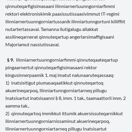
qinnuteqarfigisimasaani Ilinniarnertuunngorniarfimmi
rektori elektroniskimik paasissutissaasivimmut IT-regimi
ilinniarnertuunngorniartussanik ilinniartunngortuni killiffiit
nutartertassavai. Tamanna ilutigalugu allakkat
assilineqarnerat qinnuteqartup angerlarsimaffigisaani
Majoriamut nassiutissavai.
§ 9.
Ilinniarnertuunngorniarfimmi qinnuteqaateqartup
pingaarnertut qinnuteqarfigisimasaani rektor
kingusinnerpaamik 1. maj imatut nalunaaruteqassaaq:
1) inatsisitigut piumasaqaatikkut qinnuteqartoq
akuerineqarpoq, Ilinniartunngorniartarneq pillugu
Inatsisartut inatsisaanni § 8, imm. 1 tak., taamaattorli imm. 2
aamma tak.,
2) qinnuteqartoq immikkut ittumik akuersissuteqarnikkut
ilinniarnertuunngorniarnissaminut akuerineqarpoq,
Ilinniarnertuunngorniartarneq pillugu Inatsisartut