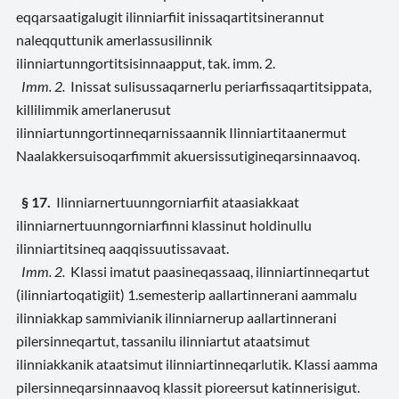
eqqarsaatigalugit ilinniarfiit inissaqartitsinerannut
naleqquttunik amerlassusilinnik
ilinniartunngortitsisinnaapput, tak. imm. 2.
Imm. 2.
Inissat sulisussaqarnerlu periarfissaqartitsippata,
killilimmik amerlanerusut
ilinniartunngortinneqarnissaannik Ilinniartitaanermut
Naalakkersuisoqarfimmit akuersissutigineqarsinnaavoq.
§ 17.
Ilinniarnertuunngorniarfiit ataasiakkaat
ilinniarnertuunngorniarfinni klassinut holdinullu
ilinniartitsineq aaqqissuutissavaat.
Imm. 2.
Klassi imatut paasineqassaaq, ilinniartinneqartut
(ilinniartoqatigiit) 1.semesterip aallartinnerani aammalu
ilinniakkap sammivianik ilinniarnerup aallartinnerani
pilersinneqartut, tassanilu ilinniartut ataatsimut
ilinniakkanik ataatsimut ilinniartinneqarlutik. Klassi aamma
pilersinneqarsinnaavoq klassit pioreersut katinnerisigut.