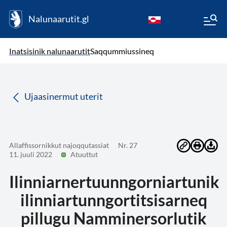
Nalunaarutit.gl
kl-GL
( Toqqagaq )
Oqaatsit toqqakkit
Inatsisinik nalunaarutit
Saqqummiussineq
da
Ujaasinermut uterit
Allaffissornikkut najoqqutassiat
Nr. 27
11. juuli 2022
Atuuttut
Ilinniarnertuunngorniartunik
ilinniartunngortitsisarneq
pillugu Namminersorlutik