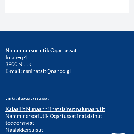
Namminersorlutik Oqartussat
Imaneq 4
3900 Nuuk
E-mail: nsninatsit@nanoq.gl
Linkit iluaqutaasussat
Kalaallit Nunaanni inatsisinut nalunaarutit
Namminersorlutik Oqartussat inatsisinut
toqqorsiviat
Naalakkersuisut