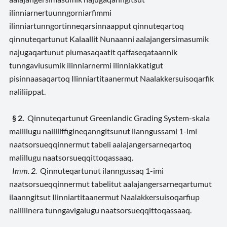
ilinniarnertuunngorniarfimmi
ilinniartunngortinneqarsinnaapput qinnuteqartoq
qinnuteqartunut Kalaallit Nunaanni aalajangersimasumik
najugaqartunut piumasaqaatit qaffaseqataannik
tunngaviusumik ilinniarnermi ilinniakkatigut
pisinnaasaqartoq Ilinniartitaanermut Naalakkersuisoqarfik
naliliippat.
§ 2.
Qinnuteqartunut Greenlandic Grading System-skala
malillugu naliliiffigineqanngitsunut ilanngussami 1-imi
naatsorsueqqinnermut tabeli aalajangersarneqartoq
malillugu naatsorsueqqittoqassaaq.
Imm. 2.
Qinnuteqartunut ilanngussaq 1-imi
naatsorsueqqinnermut tabelitut aalajangersarneqartumut
ilaanngitsut Ilinniartitaanermut Naalakkersuisoqarfiup
naliliinera tunngavigalugu naatsorsueqqittoqassaaq.