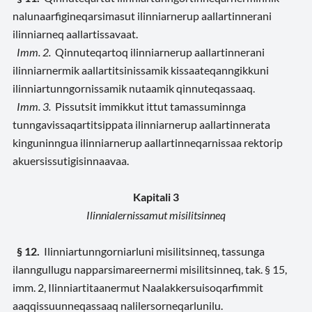
nalunaarfigineqarsimasut ilinniarnerup aallartinnerani
ilinniarneq aallartissavaat.
Imm. 2.
Qinnuteqartoq ilinniarnerup aallartinnerani
ilinniarnermik aallartitsinissamik kissaateqanngikkuni
ilinniartunngornissamik nutaamik qinnuteqassaaq.
Imm. 3.
Pissutsit immikkut ittut tamassuminnga
tunngavissaqartitsippata ilinniarnerup aallartinnerata
kinguninngua ilinniarnerup aallartinneqarnissaa rektorip
akuersissutigisinnaavaa.
Kapitali 3
Ilinnialernissamut misilitsinneq
§ 12.
Ilinniartunngorniarluni misilitsinneq, tassunga
ilanngullugu napparsimareernermi misilitsinneq, tak. § 15,
imm. 2, Ilinniartitaanermut Naalakkersuisoqarfimmit
aaqqissuunneqassaaq nalilersorneqarlunilu.