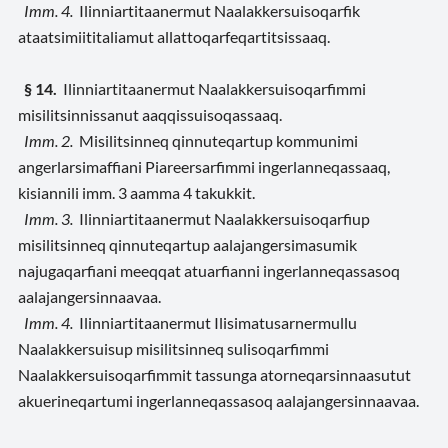
Imm. 4.
Ilinniartitaanermut Naalakkersuisoqarfik
ataatsimiititaliamut allattoqarfeqartitsissaaq.
§ 14.
Ilinniartitaanermut Naalakkersuisoqarfimmi
misilitsinnissanut aaqqissuisoqassaaq.
Imm. 2.
Misilitsinneq qinnuteqartup kommunimi
angerlarsimaffiani Piareersarfimmi ingerlanneqassaaq,
kisiannili imm. 3 aamma 4 takukkit.
Imm. 3.
Ilinniartitaanermut Naalakkersuisoqarfiup
misilitsinneq qinnuteqartup aalajangersimasumik
najugaqarfiani meeqqat atuarfianni ingerlanneqassasoq
aalajangersinnaavaa.
Imm. 4.
Ilinniartitaanermut Ilisimatusarnermullu
Naalakkersuisup misilitsinneq sulisoqarfimmi
Naalakkersuisoqarfimmit tassunga atorneqarsinnaasutut
akuerineqartumi ingerlanneqassasoq aalajangersinnaavaa.