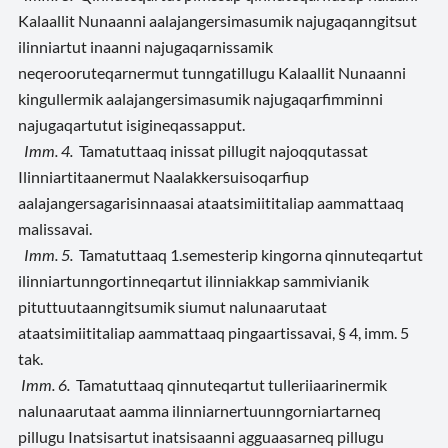
Kalaallit Nunaanni aalajangersimasumik najugaqanngitsut
ilinniartut inaanni najugaqarnissamik
neqerooruteqarnermut tunngatillugu Kalaallit Nunaanni
kingullermik aalajangersimasumik najugaqarfimminni
najugaqartutut isigineqassapput.
Imm. 4.
Tamatuttaaq inissat pillugit najoqqutassat
Ilinniartitaanermut Naalakkersuisoqarfiup
aalajangersagarisinnaasai ataatsimiititaliap aammattaaq
malissavai.
Imm. 5.
Tamatuttaaq 1.semesterip kingorna qinnuteqartut
ilinniartunngortinneqartut ilinniakkap sammivianik
pituttuutaanngitsumik siumut nalunaarutaat
ataatsimiititaliap aammattaaq pingaartissavai, § 4, imm. 5
tak.
Imm. 6.
Tamatuttaaq qinnuteqartut tulleriiaarinermik
nalunaarutaat aamma ilinniarnertuunngorniartarneq
pillugu Inatsisartut inatsisaanni agguaasarneq pillugu