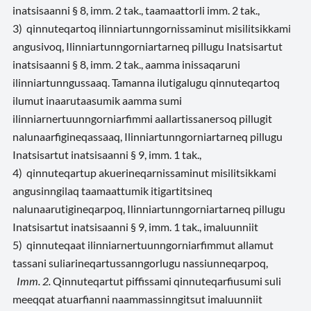
inatsisaanni § 8, imm. 2 tak., taamaattorli imm. 2 tak.,
3) qinnuteqartoq ilinniartunngornissaminut misilitsikkami
angusivoq, Ilinniartunngorniartarneq pillugu Inatsisartut
inatsisaanni § 8, imm. 2 tak., aamma inissaqaruni
ilinniartunngussaaq. Tamanna ilutigalugu qinnuteqartoq
ilumut inaarutaasumik aamma sumi
ilinniarnertuunngorniarfimmi aallartissanersoq pillugit
nalunaarfigineqassaaq, Ilinniartunngorniartarneq pillugu
Inatsisartut inatsisaanni § 9, imm. 1 tak.,
4) qinnuteqartup akuerineqarnissaminut misilitsikkami
angusinngilaq taamaattumik itigartitsineq
nalunaarutigineqarpoq, Ilinniartunngorniartarneq pillugu
Inatsisartut inatsisaanni § 9, imm. 1 tak., imaluunniit
5) qinnuteqaat ilinniarnertuunngorniarfimmut allamut
tassani suliarineqartussanngorlugu nassiunneqarpoq,
Imm. 2.
Qinnuteqartut piffissami qinnuteqarfiusumi suli
meeqqat atuarfianni naammassinngitsut imaluunniit