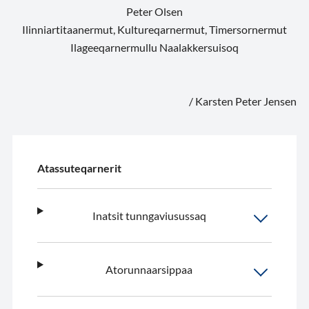
Peter Olsen
Ilinniartitaanermut, Kultureqarnermut, Timersornermut
Ilageeqarnermullu Naalakkersuisoq
/ Karsten Peter Jensen
Atassuteqarnerit
Inatsit tunngaviusussaq
Atorunnaarsippaa