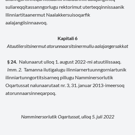
suliareqqitassanngorlugu rektorimut uterteqqinnissaanik
Ilinniartitaanermut Naalakkersuisoqarfik
aalajangiisinnaavoq.
Kapitali 6
Atuutilersitsinermut atorunnaarsitsinermullu aalajangersakkat
§ 24.
Nalunaarut ulloq 1. august 2022-mi atuutilissaaq.
Imm. 2.
Tamanna ilutigalugu ilinniarnertuunngorniartunik
ilinniartunngortitsisarneq pillugu Namminersorlutik
Oqartussat nalunaarutaat nr. 3, 31. januar 2013-imeersoq
atorunnaarsinneqarpoq.
Namminersorlutik Oqartussat, ulloq 5. juli 2022