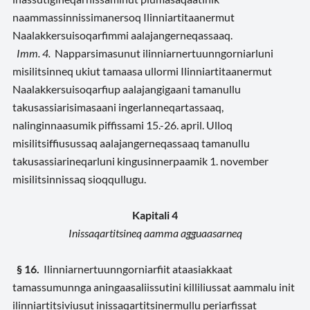
naammassinnissimanersoq Ilinniartitaanermut
Naalakkersuisoqarfimmi aalajangerneqassaaq.
Imm. 4.
Napparsimasunut ilinniarnertuunngorniarluni
misilitsinneq ukiut tamaasa ullormi Ilinniartitaanermut
Naalakkersuisoqarfiup aalajangigaani tamanullu
takusassiarisimasaani ingerlanneqartassaaq,
nalinginnaasumik piffissami 15.-26. april. Ulloq
misilitsiffiusussaq aalajangerneqassaaq tamanullu
takusassiarineqarluni kingusinnerpaamik 1. november
misilitsinnissaq sioqqullugu.
Kapitali 4
Inissaqartitsineq aamma agguaasarneq
§ 16.
Ilinniarnertuunngorniarfiit ataasiakkaat
tamassumunnga aningaasaliissutini killiliussat aammalu init
ilinniartitsiviusut inissaqartitsinermullu periarfissat