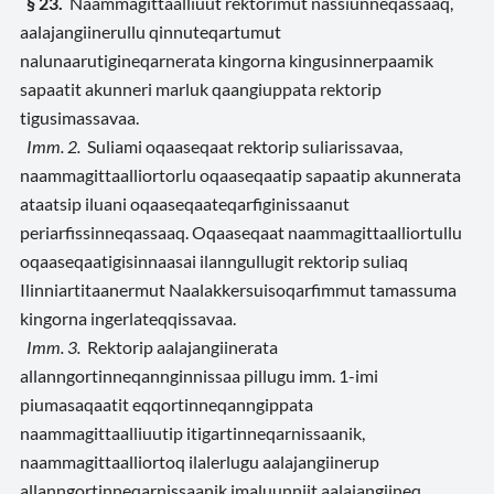
§ 23.
Naammagittaalliuut rektorimut nassiunneqassaaq,
aalajangiinerullu qinnuteqartumut
nalunaarutigineqarnerata kingorna kingusinnerpaamik
sapaatit akunneri marluk qaangiuppata rektorip
tigusimassavaa.
Imm. 2.
Suliami oqaaseqaat rektorip suliarissavaa,
naammagittaalliortorlu oqaaseqaatip sapaatip akunnerata
ataatsip iluani oqaaseqaateqarfiginissaanut
periarfissinneqassaaq. Oqaaseqaat naammagittaalliortullu
oqaaseqaatigisinnaasai ilanngullugit rektorip suliaq
Ilinniartitaanermut Naalakkersuisoqarfimmut tamassuma
kingorna ingerlateqqissavaa.
Imm. 3.
Rektorip aalajangiinerata
allanngortinneqannginnissaa pillugu imm. 1-imi
piumasaqaatit eqqortinneqanngippata
naammagittaalliuutip itigartinneqarnissaanik,
naammagittaalliortoq ilalerlugu aalajangiinerup
allanngortinneqarnissaanik imaluunniit aalajangiineq