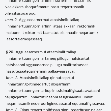
ilinniarnertuunngorniarfimmi sorlermiinnissaannik
Naalakkersuisoqarfimmut inassuteqartussanik
pilersitsisoqarpoq.
Imm. 2.
Agguaasarnermut ataatsimiititaliaq
ilinniarnertuunngorniarfinni ataasiakkaani rektorimik
imaluunniit rektorimit taamatut pisinnaatinneqartumik
ilaasortalerneqassaaq.
§ 20.
Agguaasarnermut ataatsimiititaliap
ilinniarnertuunngorniartarneq pillugu Inatsisartut
inatsisaanni agguaasarneq pillugu malittarisassat
inassuteqaateqarnermini aallaavigissavai.
Imm. 2.
Ataatsimiititaliap qinnuteqartut
ilinniartunngortinneqartut illoqarfimmi
ilinniarnertuunngorniarfiup inissisimaffigisaata avataani
najugaqartut ilinniartut inaanni assigisaanniluunniit
ineqarnissamik neqeroorfigineqassasut eqqumaffigissavaa.
Imm. 3.
Qinnuteqartut piffissap qinnuteqarfiusup nalaani