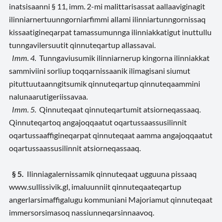
inatsisaanni § 11, imm. 2-mi malittarisassat aallaaviginagit
ilinniarnertuunngorniarfimmi allami ilinniartunngornissaq
kissaatigineqarpat tamassumunnga ilinniakkatigut inuttullu
tunngavilersuutit qinnuteqartup allassavai.
Imm. 4.
Tunngaviusumik ilinniarnerup kingorna ilinniakkat
sammiviini sorliup toqqarnissaanik ilimagisani siumut
pituttuutaanngitsumik qinnuteqartup qinnuteqaammini
nalunaarutigeriissavaa.
Imm. 5.
Qinnuteqaat qinnuteqartumit atsiorneqassaaq.
Qinnuteqartoq angajoqqaatut oqartussaassusilinnit
oqartussaaffigineqarpat qinnuteqaat aamma angajoqqaatut
oqartussaassusilinnit atsiorneqassaaq.
§ 5.
Ilinniagalernissamik qinnuteqaat ugguuna pissaaq
www.sullissivik.gl, imaluunniit qinnuteqaateqartup
angerlarsimaffigalugu kommuniani Majoriamut qinnuteqaat
immersorsimasoq nassiunneqarsinnaavoq.