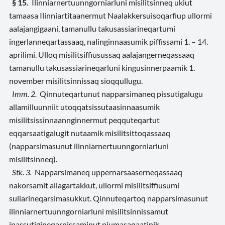
§ 15.
Ilinniarnertuunngorniarluni misilitsinneq ukiut
tamaasa Ilinniartitaanermut Naalakkersuisoqarfiup ullormi
aalajangigaani, tamanullu takusassiarineqartumi
ingerlanneqartassaaq, nalinginnaasumik piffissami 1. – 14.
aprilimi. Ulloq misilitsiffiusussaq aalajangerneqassaaq
tamanullu takusassiarineqarluni kingusinnerpaamik 1.
november misilitsinnissaq sioqqullugu.
Imm. 2.
Qinnuteqartunut napparsimaneq pissutigalugu
allamilluunniit utoqqatsissutaasinnaasumik
misilitsissinnaannginnermut peqquteqartut
eqqarsaatigalugit nutaamik misilitsittoqassaaq
(napparsimasunut ilinniarnertuunngorniarluni
misilitsinneq).
Stk. 3.
Napparsimaneq uppernarsaaserneqassaaq
nakorsamit allagartakkut, ullormi misilitsiffiusumi
suliarineqarsimasukkut. Qinnuteqartoq napparsimasunut
ilinniarnertuunngorniarluni misilitsinnissamut
inassutigineqarnissaminut piumasaqaatinik