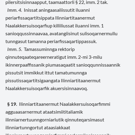
pilersitsisinnaapput, taamaattorli § 22, imm. 2 tak.
Imm. 4.
Inissat aningaasaliissutit iluanni
periarfissaqartitsippata Ilinniartitaanermut
Naalakkersuisoqarfiup killiliussat iluanni imm. 1
sanioqqussinnaavaa, avatangiisinut sulisoqarnermullu
tunngasut tamanna periarfissaqartippassuk.
Imm. 5.
Tamassuminnga rektorip
qinnuteqaateqareerneratigut imm. 2-mi 3-milu
ikinnerpaaffissanik piumasaqaatit sanioqqunnissaannik
pissutsit immikkut ittut tamatumunnga
pissutissaqartitsigaangata Ilinniartitaanermut
Naalakkersuisoqarfik akuersisinnaavoq.
§ 19.
Ilinniartitaanermut Naalakkersuisoqarfimmi
agguaasarnermut ataatsimiititaliamik
ilinniarnertuunngorniarlutik qinnuteqarsimasut
ilinniartunngortut ataasiakkaat