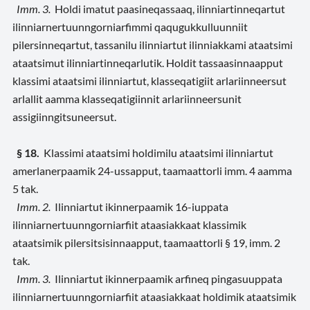
Imm. 3.
Holdi imatut paasineqassaaq, ilinniartinneqartut
ilinniarnertuunngorniarfimmi qaqugukkulluunniit
pilersinneqartut, tassanilu ilinniartut ilinniakkami ataatsimi
ataatsimut ilinniartinneqarlutik. Holdit tassaasinnaapput
klassimi ataatsimi ilinniartut, klasseqatigiit arlariinneersut
arlallit aamma klasseqatigiinnit arlariinneersunit
assigiinngitsuneersut.
§ 18.
Klassimi ataatsimi holdimilu ataatsimi ilinniartut
amerlanerpaamik 24-ussapput, taamaattorli imm. 4 aamma
5 tak.
Imm. 2.
Ilinniartut ikinnerpaamik 16-iuppata
ilinniarnertuunngorniarfiit ataasiakkaat klassimik
ataatsimik pilersitsisinnaapput, taamaattorli § 19, imm. 2
tak.
Imm. 3.
Ilinniartut ikinnerpaamik arfineq pingasuuppata
ilinniarnertuunngorniarfiit ataasiakkaat holdimik ataatsimik