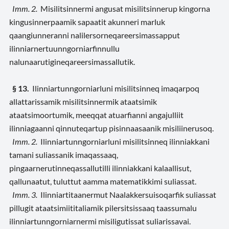
Imm. 2.
Misilitsinnermi angusat misilitsinnerup kingorna
kingusinnerpaamik sapaatit akunneri marluk
qaangiunneranni nalilersorneqareersimassapput
ilinniarnertuunngorniarfinnullu
nalunaarutigineqareersimassallutik.
§ 13.
Ilinniartunngorniarluni misilitsinneq imaqarpoq
allattarissamik misilitsinnermik ataatsimik
ataatsimoortumik, meeqqat atuarfianni angajulliit
ilinniagaanni qinnuteqartup pisinnaasaanik misiliinerusoq.
Imm. 2.
Ilinniartunngorniarluni misilitsinneq ilinniakkani
tamani suliassanik imaqassaaq,
pingaarnerutinneqassallutilli ilinniakkani kalaallisut,
qallunaatut, tuluttut aamma matematikkimi suliassat.
Imm. 3.
Ilinniartitaanermut Naalakkersuisoqarfik suliassat
pillugit ataatsimiititaliamik pilersitsissaaq taassumalu
ilinniartunngorniarnermi misiligutissat suliarissavai.