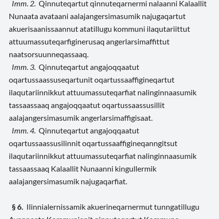
Imm. 2.
Qinnuteqartut qinnuteqarnermi nalaanni Kalaallit
Nunaata avataani aalajangersimasumik najugaqartut
akuerisaanissaannut atatillugu kommuni ilaqutariittut
attuumassuteqarfiginerusaq angerlarsimaffittut
naatsorsuunneqassaaq.
Imm. 3.
Qinnuteqartut angajoqqaatut
oqartussaassuseqartunit oqartussaaffigineqartut
ilaqutariinnikkut attuumassuteqarfiat nalinginnaasumik
tassaassaaq angajoqqaatut oqartussaassusillit
aalajangersimasumik angerlarsimaffigisaat.
Imm. 4.
Qinnuteqartut angajoqqaatut
oqartussaassusilinnit oqartussaaffigineqanngitsut
ilaqutariinnikkut attuumassuteqarfiat nalinginnaasumik
tassaassaaq Kalaallit Nunaanni kingullermik
aalajangersimasumik najugaqarfiat.
§ 6.
Ilinnialernissamik akuerineqarnermut tunngatillugu