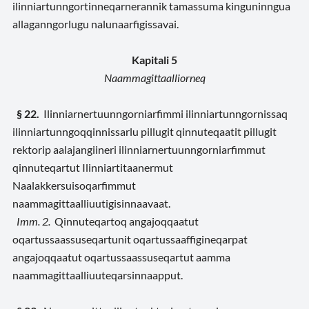
ilinniartunngortinneqarnerannik tamassuma kinguninngua
allaganngorlugu nalunaarfigissavai.
Kapitali 5
Naammagittaalliorneq
§ 22.
Ilinniarnertuunngorniarfimmi ilinniartunngornissaq
ilinniartunngoqqinnissarlu pillugit qinnuteqaatit pillugit
rektorip aalajangiineri ilinniarnertuunngorniarfimmut
qinnuteqartut Ilinniartitaanermut
Naalakkersuisoqarfimmut
naammagittaalliuutigisinnaavaat.
Imm. 2.
Qinnuteqartoq angajoqqaatut
oqartussaassuseqartunit oqartussaaffigineqarpat
angajoqqaatut oqartussaassuseqartut aamma
naammagittaalliuuteqarsinnaapput.