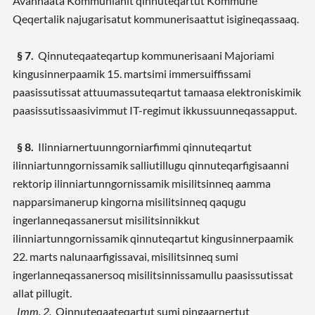
Avannaata Kommunianit qinnuteqartut Kommune
Qeqertalik najugarisatut kommunerisaattut isigineqassaaq.
§ 7.
Qinnuteqaateqartup kommunerisaani Majoriami
kingusinnerpaamik 15. martsimi immersuiffissami
paasissutissat attuumassuteqartut tamaasa elektroniskimik
paasissutissaasivimmut IT-regimut ikkussuunneqassapput.
§ 8.
Ilinniarnertuunngorniarfimmi qinnuteqartut
ilinniartunngornissamik salliutillugu qinnuteqarfigisaanni
rektorip ilinniartunngornissamik misilitsinneq aamma
napparsimanerup kingorna misilitsinneq qaqugu
ingerlanneqassanersut misilitsinnikkut
ilinniartunngornissamik qinnuteqartut kingusinnerpaamik
22. marts nalunaarfigissavai, misilitsinneq sumi
ingerlanneqassanersoq misilitsinnissamullu paasissutissat
allat pillugit.
Imm. 2.
Qinnuteqaateqartut sumi pingaarnertut