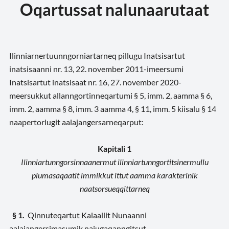
Oqartussat nalunaarutaat
Ilinniarnertuunngorniartarneq pillugu Inatsisartut
inatsisaanni nr. 13, 22. november 2011-imeersumi
Inatsisartut inatsisaat nr. 16, 27. november 2020-
meersukkut allanngortinneqartumi § 5, imm. 2, aamma § 6,
imm. 2, aamma § 8, imm. 3 aamma 4, § 11, imm. 5 kiisalu § 14
naapertorlugit aalajangersarneqarput:
Kapitali 1
Ilinniartunngorsinnaanermut ilinniartunngortitsinermullu
piumasaqaatit immikkut ittut aamma karakterinik
naatsorsueqqittarneq
§ 1.
Qinnuteqartut Kalaallit Nunaanni
aalajangersimasumik najugaqanngitsut