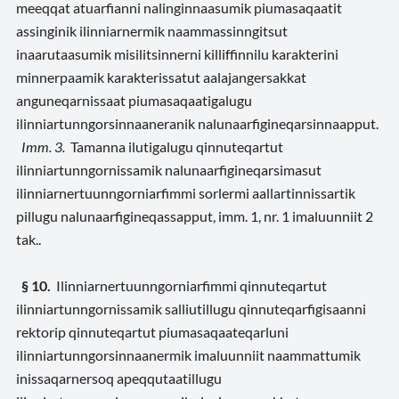
meeqqat atuarfianni nalinginnaasumik piumasaqaatit
assinginik ilinniarnermik naammassinngitsut
inaarutaasumik misilitsinnerni killiffinnilu karakterini
minnerpaamik karakterissatut aalajangersakkat
anguneqarnissaat piumasaqaatigalugu
ilinniartunngorsinnaaneranik nalunaarfigineqarsinnaapput.
Imm. 3.
Tamanna ilutigalugu qinnuteqartut
ilinniartunngornissamik nalunaarfigineqarsimasut
ilinniarnertuunngorniarfimmi sorlermi aallartinnissartik
pillugu nalunaarfigineqassapput, imm. 1, nr. 1 imaluunniit 2
tak..
§ 10.
Ilinniarnertuunngorniarfimmi qinnuteqartut
ilinniartunngornissamik salliutillugu qinnuteqarfigisaanni
rektorip qinnuteqartut piumasaqaateqarluni
ilinniartunngorsinnaanermik imaluunniit naammattumik
inissaqarnersoq apeqqutaatillugu