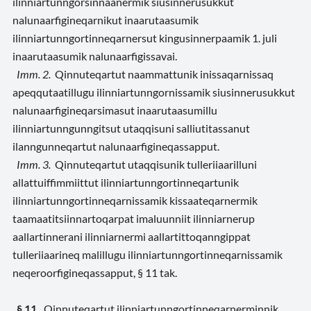
ilinniartunngorsinnaanermik siusinnerusukkut
nalunaarfigineqarnikut inaarutaasumik
ilinniartunngortinneqarnersut kingusinnerpaamik 1. juli
inaarutaasumik nalunaarfigissavai.
Imm. 2.
Qinnuteqartut naammattunik inissaqarnissaq
apeqqutaatillugu ilinniartunngornissamik siusinnerusukkut
nalunaarfigineqarsimasut inaarutaasumillu
ilinniartunngunngitsut utaqqisuni salliutitassanut
ilanngunneqartut nalunaarfigineqassapput.
Imm. 3.
Qinnuteqartut utaqqisunik tulleriiaarilluni
allattuiffimmiittut ilinniartunngortinneqartunik
ilinniartunngortinneqarnissamik kissaateqarnermik
taamaatitsiinnartoqarpat imaluunniit ilinniarnerup
aallartinnerani ilinniarnermi aallartittoqanngippat
tulleriiaarineq malillugu ilinniartunngortinneqarnissamik
neqeroorfigineqassapput, § 11 tak.
§ 11.
Qinnuteqartut ilinniartunngortinneqarnerminnik