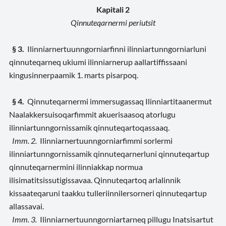
Kapitali 2
Qinnuteqarnermi periutsit
§ 3.
Ilinniarnertuunngorniarfinni ilinniartunngorniarluni
qinnuteqarneq ukiumi ilinniarnerup aallartiffissaani
kingusinnerpaamik 1. marts pisarpoq.
§ 4.
Qinnuteqarnermi immersugassaq Ilinniartitaanermut
Naalakkersuisoqarfimmit akuerisaasoq atorlugu
ilinniartunngornissamik qinnuteqartoqassaaq.
Imm. 2.
Ilinniarnertuunngorniarfimmi sorlermi
ilinniartunngornissamik qinnuteqarnerluni qinnuteqartup
qinnuteqarnermini ilinniakkap normua
ilisimatitsissutigissavaa. Qinnuteqartoq arlalinnik
kissaateqaruni taakku tulleriinnilersorneri qinnuteqartup
allassavai.
Imm. 3.
Ilinniarnertuunngorniartarneq pillugu Inatsisartut