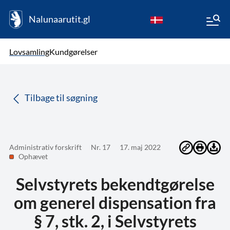
Nalunaarutit.gl
kl-GL
Vælg sprog
Lovsamling
Kundgørelser
da
( Valgt )
Tilbage til søgning
Administrativ forskrift
Nr. 17
17. maj 2022
Ophævet
Selvstyrets bekendtgørelse
om generel dispensation fra
§ 7, stk. 2, i Selvstyrets