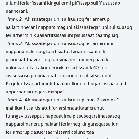
ullumi feriarfissami kingullermi piffissap suliffiusussap
naanerani.
Imm. 2.
Akissaateqarluni sulisuusoq feriarnerup
aallartinnerani napparsimaguni akissaateqarluni sulisuusoq
feriarnerminik aallartitsissalluni pisussaatitaanngilaq.
Imm. 3.
Akissaateqarluni sulisuusoq feriarnermini
napparsimalersoq, taartisiatut feriarnissaminik
pisinnaatitaavoq, napparsimaneq minnerpaamik
nalunaaquttap akunnerinik feriarfissanik 40-nik
sivisussuseqarsimappat, tamannalu sulisitsisumut
Peqqinnissaqarfimmit taamatulluunniit oqartussaasumit
uppernarsarneqarsimappat.
Imm. 4.
Akissaateqarluni sulisuusup imm. 2 aamma 3
malillugit taartisiatut feriarsinnaatitaaneranut
tunngaviussapput nappaat ima pissuseqarsimassasoq
napparsimanerup nalaani feriarneq kinguneqassalluni
feriarnerup qasuersaarnissamik siunertaa