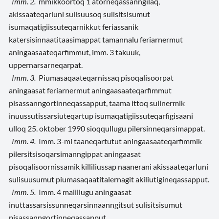
Imm. 2.
mmikkoortoq 1 atorneqassanngilaq,
akissaateqarluni sulisuusoq sulisitsisumut
isumaqatigiissuteqarnikkut feriassanik
katersisinnaatitaasimappat tamannalu feriarnermut
aningaasaateqarfimmut, imm. 3 takuuk,
uppernarsarneqarpat.
Imm. 3.
Piumasaqaateqarnissaq pisoqalisoorpat
aningaasat feriarnermut aningaasaateqarfimmut
pisassanngortinneqassapput, taama ittoq sulinermik
inuussutissarsiuteqartup isumaqatigiissuteqarfigisaani
ulloq 25. oktober 1990 sioqqullugu pilersinneqarsimappat.
Imm. 4.
Imm. 3-mi taaneqartutut aningaasaateqarfimmik
pilersitsisoqarsimanngippat aningaasat
pisoqalisoornissamik killiliussap naanerani akissaateqarluni
sulisuusumut piumasaqaatitalernagit akiliutigineqassapput.
Imm. 5.
Imm. 4 malillugu aningaasat
inuttassarsissunneqarsinnaanngitsut sulisitsisumut
pisassanngortinneqassapput.