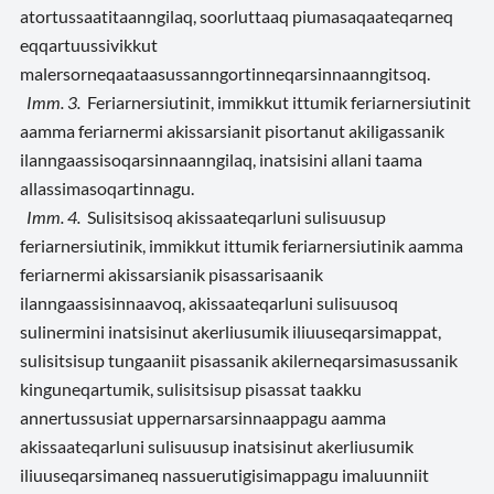
atortussaatitaanngilaq, soorluttaaq piumasaqaateqarneq
eqqartuussivikkut
malersorneqaataasussanngortinneqarsinnaanngitsoq.
Imm. 3.
Feriarnersiutinit, immikkut ittumik feriarnersiutinit
aamma feriarnermi akissarsianit pisortanut akiligassanik
ilanngaassisoqarsinnaanngilaq, inatsisini allani taama
allassimasoqartinnagu.
Imm. 4.
Sulisitsisoq akissaateqarluni sulisuusup
feriarnersiutinik, immikkut ittumik feriarnersiutinik aamma
feriarnermi akissarsianik pisassarisaanik
ilanngaassisinnaavoq, akissaateqarluni sulisuusoq
sulinermini inatsisinut akerliusumik iliuuseqarsimappat,
sulisitsisup tungaaniit pisassanik akilerneqarsimasussanik
kinguneqartumik, sulisitsisup pisassat taakku
annertussusiat uppernarsarsinnaappagu aamma
akissaateqarluni sulisuusup inatsisinut akerliusumik
iliuuseqarsimaneq nassuerutigisimappagu imaluunniit