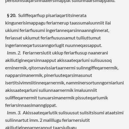
pensionisiaqarsinnaalersimappat suliunnaarsimappallu.
§ 20.
Suliffeqarfiup pisariaqartitsinerata
kingunerisimappagu feriarnerup taassumaluunniit ilai
ukiumi feriarfiusumi ingerlanneqarsinnaannginnerat,
feriassat ukiumut feriarfiusussamut tulliuttumut
ingerlanneqartussanngorlugit nuunneqassapput.
Imm. 2.
Feriarnersiutit ukiup feriarfiusup naanerani
akiliutigineqarsinnaapput akissaateqarluni sulisuusoq
erninermik, qitornavissiartaarnermi sulinngiffeqarnermik,
napparsimanermik, pinerluuteqarsimasunut
isertitsivimmiitinneqarnermik, namminersortunngorniarluni
akissaateqarluni suliunnaarnermik imaluunniit
suliffeqarnermit tunuarsimanermik pissuteqartumik
feriarsinnaasimanngippat.
Imm. 3.
Akissaateqarlutik sulisuusut sulisitsisumi ataatsimi
suliinnartut imm. 2 malillugu feriarnersiutit
akiliutigineqarnerannut taarsiullugu