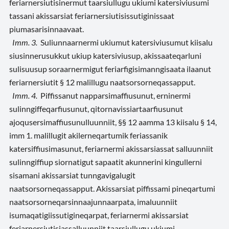
feriarnersiutisinermut taarsiullugu ukiumi katersiviusumi
tassani akissarsiat feriarnersiutisissutiginissaat
piumasarisinnaavaat.
Imm. 3.
Suliunnaarnermi ukiumut katersiviusumut kiisalu
siusinnerusukkut ukiup katersiviusup, akissaateqarluni
sulisuusup soraarnermigut feriarfigisimanngisaata ilaanut
feriarnersiutit § 12 malillugu naatsorsorneqassapput.
Imm. 4.
Piffissanut napparsimaffiusunut, erninermi
sulinngiffeqarfiusunut, qitornavissiartaarfiusunut
ajoqusersimaffiusunulluunniit, §§ 12 aamma 13 kiisalu § 14,
imm 1. malillugit akilerneqartumik feriassanik
katersiffiusimasunut, feriarnermi akissarsiassat salluunniit
sulinngiffiup siornatigut sapaatit akunnerini kingullerni
sisamani akissarsiat tunngavigalugit
naatsorsorneqassapput. Akissarsiat piffissami pineqartumi
naatsorsorneqarsinnaajunnaarpata, imaluunniit
isumaqatigiissutigineqarpat, feriarnermi akissarsiat
feriarnersiutisiassalluunniit taarsiullugu ukiumi