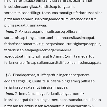
nalunaarutigisaata piffissallu soraarfissap akornannut
inississinnaanngilaa. Sulisitsisup tungaaniit
soraarsitsisoqartillugu taassuma tamatigut feriarnissat allat
piffissami soraarnissap tungaanoortumi atorneqassasut
piumasaqaatigisinnaavaa.
Imm. 3.
Akissaateqarluni sulisuusoq piffissami
soraarnissap tungaanoortumi suliunnaarsitaasimappat,
feriarfissat tamarmik tiguneqarsimasutut isigineqassapput,
feriarnissap aalajangereerneqarsimanera
apeqqutaatinnagu, piffissat § 9, imm. 1-imi taaneqartut
feriarnerlu piffissap suliunnaarsitsiffiup iluaniissinnaappata.
§ 8.
Pisariaqarpat, suliffeqarfiup ingerlanneqarnera
eqqarsaatigalugu, sulisitsisup feria pingaarneq piffissap
feriarfissap avataanut inississinnaavaa.
Imm. 2.
Imm. 1 malillugu feriamik pingaarnermik
inissiisoqarpat feriap pingaarnerup taassumaluunniit ilaata
piffissap feriarfiusussap avataanut inissinneqartup 1/5-