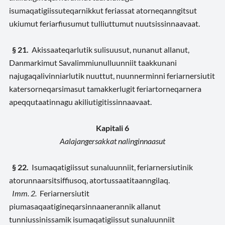
isumaqatigiissuteqarnikkut feriassat atorneqanngitsut
ukiumut feriarfiusumut tulliuttumut nuutsissinnaavaat.
§ 21.
Akissaateqarlutik sulisuusut, nunanut allanut,
Danmarkimut Savalimmiunulluunniit taakkunani
najugaqalivinniarlutik nuuttut, nuunnerminni feriarnersiutit
katersorneqarsimasut tamakkerlugit feriartorneqarnera
apeqqutaatinnagu akiliutigitissinnaavaat.
Kapitali 6
Aalajangersakkat nalinginnaasut
§ 22.
Isumaqatigiissut sunaluunniit, feriarnersiutinik
atorunnaarsitsiffiusoq, atortussaatitaanngilaq.
Imm. 2.
Feriarnersiutit
piumasaqaatigineqarsinnaanerannik allanut
tunniussinissamik isumaqatigiissut sunaluunniit