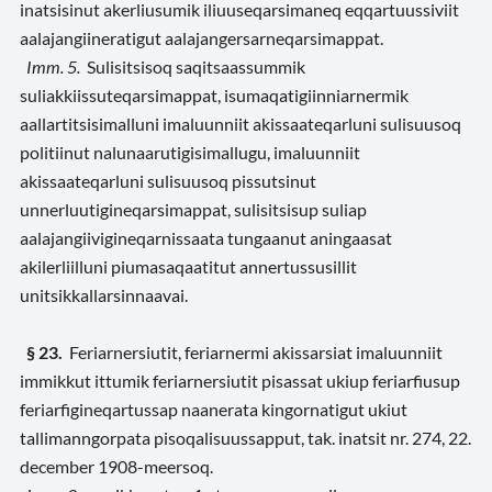
inatsisinut akerliusumik iliuuseqarsimaneq eqqartuussiviit
aalajangiineratigut aalajangersarneqarsimappat.
Imm. 5.
Sulisitsisoq saqitsaassummik
suliakkiissuteqarsimappat, isumaqatigiinniarnermik
aallartitsisimalluni imaluunniit akissaateqarluni sulisuusoq
politiinut nalunaarutigisimallugu, imaluunniit
akissaateqarluni sulisuusoq pissutsinut
unnerluutigineqarsimappat, sulisitsisup suliap
aalajangiivigineqarnissaata tungaanut aningaasat
akilerliilluni piumasaqaatitut annertussusillit
unitsikkallarsinnaavai.
§ 23.
Feriarnersiutit, feriarnermi akissarsiat imaluunniit
immikkut ittumik feriarnersiutit pisassat ukiup feriarfiusup
feriarfigineqartussap naanerata kingornatigut ukiut
tallimanngorpata pisoqalisuussapput, tak. inatsit nr. 274, 22.
december 1908-meersoq.