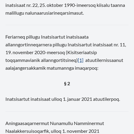
inatsisaat nr. 22, 25. oktober 1990-imeersoq kiisalu taanna
malillugu nalunaarusiarineqarsimasut.
Feriarneq pillugu Inatsisartut inatsisaata
allanngortinneqarnera pillugu Inatsisartut inatsisaat nr. 11,
19. november 2020-meersoq (Kisitseriaatsip
toqqammavianik allanngortitsineq)
[1]
atuutilernissaanut
aalajangersakkamik matumannga imaqarpoq:
§ 2
Inatsisartut inatsisaat ulloq 1. januar 2021 atuutilerpoq.
Aningaasaqarnermut Nunamullu Namminermut
Naalakkersuisoqarfik, ulloq 1. november 2021