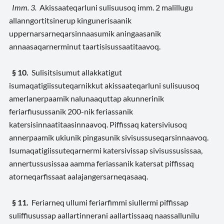
Imm. 3.
Akissaateqarluni sulisuusoq imm. 2 malillugu
allanngortitsinerup kingunerisaanik
uppernarsarneqarsinnaasumik aningaasanik
annaasaqarnerminut taartisisussaatitaavoq.
§ 10.
Sulisitsisumut allakkatigut
isumaqatigiissuteqarnikkut akissaateqarluni sulisuusoq
amerlanerpaamik nalunaaquttap akunnerinik
feriarfiusussanik 200-nik feriassanik
katersisinnaatitaasinnaavoq. Piffissaq katersiviusoq
annerpaamik ukiunik pingasunik sivisussuseqarsinnaavoq.
Isumaqatigiissuteqarnermi katersivissap sivisussusissaa,
annertussusissaa aamma feriassanik katersat piffissaq
atorneqarfissaat aalajangersarneqasaaq.
§ 11.
Feriarneq ullumi feriarfimmi siullermi piffissap
suliffiusussap aallartinnerani aallartissaaq naassallunilu