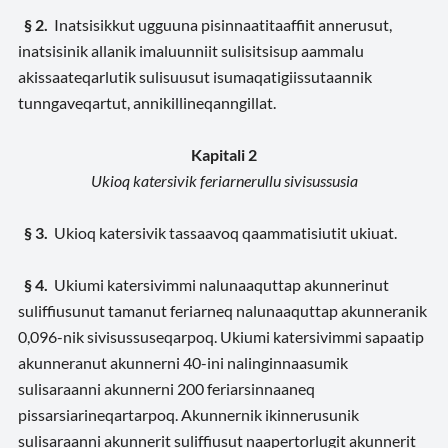
§ 2.
Inatsisikkut ugguuna pisinnaatitaaffiit annerusut,
inatsisinik allanik imaluunniit sulisitsisup aammalu
akissaateqarlutik sulisuusut isumaqatigiissutaannik
tunngaveqartut, annikillineqanngillat.
Kapitali 2
Ukioq katersivik feriarnerullu sivisussusia
§ 3.
Ukioq katersivik tassaavoq qaammatisiutit ukiuat.
§ 4.
Ukiumi katersivimmi nalunaaquttap akunnerinut
suliffiusunut tamanut feriarneq nalunaaquttap akunneranik
0,096-nik sivisussuseqarpoq. Ukiumi katersivimmi sapaatip
akunneranut akunnerni 40-ini nalinginnaasumik
sulisaraanni akunnerni 200 feriarsinnaaneq
pissarsiarineqartarpoq. Akunnernik ikinnerusunik
sulisaraanni akunnerit suliffiusut naapertorlugit akunnerit