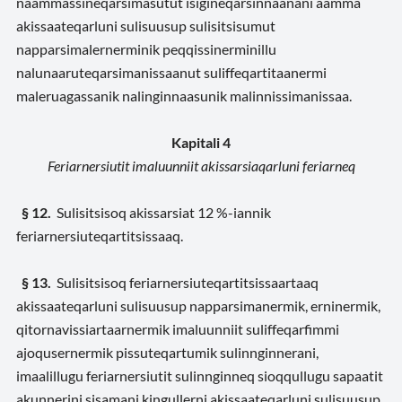
naammassineqarsimasutut isigineqarsinnaanani aamma
akissaateqarluni sulisuusup sulisitsisumut
napparsimalernerminik peqqissinerminillu
nalunaaruteqarsimanissaanut suliffeqartitaanermi
maleruagassanik nalinginnaasunik malinnissimanissaa.
Kapitali 4
Feriarnersiutit imaluunniit akissarsiaqarluni feriarneq
§ 12.
Sulisitsisoq akissarsiat 12 %-iannik
feriarnersiuteqartitsissaaq.
§ 13.
Sulisitsisoq feriarnersiuteqartitsissaartaaq
akissaateqarluni sulisuusup napparsimanermik, erninermik,
qitornavissiartaarnermik imaluunniit suliffeqarfimmi
ajoqusernermik pissuteqartumik sulinnginnerani,
imaalillugu feriarnersiutit sulinnginneq sioqqullugu sapaatit
akunnerini sisamani kingullerni akissaateqarluni sulisuusup