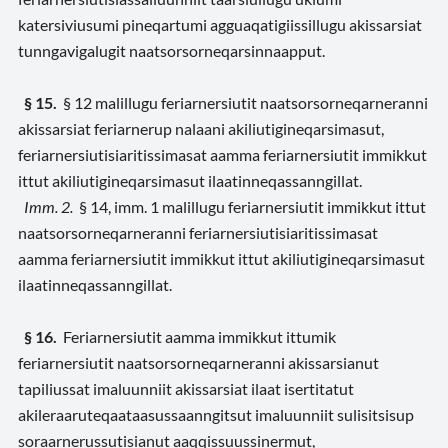
katersiviusumi pineqartumi agguaqatigiissillugu akissarsiat
tunngavigalugit naatsorsorneqarsinnaapput.
§ 15.
§ 12 malillugu feriarnersiutit naatsorsorneqarneranni
akissarsiat feriarnerup nalaani akiliutigineqarsimasut,
feriarnersiutisiaritissimasat aamma feriarnersiutit immikkut
ittut akiliutigineqarsimasut ilaatinneqassanngillat.
Imm. 2.
§ 14, imm. 1 malillugu feriarnersiutit immikkut ittut
naatsorsorneqarneranni feriarnersiutisiaritissimasat
aamma feriarnersiutit immikkut ittut akiliutigineqarsimasut
ilaatinneqassanngillat.
§ 16.
Feriarnersiutit aamma immikkut ittumik
feriarnersiutit naatsorsorneqarneranni akissarsianut
tapiliussat imaluunniit akissarsiat ilaat isertitatut
akileraaruteqaataasussaanngitsut imaluunniit sulisitsisup
soraarnerussutisianut aaqqissuussinermut,