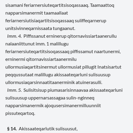
sisamani feriarnersiuteqartitsisoqassaaq. Taamaattoq
napparsimanermit taamaallaat
feriarnersiutisiaqartitsisoqassaaq suliffeqarnerup
unitsivinneqarnissaata tungaanut.
Imm. 4.
Piffissanut erninerup qitornavissiartaanerullu
nalaaniittunut imm. 1 malillugu
feriarnersiuteqartitsisoqassaaq piffissamut naartunermi,
erninermi qitornavissiartaanermilu
ullormusiaqartitsinermut ullormusiat pillugit Inatsisartut
peqqussutaat malillugu akissaateqarluni sulisuusup
ullormusiaqarsinnaatitaanerminik atuinerasulli.
Imm. 5.
Sulisitsisup piumasarisinnaavaa akissaateqarluni
sulisuusup uppernarsassagaa sulin-nginneq
napparsimanermik ajoqusersimanermilluunniit
pissuteqartoq.
§ 14.
Akissaateqarlutik sulisuusut,