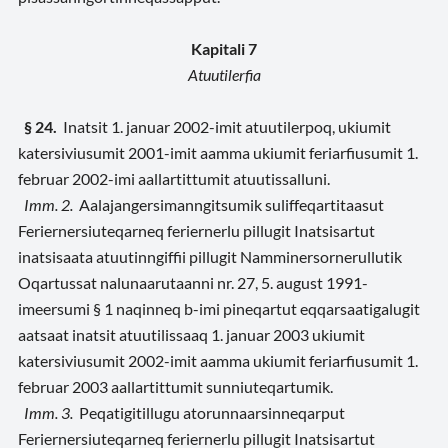
Kapitali 7
Atuutilerfia
§ 24.
Inatsit 1. januar 2002-imit atuutilerpoq, ukiumit
katersiviusumit 2001-imit aamma ukiumit feriarfiusumit 1.
februar 2002-imi aallartittumit atuutissalluni.
Imm. 2.
Aalajangersimanngitsumik suliffeqartitaasut
Feriernersiuteqarneq feriernerlu pillugit Inatsisartut
inatsisaata atuutinngiffii pillugit Namminersornerullutik
Oqartussat nalunaarutaanni nr. 27, 5. august 1991-
imeersumi § 1 naqinneq b-imi pineqartut eqqarsaatigalugit
aatsaat inatsit atuutilissaaq 1. januar 2003 ukiumit
katersiviusumit 2002-imit aamma ukiumit feriarfiusumit 1.
februar 2003 aallartittumit sunniuteqartumik.
Imm. 3.
Peqatigitillugu atorunnaarsinneqarput
Feriernersiuteqarneq feriernerlu pillugit Inatsisartut