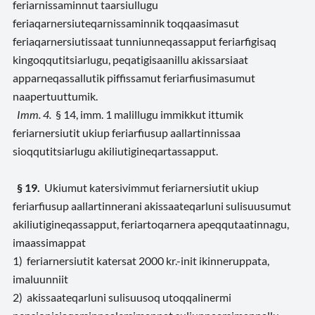
feriarnissaminnut taarsiullugu
feriaqarnersiuteqarnissaminnik toqqaasimasut
feriaqarnersiutissaat tunniunneqassapput feriarfigisaq
kingoqqutitsiarlugu, peqatigisaanillu akissarsiaat
apparneqassallutik piffissamut feriarfiusimasumut
naapertuuttumik.
Imm. 4.
§ 14, imm. 1 malillugu immikkut ittumik
feriarnersiutit ukiup feriarfiusup aallartinnissaa
sioqqutitsiarlugu akiliutigineqartassapput.
§ 19.
Ukiumut katersivimmut feriarnersiutit ukiup
feriarfiusup aallartinnerani akissaateqarluni sulisuusumut
akiliutigineqassapput, feriartoqarnera apeqqutaatinnagu,
imaassimappat
1) feriarnersiutit katersat 2000 kr.-init ikinneruppata,
imaluunniit
2) akissaateqarluni sulisuusoq utoqqalinermi