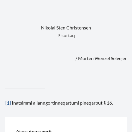
Nikolai Sten Christensen
Pisortaq
/ Morten Wenzel Selvejer
[1]
Inatsimmi allanngortinneqartumi pineqarput § 16.
Atassuteqarnerit