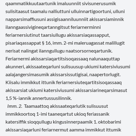
qaammatikkuutaartunik imaluunniit sivisunerusumik
sulisitaasut taamalu nalliuttuni ulluinnartigoortuni, ulluni
napparsimaffiusuni assigisaanniluunniit akissarsiaminnik
ilanngaassivigineqartanngitsut feriarnerminni
feriarnersiutinut taarsiullugu akissarsiaqassapput,
pisariaqassappat § 16, imm. 2-mi maleruagassat malillugit
nerisat nalingat ilanngullugu naatsorsorneqartunik.
Feriarnermi akissarsiaqartitsisoqassaaq nalunaaquttap
akunneri, akissaateqarluni sulisuusup ukiumi katersiviusumi
aalajangersimasumik akissarsissutigisai, naapertorlugit.
Kiisalu immikkut ittunik feriarnersiuteqartitsisoqassaaq
akissarsiat ukiumi katersiviusumi akissarsiarineqarsimasut
1,5 %-iannik annertussusilinnik.
Imm. 2.
Taamaattoq akissaateqarlutik sulisuusut
immikkoortoq 1-imi taaneqartut ukioq feriassanik
katersiffik sioqqullugu kingusinnerpaamik 1. oktobarimi
akissarsiaqarluni feriarnermut aamma immikkut ittumik