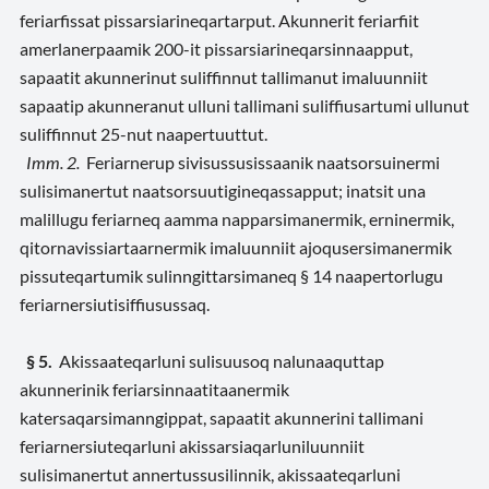
feriarfissat pissarsiarineqartarput. Akunnerit feriarfiit
amerlanerpaamik 200-it pissarsiarineqarsinnaapput,
sapaatit akunnerinut suliffinnut tallimanut imaluunniit
sapaatip akunneranut ulluni tallimani suliffiusartumi ullunut
suliffinnut 25-nut naapertuuttut.
Imm. 2.
Feriarnerup sivisussusissaanik naatsorsuinermi
sulisimanertut naatsorsuutigineqassapput; inatsit una
malillugu feriarneq aamma napparsimanermik, erninermik,
qitornavissiartaarnermik imaluunniit ajoqusersimanermik
pissuteqartumik sulinngittarsimaneq § 14 naapertorlugu
feriarnersiutisiffiusussaq.
§ 5.
Akissaateqarluni sulisuusoq nalunaaquttap
akunnerinik feriarsinnaatitaanermik
katersaqarsimanngippat, sapaatit akunnerini tallimani
feriarnersiuteqarluni akissarsiaqarluniluunniit
sulisimanertut annertussusilinnik, akissaateqarluni