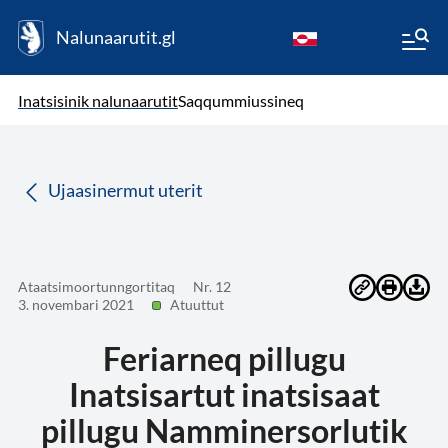
Nalunaarutit.gl
kl-GL
( Toqqagaq )
Oqaatsit toqqakkit
Inatsisinik nalunaarutit
Saqqummiussineq
da
Ujaasinermut uterit
Ataatsimoortunngortitaq
Nr. 12
3. novembari 2021
Atuuttut
Feriarneq pillugu
Inatsisartut inatsisaat
pillugu Namminersorlutik