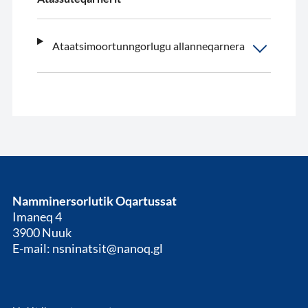
Ataatsimoortunngorlugu allanneqarnera
Namminersorlutik Oqartussat
Imaneq 4
3900 Nuuk
E-mail: nsninatsit@nanoq.gl