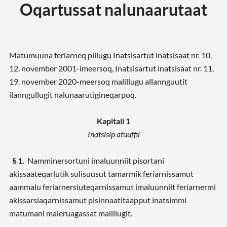
Oqartussat nalunaarutaat
Matumuuna feriarneq pillugu Inatsisartut inatsisaat nr. 10,
12. november 2001-imeersoq, Inatsisartut inatsisaat nr. 11,
19. november 2020-meersoq malillugu allannguutit
ilanngullugit nalunaarutigineqarpoq.
Kapitali 1
Inatsisip atuuffii
§ 1.
Namminersortuni imaluunniit pisortani
akissaateqarlutik sulisuusut tamarmik feriarnissamut
aammalu feriarnersiuteqarnissamut imaluunniit feriarnermi
akissarsiaqarnissamut pisinnaatitaapput inatsimmi
matumani maleruagassat malillugit.