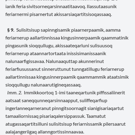
ianik feria sivitsorneqarsinnaatitaavoq. Ilassutaasunik
feriarnermi pisarnertut akissarsiaqartitsisoqassaaq.
§ 9.
Sulisitsisup sapinngisamik piaarnerpaamik, aamma
feriarnerup aallartinnissaa kingusinnerpaamik qaammatinik
pingasunik sioqqullugu, akissaateqarluni sulisuusoq
feriarnerup ataannartortaata inissisimanissaanik
nalunaarfigissavaa. Nalunaaquttap akunnerinut
feriarfiusussanut sinneruttunut tunngatillugu feriarnerup
aallartinnissaa kingusinnerpaamik qaammammik ataatsimik
sioqqullugu nalunaarutigineqassaaq.
Imm. 2.
Immikkoortoq 1-imi taaneqartunik piffissaliinerit
aatsaat saneqqunneqarsinnaapput, suliffeqarfiup
ingerlanneqarneranut pinngitsoornagit sianigisariaqartut
tamaaliornissaq pisariaqalersippassuk. Taamatut
atugassaqartitsilluni sulisitsisup feriarnissamik pilersaarut
aalajangeriigaq allanngortissinnaavaa.