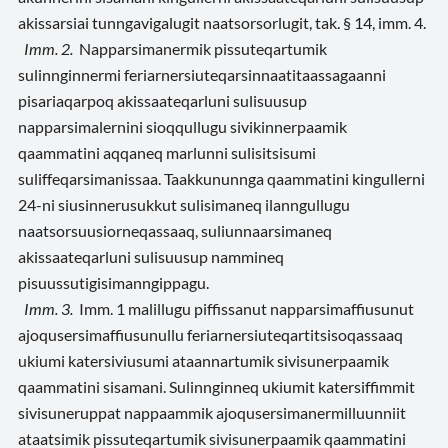
akissarsiai tunngavigalugit naatsorsorlugit, tak. § 14, imm. 4.
Imm. 2.
Napparsimanermik pissuteqartumik
sulinnginnermi feriarnersiuteqarsinnaatitaassagaanni
pisariaqarpoq akissaateqarluni sulisuusup
napparsimalernini sioqqullugu sivikinnerpaamik
qaammatini aqqaneq marlunni sulisitsisumi
suliffeqarsimanissaa. Taakkununnga qaammatini kingullerni
24-ni siusinnerusukkut sulisimaneq ilanngullugu
naatsorsuusiorneqassaaq, suliunnaarsimaneq
akissaateqarluni sulisuusup nammineq
pisuussutigisimanngippagu.
Imm. 3.
Imm. 1 malillugu piffissanut napparsimaffiusunut
ajoqusersimaffiusunullu feriarnersiuteqartitsisoqassaaq
ukiumi katersiviusumi ataannartumik sivisunerpaamik
qaammatini sisamani. Sulinnginneq ukiumit katersiffimmit
sivisuneruppat nappaammik ajoqusersimanermilluunniit
ataatsimik pissuteqartumik sivisunerpaamik qaammatini