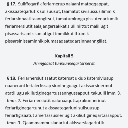
§ 17.
Suliffeqarfik feriarnerup nalaani matoqqappat,
akissaateqarlutik sulisuusut, taamatut sivisussusilimmik
feriarsinnaatitaanngitsut, tamatuminnga pissuteqartumik
feriarnersiutit aalajangersakkat siuliiniittut malillugit
pisassarisamik saniatigut immikkut ittumik
pissarsinissaminnik piumasaqaateqarsinnaanngillat.
Kapitali 5
Aningaasat tunniunneqartarnerat
§ 18.
Feriarnersiutissatut katersat ukiup katersiviusup
naanerani ferialerfissap siuninnguagut akissarsinermut
atatillugu akiliutigineqartussanngussapput, takuulli imm. 3.
Imm. 2.
Feriarnersiutit nalunaaquttap akunnerinut
feriarfigineqartunut akissaateqarluni sulisuusup
feriarfigisaatut amerlassusilerlugit akiliutigineqartassapput.
Imm. 3.
Qaammammusiaqartut akissarsiaqarlutik