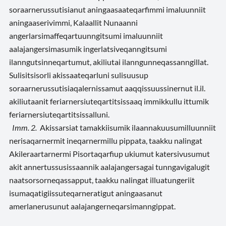
soraarnerussutisianut aningaasaateqarfimmi imaluunniit
aningaaserivimmi, Kalaallit Nunaanni
angerlarsimaffeqartuunngitsumi imaluunniit
aalajangersimasumik ingerlatsiveqanngitsumi
ilanngutsinneqartumut, akiliutai ilanngunneqassanngillat.
Sulisitsisorli akissaateqarluni sulisuusup
soraarnerussutisiaqalernissamut aaqqissuussinernut il.il.
akiliutaanit feriarnersiuteqartitsissaaq immikkullu ittumik
feriarnersiuteqartitsissalluni.
Imm. 2.
Akissarsiat tamakkiisumik ilaannakuusumilluunniit
nerisaqarnermit ineqarnermillu pippata, taakku nalingat
Akileraartarnermi Pisortaqarfiup ukiumut katersivusumut
akit annertussusissaannik aalajangersagai tunngavigalugit
naatsorsorneqassapput, taakku nalingat illuatungeriit
isumaqatigiissuteqarneratigut aningaasanut
amerlanerusunut aalajangerneqarsimanngippat.