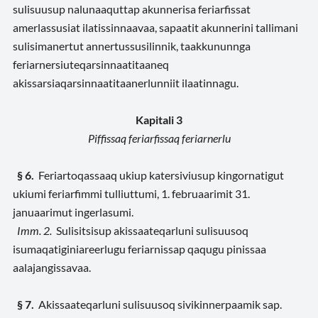
sulisuusup nalunaaquttap akunnerisa feriarfissat
amerlassusiat ilatissinnaavaa, sapaatit akunnerini tallimani
sulisimanertut annertussusilinnik, taakkununnga
feriarnersiuteqarsinnaatitaaneq
akissarsiaqarsinnaatitaanerlunniit ilaatinnagu.
Kapitali 3
Piffissaq feriarfissaq feriarnerlu
§ 6.
Feriartoqassaaq ukiup katersiviusup kingornatigut
ukiumi feriarfimmi tulliuttumi, 1. februaarimit 31.
januaarimut ingerlasumi.
Imm. 2.
Sulisitsisup akissaateqarluni sulisuusoq
isumaqatiginiareerlugu feriarnissap qaqugu pinissaa
aalajangissavaa.
§ 7.
Akissaateqarluni sulisuusoq sivikinnerpaamik sap.