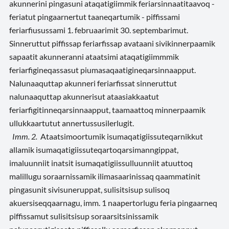
akunnerini pingasuni ataqatigiimmik feriarsinnaatitaavoq -
feriatut pingaarnertut taaneqartumik - piffissami
feriarfiusussami 1. februaarimit 30. septembarimut.
Sinneruttut piffissap feriarfissap avataani sivikinnerpaamik
sapaatit akunneranni ataatsimi ataqatigiimmmik
feriarfigineqassasut piumasaqaatigineqarsinnaapput.
Nalunaaquttap akunneri feriarfissat sinneruttut
nalunaaquttap akunnerisut ataasiakkaatut
feriarfigitinneqarsinnaapput, taamaattoq minnerpaamik
ullukkaartutut annertussusilerlugit.
Imm. 2.
Ataatsimoortumik isumaqatigiissuteqarnikkut
allamik isumaqatigiissuteqartoqarsimanngippat,
imaluunniit inatsit isumaqatigiissulluunniit atuuttoq
malillugu soraarnissamik ilimasaarinissaq qaammatinit
pingasunit sivisuneruppat, sulisitsisup sulisoq
akuersiseqqaarnagu, imm. 1 naapertorlugu feria pingaarneq
piffissamut sulisitsisup soraarsitsinissamik