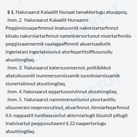
§ 1.
Nalunaarut Kalaallit Nunaat tamakkerlugu atuuppoq.
Imm. 2.
Nalunaarut
Kalaallit Nunaanni
Peqqinnissaqarfimmut imaluunniit nakorsiartarfinnut
kiisalu nakorsiartarfinnut namminersortunut niuertarfinnilu
peqqissaannermik naalagaaffimmit akuerisaallutik
ingerlatani ingerlatsisunut atorfeqartitsiffiusunullu
atuutinngilaq.
Imm. 3.
Nalunaarut katersuunnernut, politikikkut
allatulluunniit isummersornissamik sunniiniarnissamik
siunertalinnut atuutinngilaq.
Imm. 4.
Nalunaarut eqqartuussivinnut atuutinngilaq.
Imm. 5.
Nalunaarut namminersortunut pisortaniillu
ulluunerani neqeroorutinut, atuarfinnut, ilinniarfeqarfinnut
il.il. nappaatit tunillaassortut akiorniarlugit iliuutsit pillugit
Inatsisartut peqqussutaanni § 22 naapertorlugu
atuutinngilaq.