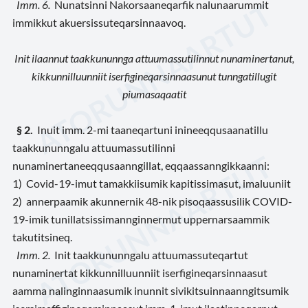
Imm. 6.
Nunatsinni Nakorsaaneqarfik nalunaarummit
immikkut akuersissuteqarsinnaavoq.
Init ilaannut taakkununnga attuumassutilinnut nunaminertanut,
kikkunnilluunniit iserfigineqarsinnaasunut tunngatillugit
piumasaqaatit
§ 2.
Inuit imm. 2-mi taaneqartuni inineeqqusaanatillu
taakkununngalu attuumassutilinni
nunaminertaneeqqusaanngillat, eqqaassanngikkaanni:
1) Covid-19-imut tamakkiisumik kapitissimasut, imaluuniit
2) annerpaamik akunnernik 48-nik pisoqaassusilik COVID-
19-imik tunillatsissimannginnermut uppernarsaammik
takutitsineq.
Imm. 2.
Init taakkununngalu attuumassuteqartut
nunaminertat kikkunnilluunniit iserfigineqarsinnaasut
aamma nalinginnaasumik inunnit sivikitsuinnaanngitsumik