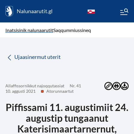
Nalunaarutit.gl
kl-GL
( Toqqagaq )
Oqaatsit toqqakkit
Inatsisinik nalunaarutit
Saqqummiussineq
da
Ujaasinermut uterit
Allaffissornikkut najoqqutassiat
Nr. 41
10. aggusti 2021
Atorunnaartut
Piffissami 11. augustimiit 24.
augustip tungaanut
Katerisimaartarnernut,