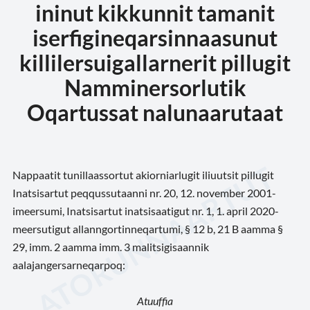
ininut kikkunnit tamanit
iserfigineqarsinnaasunut
killilersuigallarnerit pillugit
Namminersorlutik
Oqartussat nalunaarutaat
Nappaatit tunillaassortut akiorniarlugit iliuutsit pillugit
Inatsisartut peqqussutaanni nr. 20, 12. november 2001-
imeersumi, Inatsisartut inatsisaatigut nr. 1, 1. april 2020-
meersutigut allanngortinneqartumi, § 12 b, 21 B aamma §
29, imm. 2 aamma imm. 3 malitsigisaannik
aalajangersarneqarpoq:
Atuuffia