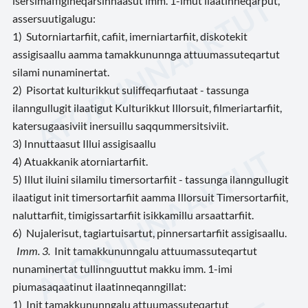
isersimaffigineqarsinnaasut imm. 1-imut ilaatinneqarput,
assersuutigalugu:
1) Sutorniartarfiit, cafiit, imerniartarfiit, diskotekit
assigisaallu aamma tamakkununnga attuumassuteqartut
silami nunaminertat.
2) Pisortat kulturikkut suliffeqarfiutaat - tassunga
ilanngullugit ilaatigut Kulturikkut Illorsuit, filmeriartarfiit,
katersugaasiviit inersuillu saqqummersitsiviit.
3) Innuttaasut Illui assigisaallu
4) Atuakkanik atorniartarfiit.
5) Illut iluini silamilu timersortarfiit - tassunga ilanngullugit
ilaatigut init timersortarfiit aamma Illorsuit Timersortarfiit,
naluttarfiit, timigissartarfiit isikkamillu arsaattarfiit.
6) Nujalerisut, tagiartuisartut, pinnersartarfiit assigisaallu.
Imm. 3.
Init tamakkununngalu attuumassuteqartut
nunaminertat tullinnguuttut makku imm. 1-imi
piumasaqaatinut ilaatinneqanngillat:
1) Init tamakkununngalu attuumassuteqartut