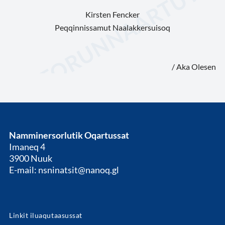
Kirsten Fencker
Peqqinnissamut Naalakkersuisoq
/ Aka Olesen
Namminersorlutik Oqartussat
Imaneq 4
3900 Nuuk
E-mail: nsninatsit@nanoq.gl
Linkit iluaqutaasussat