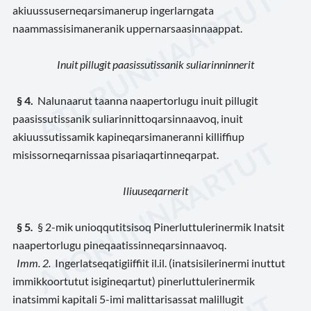
akiuussuserneqarsimanerup ingerlarngata
naammassisimaneranik uppernarsaasinnaappat.
Inuit pillugit paasissutissanik suliarinninnerit
§ 4.
Nalunaarut taanna naapertorlugu inuit pillugit
paasissutissanik suliarinnittoqarsinnaavoq, inuit
akiuussutissamik kapineqarsimaneranni killiffiup
misissorneqarnissaa pisariaqartinneqarpat.
Iliuuseqarnerit
§ 5
.
§ 2-mik unioqqutitsisoq Pinerluttulerinermik Inatsit
naapertorlugu pineqaatissinneqarsinnaavoq.
Imm. 2.
Ingerlatseqatigiiffiit il.il. (inatsisilerinermi inuttut
immikkoortutut isigineqartut) pinerluttulerinermik
inatsimmi kapitali 5-imi malittarisassat malillugit