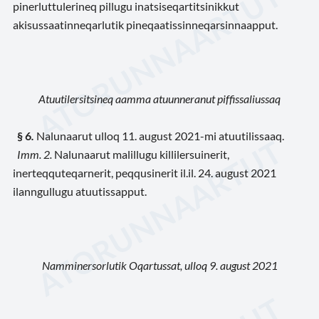
pinerluttulerineq pillugu inatsiseqartitsinikkut
akisussaatinneqarlutik pineqaatissinneqarsinnaapput.
Atuutilersitsineq aamma atuunneranut piffissaliussaq
§ 6
.
Nalunaarut ulloq 11. august 2021-mi atuutilissaaq.
Imm. 2.
Nalunaarut malillugu killilersuinerit,
inerteqquteqarnerit, peqqusinerit il.il. 24. august 2021
ilanngullugu atuutissapput.
Namminersorlutik Oqartussat, ulloq 9. august 2021