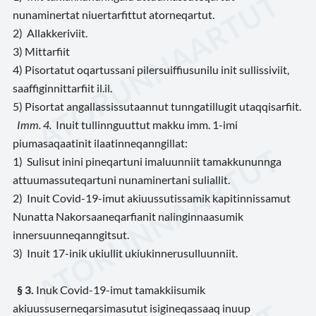
nunaminertat niuertarfittut atorneqartut.
2) Allakkeriviit.
3) Mittarfiit
4) Pisortatut oqartussani pilersuiffiusunilu init sullissiviit,
saaffiginnittarfiit il.il.
5) Pisortat angallassissutaannut tunngatillugit utaqqisarfiit.
Imm. 4.
Inuit tullinnguuttut makku imm. 1-imi
piumasaqaatinit ilaatinneqanngillat:
1) Sulisut inini pineqartuni imaluunniit tamakkununnga
attuumassuteqartuni nunaminertani suliallit.
2) Inuit Covid-19-imut akiuussutissamik kapitinnissamut
Nunatta Nakorsaaneqarfianit nalinginnaasumik
innersuunneqanngitsut.
3) Inuit 17-inik ukiullit ukiukinnerusulluunniit.
§ 3.
Inuk Covid-19-imut tamakkiisumik
akiuussuserneqarsimasutut isigineqassaaq inuup