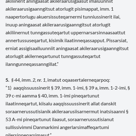
akiliinerit aningaasat akileraarusigaasut imaluunniit
akileraarusigaanngitsut atorlugit pisimappat, imm. 1
naapertorlugu akuersissuteqarnermi tunniussinerit ilai,
inuup aningaasat akileraarusigaanngitsut atorlugit
akiliinernut tunngassuteqartut uppernarsarsinnaasaattut
annertussuseqartut, kisimik ilaatinneqassapput. Pissarsiat,
erniat assigisaalluunniit aningaasat akileraarusigaanngitsut
atorlugit akilerneqartunut tunngassuteqartut
ilanngunneqassanngillat.”
5.
§ 44, imm. 2, nr. 1
, imatut oqaasertalerneqarpoq:
”1) aaqqissuussinerit § 39, imm. 1-imi, § 39 a, imm. 1-2-imi, §
39 c-mi aamma § 40, imm. 1-imi pineqartunut
ilaatinneqartut, kiisalu aaqqissuussinerit allat danskit
soraarnerussutisianik akileraarusiisarnermut inatsisaanni §
53 A-mi pineqartunut ilaasut, soraarnerussutisianut
sullissivimmi Danmarkimi angerlarsimaffeqartumi
pilersinneqarsimasut.”