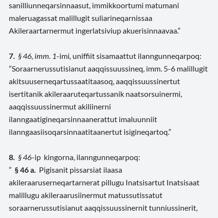
sanilliunneqarsinnaasut, immikkoortumi matumani
maleruagassat malillugit suliarineqarnissaa
Akileraartarnermut ingerlatsiviup akuerisinnaavaa.”
7.
§ 46, imm. 1
-imi
,
uniffiit sisamaattut ilanngunneqarpoq:
”Soraarnerussutisianut aaqqissuussineq, imm. 5-6 malillugit
akitsuuserneqartussaatitaasoq, aaqqissuussinertut
isertitanik akileraaruteqartussanik naatsorsuinermi,
aaqqissuussinermut akiliinerni
ilanngaatigineqarsinnaanerattut imaluunniit
ilanngaasiisoqarsinnaatitaanertut isigineqartoq.”
8.
§ 46
-ip
kingorna, ilanngunneqarpoq:
”
§ 46 a.
Pigisanit pissarsiat ilaasa
akileraaruserneqartarnerat pillugu Inatsisartut Inatsisaat
malillugu akileraarusiinermut matussutissatut
soraarnerussutisianut aaqqissuussinernit tunniussinerit,