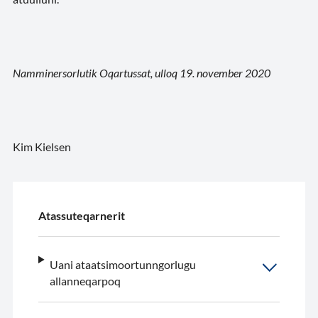
Namminersorlutik Oqartussat, ulloq 19. november 2020
Kim Kielsen
Atassuteqarnerit
Uani ataatsimoortunngorlugu
allanneqarpoq