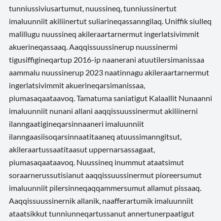
tunniussiviusartumut, nuussineq, tunniussinertut
imaluunniit akiliinertut suliarineqassanngilaq. Uniffik siulleq
malillugu nuussineq akileraartarnermut ingerlatsivimmit
akuerineqassaaq. Aaqqissuussinerup nuussinermi
tigusiffigineqartup 2016-ip naanerani atuutilersimanissaa
aammalu nuussinerup 2023 naatinnagu akileraartarnermut
ingerlatsivimmit akuerineqarsimanissaa,
piumasaqaataavoq. Tamatuma saniatigut Kalaallit Nunaanni
imaluunniit nunani allani aaqqissuussinermut akiliinerni
ilanngaatigineqarsinnaaneri imaluunniit
ilanngaasiisoqarsinnaatitaaneq atuussimanngitsut,
akileraartussaatitaasut uppernarsassagaat,
piumasaqaataavoq. Nuussineq inummut ataatsimut
soraarnerussutisianut aaqqissuussinermut pioreersumut
imaluunniit pilersinneqaqqammersumut allamut pissaaq.
Aaqqissuussinernik allanik, naafferartumik imaluunniit
ataatsikkut tunniunneqartussanut annertunerpaatigut