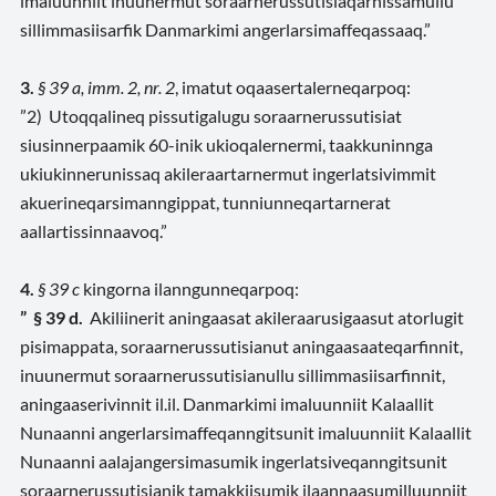
imaluunniit inuunermut soraarnerussutisiaqarnissamullu
sillimmasiisarfik Danmarkimi angerlarsimaffeqassaaq.”
3.
§ 39 a, imm. 2, nr. 2
, imatut oqaasertalerneqarpoq:
”2) Utoqqalineq pissutigalugu soraarnerussutisiat
siusinnerpaamik 60-inik ukioqalernermi, taakkuninnga
ukiukinnerunissaq akileraartarnermut ingerlatsivimmit
akuerineqarsimanngippat, tunniunneqartarnerat
aallartissinnaavoq.”
4.
§ 39 c
kingorna ilanngunneqarpoq:
” § 39 d.
Akiliinerit aningaasat akileraarusigaasut atorlugit
pisimappata, soraarnerussutisianut aningaasaateqarfinnit,
inuunermut soraarnerussutisianullu sillimmasiisarfinnit,
aningaaserivinnit il.il. Danmarkimi imaluunniit Kalaallit
Nunaanni angerlarsimaffeqanngitsunit imaluunniit Kalaallit
Nunaanni aalajangersimasumik ingerlatsiveqanngitsunit
soraarnerussutisianik tamakkiisumik ilaannaasumilluunniit