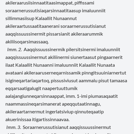
akileraarusiisinnaatitaasimappat, piffissami
soraarnerussutisiaqarsinnaatitaasup imaluunniit
sillimmasiisup Kalaallit Nunaannut
akileraartussaatitaanerani soraarnerussutisianut
aaqqissuussinermit pissarsianit akileraarummik
akiliisoqarsimassaaq.
Imm. 2.
Aaqqissuussinermik pilersitsinermi imaluunniit
aaqqissuussinermut akiliinermi siunertaasut pingaarnerit
ilaat Kalaallit Nunaanni imaluunniit Kalaallit Nunaata
avataani akileraaruserneqarnissamik pinngitsuuiniarnertut
isigineqartariaqartoq, pissusiviusut aammalu pisut tamaasa
eqqarsaatigalugit naapertuuttumik
aalajangiunneqarsinnaappat, imm. 1-imi piumasaqaatit
naammassineqarsimanerat apeqqutaatinnagu,
akileraartarnermut ingerlatsiviup qinnuteqaatip
akuerinissaa itigartissinnaavaa.
Imm. 3
. Soraarnerussutisianut aaqqissuussinermut