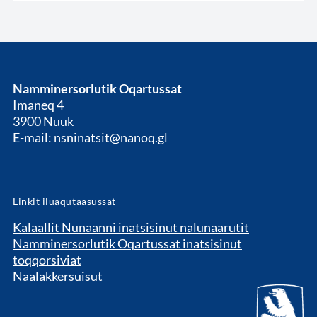
Namminersorlutik Oqartussat
Imaneq 4
3900 Nuuk
E-mail: nsninatsit@nanoq.gl
Linkit iluaqutaasussat
Kalaallit Nunaanni inatsisinut nalunaarutit
Namminersorlutik Oqartussat inatsisinut
toqqorsiviat
Naalakkersuisut