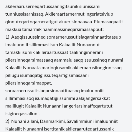
akileraaruserneqartussaanngitsunik siunissami
tunniussisarnissaq, Akileraartarnermut ingerlatsiviup
qinnuteqartoqarneratigut akuerisinnaavaa. Piumasaqaatit
makkua tamarmik naammassineqarsimassapput:
1) Aaqqissuussineq soraarnerussutisiaqarsinnaatitaasup
imaluunniit sillimmasiisup Kalaallit Nunaannut
tamakkiisumik akileraartussaatitaalinnginnerani
pilersinneqarsimassaaq aammalu aaqqissuussineq nunami
Kalaallit Nunaata marloqiusamik akileraarusiinnginnissaq
pillugu isumaqatigiissuteqarfigisimasaani
pilersinneqarsimappat,
soraarnerussutisiaqarsinnaatitaasoq imaluunniit
sillimmasiisoq isumaqatigiissummi aalajangersakkat
malillugit Kalaallit Nunaanni angerlarsimaffeqartutut
isigineqassalluni.
2) Nunani allani, Danmarkimi, Savalimmiuni imaluunniit
Kalaallit Nunaanni isertitanik akileraaruteqartussanik