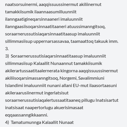
naatsorsuinermi, aaqqissuussinermut akiliinernut
tamakkiisumik ilaannaasumilluunniit
ilanngaatigineqarsinnaaneri imaluunniit
ilanngaasiisoqarsinnaatitaaneri atuussimanngitsoq,
soraarnerussutisiaqarsinnaatitaasup imaluunniit
sillimmasiisup uppernarsassavaa, taamaattoq takuuk imm.
3.
3) Soraarnerussutisiaqarsinnaatitaasup imaluunniit
sillimmasiisup Kalaallit Nunaannut tamakkiisumik
akilerartussaatitaalernerata kingorna aaqqissuussinermut
akiliisoqarsimassanngitsoq, Norgemi, Savalimmiuni
Islandimi imaluunniit nunani allani EU-mut ilaasortaasuni
akileraarusiinermut ingerlatsisut
soraarnerussutisiaqalertussaatitaaneq pillugu Inatsisartut
inatsisaat naapertorlugu akuerisimasaat
eqqaassanngikkaanni.
4) Tamatumunnga Kalaallit Nunaat