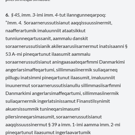
6.
§ 45, imm. 3
-imi
imm. 4
-tut ilanngunneqarpoq:
”
Imm. 4.
Soraarnerussutisianut aaqqissuussinermit,
naafferartumik imaluunniit ataatsikkut
tunniunneqartussanit, aammalu danskit
soraarnerussutisianik akileraarusiisarnermut inatsisaanni §
53 A-mi pineqartunut ilaasumit aammalu
soraarnerussutisianut aningaasaateqarfimmi Danmarkimi
angerlarsimaffeqartumi, sillimmasiinermik suliaqarneq
pillugu inatsimmi pineqartunut ilaasumit, imaluunniit
inuunermut soraarnerussutisianullu sillimmasiisarfimmi
Danmarkimi angerlarsimaffeqartumi, sillimmasiinermik
suliaqarnermik ingerlatsinissamut Finanstilsynimit
akuersissummik tunineqarsimasumi
pilersinneqarsimasumit, soraarnerussutisianut
aaqqissuussinermut § 39 a imm. 1-imi aamma imm. 2-mi
pineqartunut ilaasumut ingerlaavartumik