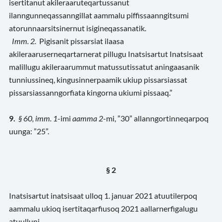
isertitanut akileraaruteqartussanut
ilanngunneqassanngillat aammalu piffissaanngitsumi
atorunnaarsitsinernut isigineqassanatik.
Imm. 2.
Pigisanit pissarsiat ilaasa
akileraaruserneqartarnerat pillugu Inatsisartut Inatsisaat
malillugu akileraarummut matussutissatut aningaasanik
tunniussineq, kingusinnerpaamik ukiup pissarsiassat
pissarsiassanngorfiata kingorna ukiumi pissaaq.”
9.
§ 60, imm. 1
-imi
aamma 2
-mi, ”30” allanngortinneqarpoq
uunga: ”25”.
§ 2
Inatsisartut inatsisaat ulloq 1. januar 2021 atuutilerpoq
aammalu ukioq isertitaqarfiusoq 2021 aallarnerfigalugu
atuulluni.