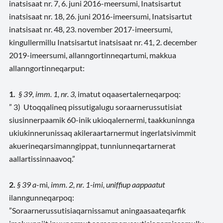
inatsisaat nr. 7, 6. juni 2016-meersumi, Inatsisartut
inatsisaat nr. 18, 26. juni 2016-imeersumi, Inatsisartut
inatsisaat nr. 48, 23. november 2017-imeersumi,
kingullermillu Inatsisartut inatsisaat nr. 41, 2. december
2019-imeersumi, allanngortinneqartumi, makkua
allanngortinneqarput:
1.
§ 39, imm. 1, nr. 3,
imatut oqaasertalerneqarpoq:
” 3) Utoqqalineq pissutigalugu soraarnerussutisiat
siusinnerpaamik 60-inik ukioqalernermi, taakkuninnga
ukiukinnerunissaq akileraartarnermut ingerlatsivimmit
akuerineqarsimanngippat, tunniunneqartarnerat
aallartissinnaavoq.”
2.
§ 39 a
-mi
, imm. 2, nr. 1-imi,
uniffiup aappaatut
ilanngunneqarpoq:
”Soraarnerussutisiaqarnissamut aningaasaateqarfik