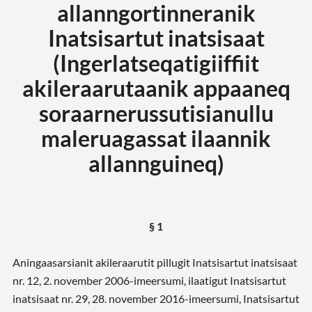
allanngortinneranik
Inatsisartut inatsisaat
(Ingerlatseqatigiiffiit
akileraarutaanik appaaneq
soraarnerussutisianullu
maleruagassat ilaannik
allannguineq)
§ 1
Aningaasarsianit akileraarutit pillugit Inatsisartut inatsisaat
nr. 12, 2. november 2006-imeersumi, ilaatigut Inatsisartut
inatsisaat nr. 29, 28. november 2016-imeersumi, Inatsisartut