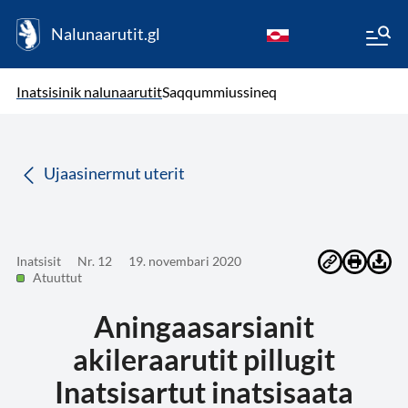
Nalunaarutit.gl
kl-GL
( Toqqagaq )
Oqaatsit toqqakkit
Inatsisinik nalunaarutit
Saqqummiussineq
da
Ujaasinermut uterit
Inatsisit
Nr. 12
19. novembari 2020
Atuuttut
Aningaasarsianit
akileraarutit pillugit
Inatsisartut inatsisaata