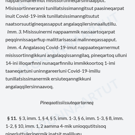
napparsimanermut misissortinneqarsinnaapput.
Misissortinneranni tunillatsissimanngitsut paasineqarpat
inuit Covid-19-imik tunillatsissimanngitsutut
naatsorsuutigineqassapput angalaqqilersinnaallutillu.
Imm. 3.
Misissuinermi nappaammik nassaartoqarpat
peqqinnissaqarfiup malittarisassai malinneqassapput.
Imm. 4
.
Angalasoq Covid-19-imut nappaateqarnermut
misissortinngikkuni angalaqqissanngilaq, pineqartoq ulluni
14-ini illoqarfinni nunaqarfinnilu immikkoortoq 1-imi
taaneqartuni uninngareerluni Covid-19-imillu
tunillatsissimanermik ersiuteqanngikkuni
angalaqqilersinnaavoq.
Pineqaatissiissuteqartarneq
§ 11
.
§ 3, imm. 1, § 4, § 5, imm. 1-3, § 6, imm. 1-3, § 8, imm.
1-2, § 10, imm. 1, 2 aamma 4-mik unioqqutitsisoq
pinerluttulerinermik inatsit malillugu