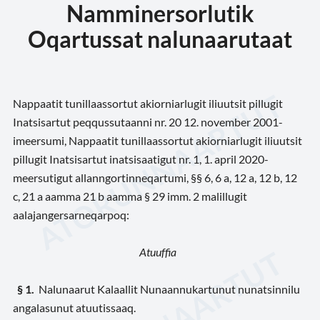
Namminersorlutik
Oqartussat nalunaarutaat
Nappaatit tunillaassortut akiorniarlugit iliuutsit pillugit
Inatsisartut peqqussutaanni nr. 20 12. november 2001-
imeersumi, Nappaatit tunillaassortut akiorniarlugit iliuutsit
pillugit Inatsisartut inatsisaatigut nr. 1, 1. april 2020-
meersutigut allanngortinneqartumi, §§ 6, 6 a, 12 a, 12 b, 12
c, 21 a aamma 21 b aamma § 29 imm. 2 malillugit
aalajangersarneqarpoq:
Atuuffia
§ 1
.
Nalunaarut Kalaallit Nunaannukartunut nunatsinnilu
angalasunut atuutissaaq.