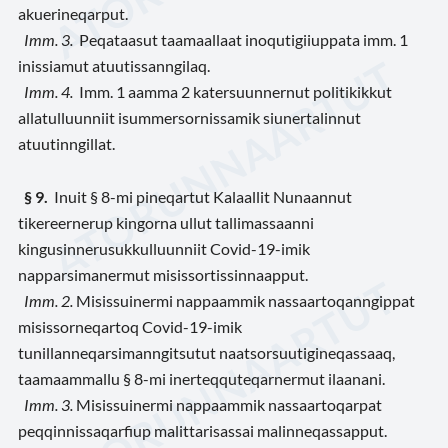
akuerineqarput.
Imm. 3.
Peqataasut taamaallaat inoqutigiiuppata imm. 1
inissiamut atuutissanngilaq.
Imm. 4
.
Imm. 1 aamma 2 katersuunnernut politikikkut
allatulluunniit isummersornissamik siunertalinnut
atuutinngillat.
§ 9
.
Inuit § 8-mi pineqartut Kalaallit Nunaannut
tikereernerup kingorna ullut tallimassaanni
kingusinnerusukkulluunniit Covid-19-imik
napparsimanermut misissortissinnaapput.
Imm. 2.
Misissuinermi nappaammik nassaartoqanngippat
misissorneqartoq Covid-19-imik
tunillanneqarsimanngitsutut naatsorsuutigineqassaaq,
taamaammallu § 8-mi inerteqquteqarnermut ilaanani.
Imm. 3.
Misissuinermi nappaammik nassaartoqarpat
peqqinnissaqarfiup malittarisassai malinneqassapput.