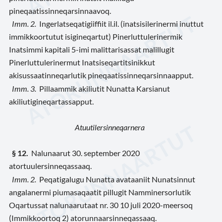
pineqaatissinneqarsinnaavoq.
Imm. 2.
Ingerlatseqatigiiffiit il.il. (inatsisilerinermi inuttut
immikkoortutut isigineqartut) Pinerluttulerinermik
Inatsimmi kapitali 5-imi malittarisassat malillugit
Pinerluttulerinermut Inatsiseqartitsinikkut
akisussaatinneqarlutik pineqaatissinneqarsinnaapput.
Imm. 3
.
Pillaammik akiliutit Nunatta Karsianut
akiliutigineqartassapput.
Atuutilersinneqarnera
§ 12
.
Nalunaarut 30. september 2020
atortuulersinneqassaaq.
Imm. 2
.
Peqatigalugu Nunatta avataaniit Nunatsinnut
angalanermi piumasaqaatit pillugit Namminersorlutik
Oqartussat nalunaarutaat nr. 30 10 juli 2020-meersoq
(Immikkoortoq 2) atorunnaarsinneqassaaq.