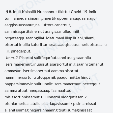
§ 8
.
Inuit Kalaallit Nunaannut tikittut Covid-19-imik
tunillanneqarsimannginnertik uppernarsaqqaarnagu
aaqqissuussanut, nalliuttorsiornernut,
sammisaqartitsinernut assigisaanulluunniit
peqataaqqusaanngillat. Matumani illup iluani, silami,
pisortat inuillu katerittarnerat, aaqqissuussinerit pisussallu
il.il. pineqarput.
Imm. 2.
Pisortat suliffeqarfiutaanni assigisaannilu
isersimanermut, inuussutissarsiortut inigisaanni tamanut
ammasuni isersimanermut aamma pisortat
namminersortullu utoqqarnik paaqqinnittarfiinut
napparsimmavinnulluunniit isersimanermut inerteqqut
aamma atuutinneqassaaq. Taamaattoq
misissortinnissamut, ulluinnarni nioqqutissanik
pisiniarnerit allatullu pisariaqavissumik pisiniarnissat
allanit isumagineqarsinnaanngitsut isumaginissaat