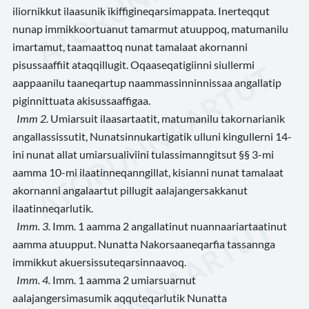
iliornikkut ilaasunik ikiffigineqarsimappata. Inerteqqut
nunap immikkoortuanut tamarmut atuuppoq, matumanilu
imartamut, taamaattoq nunat tamalaat akornanni
pisussaaffiit ataqqillugit. Oqaaseqatigiinni siullermi
aappaanilu taaneqartup naammassinninnissaa angallatip
piginnittuata akisussaaffigaa.
Imm 2.
Umiarsuit ilaasartaatit, matumanilu takornarianik
angallassissutit, Nunatsinnukartigatik ulluni kingullerni 14-
ini nunat allat umiarsualiviini tulassimanngitsut
§§ 3-mi
aamma 10-mi ilaatinneqanngillat, kisianni nunat tamalaat
akornanni angalaartut pillugit aalajangersakkanut
ilaatinneqarlutik.
Imm. 3
.
Imm. 1 aamma 2 angallatinut nuannaariartaatinut
aamma atuupput. Nunatta Nakorsaaneqarfia tassannga
immikkut akuersissuteqarsinnaavoq.
Imm. 4.
Imm. 1 aamma 2 umiarsuarnut
aalajangersimasumik aqquteqarlutik Nunatta