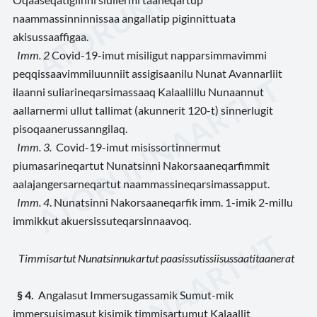
naammassinninnissaa angallatip piginnittuata
akisussaaffigaa.
Imm. 2
Covid-19-imut misiligut napparsimmavimmi
peqqissaavimmiluunniit assigisaanilu Nunat Avannarliit
ilaanni suliarineqarsimassaaq Kalaallillu Nunaa
n
nut
aallarnermi ullut tallimat (akunnerit 120-t) sinnerlugit
pisoqaanerussanngilaq.
Imm. 3.
Covid-19-imut misissortinnermut
piumasarineqartut Nunatsinni Nakorsaaneqarfimmit
aalajangersarneqartut naammassineqarsimassapput.
Imm. 4
. Nunatsinni Nakorsaaneqarfik imm. 1-imik 2-millu
immikkut akuersissuteqarsinnaavoq.
Timmisartut Nunatsinnukartut paasissutissiisussaatitaanerat
§ 4.
Angalasut Immersugassamik Sumut-mik
immersuisimasut kisimik timmisartumut Kalaallit