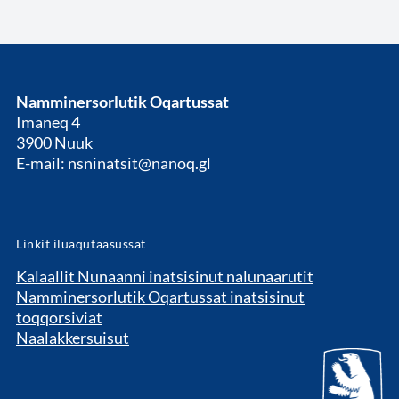
Namminersorlutik Oqartussat
Imaneq 4
3900 Nuuk
E-mail: nsninatsit@nanoq.gl
Linkit iluaqutaasussat
Kalaallit Nunaanni inatsisinut nalunaarutit
Namminersorlutik Oqartussat inatsisinut
toqqorsiviat
Naalakkersuisut