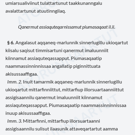
umiarsualiviinut tulattartunut taakkunanngalu
avalattartunut atuutinngilaq.
Qanermut assiaquteqarnissamut piumasaqaat il.il.
§ 6
.
Angalasut aqqaneq-marlunnik sinnerlugillu ukioqartut
kiisalu saqisut timmisartuni qanermut imaluunniit
kiinnamut assiaquteqassapput. Piumasaqaatip
naammassinninnissaa angallatip piginnittuata
akisussaaffigaa.
Imm. 2
.
Inuit tamarmik aqqaneq-marlunnik sinnerlugillu
ukioqartut mittarfinniittut, mittarfiup illorsuartaanniittut
assigisaannilu
qanermut imaluunniit kiinnamut
assiaquteqassapput. Piumasaqaatip naammassinninnissaa
inuup akisussaaffigaa.
Imm. 3
.
Mittarfinni, mittarfiup illorsuartaanni
assigisaannilu sulisut ilaasunik attaveqartartut aamma