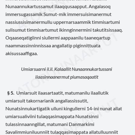
Nunaannukartussamut ilaaqqusaapput. Angalasoq
immersugassamik Sumut-mik immersuisimanermut
nassiussisimanermullu uppernarsaammik timmisartumi
sulisumut timmisartumut ikinnginnermini takutitsissaaq.
Oqaaseqatigiinni siullermi aappaanilu taaneqartup
naammassinninnissaa angallatip piginnittuata
akisussaaffigaa.
Umiarsuarni il.il. Kalaallit Nunaannukartussani
ilaasinnaanermut piumasaqaatit
§ 5
.
Umiarsuit ilaasartaatit, matumanilu ilaallutik
umiarsuit takornarianik angallassissutit,
Nunatsinnukartigatik ulluni kingullerni 14-ini nunat allat
umiarsualiviini tulaqqasimappata Nunatsinni
tulassinnaanngillat, matumani Danmarkimi
Savalimmiuniluunniit
tulaqqasimappata allatulluunniit