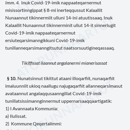
Imm. 4
.
Inuk Covid-19-imik nappaateqarnermut
misissortinngippat § 8-mi inerteqqussut Kalaallit
Nunaannut tikinnermiit ulluni 14-ini atuutissaaq. Inuk
Kalaallit Nunaannut tikinnerminit ullut 14-it sinnerlugit
Covid-19-imik nappaateqarnermut
ersiuteqarsimanngikkuni Covid-19-imik
tunillanneqarsimanngitsutut naatsorsuutigineqassaaq.
Tikiffissat ilaannut angalanermi mianerisassat
§ 10
.
Nunatsinnut tikittut ataani illoqarfiit, nunaqarfiit
imaluunniit ukioq naallugu najugaqarfiit allanneqarsimasut
avataannut angalaqqusaanngillat Covid-19-imik
tunillatsissimannginnermut uppernarsaaqqaartigatik:
1)
I Avannaata Kommunia:
a)
Ilulissat.
2)
Kommune Qeqertalimmi: