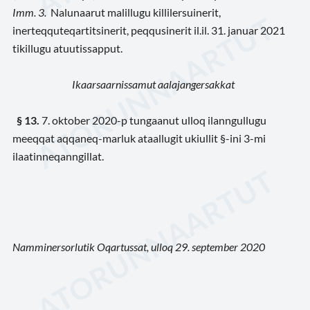
Imm. 3
.
Nalunaarut malillugu killilersuinerit,
inerteqquteqartitsinerit, peqqusinerit il.il. 31. januar 202
1
tikillugu atuutissapput.
Ikaarsaarnissamut aalajangersakkat
§ 13
.
7. oktober 2020-p tungaanut ulloq ilanngullugu
meeqqat aqqaneq-marluk ataallugit ukiullit §-ini 3-mi
ilaatinneqanngillat.
Namminersorlutik Oqartussat, ulloq
29. september
2020