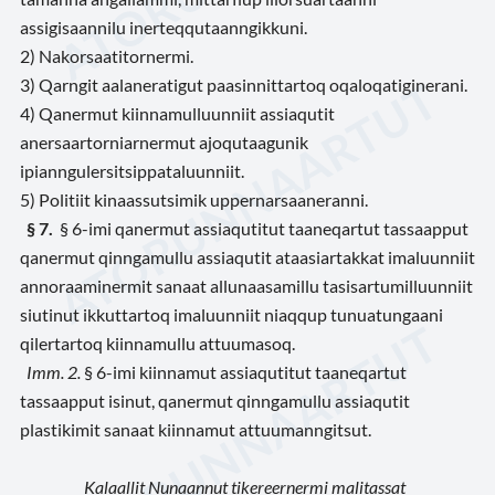
assigisaannilu inerteqqutaanngikkuni.
2)
Nakorsaatitornermi.
3)
Qarngit aalaneratigut paasinnittartoq oqaloqatiginerani.
4)
Qanermut kiinnamulluunniit assiaqutit
anersaartorniarnermut ajoqutaagunik
ipianngulersitsippataluunniit.
5)
Politiit kinaassutsimik uppernarsaaneranni.
§ 7
.
§ 6-imi qanermut assiaqutitut taaneqartut tassaapput
qanermut qinngamullu assiaqutit ataasiartakkat imaluunniit
annoraaminermit sanaat allunaasamillu tasisartumilluunniit
siutinut ikkuttartoq imaluunniit niaqqup tunuatungaani
qilertartoq kiinnamullu attuumasoq.
Imm. 2
.
§ 6-imi kiinnamut assiaqutitut taaneqartut
tassaapput isinut, qanermut qinngamullu assiaqutit
plastikimit sanaat kiinnamut attuumanngitsut.
Kalaallit Nunaannut tikereernermi malitassat