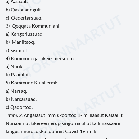
a)
Aasiaat.
b)
Qasigiannguit.
c)
Q
eqertarsuaq.
3)
Qeqqata Kommuniani:
a)
Kangerlussuaq.
b)
Maniitsoq.
c)
Sisimiut.
4)
Kommuneqarfik Sermersuumi:
a)
Nuuk.
b)
Paamiut.
5)
Kommune Kujallermi:
a)
Narsaq.
b)
Narsarsuaq.
c)
Qaqortoq.
Imm. 2
.
Angalasut immikkoortoq 1-imi ilaasut Kalaallit
Nunaannut tikereernerup kingorna ullut tallimassaani
kingusinnerusukkulluunniit Covid-19-imik