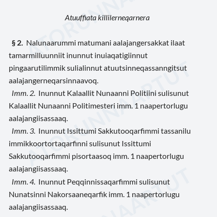
Atuuffiata killilerneqarnera
§ 2.
Nalunaarummi matumani aalajangersakkat ilaat
tamarmilluunniit inunnut inuiaqatigiinnut
pingaarutilimmik sulialinnut atuutsinneqassanngitsut
aalajangerneqarsinnaavoq.
Imm. 2.
Inunnut Kalaallit Nunaanni Politiini sulisunut
Kalaallit Nunaanni Politimesteri imm. 1 naapertorlugu
aalajangiisassaaq.
Imm. 3.
Inunnut Issittumi Sakkutooqarfimmi tassanilu
immikkoortortaqarfinni sulisunut Issittumi
Sakkutooqarfimmi pisortaasoq imm. 1 naapertorlugu
aalajangiisassaaq.
Imm. 4.
Inunnut Peqqinnissaqarfimmi sulisunut
Nunatsinni Nakorsaaneqarfik imm. 1 naapertorlugu
aalajangiisassaaq.