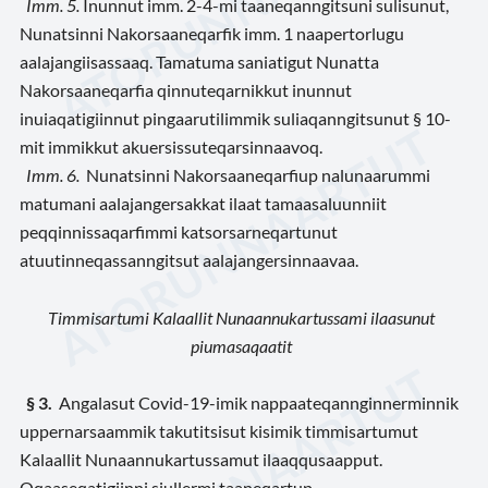
Imm. 5.
Inunnut imm. 2-4-mi taaneqanngitsuni sulisunut,
Nunatsinni Nakorsaaneqarfik imm. 1 naapertorlugu
aalajangiisassaaq. Tamatuma saniatigut Nunatta
Nakorsaaneqarfia qinnuteqarnikkut inunnut
inuiaqatigiinnut pingaarutilimmik suliaqanngitsunut § 10-
mit immikkut akuersissuteqarsinnaavoq.
Imm. 6.
Nunatsinni Nakorsaaneqarfiup nalunaarummi
matumani aalajangersakkat ilaat tamaasaluunniit
peqqinnissaqarfimmi katsorsarneqartunut
atuutinneqassanngitsut aalajangersinnaavaa.
Timmisartumi Kalaallit Nunaannukartussami ilaasunut
piumasaqaatit
§ 3.
Angalasut Covid-19-imik nappaateqannginnerminnik
uppernarsaammik takutitsisut kisimik timmisartumut
Kalaallit Nunaannukartussamut ilaaqqusaapput.
Oqaaseqatigiinni siullermi taaneqartup