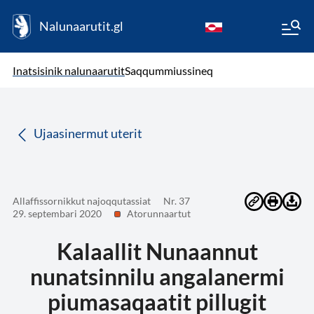
Nalunaarutit.gl
kl-GL
( Toqqagaq )
Oqaatsit toqqakkit
Inatsisinik nalunaarutit
Saqqummiussineq
da
Ujaasinermut uterit
Allaffissornikkut najoqqutassiat
Nr. 37
29. septembari 2020
Atorunnaartut
Kalaallit Nunaannut
nunatsinnilu angalanermi
piumasaqaatit pillugit