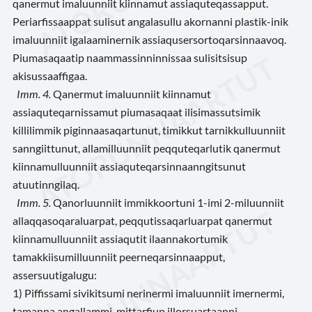
qanermut imaluunniit kiinnamut assiaquteqassapput.
Periarfissaappat sulisut angalasullu akornanni plastik-inik
imaluunniit igalaaminernik assiaqusersortoqarsinnaavoq.
Piumasaqaatip naammassinninnissaa sulisitsisup
akisussaaffigaa.
Imm. 4
.
Qanermut imaluunniit kiinnamut
assiaquteqarnissamut piumasaqaat ilisimassutsimik
killilimmik piginnaasaqartunut, timikkut tarnikkulluunniit
sanngiittunut, allamilluunniit peqquteqarlutik qanermut
kiinnamulluunniit assiaquteqarsinnaanngitsunut
atuutinngilaq.
Imm. 5
.
Qanorluunniit immikkoortuni 1-imi 2-miluunniit
allaqqasoqaraluarpat, peqqutissaqarluarpat qanermut
kiinnamulluunniit assiaqutit ilaannakortumik
tamakkiisumilluunniit peerneqarsinnaapput,
assersuutigalugu:
1)
Piffissami sivikitsumi nerinermi imaluunniit imernermi,
tamanna angallammi, mittarfiup illorsuartaanni