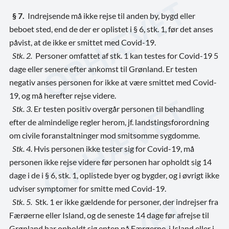
§ 7.
Indrejsende må ikke rejse til anden by, bygd eller
beboet sted, end de der er oplistet i § 6, stk. 1, før det anses
påvist, at de ikke er smittet med Covid-19.
Stk. 2.
Personer omfattet af stk. 1 kan testes for Covid-19 5
dage eller senere efter ankomst til Grønland. Er testen
negativ anses personen for ikke at være smittet med Covid-
19, og må herefter rejse videre.
Stk. 3.
Er testen positiv overgår personen til behandling
efter de almindelige regler herom,
jf. landstingsforordning
om civile foranstaltninger mod smitsomme sygdomme.
Stk. 4.
Hvis personen ikke tester sig for Covid-19, må
personen ikke rejse videre før personen har opholdt sig 14
dage i de i § 6, stk. 1, oplistede byer og bygder, og i øvrigt ikke
udviser symptomer for smitte med Covid-19.
Stk. 5.
Stk. 1 er ikke gældende for personer, der indrejser fra
Færøerne eller Island, og de seneste 14 dage før afrejse til
Grønland har opholdt sig enten på Færøerne, i Island eller i