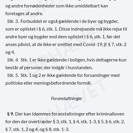
og andre fornødenheder som ikke umiddelbart kan
foretages af andre.
Stk. 3.
Forbuddet er også gældende i de byer og bygder,
som er oplistet i § 6, stk. 1. Disse indrejsende må ikke rejse til
andre byer og bygder end dem oplistet i § 6, stk. 1, før det
anses påvist, at de ikke er smittet med Covid-19, jf. § 7, stk. 2
og 4.
Stk. 4.
Stk. 1 er ikke gældende i boligen, hvis deltagerne kun
består af personer, der indgår i husstanden.
Stk. 5.
Stk. 1 og 2 er ikke gældende for forsamlinger med
politiske eller meningsbefordrende formål.
Foranstaltninger
§ 9.
Der kan idømmes foranstaltninger efter kriminalloven
for den der overtræder § 3, stk. 1, § 4, stk. 1-3, § 5, § 6, stk. 2,
§ 7, stk. 1, 2 og 4, og § 8, stk. 1-3.