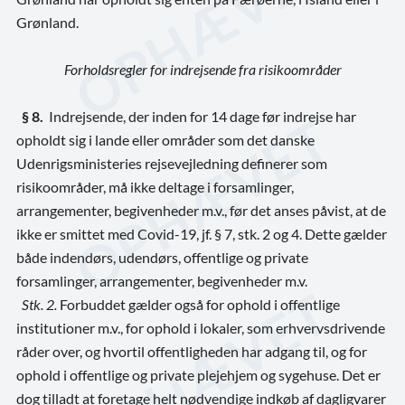
Grønland.
Forholdsregler for indrejsende fra risikoområder
§ 8.
Indrejsende, der inden for 14 dage før indrejse har
opholdt sig i lande eller områder som det danske
Udenrigsministeries rejsevejledning definerer som
risikoområder, må ikke deltage i forsamlinger,
arrangementer, begivenheder m.v., før det anses påvist, at de
ikke er smittet med Covid-19, jf. § 7, stk. 2 og 4. Dette gælder
både indendørs, udendørs, offentlige og private
forsamlinger, arrangementer, begivenheder m.v.
Stk. 2.
Forbuddet gælder også for ophold i offentlige
institutioner m.v., for ophold i lokaler, som erhvervsdrivende
råder over, og hvortil offentligheden har adgang til, og for
ophold i offentlige og private plejehjem og sygehuse. Det er
dog tilladt at foretage helt nødvendige indkøb af dagligvarer