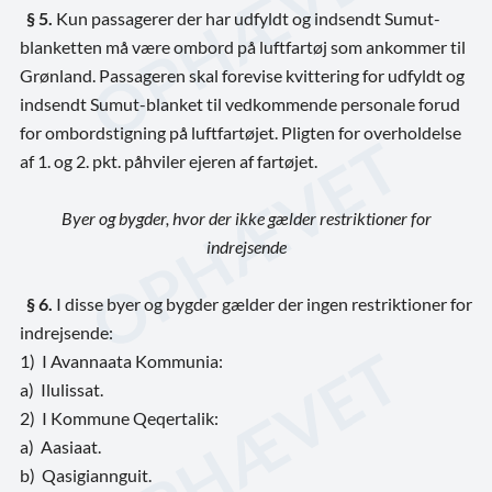
§ 5.
Kun passagerer der har udfyldt og indsendt Sumut-
blanketten må være ombord på luftfartøj som ankommer til
Grønland. Passageren skal forevise kvittering for udfyldt og
indsendt Sumut-blanket til vedkommende personale forud
for ombordstigning på luftfartøjet. Pligten for overholdelse
af 1. og 2. pkt. påhviler ejeren af fartøjet.
Byer og bygder, hvor der ikke gælder restriktioner for
indrejsende
§ 6.
I disse byer og bygder gælder der ingen restriktioner for
indrejsende:
1)
I Avannaata Kommunia:
a)
Ilulissat.
2)
I Kommune Qeqertalik:
a) Aasiaat.
b) Qasigiannguit.