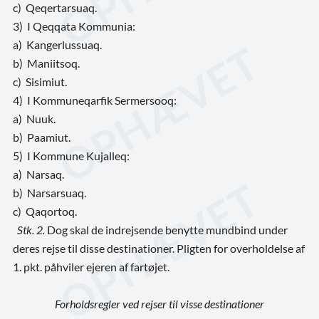
c) Qeqertarsuaq.
3)
I Qeqqata Kommunia:
a)
Kangerlussuaq.
b)
Maniitsoq.
c)
Sisimiut.
4)
I Kommuneqarfik Sermersooq:
a)
Nuuk.
b)
Paamiut.
5)
I Kommune Kujalleq:
a) Narsaq.
b) Narsarsuaq.
c) Qaqortoq.
Stk. 2.
Dog skal de indrejsende benytte mundbind under
deres rejse til disse destinationer. Pligten for overholdelse af
1. pkt. påhviler ejeren af fartøjet.
Forholdsregler ved rejser til visse destinationer