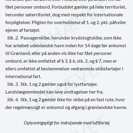
fået personer ombord. Forbuddet gælder på hele territoriet,
herunder søterritoriet, dog med respekt for internationale
forpligtelser. Pligten for overholdelse af 1. og 2. pkt. påhviler
ejeren af fartøjet.
Stk. 2.
Passagerskibe, herunder krydstogtskibe, som ikke
har anløbet udenlandsk havn inden for 14 dage før ankomst
til Grønland, eller på anden vis ikke har fået personer
ombord, er ikke omfattet af § 3, § 6, stk. 2, og § 7, men er
ellers omfattet af bestemmelser vedrørende skibsfartøjer i
international fart.
Stk. 3.
Stk. 1 og 2 gælder også for lystfartøjer.
Landslægeembedet kan lave undtagelser her fra.
Stk. 4.
Stk. 1 og 2 gælder ikke for skibe på en fast rute, hvor
der regelmæssigt er ankomst og afgang i grønlandske havne.
Oplysningspligt for indrejsende med luftfartøj