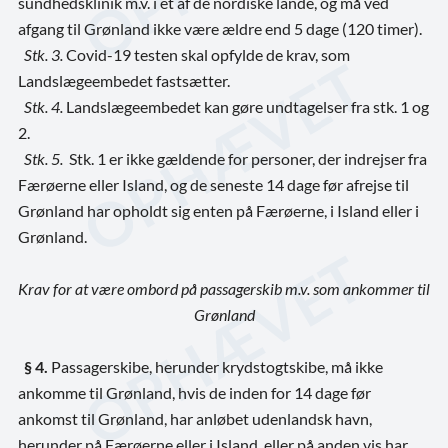
sundhedsklinik m.v. i et af de nordiske lande, og må ved
afgang til Grønland ikke være ældre end 5 dage (120 timer).
Stk. 3.
Covid-19 testen skal opfylde de krav, som
Landslægeembedet fastsætter.
Stk. 4.
Landslægeembedet kan gøre undtagelser fra stk. 1 og
2.
Stk. 5.
Stk. 1 er ikke gældende for personer, der indrejser fra
Færøerne eller Island, og de seneste 14 dage før afrejse til
Grønland har opholdt sig enten på Færøerne, i Island eller i
Grønland.
Krav for at være ombord på passagerskib m.v. som ankommer til
Grønland
§ 4.
Passagerskibe, herunder krydstogtskibe, må ikke
ankomme til Grønland, hvis de inden for 14 dage før
ankomst til Grønland, har anløbet udenlandsk havn,
herunder på Færøerne eller i Island, eller på anden vis har