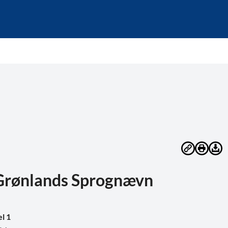
 Grønlands Sprognævn
el 1