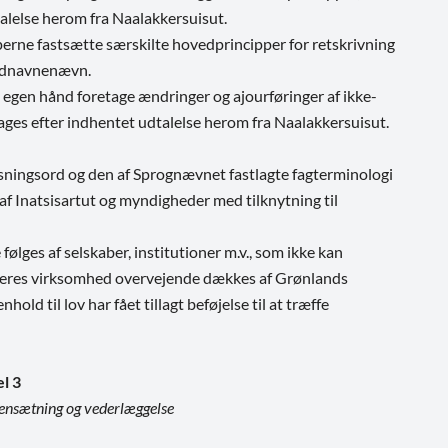
talelse herom fra Naalakkersuisut.
rne fastsætte særskilte hovedprincipper for retskrivning
tednavnenævn.
gen hånd foretage ændringer og ajourføringer af ikke-
tages efter indhentet udtalelse herom fra Naalakkersuisut.
øsningsord og den af Sprognævnet fastlagte fagterminologi
, af Inatsisartut og myndigheder med tilknytning til
ølges af selskaber, institutioner m.v., som ikke kan
ed deres virksomhed overvejende dækkes af Grønlands
hold til lov har fået tillagt beføjelse til at træffe
el 3
nsætning og vederlæggelse