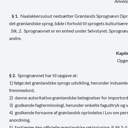
Anvend
§ 1.
Naalakkersuisut nedsætter Grønlands Sprognævn (Spro
det grønlandske sprog, både i forhold til sprogets kulturb
Stk. 2.
Sprognævnet er en enhed under Selvstyret. Sprognævne
andre.
Kapit
Opga
§ 2.
Sprognævnet har til opgave at:
1) følge det grønlandske sprogs udvikling, herunder indsamle
fremmedord,
2) danne autoritative grønlandske betegnelser for importord
3) godkende fagterminologi, herunder enkelte fagudtryk og ven
4) godkende fornavne af grønlandsk oprindelse i Lov om pers
anordning,
5) fastlægge den officielle grønlandske retskrivning, jf. §§ 3