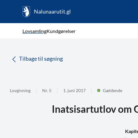
Nalunaarutit.gl
kl-GL
Vælg sprog
Lovsamling
Kundgørelser
da
( Valgt )
Tilbage til søgning
Lovgivning
Nr. 5
1. juni 2017
Gældende
Inatsisartutlov om
Kapit