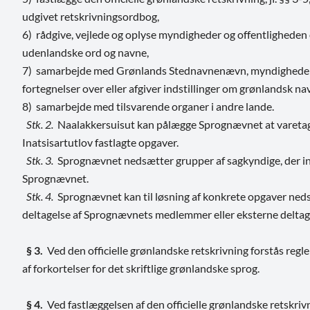
udgivet retskrivningsordbog,
6) rådgive, vejlede og oplyse myndigheder og offentlighede
udenlandske ord og navne,
7) samarbejde med Grønlands Stednavnenævn, myndigheder, i
fortegnelser over eller afgiver indstillinger om grønlandsk na
8) samarbejde med tilsvarende organer i andre lande.
Stk. 2.
Naalakkersuisut kan pålægge Sprognævnet at varetage 
Inatsisartutlov fastlagte opgaver.
Stk. 3.
Sprognævnet nedsætter grupper af sagkyndige, der indst
Sprognævnet.
Stk. 4.
Sprognævnet kan til løsning af konkrete opgaver neds
deltagelse af Sprognævnets medlemmer eller eksterne deltag
§ 3.
Ved den officielle grønlandske retskrivning forstås regl
af forkortelser for det skriftlige grønlandske sprog.
§ 4.
Ved fastlæggelsen af den officielle grønlandske retskr