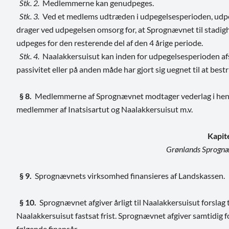
Stk. 2.
Medlemmerne kan genudpeges.
Stk. 3.
Ved et medlems udtræden i udpegelsesperioden, udpe
drager ved udpegelsen omsorg for, at Sprognævnet til stadighed
udpeges for den resterende del af den 4 årige periode.
Stk. 4.
Naalakkersuisut kan inden for udpegelsesperioden af
passivitet eller på anden måde har gjort sig uegnet til at best
§ 8.
Medlemmerne af Sprognævnet modtager vederlag i henhold
medlemmer af Inatsisartut og Naalakkersuisut m.v.
Kapit
Grønlands Sprognæv
§ 9.
Sprognævnets virksomhed finansieres af Landskassen.
§ 10.
Sprognævnet afgiver årligt til Naalakkersuisut forslag t
Naalakkersuisut fastsat frist. Sprognævnet afgiver samtidig fo
følgende finansår.