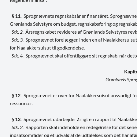
§ 11.
Sprognævnets regnskabsår er finansåret. Sprognævnet 
Grønlands Selvstyre om budget, regnskabsføring og regnska
Stk. 2.
Årsregnskabet revideres af Grønlands Selvstyres revi
Stk. 3.
Sprognævnet forelægger, inden en af Naalakkersuisut 
for Naalakkersuisut til godkendelse.
Stk. 4.
Sprognævnet skal offentliggøre sit regnskab, når dett
Kapit
Grønlands Spro
§ 12.
Sprognævnet er over for Naalakkersuisut ansvarligt for
ressourcer.
§ 13.
Sprognævnet udarbejder årligt en rapport til Naalakker
Stk. 2.
Rapporten skal indeholde en redegørelse for det senes
indsatsområder og et udvalg af de udtalelser, som det har afgi