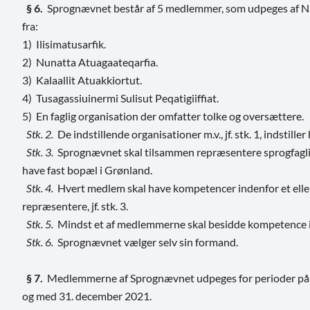
§ 6.
Sprognævnet består af 5 medlemmer, som udpeges af Na
fra:
1) Ilisimatusarfik.
2) Nunatta Atuagaateqarfia.
3) Kalaallit Atuakkiortut.
4) Tusagassiuinermi Sulisut Peqatigiiffiat.
5) En faglig organisation der omfatter tolke og oversættere.
Stk. 2.
De indstillende organisationer m.v., jf. stk. 1, indstille
Stk. 3.
Sprognævnet skal tilsammen repræsentere sprogfaglig
have fast bopæl i Grønland.
Stk. 4.
Hvert medlem skal have kompetencer indenfor et eller
repræsentere, jf. stk. 3.
Stk. 5.
Mindst et af medlemmerne skal besidde kompetence i
Stk. 6.
Sprognævnet vælger selv sin formand.
§ 7.
Medlemmerne af Sprognævnet udpeges for perioder på 4 å
og med 31. december 2021.