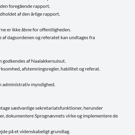
 den foregående rapport.
holdet af den årlige rapport.
 er ikke åbne for offentligheden.
 af dagsordenen og referatet kan undtages fra
m godkendes af Naalakkersuisut.
somhed, afstemningsregler, habilitet og referat.
n administrativ myndighed.
retage sædvanlige sekretariatsfunktioner, herunder
øder, dokumentere Sprognævnets virke og implementere de
ejde på et videnskabeligt grundlag.