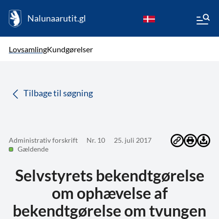
Nalunaarutit.gl
kl-GL
Vælg sprog
Lovsamling
Kundgørelser
da
( Valgt )
Tilbage til søgning
Administrativ forskrift
Nr. 10
25. juli 2017
Gældende
Selvstyrets bekendtgørelse
om ophævelse af
bekendtgørelse om tvungen