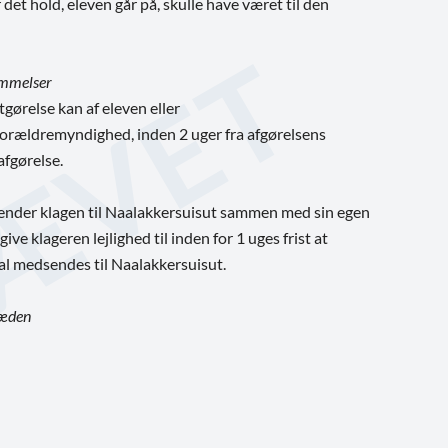
et hold, eleven går på, skulle have været til den
emmelser
gørelse kan af eleven eller
orældremyndighed, inden 2 uger fra afgørelsens
afgørelse.
eresender klagen til Naalakkersuisut sammen med sin egen
ive klageren lejlighed til inden for 1 uges frist at
l medsendes til Naalakkersuisut.
ræden