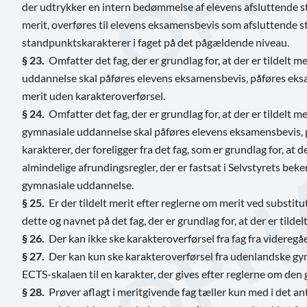
der udtrykker en intern bedømmelse af elevens afsluttende stan
merit, overføres til elevens eksamensbevis som afsluttende 
standpunktskarakterer i faget på det pågældende niveau.
§ 23.
Omfatter det fag, der er grundlag for, at der er tildelt m
uddannelse skal påføres elevens eksamensbevis, påføres eksa
merit uden karakteroverførsel.
§ 24.
Omfatter det fag, der er grundlag for, at der er tildelt m
gymnasiale uddannelse skal påføres elevens eksamensbevis, 
karakterer, der foreligger fra det fag, som er grundlag for, at 
almindelige afrundingsregler, der er fastsat i Selvstyrets b
gymnasiale uddannelse.
§ 25.
Er der tildelt merit efter reglerne om merit ved subst
dette og navnet på det fag, der er grundlag for, at der er tildelt
§ 26.
Der kan ikke ske karakteroverførsel fra fag fra videreg
§ 27.
Der kan kun ske karakteroverførsel fra udenlandske gy
ECTS-skalaen til en karakter, der gives efter reglerne om de
§ 28.
Prøver aflagt i meritgivende fag tæller kun med i det an