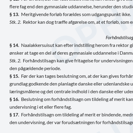
flere fag end den gymnasiale uddannelse, herunder den studie
§ 13.
Meritgivende forløb forældes som udgangspunkt ikke.
Stk. 2.
Rektor kan dog træffe afgørelse om, at et forløb, som er 
Forhåndstilsa
§ 14.
Naalakkersuisut kan efter indstilling herom fra rektor gi
ønsker at tage en del af deres gymnasiale uddannelse i Danmar
Stk. 2.
Forhåndstilsagn kan give fritagelse for undervisningen i op 
den pågældende periode.
§ 15.
Før der kan tages beslutning om, at der kan gives forhån
grundlag godkende den planlagte danske eller udenlandske u
læringsmålene og det centrale indhold i den danske eller ud
§ 16.
Beslutning om forhåndstilsagn om tildeling af merit kan
undervisning i et eller flere fag.
§ 17.
Forhåndstilsagn om tildeling af merit er bindende, med
den undervisning, der var forudsætningen for forhåndstilsagne