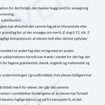
ion for det forløb, der danner baggrund for ansøgning
ervisning.
 substitution.
dligere har afsluttet det samme fag på et tilsvarende eller
grundlag for, at der ansøges om merit, jf. dog § 13, stk. 2.
glige kompetencer, at eleven helt eller delvist opfylder
nnemført et andet fag eller et fag med en anden
or uddannelsens formål kan træde i stedet for det fag, der
tion for fagene grønlandsk, dansk, engelsk og matematik og
 for undervisningen i grundforløbet, hvis eleven tidligere har
tildelt merit for elever, der går det seneste
lsen i umiddelbar forlængelse af, at eleven har forladt
levens faglige behov, og ud fra hensynet til, at det