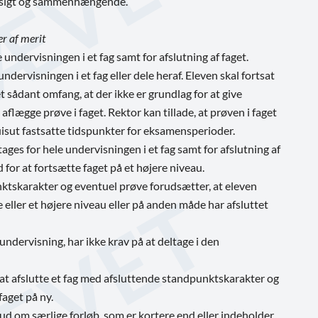
æssigt og sammenhængende.
r af merit
e undervisningen i et fag samt for afslutning af faget.
undervisningen i et fag eller dele heraf. Eleven skal fortsat
 et sådant omfang, at der ikke er grundlag for at give
aflægge prøve i faget. Rektor kan tillade, at prøven i faget
suisut fastsatte tidspunkter for eksamensperioder.
tages for hele undervisningen i et fag samt for afslutning af
for at fortsætte faget på et højere niveau.
unktskarakter og eventuel prøve forudsætter, at eleven
 eller et højere niveau eller på anden måde har afsluttet
r undervisning, har ikke krav på at deltage i den
for at afslutte et fag med afsluttende standpunktskarakter og
faget på ny.
ilbud om særlige forløb, som er kortere end eller indeholder