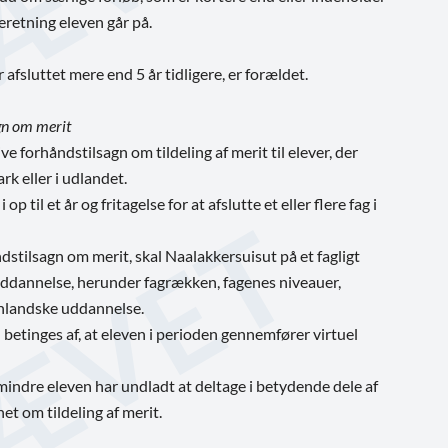
retning eleven går på.
afsluttet mere end 5 år tidligere, er forældet.
gn om merit
ve forhåndstilsagn om tildeling af merit til elever, der
k eller i udlandet.
til et år og fritagelse for at afslutte et eller flere fag i
dstilsagn om merit, skal Naalakkersuisut på et fagligt
ddannelse, herunder fagrækken, fagenes niveauer,
enlandske uddannelse.
 betinges af, at eleven i perioden gennemfører virtuel
mindre eleven har undladt at deltage i betydende dele af
t om tildeling af merit.