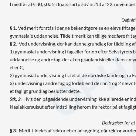
I medfør af § 40, stk. 5 i Inatsisartutlov nr. 13 af 22. nove
Definit
§ 1.
Ved merit forstås i denne bekendtgørelse en elevs fritagel
gymnasiale uddannelse. Tildelt merit kan tillige medføre frita
§ 2.
Ved undervisning, der kan danne grundlag for tildeling af 
1) gymnasial undervisning i fag eller forløb efter Selvstyret
uddannelse og andre fag, der af en grønlandsk eller dansk my
eller C,
2) gymnasial undervisning fra et af de nordiske lande og fra 
3) undervisning i andre fag og forløb end de i nr. 1 og 2 nævnt
et fagligt grundlag beslutter dette.
Stk. 2.
Hvis den pågældende undervisning ikke allerede er indpl
Naalakkersuisut efter indstilling herom fra rektor på et faglig
Betingelser for at 
§ 3.
Merit tildeles af rektor efter ansøgning, når rektor vurde