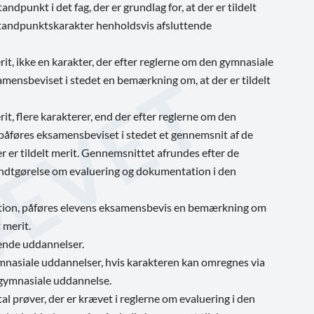
dpunkt i det fag, der er grundlag for, at der er tildelt
standpunktskarakter henholdsvis afsluttende
erit, ikke en karakter, der efter reglerne om den gymnasiale
mensbeviset i stedet en bemærkning om, at der er tildelt
erit, flere karakterer, end der efter reglerne om den
påføres eksamensbeviset i stedet et gennemsnit af de
der er tildelt merit. Gennemsnittet afrundes efter de
ekendtgørelse om evaluering og dokumentation i den
itution, påføres elevens eksamensbevis en bemærkning om
 merit.
ående uddannelser.
mnasiale uddannelser, hvis karakteren kan omregnes via
n gymnasiale uddannelse.
tal prøver, der er krævet i reglerne om evaluering i den