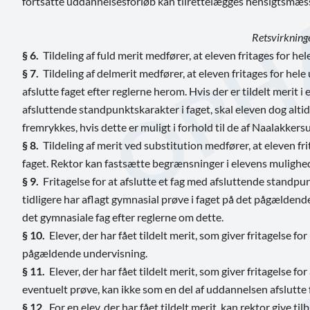
fortsatte uddannelsesforløb kan tilrettelægges hensigtsm
Retsvirkninge
§ 6.
Tildeling af fuld merit medfører, at eleven fritages for hel
§ 7.
Tildeling af delmerit medfører, at eleven fritages for hele 
afslutte faget efter reglerne herom. Hvis der er tildelt merit i
afsluttende standpunktskarakter i faget, skal eleven dog altid 
fremrykkes, hvis dette er muligt i forhold til de af Naalakker
§ 8.
Tildeling af merit ved substitution medfører, at eleven fri
faget. Rektor kan fastsætte begrænsninger i elevens mulighed 
§ 9.
Fritagelse for at afslutte et fag med afsluttende standp
tidligere har aflagt gymnasial prøve i faget på det pågældende
det gymnasiale fag efter reglerne om dette.
§ 10.
Elever, der har fået tildelt merit, som giver fritagelse fo
pågældende undervisning.
§ 11.
Elever, der har fået tildelt merit, som giver fritagelse 
eventuelt prøve, kan ikke som en del af uddannelsen afslutte 
§ 12.
For en elev, der har fået tildelt merit, kan rektor give t