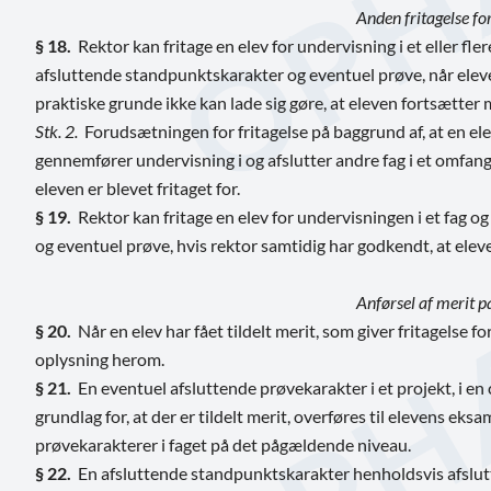
Anden fritagelse fo
§ 18.
Rektor kan fritage en elev for undervisning i et eller fle
afsluttende standpunktskarakter og eventuel prøve, når eleven
praktiske grunde ikke kan lade sig gøre, at eleven fortsætter m
Stk. 2.
Forudsætningen for fritagelse på baggrund af, at en elev
gennemfører undervisning i og afslutter andre fag i et omfang
eleven er blevet fritaget for.
§ 19.
Rektor kan fritage en elev for undervisningen i et fag o
og eventuel prøve, hvis rektor samtidig har godkendt, at elev
Anførsel af merit 
§ 20.
Når en elev har fået tildelt merit, som giver fritagelse f
oplysning herom.
§ 21.
En eventuel afsluttende prøvekarakter i et projekt, i en ca
grundlag for, at der er tildelt merit, overføres til elevens 
prøvekarakterer i faget på det pågældende niveau.
§ 22.
En afsluttende standpunktskarakter henholdsvis afslut