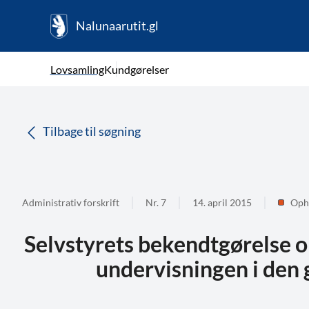
Nalunaarutit.gl
kl-GL
Vælg sprog
Lovsamling
Kundgørelser
da
( Valgt )
Tilbage til søgning
Administrativ forskrift
Nr. 7
14. april 2015
Oph
Selvstyrets bekendtgørelse o
undervisningen i den