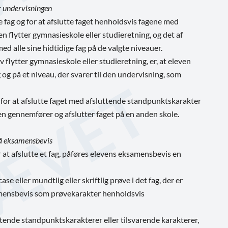
r undervisningen
re fag og for at afslutte faget henholdsvis fagene med
 flytter gymnasieskole eller studieretning, og det af
ed alle sine hidtidige fag på de valgte niveauer.
 flytter gymnasieskole eller studieretning, er, at eleven
 og på et niveau, der svarer til den undervisning, som
g for at afslutte faget med afsluttende standpunktskarakter
en gennemfører og afslutter faget på en anden skole.
på eksamensbevis
or at afslutte et fag, påføres elevens eksamensbevis en
se eller mundtlig eller skriftlig prøve i det fag, der er
eksamensbevis som prøvekarakter henholdsvis
tende standpunktskarakterer eller tilsvarende karakterer,