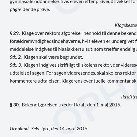
gymnasiale uddannelse, hvis eleven efter prøveudtrækket for d
pågældende prøve.
Klagebest
§ 29.
Klage over rektors afgørelse i henhold til denne bekendt
forældremyndighedsindehaverne, hvis eleven er undergivet f
meddelelse indgives til Naalakkersuisut, som træffer endelig 
Stk. 2.
Klagen skal være begrundet.
Stk. 3
. Klagen indgives skriftligt til skolens rektor, der vid
udtalelse i sagen. Før sagen videresendes, skal skolens rektor g
kommentere udtalelsen. Klagerens eventuelle kommentar ska
Ikraftt
§ 30.
Bekendtgørelsen træder i kraft den 1. maj 2015.
Grønlands Selvstyre, den 14. april 2015