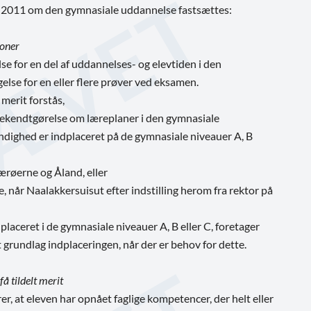
mber 2011 om den gymnasiale uddannelse fastsættes:
ioner
se for en del af uddannelses- og elevtiden i den
gelse for en eller flere prøver ved eksamen.
merit forstås,
s bekendtgørelse om læreplaner i den gymnasiale
ndighed er indplaceret på de gymnasiale niveauer A, B
Færøerne og Åland, eller
e, når Naalakkersuisut efter indstilling herom fra rektor på
aceret i de gymnasiale niveauer A, B eller C, foretager
t grundlag indplaceringen, når der er behov for dette.
få tildelt merit
rer, at eleven har opnået faglige kompetencer, der helt eller