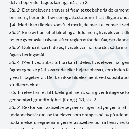
delvist opfylder fagets læringsmål, jf. § 2.
Stk. 2.
Det er elevens ansvar at fremlægge behørig dokumentat
om merit, herunder beviser og attestationer fra tidligere und
§ 4.
Merit kan tildeles som fuld merit, delmerit eller merit ved
Stk. 2.
En elev har ret til tildeling af fuld merit, hvis eleven ti
højere gymnasialt niveau efter reglerne for det fag, der danner 
Stk. 3.
Delmerit kan tildeles, hvis eleven har opnået sådanne fa
fagets læringsmål.
Stk. 4.
Merit ved substitution kan tildeles, hvis eleven har ge
fagbetegnelse på tilsvarende eller højere niveau, som inden f
gives fritagelse for. Der kan ikke tildeles merit ved substitu
studieprojektet.
§ 5.
En elev har ret til tildeling af merit, som giver fritagelse
gennemført grundforløbet, jf. dog § 13, stk. 2.
Stk. 2.
Rektor kan fastsætte begrænsninger i adgangen til at få 
uddannelsesår om, og for elever som optages på ny på uddanne
uddannelsen. Begrænsningerne fastsættes ud fra hensynet til e