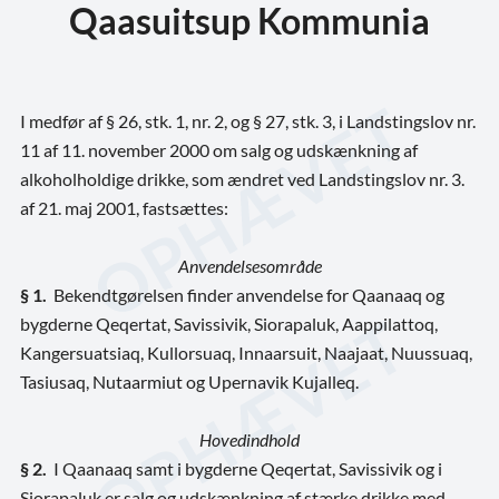
Qaasuitsup Kommunia
I medfør af § 26, stk. 1, nr. 2, og § 27, stk. 3, i Landstingslov nr.
11 af 11. november 2000 om salg og udskænkning af
alkoholholdige drikke, som ændret ved Landstingslov nr. 3.
af 21. maj 2001, fastsættes:
Anvendelsesområde
§ 1.
Bekendtgørelsen finder anvendelse for Qaanaaq og
bygderne Qeqertat, Savissivik, Siorapaluk, Aappilattoq,
Kangersuatsiaq, Kullorsuaq, Innaarsuit, Naajaat, Nuussuaq,
Tasiusaq, Nutaarmiut og Upernavik Kujalleq.
Hovedindhold
§ 2.
I Qaanaaq samt i bygderne Qeqertat, Savissivik og i
Siorapaluk er salg og udskænkning af stærke drikke med