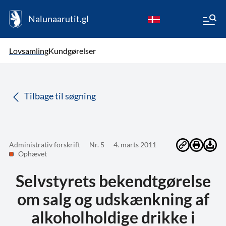
Nalunaarutit.gl
kl-GL
Vælg sprog
Lovsamling
Kundgørelser
da
( Valgt )
Tilbage til søgning
Administrativ forskrift
Nr. 5
4. marts 2011
Ophævet
Selvstyrets bekendtgørelse
om salg og udskænkning af
alkoholholdige drikke i