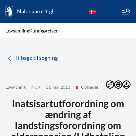
Nalunaarutit.gl
kl-GL
Vælg sprog
Lovsamling
Kundgørelser
da
( Valgt )
Tilbage til søgning
Lovgivning
Nr. 9
31. maj 2010
Ophævet
Inatsisartutforordning om
ændring af
landstingsforordning om