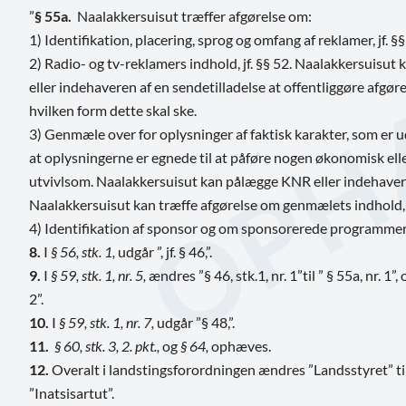
”
§ 55a.
Naalakkersuisut træffer afgørelse om:
1) Identifikation, placering, sprog og omfang af reklamer, jf. §
2) Radio- og tv-reklamers indhold, jf. §§ 52. Naalakkersuisu
eller indehaveren af en sendetilladelse at offentliggøre afg
hvilken form dette skal ske.
3) Genmæle over for oplysninger af faktisk karakter, som er 
at oplysningerne er egnede til at påføre nogen økonomisk elle
utvivlsom. Naalakkersuisut kan pålægge KNR eller indehavere
Naalakkersuisut kan træffe afgørelse om genmælets indhold, 
4) Identifikation af sponsor og om sponsorerede programmer, 
8.
I
§ 56, stk. 1,
udgår ”, jf. § 46,”.
9.
I
§ 59, stk. 1, nr. 5,
ændres ”§ 46, stk.1, nr. 1”
til ” § 55a, nr. 1”, 
2”.
10.
I
§ 59, stk. 1, nr. 7,
udgår ”§ 48,”.
11.
§ 60, stk. 3, 2. pkt.,
og
§ 64,
ophæves.
12.
Overalt i landstingsforordningen ændres ”Landsstyret” til
”Inatsisartut”.