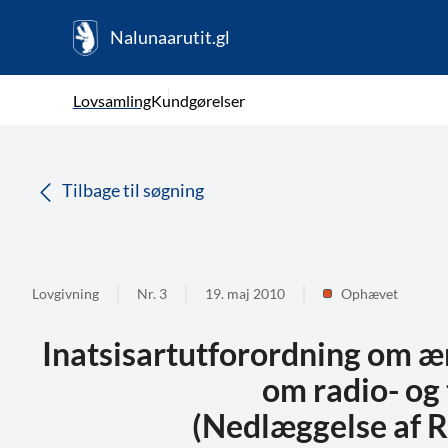
Nalunaarutit.gl
kl-GL
Vælg sprog
Lovsamling
Kundgørelser
da
( Valgt )
Tilbage til søgning
Lovgivning
Nr. 3
19. maj 2010
Ophævet
Inatsisartutforordning om æ
om radio- og
(Nedlæggelse af R