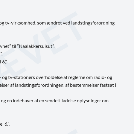
- og tv-virksomhed, som ændret ved landstingsforordning
net” til ”Naalakkersuisut”.
”.
6,”.
 og tv-stationers overholdelse af reglerne om radio- og
ser af landstingsforordningen, af bestemmelser fastsat i
R og en indehaver af en sendetilladelse oplysninger om
el 6,”.