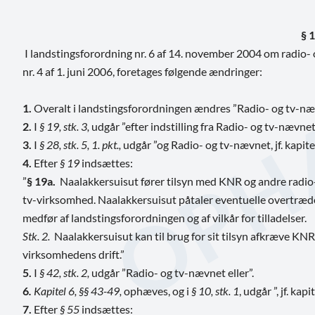
§ 1
I landstingsforordning nr. 6 af 14. november 2004 om radio
nr. 4 af 1. juni 2006, foretages følgende ændringer:
1.
Overalt
i landstingsforordningen ændres ”Radio- og tv-næv
2.
I
§ 19, stk. 3,
udgår ”efter indstilling fra Radio- og tv-nævnet
3.
I
§ 28, stk. 5, 1. pkt.,
udgår ”og Radio- og tv-nævnet, jf. kapitel 
4.
Efter
§ 19
indsættes:
”
§ 19a.
Naalakkersuisut fører tilsyn med KNR og andre radio-
tv-virksomhed. Naalakkersuisut påtaler eventuelle overtrædel
medfør af landstingsforordningen og af vilkår for tilladelser.
Stk. 2.
Naalakkersuisut kan til brug for sit tilsyn afkræve KN
virksomhedens drift.”
5.
I
§ 42, stk. 2,
udgår ”Radio- og tv-nævnet eller”.
6
.
Kapitel 6, §§ 43-49,
ophæves, og i
§ 10, stk. 1
, udgår ”, jf. kapit
7.
Efter
§ 55
indsættes: