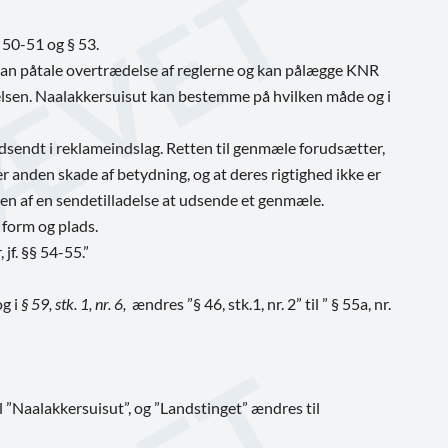
§ 50-51 og § 53.
t kan påtale overtrædelse af reglerne og kan pålægge KNR
ørelsen. Naalakkersuisut kan bestemme på hvilken måde og i
udsendt i reklameindslag. Retten til genmæle forudsætter,
r anden skade af betydning, og at deres rigtighed ikke er
n af en sendetilladelse at udsende et genmæle.
form og plads.
jf. §§ 54-55.”
og i
§ 59, stk. 1, nr. 6,
ændres ”§ 46, stk.1, nr. 2” til ” § 55a, nr.
 ”Naalakkersuisut”, og ”Landstinget” ændres til