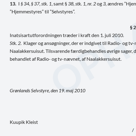
13.
I
§ 34
,
§ 37, stk. 1
, samt §
38, stk. 1, nr. 2
og
3,
ændres ”Hjemm
”Hjemmestyres” til ”Selvstyres”.
§ 2
Inatsisartutforordningen træder i kraft den 1. juli 2010.
Stk. 2.
Klager og ansøgninger, der er indgivet til Radio- og tv
Naalakkersuisut. Tilsvarende færdigbehandles øvrige sager, d
behandlet af Radio- og tv-nævnet, af Naalakkersuisut.
Grønlands Selvstyre, den 19. maj 2010
Kuupik Kleist
/