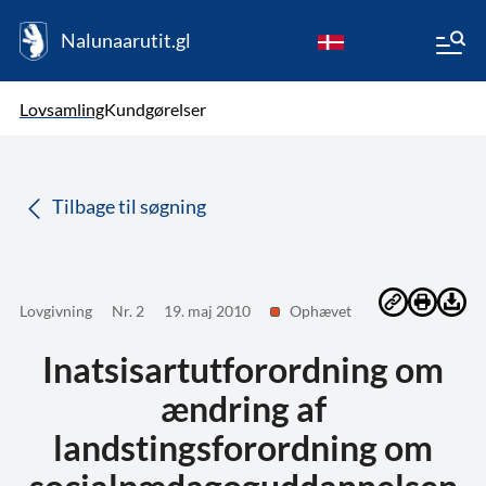
Nalunaarutit.gl
kl-GL
Vælg sprog
Lovsamling
Kundgørelser
da
( Valgt )
Tilbage til søgning
Lovgivning
Nr. 2
19. maj 2010
Ophævet
Inatsisartutforordning om
ændring af
landstingsforordning om