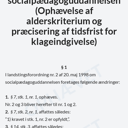
socialpædagoguddannelsen
(Ophævelse af
alderskriterium og
præcisering af tidsfrist for
klageindgivelse)
§ 1
I landstingsforordning nr. 2 af 20. maj 1998 om
socialpædagoguddannelsen foretages følgende ændringer:
1.
§ 7, stk. 1, nr. 1,
ophæves.
Nr. 2 og 3 bliver herefter til nr. 1 og 2.
2.
§ 7, stk. 2, nr. 1,
affattes således:
”1) kravet i stk. 1, nr. 2 er opfyldt,”.
3.
§ 14, stk. 3,
affattes således: