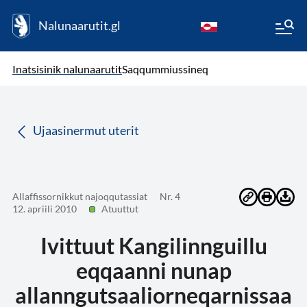
Nalunaarutit.gl
kl-GL
( Toqqagaq )
Oqaatsit toqqakkit
Inatsisinik nalunaarutit
Saqqummiussineq
da
Ujaasinermut uterit
Allaffissornikkut najoqqutassiat
Nr. 4
12. apriili 2010
Atuuttut
Ivittuut Kangilinnguillu
eqqaanni nunap
allanngutsaaliorneqarnissaa