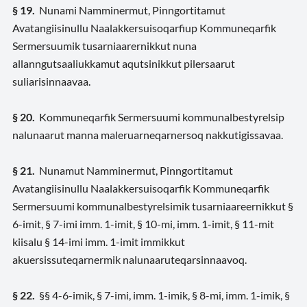
§ 19.
Nunami Namminermut, Pinngortitamut
Avatangiisinullu Naalakkersuisoqarfiup Kommuneqarfik
Sermersuumik tusarniaarernikkut nuna
allanngutsaaliukkamut aqutsinikkut pilersaarut
suliarisinnaavaa.
§ 20.
Kommuneqarfik Sermersuumi kommunalbestyrelsip
nalunaarut manna maleruarneqarnersoq nakkutigissavaa.
§ 21.
Nunamut Namminermut, Pinngortitamut
Avatangiisinullu Naalakkersuisoqarfik Kommuneqarfik
Sermersuumi kommunalbestyrelsimik tusarniaareernikkut §
6-imit, § 7-imi imm. 1-imit, § 10-mi, imm. 1-imit, § 11-mit
kiisalu § 14-imi imm. 1-imit immikkut
akuersissuteqarnermik nalunaaruteqarsinnaavoq.
§ 22.
§§ 4-6-imik, § 7-imi, imm. 1-imik, § 8-mi, imm. 1-imik, §