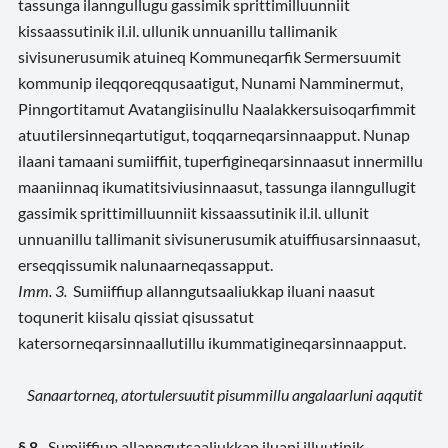
tassunga ilanngullugu gassimik sprittimilluunniit
kissaassutinik il.il. ullunik unnuanillu tallimanik
sivisunerusumik atuineq Kommuneqarfik Sermersuumit
kommunip ileqqoreqqusaatigut, Nunami Namminermut,
Pinngortitamut Avatangiisinullu Naalakkersuisoqarfimmit
atuutilersinneqartutigut, toqqarneqarsinnaapput. Nunap
ilaani tamaani sumiiffiit, tuperfigineqarsinnaasut innermillu
maaniinnaq ikumatitsiviusinnaasut, tassunga ilanngullugit
gassimik sprittimilluunniit kissaassutinik il.il. ullunit
unnuanillu tallimanit sivisunerusumik atuiffiusarsinnaasut,
erseqqissumik nalunaarneqassapput.
Imm. 3.
Sumiiffiup allanngutsaaliukkap iluani naasut
toqunerit kiisalu qissiat qisussatut
katersorneqarsinnaallutillu ikummatigineqarsinnaapput.
Sanaartorneq, atortulersuutit pisummillu angalaarluni aqqutit
§ 8.
Sumiiffiup allanngutsaaliukkap iluani illuutinik