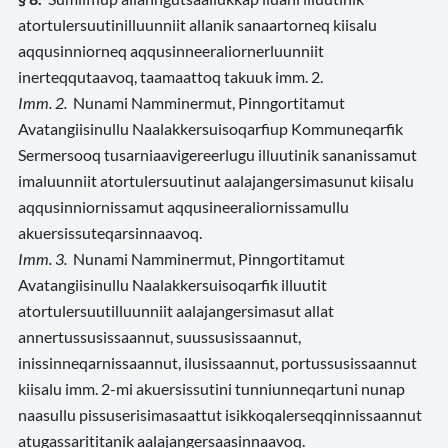
atortulersuutinilluunniit allanik sanaartorneq kiisalu
aqqusinniorneq aqqusinneeraliornerluunniit
inerteqqutaavoq, taamaattoq takuuk imm. 2.
Imm. 2.
Nunami Namminermut, Pinngortitamut
Avatangiisinullu Naalakkersuisoqarfiup Kommuneqarfik
Sermersooq tusarniaavigereerlugu illuutinik sananissamut
imaluunniit atortulersuutinut aalajangersimasunut kiisalu
aqqusinniornissamut aqqusineeraliornissamullu
akuersissuteqarsinnaavoq.
Imm. 3.
Nunami Namminermut, Pinngortitamut
Avatangiisinullu Naalakkersuisoqarfik illuutit
atortulersuutilluunniit aalajangersimasut allat
annertussusissaannut, suussusissaannut,
inissinneqarnissaannut, ilusissaannut, portussusissaannut
kiisalu imm. 2-mi akuersissutini tunniunneqartuni nunap
naasullu pissuserisimasaattut isikkoqalerseqqinnissaannut
atugassarititanik aalajangersaasinnaavoq.