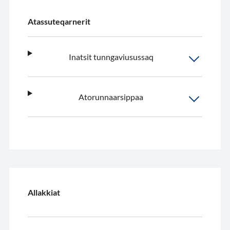
Atassuteqarnerit
Inatsit tunngaviusussaq
Atorunnaarsippaa
Allakkiat