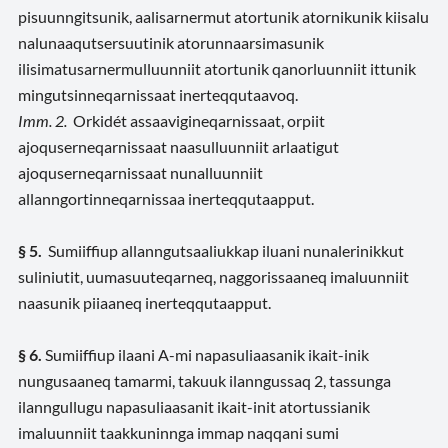
pisuunngitsunik, aalisarnermut atortunik atornikunik kiisalu
nalunaaqutsersuutinik atorunnaarsimasunik
ilisimatusarnermulluunniit atortunik qanorluunniit ittunik
mingutsinneqarnissaat inerteqqutaavoq.
Imm. 2.
Orkidét assaavigineqarnissaat, orpiit
ajoquserneqarnissaat naasulluunniit arlaatigut
ajoquserneqarnissaat nunalluunniit
allanngortinneqarnissaa inerteqqutaapput.
§ 5.
Sumiiffiup allanngutsaaliukkap iluani nunalerinikkut
suliniutit, uumasuuteqarneq, naggorissaaneq imaluunniit
naasunik piiaaneq inerteqqutaapput.
§ 6.
Sumiiffiup ilaani A-mi napasuliaasanik ikait-inik
nungusaaneq tamarmi, takuuk ilanngussaq 2, tassunga
ilanngullugu napasuliaasanit ikait-init atortussianik
imaluunniit taakkuninnga immap naqqani sumi