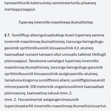
tamaaniittunik katersuineq nammineerlunilu piiaaneq
inerteqqutaapput.
Tuperneq innermillu maaniinnaq ikumatitsineq
§ 7.
Sumiiffiup allanngutsaaliukkap iluani tuperneq aamma
innermik maaniinnaq ikumatitsineq, tassunga ilanngullugu
gassimik sprittimilluunniit kissaassutinik il.il. atuineq
taamaallaat nunami tamaani ullut unnuallu tallimat tikillugit
pisinnaapput. Tamatuma saniatigut tuperneq innermillu
maaniinnaq ikumatitsineq, tassunga ilanngullugu gassimik
sprittimilluunniit kissaassutinik assigisaannillu atuineq,
tamatuma kingorna sumiiffimmi allami, sumiiffigisimasamiit
minnerpaamik 100 meterinik ungasissusilimmi taamaallaat
pisinnaavoq, taamaattoq takuuk imm. 2.
Imm. 2.
Nunaminertat aalajangersimasumik
tupersimaatarfiit innermillu maaniinnaq ikumatitsiviusartut,