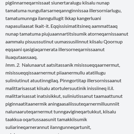
pigiinnarneqarnissaat siunertaralugu kiisalu nunap
tamatuma nungullarsarneqannginnissaa illersorniarlugu,
tamatumunnga ilanngullugit Ikkap kangerluani
napasuliaasat Ikait-it. Eqqissisimatitsineq aammattaaq
nunap tamatuma piujuaannartitsisumik atorneqarnissaanut
aammalu pisuussutinut uumassusilinnut kiisalu Qoornup
eqqaani qasigiaqarnerata illersorneqarnissaanut
iluaqutaassaaq.
Imm. 2.
Nalunaarut aatsitassanik misissueqqaarnermut,
misissueqqissaarnermut piiaanermullu atatillugu
suliniutinut atuutinngilaq. Pinngortitap illersornissaanut
malittarisassat kiisalu atortulersuutinik inissiineq il.il.
malittarisassat inatsisikkut, suliniutissanut taamaattunut
piginnaatitaanermik aningaasaliissuteqarnermilluunniit
nalunaaruteqarnermut tunngavigineqartukkut, kiisalu
taakkua oqartussaasunit tamakkiisumik
suliarineqarnerannut ilanngunneqartunit,