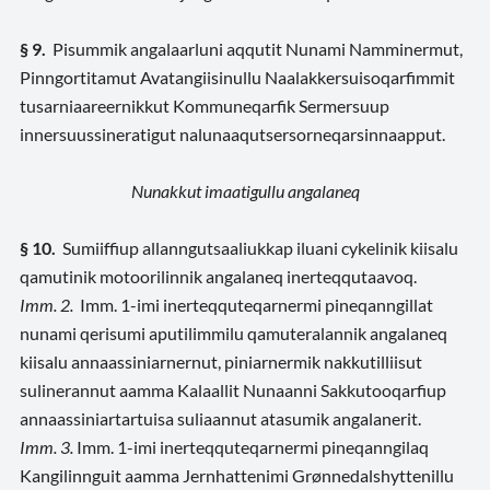
§ 9.
Pisummik angalaarluni aqqutit Nunami Namminermut,
Pinngortitamut Avatangiisinullu Naalakkersuisoqarfimmit
tusarniaareernikkut Kommuneqarfik Sermersuup
innersuussineratigut nalunaaqutsersorneqarsinnaapput.
Nunakkut imaatigullu angalaneq
§ 10.
Sumiiffiup allanngutsaaliukkap iluani cykelinik kiisalu
qamutinik motoorilinnik angalaneq inerteqqutaavoq.
Imm. 2.
Imm. 1-imi inerteqquteqarnermi pineqanngillat
nunami qerisumi aputilimmilu qamuteralannik angalaneq
kiisalu annaassiniarnernut, piniarnermik nakkutilliisut
sulinerannut aamma Kalaallit Nunaanni Sakkutooqarfiup
annaassiniartartuisa suliaannut atasumik angalanerit.
Imm. 3.
Imm. 1-imi inerteqquteqarnermi pineqanngilaq
Kangilinnguit aamma Jernhattenimi Grønnedalshyttenillu