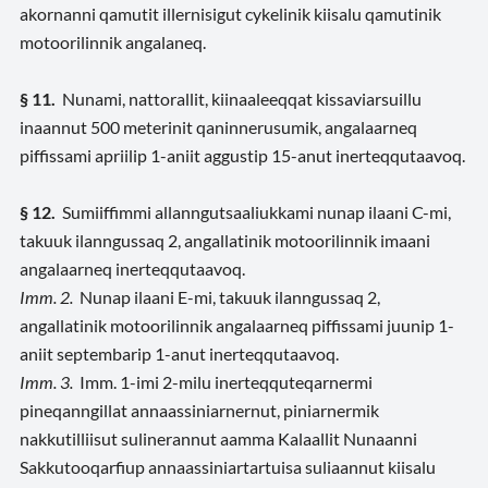
akornanni qamutit illernisigut cykelinik kiisalu qamutinik
motoorilinnik angalaneq.
§ 11.
Nunami, nattorallit, kiinaaleeqqat kissaviarsuillu
inaannut 500 meterinit qaninnerusumik, angalaarneq
piffissami apriilip 1-aniit aggustip 15-anut inerteqqutaavoq.
§ 12.
Sumiiffimmi allanngutsaaliukkami nunap ilaani C-mi,
takuuk ilanngussaq 2, angallatinik motoorilinnik imaani
angalaarneq inerteqqutaavoq.
Imm. 2.
Nunap ilaani E-mi, takuuk ilanngussaq 2,
angallatinik motoorilinnik angalaarneq piffissami juunip 1-
aniit septembarip 1-anut inerteqqutaavoq.
Imm. 3.
Imm. 1-imi 2-milu inerteqquteqarnermi
pineqanngillat annaassiniarnernut, piniarnermik
nakkutilliisut sulinerannut aamma Kalaallit Nunaanni
Sakkutooqarfiup annaassiniartartuisa suliaannut kiisalu