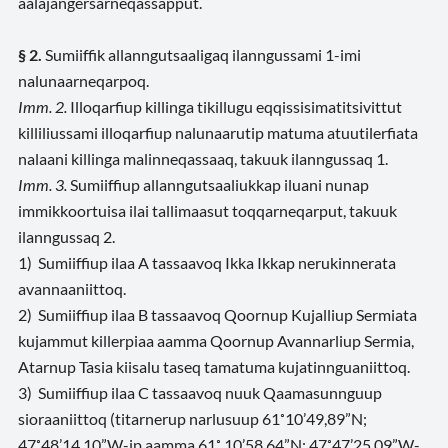
aalajangersarneqassapput.
§ 2.
Sumiiffik allanngutsaaligaq ilanngussami 1-imi
nalunaarneqarpoq.
Imm. 2.
Illoqarfiup killinga tikillugu eqqissisimatitsivittut
killiliussami illoqarfiup nalunaarutip matuma atuutilerfiata
nalaani killinga malinneqassaaq, takuuk ilanngussaq 1.
Imm. 3.
Sumiiffiup allanngutsaaliukkap iluani nunap
immikkoortuisa ilai tallimaasut toqqarneqarput, takuuk
ilanngussaq 2.
1) Sumiiffiup ilaa A tassaavoq Ikka Ikkap nerukinnerata
avannaaniittoq.
2) Sumiiffiup ilaa B tassaavoq Qoornup Kujalliup Sermiata
kujammut killerpiaa aamma Qoornup Avannarliup Sermia,
Atarnup Tasia kiisalu taseq tamatuma kujatinnguaniittoq.
3) Sumiiffiup ilaa C tassaavoq nuuk Qaamasunnguup
sioraaniittoq (titarnerup narlusuup 61˚10’49,89”N;
47˚48’14,10”W-ip aamma 61˚ 10’58,64”N; 47˚47’25,09”W-