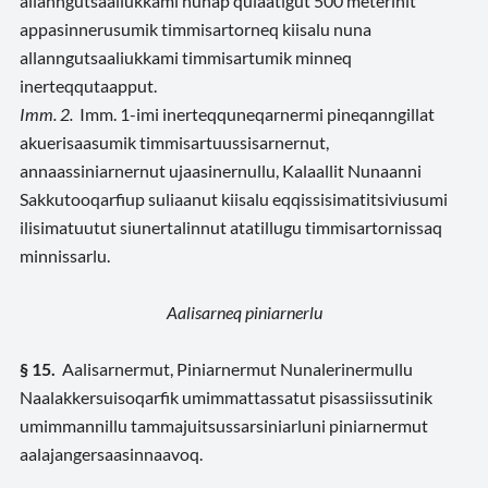
allanngutsaaliukkami nunap qulaatigut 500 meterinit
appasinnerusumik timmisartorneq kiisalu nuna
allanngutsaaliukkami timmisartumik minneq
inerteqqutaapput.
Imm. 2.
Imm. 1-imi inerteqquneqarnermi pineqanngillat
akuerisaasumik timmisartuussisarnernut,
annaassiniarnernut ujaasinernullu, Kalaallit Nunaanni
Sakkutooqarfiup suliaanut kiisalu eqqissisimatitsiviusumi
ilisimatuutut siunertalinnut atatillugu timmisartornissaq
minnissarlu.
Aalisarneq piniarnerlu
§ 15.
Aalisarnermut, Piniarnermut Nunalerinermullu
Naalakkersuisoqarfik umimmattassatut pisassiissutinik
umimmannillu tammajuitsussarsiniarluni piniarnermut
aalajangersaasinnaavoq.