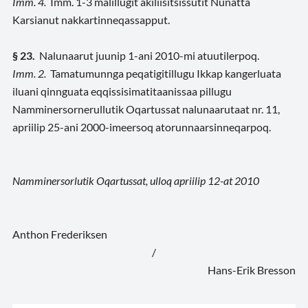
Imm. 4.
Imm. 1-3 malillugit akiliisitsissutit Nunatta
Karsianut nakkartinneqassapput.
§ 23.
Nalunaarut juunip 1-ani 2010-mi atuutilerpoq.
Imm. 2.
Tamatumunnga peqatigitillugu Ikkap kangerluata
iluani qinnguata eqqissisimatitaanissaa pillugu
Namminersornerullutik Oqartussat nalunaarutaat nr. 11,
apriilip 25-ani 2000-imeersoq atorunnaarsinneqarpoq.
Namminersorlutik Oqartussat, ulloq apriilip 12-at 2010
Anthon Frederiksen
/
Hans-Erik Bresson