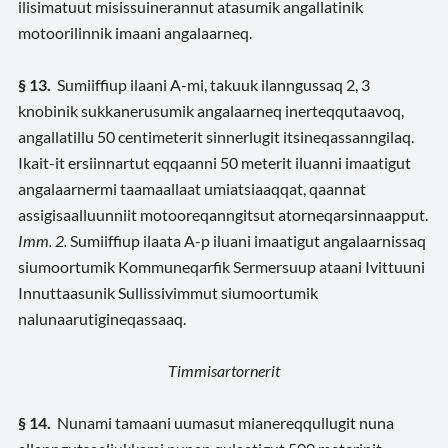
ilisimatuut misissuinerannut atasumik angallatinik
motoorilinnik imaani angalaarneq.
§ 13.
Sumiiffiup ilaani A-mi, takuuk ilanngussaq 2, 3
knobinik sukkanerusumik angalaarneq inerteqqutaavoq,
angallatillu 50 centimeterit sinnerlugit itsineqassanngilaq.
Ikait-it ersiinnartut eqqaanni 50 meterit iluanni imaatigut
angalaarnermi taamaallaat umiatsiaaqqat, qaannat
assigisaalluunniit motooreqanngitsut atorneqarsinnaapput.
Imm. 2.
Sumiiffiup ilaata A-p iluani imaatigut angalaarnissaq
siumoortumik Kommuneqarfik Sermersuup ataani Ivittuuni
Innuttaasunik Sullissivimmut siumoortumik
nalunaarutigineqassaaq.
Timmisartornerit
§ 14.
Nunami tamaani uumasut mianereqqullugit nuna