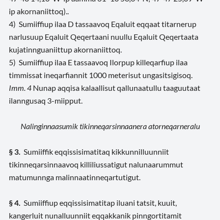
ip akornaniittoq)..
4) Sumiiffiup ilaa D tassaavoq Eqaluit eqqaat titarnerup
narlusuup Eqaluit Qeqertaani nuullu Eqaluit Qeqertaata
kujatinnguaniittup akornaniittoq.
5) Sumiiffiup ilaa E tassaavoq Ilorpup killeqarfiup ilaa
timmissat ineqarfiannit 1000 meterisut ungasitsigisoq.
Imm. 4
Nunap aqqisa kalaallisut qallunaatullu taaguutaat
ilanngusaq 3-miipput.
Nalinginnaasumik tikinneqarsinnaanera atorneqarneralu
§ 3.
Sumiiffik eqqissisimatitaq kikkunnilluunniit
tikinneqarsinnaavoq killiliussatigut nalunaarummut
matumunnga malinnaatinneqartutigut.
§ 4.
Sumiiffiup eqqissisimatitap iluani tatsit, kuuit,
kangerluit nunalluunniit eqqakkanik pinngortitamit