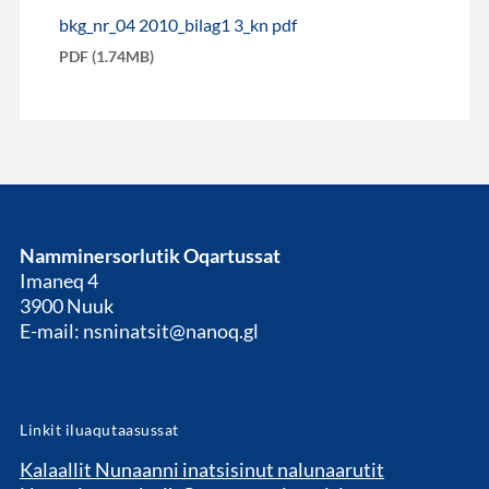
bkg_nr_04 2010_bilag1 3_kn pdf
PDF (1.74MB)
Namminersorlutik Oqartussat
Imaneq 4
3900 Nuuk
E-mail: nsninatsit@nanoq.gl
Linkit iluaqutaasussat
Kalaallit Nunaanni inatsisinut nalunaarutit