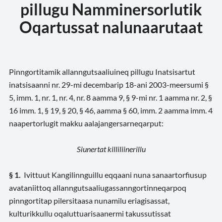
pillugu Namminersorlutik
Oqartussat nalunaarutaat
Pinngortitamik allanngutsaaliuineq pillugu Inatsisartut
inatsisaanni nr. 29-mi decembarip 18-ani 2003-meersumi §
5, imm. 1, nr. 1, nr. 4, nr. 8 aamma 9, § 9-mi nr. 1 aamma nr. 2, §
16 imm. 1, § 19, § 20, § 46, aamma § 60, imm. 2 aamma imm. 4
naapertorlugit makku aalajangersarneqarput:
Siunertat killiliinerillu
§ 1.
Ivittuut Kangilinnguillu eqqaani nuna sanaartorfiusup
avataniittoq allanngutsaaliugassanngortinneqarpoq
pinngortitap pilersitaasa nunamilu eriagisassat,
kulturikkullu oqaluttuarisaanermi takussutissat