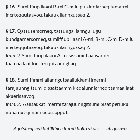
§ 16.
Sumiiffiup ilaani B-mi C-milu puisinniarneq tamarmi
inerteqqutaavoq, takuuk ilanngussaq 2.
§ 17.
Qassusersorneq, tassunga ilanngullugu
bundgarnersorneq, sumiiffiup ilaani A-mi, B-mi, C-mi D-milu
inerteqqutaavoq, takuuk ilanngussaq 2.
Imm. 2.
Sumiiffiup ilaani A-mi sissamiit aalisarneq
taamaallaat inerteqqutaanngilaq.
§ 18.
Sumiiffimmi allanngutsaaliukkami imermi
tarajuunngitsumi qissattaammik eqalunniarneq taamaallaat
akuerisaavoq.
Imm. 2.
Aalisakkat imermi tarajuunngitsumi pisat perlukui
nunamut qimanneqassapput.
Aqutsineq, nakkutilliineq immikkullu akuersissuteqarneq