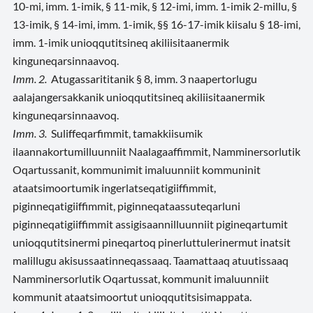
10-mi, imm. 1-imik, § 11-mik, § 12-imi, imm. 1-imik 2-millu, §
13-imik, § 14-imi, imm. 1-imik, §§ 16-17-imik kiisalu § 18-imi,
imm. 1-imik unioqqutitsineq akiliisitaanermik
kinguneqarsinnaavoq.
Imm. 2.
Atugassarititanik § 8, imm. 3 naapertorlugu
aalajangersakkanik unioqqutitsineq akiliisitaanermik
kinguneqarsinnaavoq.
Imm. 3.
Suliffeqarfimmit, tamakkiisumik
ilaannakortumilluunniit Naalagaaffimmit, Namminersorlutik
Oqartussanit, kommunimit imaluunniit kommuninit
ataatsimoortumik ingerlatseqatigiiffimmit,
piginneqatigiiffimmit, piginneqataassuteqarluni
piginneqatigiiffimmit assigisaannilluunniit pigineqartumit
unioqqutitsinermi pineqartoq pinerluttulerinermut inatsit
malillugu akisussaatinneqassaaq. Taamattaaq atuutissaaq
Namminersorlutik Oqartussat, kommunit imaluunniit
kommunit ataatsimoortut unioqqutitsisimappata.