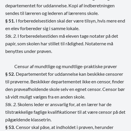
departementet for uddannelse. Kopi af indberetningen
sendes til læreren og lederen af lærerens skole.
§ 51.
I forberedelsestiden skal der være tilsyn, hvis mere end
en elev forbereder sig i samme lokale.
Stk. 2.
I forberedelsestiden må eleven tage notater på det
papir, som skolen har stillet til rådighed. Notaterne må
benyttes under prøven.
Censur af mundtlige og mundtlige-praktiske prøver
§ 52.
Departementet for uddannelse kan beskikke censorer
til prøverne. Beskikker departementet ikke en censor, finder
den prøveafholdende skole selv en egnet censor. Censor bør
så vidt muligt vælges fra en anden skole.
Stk. 2.
Skolens leder er ansvarlig for, at en lærer har de
tilstrækkelige faglige kvalifikationer til at være censor på det
pågældende klassetrin.
§ 53.
Censor skal påse, at indholdet i prøven, herunder