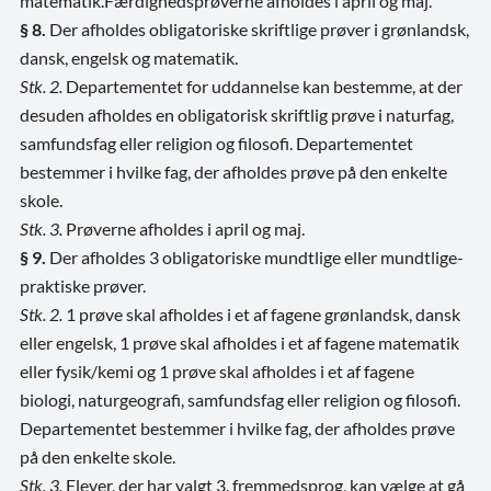
matematik.
Færdighedsprøverne afholdes i april og maj.
§ 8.
Der afholdes obligatoriske skriftlige prøver i grønlandsk,
dansk, engelsk og matematik.
Stk. 2.
Departementet for uddannelse kan bestemme, at der
desuden afholdes en obligatorisk skriftlig prøve i naturfag,
samfundsfag eller religion og filosofi. Departementet
bestemmer i hvilke fag, der afholdes prøve på den enkelte
skole.
Stk. 3.
Prøverne afholdes i april og maj.
§ 9.
Der afholdes 3 obligatoriske mundtlige eller mundtlige-
praktiske prøver.
Stk. 2.
1 prøve skal afholdes i et af fagene grønlandsk, dansk
eller engelsk, 1 prøve skal afholdes i et af fagene matematik
eller fysik/kemi og 1 prøve skal afholdes i et af fagene
biologi, naturgeografi, samfundsfag eller religion og filosofi.
Departementet bestemmer i hvilke fag, der afholdes prøve
på den enkelte skole.
Stk. 3.
Elever, der har valgt 3. fremmedsprog, kan vælge at gå