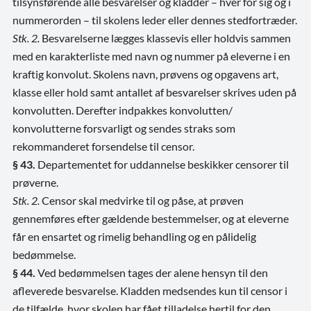
tilsynsførende alle besvarelser og kladder – hver for sig og i
nummerorden – til skolens leder eller dennes stedfortræder.
Stk. 2.
Besvarelserne lægges klassevis eller holdvis sammen
med en karakterliste med navn og nummer på eleverne i en
kraftig konvolut. Skolens navn, prøvens og opgavens art,
klasse eller hold samt antallet af besvarelser skrives uden på
konvolutten. Derefter indpakkes konvolutten/
konvolutterne forsvarligt og sendes straks som
rekommanderet forsendelse til censor.
§ 43.
Departementet for uddannelse beskikker censorer til
prøverne.
Stk. 2.
Censor skal medvirke til og påse, at prøven
gennemføres efter gældende bestemmelser, og at eleverne
får en ensartet og rimelig behandling og en pålidelig
bedømmelse.
§ 44.
Ved bedømmelsen tages der alene hensyn til den
afleverede besvarelse. Kladden medsendes kun til censor i
de tilfælde, hvor skolen har fået tilladelse hertil for den