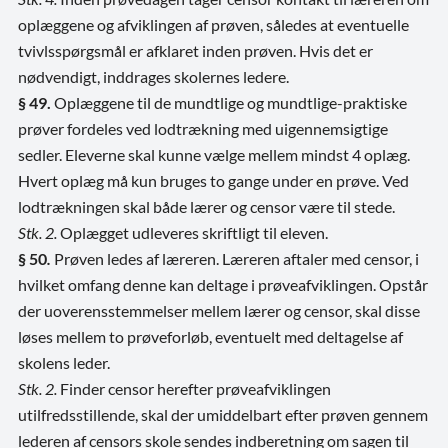
oplæggene og afviklingen af prøven, således at eventuelle
tvivlsspørgsmål er afklaret inden prøven. Hvis det er
nødvendigt, inddrages skolernes ledere.
§ 49.
Oplæggene til de mundtlige og mundtlige-praktiske
prøver fordeles ved lodtrækning med uigennemsigtige
sedler. Eleverne skal kunne vælge mellem mindst 4 oplæg.
Hvert oplæg må kun bruges to gange under en prøve. Ved
lodtrækningen skal både lærer og censor være til stede.
Stk. 2.
Oplægget udleveres skriftligt til eleven.
§ 50
.
Prøven ledes af læreren. Læreren aftaler med censor, i
hvilket omfang denne kan deltage i prøveafviklingen. Opstår
der uoverensstemmelser mellem lærer og censor, skal disse
løses mellem to prøveforløb, eventuelt med deltagelse af
skolens leder.
Stk. 2.
Finder censor herefter prøveafviklingen
utilfredsstillende, skal der umiddelbart efter prøven gennem
lederen af censors skole sendes indberetning om sagen til