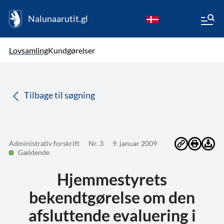
Nalunaarutit.gl
kl-GL
Vælg sprog
Lovsamling
Kundgørelser
da
( Valgt )
Tilbage til søgning
Administrativ forskrift
Nr. 3
9. januar 2009
Gældende
Hjemmestyrets
bekendtgørelse om den
afsluttende evaluering i