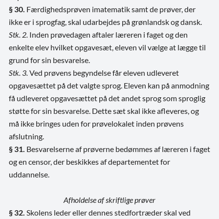
§ 30.
Færdighedsprøven i
matematik samt de prøver, der
ikke er i sprogfag, skal udarbejdes på grønlandsk og dansk.
Stk. 2.
Inden prøvedagen aftaler læreren i faget og den
enkelte elev hvilket opgavesæt, eleven vil vælge at lægge til
grund for sin besvarelse.
Stk. 3.
Ved prøvens begyndelse får eleven udleveret
opgavesættet på det valgte sprog. Eleven kan på anmodning
få udleveret opgavesættet på det andet sprog som sproglig
støtte for sin besvarelse. Dette sæt skal ikke afleveres, og
må ikke bringes uden for prøvelokalet inden prøvens
afslutning.
§ 31.
Besvarelserne af prøverne bedømmes af læreren i faget
og en censor, der beskikkes af departementet for
uddannelse.
Afholdelse af skriftlige prøver
§ 32.
Skolens leder eller dennes stedfortræder skal ved