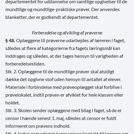
departementet for uddannelse om samtlige opgivelser til de
mundtlige og mundtlige-praktiske prøver. Der anvendes
blanketter, der er godkendt af departementet.
Forberedelse og afvikling af prøverne
§ 48.
Oplæggene til prøverne udarbejdes af læreren i faget,
således at flere af kategorierne fra fagets læringsmål kan
inddrages og således, at der tages hensyn til varigheden af
forberedelsestiden.
Stk. 2.
Oplæggene til de mundtlige prøver skal alsidigt
dække det opgivne stof uden hensyn til antallet af elever.
Materiale i forbindelse med prøveoplægget skal forblive i
prøvelokalet, indtil prøven er afviklet for hele klassen eller
holdet.
Stk. 3.
Skolen sender oplæggene med bilag i faget, så de er
censor i hænde senest 1. maj, således at censor er fuldt
informeret om prøvens indhold.
Stk. 4.
Inden prøvedagen tager censor kontakt til læreren om