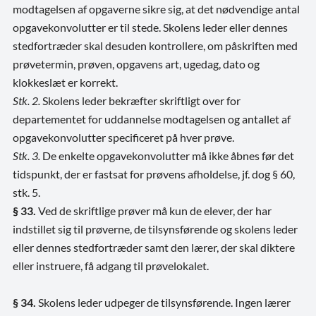
modtagelsen af opgaverne sikre sig, at det nødvendige antal
opgavekonvolutter er til stede. Skolens leder eller dennes
stedfortræder skal desuden kontrollere, om påskriften med
prøvetermin, prøven, opgavens art, ugedag, dato og
klokkeslæt er korrekt.
Stk. 2.
Skolens leder bekræfter skriftligt over for
departementet for uddannelse modtagelsen og antallet af
opgavekonvolutter specificeret på hver prøve.
Stk. 3.
De enkelte opgavekonvolutter må ikke åbnes før det
tidspunkt, der er fastsat for prøvens afholdelse, jf. dog § 60,
stk. 5.
§ 33.
Ved de skriftlige prøver må kun de elever, der har
indstillet sig til prøverne, de tilsynsførende og skolens leder
eller dennes stedfortræder samt den lærer, der skal diktere
eller instruere, få adgang til prøvelokalet.
§ 34.
Skolens leder udpeger de tilsynsførende. Ingen lærer