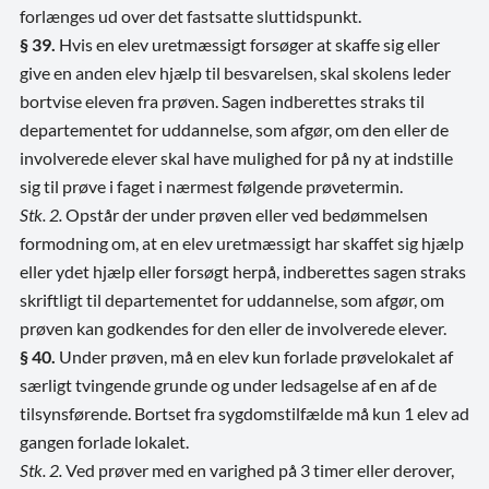
forlænges ud over det fastsatte sluttidspunkt.
§ 39.
Hvis en elev uretmæssigt forsøger at skaffe sig eller
give en anden elev hjælp til besvarelsen, skal skolens leder
bortvise eleven fra prøven. Sagen indberettes straks til
departementet for uddannelse, som afgør, om den eller de
involverede elever skal have mulighed for på ny at indstille
sig til prøve i faget i nærmest følgende prøvetermin.
Stk. 2.
Opstår der under prøven eller ved bedømmelsen
formodning om, at en elev uretmæssigt har skaffet sig hjælp
eller ydet hjælp eller forsøgt herpå, indberettes sagen straks
skriftligt til departementet for uddannelse, som afgør, om
prøven kan godkendes for den eller de involverede elever.
§ 40.
Under prøven, må en elev kun forlade prøvelokalet af
særligt tvingende grunde og under ledsagelse af en af de
tilsynsførende. Bortset fra sygdomstilfælde må kun 1 elev ad
gangen forlade lokalet.
Stk. 2.
Ved prøver med en varighed på 3 timer eller derover,