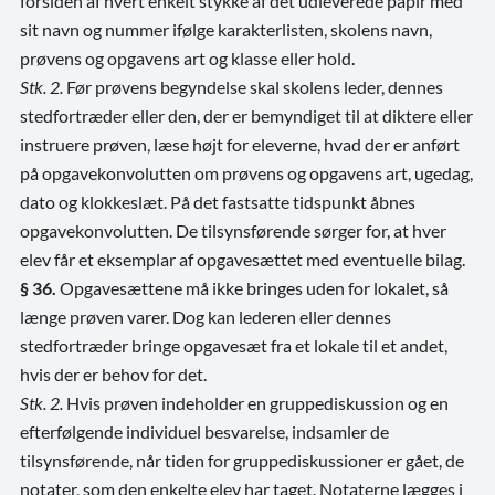
forsiden af hvert enkelt stykke af det udleverede papir med
sit navn og nummer ifølge karakterlisten, skolens navn,
prøvens og opgavens art og klasse eller hold.
Stk. 2.
Før prøvens begyndelse skal skolens leder, dennes
stedfortræder eller den, der er bemyndiget til at diktere eller
instruere prøven, læse højt for eleverne, hvad der er anført
på opgavekonvolutten om prøvens og opgavens art, ugedag,
dato og klokkeslæt. På det fastsatte tidspunkt åbnes
opgavekonvolutten. De tilsynsførende sørger for, at hver
elev får et eksemplar af opgavesættet med eventuelle bilag.
§ 36.
Opgavesættene må ikke bringes uden for lokalet, så
længe prøven varer. Dog kan lederen eller dennes
stedfortræder bringe opgavesæt fra et lokale til et andet,
hvis der er behov for det.
Stk. 2.
Hvis prøven indeholder en gruppediskussion og en
efterfølgende individuel besvarelse, indsamler de
tilsynsførende, når tiden for gruppediskussioner er gået, de
notater, som den enkelte elev har taget. Notaterne lægges i