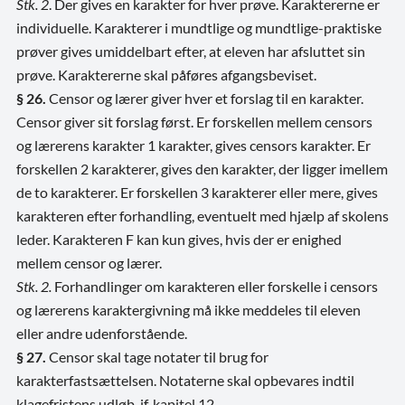
Stk. 2
. Der gives en karakter for hver prøve. Karaktererne er
individuelle. Karakterer i mundtlige og mundtlige-praktiske
prøver gives umiddelbart efter, at eleven har afsluttet sin
prøve. Karaktererne skal påføres afgangsbeviset.
§ 26.
Censor og lærer giver hver et forslag til en karakter.
Censor giver sit forslag først. Er forskellen mellem censors
og lærerens karakter 1 karakter, gives censors karakter. Er
forskellen 2 karakterer, gives den karakter, der ligger imellem
de to karakterer. Er forskellen 3 karakterer eller mere, gives
karakteren efter forhandling, eventuelt med hjælp af skolens
leder. Karakteren F kan kun gives, hvis der er enighed
mellem censor og lærer.
Stk. 2.
Forhandlinger om karakteren eller forskelle i censors
og lærerens karaktergivning må ikke meddeles til eleven
eller andre udenforstående.
§ 27.
Censor skal tage notater til brug for
karakterfastsættelsen. Notaterne skal opbevares indtil
klagefristens udløb, jf. kapitel 12.