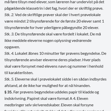
må føre tilsyn med elever, som læreren har undervist på det
pågældende klassetrin i det fag, hvori der er skriftlig prøve.
Stk. 2.
Ved de skriftlige prøver skal der i hvert prøvelokale
være mindst 2 tilsynsførende for de første 20 elever samt 1
tilsynsførende for hver yderligere påbegyndte 20 elever.
Stk. 3.
De tilsynsførende skal være fordelt i lokalet. De må
ikke meddele eleverne nogen oplysning vedrørende
opgaven.
Stk. 4.
Lokalet åbnes 10 minutter før prøvens begyndelse. De
tilsynsførende anviser eleverne deres pladser. Hver plads
skal være forsynet med elevens navn og nummer i henhold
til karakterlisten.
Stk. 5.
Eleverne skal i prøvelokalet sidde i en sådan indbyrdes
afstand, at de ikke har mulighed for at nå hinanden.
§ 35.
Før prøvens begyndelse uddeles papir til kladde og
indskrivning. Papiret skal være format A 4. Eleven
medbringer selv skriveredskaber. Eleven skal forsyne