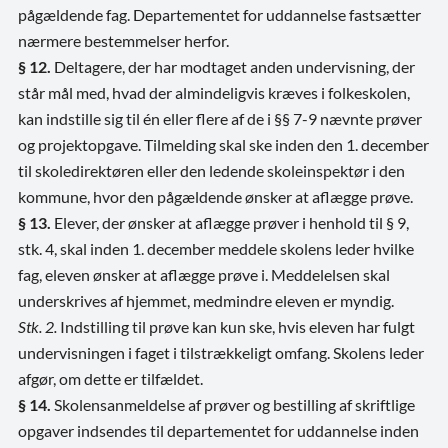
pågældende fag. Departementet for uddannelse fastsætter
nærmere bestemmelser herfor.
§ 12.
Deltagere, der har modtaget anden undervisning, der
står mål med, hvad der almindeligvis kræves i folkeskolen,
kan indstille sig til én eller flere af de i §§ 7-9 nævnte prøver
og projektopgave. Tilmelding skal ske inden den 1. december
til skoledirektøren eller den ledende skoleinspektør i den
kommune, hvor den pågældende ønsker at aflægge prøve.
§ 13.
Elever, der ønsker at aflægge prøver i henhold til § 9,
stk. 4, skal inden 1. december meddele skolens leder hvilke
fag, eleven ønsker at aflægge prøve i. Meddelelsen skal
underskrives af hjemmet, medmindre eleven er myndig.
Stk. 2.
Indstilling til prøve kan kun ske, hvis eleven har fulgt
undervisningen i faget i tilstrækkeligt omfang. Skolens leder
afgør, om dette er tilfældet.
§ 14.
Skolens
anmeldelse af prøver og bestilling af skriftlige
opgaver indsendes til departementet for uddannelse inden