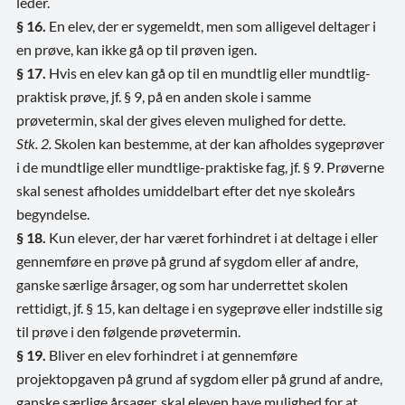
leder.
§ 16.
En elev, der er sygemeldt, men som alligevel deltager i
en prøve, kan ikke gå op til prøven igen.
§ 17.
Hvis en elev kan gå op til en mundtlig eller mundtlig-
praktisk prøve, jf. § 9, på en anden skole i samme
prøvetermin, skal der gives eleven mulighed for dette.
Stk. 2.
Skolen kan bestemme, at der kan afholdes sygeprøver
i de mundtlige eller mundtlige-praktiske fag, jf. § 9. Prøverne
skal senest afholdes umiddelbart efter det nye skoleårs
begyndelse.
§ 18.
Kun elever, der har været forhindret i at deltage i eller
gennemføre en prøve på grund af sygdom eller af andre,
ganske særlige årsager, og som har underrettet skolen
rettidigt, jf. § 15, kan deltage i en sygeprøve eller indstille sig
til prøve i den følgende prøvetermin.
§ 19.
Bliver en elev forhindret i at gennemføre
projektopgaven på grund af sygdom eller på grund af andre,
ganske særlige årsager, skal eleven have mulighed for at