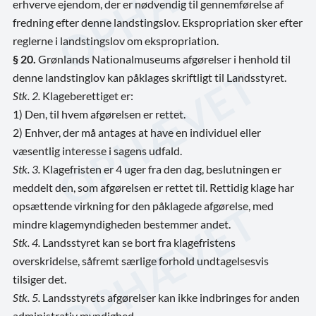
erhverve ejendom, der er nødvendig til gennemførelse af
fredning efter denne landstingslov. Ekspropriation sker efter
reglerne i landstingslov om ekspropriation.
§ 20.
Grønlands Nationalmuseums afgørelser i henhold til
denne landstinglov kan påklages skriftligt til Landsstyret.
Stk. 2.
Klageberettiget er:
1) Den, til hvem afgørelsen er rettet.
2) Enhver, der må antages at have en individuel eller
væsentlig interesse i sagens udfald.
Stk. 3.
Klagefristen er 4 uger fra den dag, beslutningen er
meddelt den, som afgørelsen er rettet til. Rettidig klage har
opsættende virkning for den påklagede afgørelse, med
mindre klagemyndigheden bestemmer andet.
Stk. 4.
Landsstyret kan se bort fra klagefristens
overskridelse, såfremt særlige forhold undtagelsesvis
tilsiger det.
Stk. 5.
Landsstyrets afgørelser kan ikke indbringes for anden
administrativ myndighed.