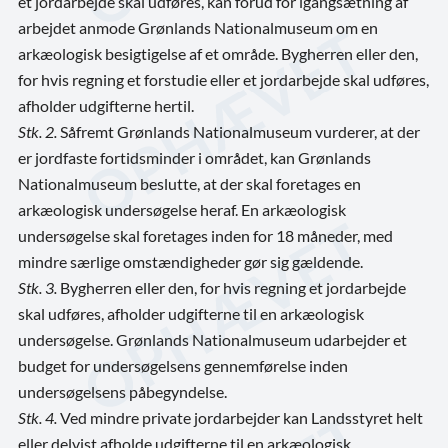
et jordarbejde skal udføres, kan forud for igangsætning af
arbejdet anmode Grønlands Nationalmuseum om en
arkæologisk besigtigelse af et område. Bygherren eller den,
for hvis regning et forstudie eller et jordarbejde skal udføres,
afholder udgifterne hertil.
Stk. 2.
Såfremt Grønlands Nationalmuseum vurderer, at der
er jordfaste fortidsminder i området, kan Grønlands
Nationalmuseum beslutte, at der skal foretages en
arkæologisk undersøgelse heraf. En arkæologisk
undersøgelse skal foretages inden for 18 måneder, med
mindre særlige omstændigheder gør sig gældende.
Stk. 3.
Bygherren eller den, for hvis regning et jordarbejde
skal udføres, afholder udgifterne til en arkæologisk
undersøgelse. Grønlands Nationalmuseum udarbejder et
budget for undersøgelsens gennemførelse inden
undersøgelsens påbegyndelse.
Stk. 4.
Ved mindre private jordarbejder kan Landsstyret helt
eller delvist afholde udgifterne til en arkæologisk