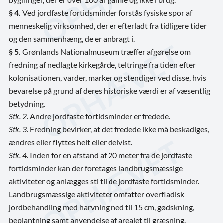
§ 4.
Ved jordfaste fortidsminder forstås fysiske spor af
menneskelig virksomhed, der er efterladt fra tidligere tider
og den sammenhæng, de er anbragt i.
§ 5.
Grønlands Nationalmuseum træffer afgørelse om
fredning af nedlagte kirkegårde, teltringe fra tiden efter
kolonisationen, varder, marker og stendiger ved disse, hvis
bevarelse på grund af deres historiske værdi er af væsentlig
betydning.
Stk. 2.
Andre jordfaste fortidsminder er fredede.
Stk. 3.
Fredning bevirker, at det fredede ikke må beskadiges,
ændres eller flyttes helt eller delvist.
Stk. 4.
Inden for en afstand af 20 meter fra de jordfaste
fortidsminder kan der foretages landbrugsmæssige
aktiviteter og anlægges sti til de jordfaste fortidsminder.
Landbrugsmæssige aktiviteter omfatter overfladisk
jordbehandling med harvning ned til 15 cm, gødskning,
beplantning samt anvendelse af arealet til græsning.