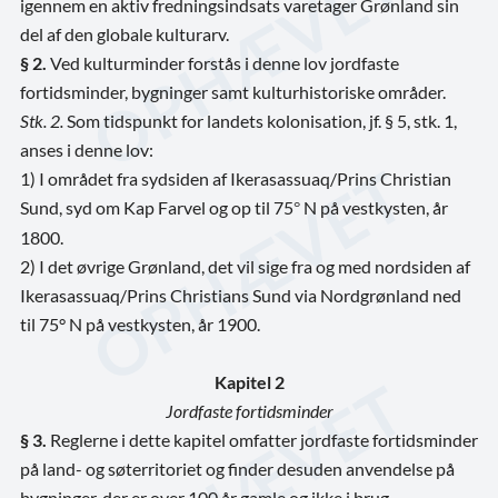
igennem en aktiv fredningsindsats varetager Grønland sin
del af den globale kulturarv.
§ 2.
Ved kulturminder forstås i denne lov jordfaste
fortidsminder, bygninger samt kulturhistoriske områder.
Stk. 2.
Som tidspunkt for landets kolonisation, jf. § 5, stk. 1,
anses i denne lov:
1) I området fra sydsiden af Ikerasassuaq/Prins Christian
Sund, syd om Kap Farvel og op til 75
N på vestkysten, år
°
1800.
2) I det øvrige Grønland, det vil sige fra og med nordsiden af
Ikerasassuaq/Prins Christians Sund via Nordgrønland ned
til 75° N på vestkysten, år 1900.
Kapitel 2
Jordfaste fortidsminder
§ 3.
Reglerne i dette kapitel omfatter jordfaste fortidsminder
på land- og søterritoriet og finder desuden anvendelse på
bygninger, der er over 100 år gamle og ikke i brug.