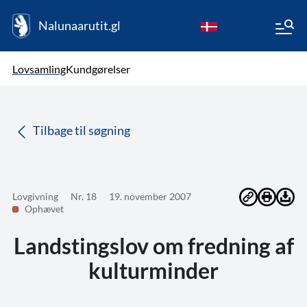
Nalunaarutit.gl
kl-GL
Vælg sprog
Lovsamling
Kundgørelser
da
( Valgt )
Tilbage til søgning
Lovgivning
Nr. 18
19. november 2007
Ophævet
Landstingslov om fredning af
kulturminder