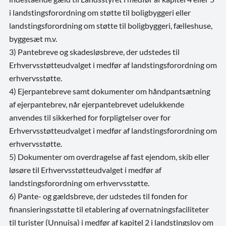
i landstingsforordning om støtte til boligbyggeri eller
landstingsforordning om støtte til boligbyggeri, fælleshuse,
byggesæt m.v.
3) Pantebreve og skadesløsbreve, der udstedes til
Erhvervsstøtteudvalget i medfør af landstingsforordning om
erhvervsstøtte.
4) Ejerpantebreve samt dokumenter om håndpantsætning
af ejerpantebrev, når ejerpantebrevet udelukkende
anvendes til sikkerhed for forpligtelser over for
Erhvervsstøtteudvalget i medfør af landstingsforordning om
erhvervsstøtte.
5) Dokumenter om overdragelse af fast ejendom, skib eller
løsøre til Erhvervsstøtteudvalget i medfør af
landstingsforordning om erhvervsstøtte.
6) Pante- og gældsbreve, der udstedes til fonden for
finansieringsstøtte til etablering af overnatningsfaciliteter
til turister (Unnuisa) i medfør af kapitel 2 i landstingslov om