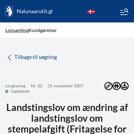
Nalunaarutit.gl
kl-GL
Vælg sprog
Lovsamling
Kundgørelser
da
( Valgt )
Tilbage til søgning
Lovgivning
Nr. 10
15. november 2007
Gældende
Landstingslov om ændring af
landstingslov om
stempelafgift (Fritagelse for