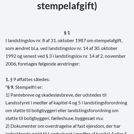
stempelafgift)
§ 1
I landstingslov nr. 8 af 31. oktober 1987 om stempelafgift,
som ændret bl.a. ved landstingslov nr. 14 af 30. oktober
1992 og senest ved § 3 i landstingslov nr. 14 af 2. november
2006, foretages følgende ændringer:
1.
§ 9
affattes således:
"
§ 9.
Stempelfri er:
1) Pantebreve og skadesløsbreve, der udstedes til
Landsstyret i medfør af kapitel 4 og 5 i landstingsforordning
om støtte til boligbyggeri eller landstingsforordning om
støtte til boligbyggeri, fælleshuse, byggesæt m.v.
2) Dokumenter om overdragelse af fast ejendom, der har
indestående gæld til Landsstyret i medfør af kapitel 4 eller 5