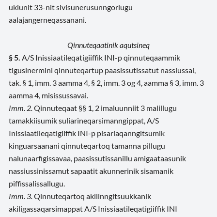
ukiunit 33-nit sivisunerusunngorlugu
aalajangerneqassanani.
Qinnuteqaatinik aqutsineq
§ 5.
A/S Inissiaatileqatigiiffik INI-p qinnuteqaammik
tigusinermini qinnuteqartup paasissutissatut nassiussai,
tak. § 1, imm. 3 aamma 4, § 2, imm. 3 og 4, aamma § 3, imm. 3
aamma 4, misissussavai.
Imm. 2.
Qinnuteqaat §§ 1, 2 imaluunniit 3 malillugu
tamakkiisumik suliarineqarsimanngippat, A/S
Inissiaatileqatigiiffik INI-p pisariaqanngitsumik
kinguarsaanani qinnuteqartoq tamanna pillugu
nalunaarfigissavaa, paasissutissanillu amigaataasunik
nassiussinissamut sapaatit akunnerinik sisamanik
piffissalissallugu.
Imm. 3.
Qinnuteqartoq akilinngitsuukkanik
akiligassaqarsimappat A/S Inissiaatileqatigiiffik INI