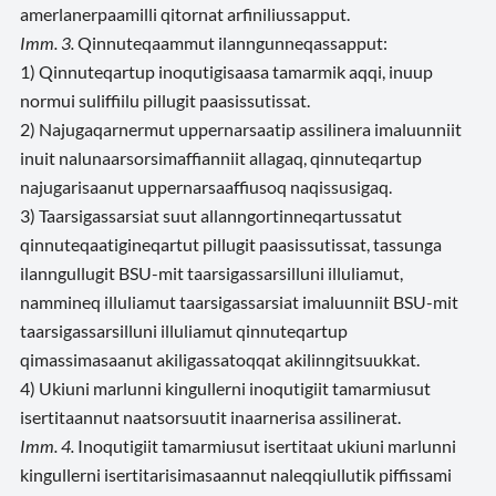
amerlanerpaamilli qitornat arfiniliussapput.
Imm. 3.
Qinnuteqaammut ilanngunneqassapput:
1) Qinnuteqartup inoqutigisaasa tamarmik aqqi, inuup
normui suliffiilu pillugit paasissutissat.
2) Najugaqarnermut uppernarsaatip assilinera imaluunniit
inuit nalunaarsorsimaffianniit allagaq, qinnuteqartup
najugarisaanut uppernarsaaffiusoq naqissusigaq.
3) Taarsigassarsiat suut allanngortinneqartussatut
qinnuteqaatigineqartut pillugit paasissutissat, tassunga
ilanngullugit BSU-mit taarsigassarsilluni illuliamut,
nammineq illuliamut taarsigassarsiat imaluunniit BSU-mit
taarsigassarsilluni illuliamut qinnuteqartup
qimassimasaanut akiligassatoqqat akilinngitsuukkat.
4) Ukiuni marlunni kingullerni inoqutigiit tamarmiusut
isertitaannut naatsorsuutit inaarnerisa assilinerat.
Imm. 4.
Inoqutigiit tamarmiusut isertitaat ukiuni marlunni
kingullerni isertitarisimasaannut naleqqiullutik piffissami