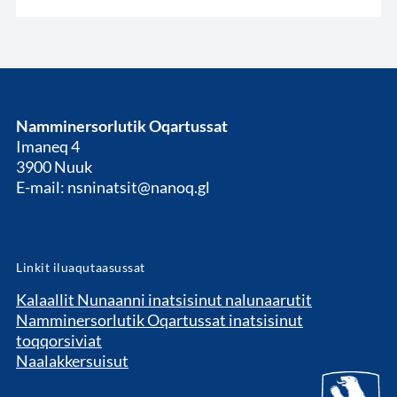
Namminersorlutik Oqartussat
Imaneq 4
3900 Nuuk
E-mail: nsninatsit@nanoq.gl
Linkit iluaqutaasussat
Kalaallit Nunaanni inatsisinut nalunaarutit
Namminersorlutik Oqartussat inatsisinut
toqqorsiviat
Naalakkersuisut