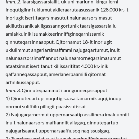
Imm. 2.
Taarsigassarsiallit, ukiuni marlunni kingullerni
inoqutigiinni ukiumut akileraarutaasussanik 128.000 kr.-it
inorlugit isertitaqarsimasutut nalunaarsorsimasut
akiliutissanik akiligassanngortunik taarsigassarsiallu
amiakkuinik isumakkeerinniffigineqarnissamik
qinnuteqarsinnaapput. Qitornamut 18-it inorlugit
ukiulimmut angerlarsimaffimmi najugaqartumut, inuit
nalunaarsorsimaffiannut nalunaarsorneqarsimasumut
ataatsimut isertitanut killissarititat 4.000 kr.-inik
qaffanneqassapput, amerlanerpaamilli qitornat
arfiniliussapput.
Imm. 3.
Qinnuteqaammut ilanngunneqassapput:
1) Qinnuteqartup inoqutigisaasa tamarmik aqqi, inuup
normui suliffiilu pillugit paasissutissat.
2) Najugaqarnermut uppernarsaatip assilinera imaluunniit
inuit nalunaarsorsimaffianniit allagaq, qinnuteqartup
najugarisaanut uppernarsaaffiusoq naqissusigaq.
3) Taarsigassarsiat suut isumakkeerinniffigineqartussatut