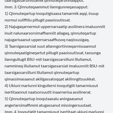
taarsigassarsinissamik qinnuteqarsinnaapput.
Imm. 3.
Qinnuteqaammut ilanngunneqassapput:
1) Qinnuteqartup inoqutigisaasa tamarmik aqqi, inuup
normui suliffiilu pillugit paasissutissat.
2) Najugaqarnermut uppernarsaatip assilinera imaluunniit
inuit nalunaarsorsimaffianniit allagaq, qinnuteqartup
najugarisaanut uppernarsaaffiusoq naqissusigaq.
3) Taarsigassarsiat suut allanngortinneqarnissaannut
qinnuteqaatigineqartut pillugit paasissutissat, tassunga
ilanngullugit BSU-mit taarsigassarsilluni illuliamut,
nammineq illuliamut taarsigassarsiat imaluunniit BSU-mit
taarsigassarsilluni illuliamut qinnuteqartup
qimassimasaanut akiligassatoqqat akilinngitsuukkat.
4) Ukiuni marlunni kingullerni inoqutigiit tamarmiusut
isertitaannut naatsorsuutit inaarnerisa assilinerat.
5) Qinnuteqartup inoqutaasalu aningaasanut
angerlarsimaffimmi atugassanut missingersuutaat.
Imm. 4.
Inoqutigiit tamarmiusut isertitaat ukiuni marlunni