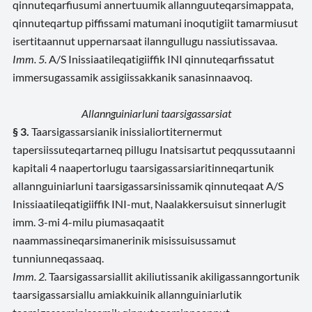
qinnuteqarfiusumi annertuumik allannguuteqarsimappata,
qinnuteqartup piffissami matumani inoqutigiit tamarmiusut
isertitaannut uppernarsaat ilanngullugu nassiutissavaa.
Imm. 5.
A/S Inissiaatileqatigiiffik INI qinnuteqarfissatut
immersugassamik assigiissakkanik sanasinnaavoq.
Allannguiniarluni taarsigassarsiat
§ 3.
Taarsigassarsianik inissialiortiternermut
tapersiissuteqartarneq pillugu Inatsisartut peqqussutaanni
kapitali 4 naapertorlugu taarsigassarsiaritinneqartunik
allannguiniarluni taarsigassarsinissamik qinnuteqaat A/S
Inissiaatileqatigiiffik INI-mut, Naalakkersuisut sinnerlugit
imm. 3-mi 4-milu piumasaqaatit
naammassineqarsimanerinik misissuisussamut
tunniunneqassaaq.
Imm. 2.
Taarsigassarsiallit akiliutissanik akiligassanngortunik
taarsigassarsiallu amiakkuinik allannguiniarlutik