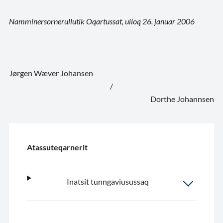
Namminersornerullutik Oqartussat, ulloq 26. januar 2006
Jørgen Wæver Johansen
/
Dorthe Johannsen
Atassuteqarnerit
Inatsit tunngaviusussaq