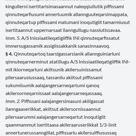
kingullerni isertitarisimasaannut naleqqiullutik piffissami
qinnuteqarfiusumi annertuumik allannguuteqarsimappata,
qinnuteqartup piffissami matumani inoqutigiit tamarmiusut
isertitaannut uppernarsaat ilanngullugu nassiutissavaa.
Imm. 5.
A/S Inissiaatileqatigiiffik INI qinnuteqarfissatut
immersugassamik assigiissakkanik sanasinnaavoq.
§ 4.
Qinnuteqartoq taarsigassarsianik allannguiniarluni
qinnuteqarnerminut atatillugu A/S Inissiaatileqatigiiffik INI-
mit ikiorneqarluni akiitsunik akilersuinissamut
pilersaarusiussaaq, tassanilu akiitsut piffissami
sukumiisumik aalajangersarneqartumi qanoq
akilersorneqarnissaat aalajangersarneqassaaq.
Imm. 2.
Piffissani aalajangersimasuni akiligassat
ilanngaaseriikkat, akiitsut akilersornissaannut
pilersaarummi aalajangersarneqartut inoqutigiit
qaammammut isertitaasa akileraaruseriikkat 1/3-iinit
annertunerussanngillat, piffissarlu akilersuiffiusussaq