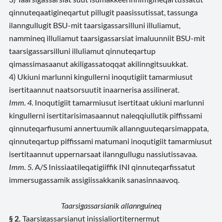
qinnuteqaatigineqartut pillugit paasissutissat, tassunga
ilanngullugit BSU-mit taarsigassarsilluni illuliamut,
nammineq illuliamut taarsigassarsiat imaluunniit BSU-mit
taarsigassarsilluni illuliamut qinnuteqartup
qimassimasaanut akiligassatoqqat akilinngitsuukkat.
4) Ukiuni marlunni kingullerni inoqutigiit tamarmiusut
isertitaannut naatsorsuutit inaarnerisa assilinerat.
Imm. 4.
Inoqutigiit tamarmiusut isertitaat ukiuni marlunni
kingullerni isertitarisimasaannut naleqqiullutik piffissami
qinnuteqarfiusumi annertuumik allannguuteqarsimappata,
qinnuteqartup piffissami matumani inoqutigiit tamarmiusut
isertitaannut uppernarsaat ilanngullugu nassiutissavaa.
Imm. 5.
A/S Inissiaatileqatigiiffik INI qinnuteqarfissatut
immersugassamik assigiissakkanik sanasinnaavoq.
Taarsigassarsianik allannguineq
§ 2.
Taarsigassarsianut inissialiortiternermut