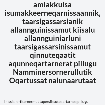
amiakkuisa
isumakkeerneqarnissaannik,
taarsigassarsianik
allannguinissamut kiisalu
allannguiniarluni
taarsigassarsinissamut
qinnuteqaatit
aqunneqartarnerat pillugu
Namminersornerullutik
Oqartussat nalunaarutaat
Inissialiortiternermut tapersiissuteqartarneq pillugu