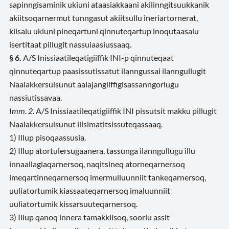
sapinngisaminik ukiuni ataasiakkaani akilinngitsuukkanik
akiitsoqarnermut tunngasut akiitsullu ineriartornerat,
kiisalu ukiuni pineqartuni qinnuteqartup inoqutaasalu
isertitaat pillugit nassuiaasiussaaq.
§ 6.
A/S Inissiaatileqatigiiffik INI-p qinnuteqaat
qinnuteqartup paasissutissatut ilanngussai ilanngullugit
Naalakkersuisunut aalajangiiffigisassanngorlugu
nassiutissavaa.
Imm. 2.
A/S Inissiaatileqatigiiffik INI pissutsit makku pillugit
Naalakkersuisunut ilisimatitsissuteqassaaq.
1) Illup pisoqaassusia.
2) Illup atortulersugaanera, tassunga ilanngullugu illu
innaallagiaqarnersoq, naqitsineq atorneqarnersoq
imeqartinneqarnersoq imermulluunniit tankeqarnersoq,
uuliatortumik kiassaateqarnersoq imaluunniit
uuliatortumik kissarsuuteqarnersoq.
3) Illup qanoq innera tamakkiisoq, soorlu assit