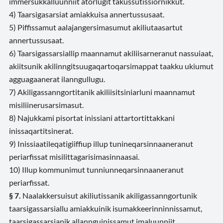
immersukkalluunniit atorlugit takussutissiornikkut.
4) Taarsigasarsiat amiakkuisa annertussusaat.
5) Piffissamut aalajangersimasumut akiliutaasartut
annertussusaat.
6) Taarsigassarsiallip maannamut akiliisarneranut nassuiaat,
akiitsunik akilinngitsuugaqartoqarsimappat taakku ukiumut
agguagaanerat ilanngullugu.
7) Akiligassanngortitanik akiliisitsiniarluni maannamut
misiliinerusarsimasut.
8) Najukkami pisortat inissiani attartortittakkani
inissaqartitsinerat.
9) Inissiaatileqatigiiffiup illup tunineqarsinnaaneranut
periarfissat misilittagarisimasinnaasai.
10) Illup kommunimut tunniunneqarsinnaaneranut
periarfissat.
§ 7.
Naalakkersuisut akiliutissanik akiligassanngortunik
taarsigassarsiallu amiakkuinik isumakkeerinninnissamut,
taarsigassarsianik allannguinissamut imaluunniit