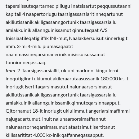
tapersiissuteqartarneq pillugu Inatsisartut peqqussutaanni
kapitali 4 naapertorlugu taarsigassarsiaritinneqartunut
akiliutissanik akiligassanngortunik taarsigassarsiallu
amiakkuinik allannguinissamut qinnuteqaat A/S
Inissiaatileqatigiiffik INI-mut, Naalakkersuisut sinnerlugit
imm. 3-mi 4-milu piumasaqaatit
naammassineqarsimanerinik misissuisussamut
tunniunneqassaaq.
Imm. 2.
Taarsigassarsiallit, ukiuni marlunni kingullerni
inoqutigiinni ukiumut akileraarutaasussanik 180.000 kr.-it
inorlugit isertitaqarsimasutut nalunaarsorsimasut
akiliutissanik akiligassanngortunik taarsigassarsiallu
amiakkuinik allannguinissamik qinnuteqarsinnaapput.
Qitornamut 18-it inorlugit ukiulimmut angerlarsimaffimmi
najugaqartumut, inuit nalunaarsorsimaffiannut
nalunaarsorneqarsimasumut ataatsimut isertitanut
killissarititat 4.000 kr.-inik qaffanneqassapput,