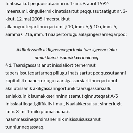
Inatsisartut peqqussutaanni nr. 1-imi, 9. april 1992-
imeersumi, kingullermik Inatsisartut peqqussutaatigut nr. 3-
kkut, 12. maj 2005-imeersukkut
allannguuteqartinneqartumi § 10, imm. 6, § 10a, imm. 6,
aamma § 21a, imm. 4 naapertorlugu aalajangersarneqarpoq:
Akiliutissanik akiligassanngortunik taarsigassarsiallu
amiakkuinik isumakkeerinninneq
§ 1.
Taarsigassarsianut inissialiortiternermut
tapersiissuteqartarneq pillugu Inatsisartut peqqussutaanni
kapitali 4 naapertorlugu taarsigassarsiaritinneqartunut
akiliutissanik akiligassanngortunik taarsigassarsiallu
amiakkuinik isumakkeerinninnissamut qinnuteqaat A/S
Inissiaatileqatigiiffik INI-mut, Naalakkersuisut sinnerlugit
imm. 3-mi 4-milu piumasaqaatit
naammassineqarsimanerinik misissuisussamut
tunniunneqassaaq.