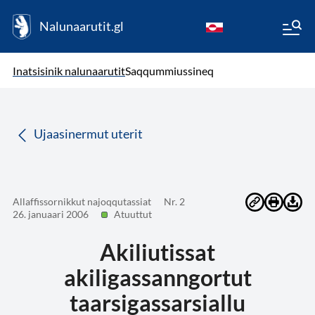
Nalunaarutit.gl
kl-GL
( Toqqagaq )
Oqaatsit toqqakkit
Inatsisinik nalunaarutit
Saqqummiussineq
da
Ujaasinermut uterit
Allaffissornikkut najoqqutassiat
Nr. 2
26. januaari 2006
Atuuttut
Akiliutissat
akiligassanngortut
taarsigassarsiallu