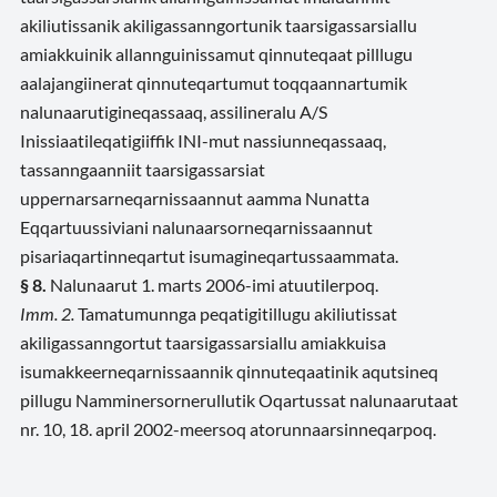
akiliutissanik akiligassanngortunik taarsigassarsiallu
amiakkuinik allannguinissamut qinnuteqaat pilllugu
aalajangiinerat qinnuteqartumut toqqaannartumik
nalunaarutigineqassaaq, assilineralu A/S
Inissiaatileqatigiiffik INI-mut nassiunneqassaaq,
tassanngaanniit taarsigassarsiat
uppernarsarneqarnissaannut aamma Nunatta
Eqqartuussiviani nalunaarsorneqarnissaannut
pisariaqartinneqartut isumagineqartussaammata.
§ 8.
Nalunaarut 1. marts 2006-imi atuutilerpoq.
Imm. 2.
Tamatumunnga peqatigitillugu akiliutissat
akiligassanngortut taarsigassarsiallu amiakkuisa
isumakkeerneqarnissaannik qinnuteqaatinik aqutsineq
pillugu Namminersornerullutik Oqartussat nalunaarutaat
nr. 10, 18. april 2002-meersoq atorunnaarsinneqarpoq.