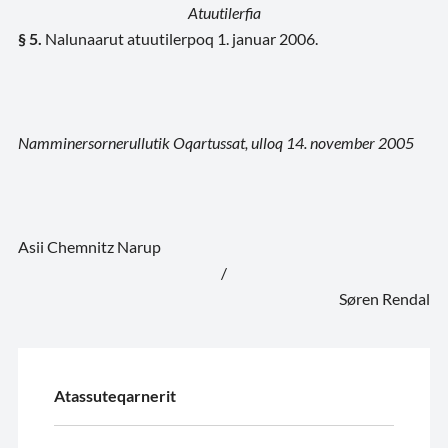
Atuutilerfia
§ 5.
Nalunaarut atuutilerpoq 1. januar 2006.
Namminersornerullutik Oqartussat, ulloq 14. november 2005
Asii Chemnitz Narup
/
Søren Rendal
Atassuteqarnerit