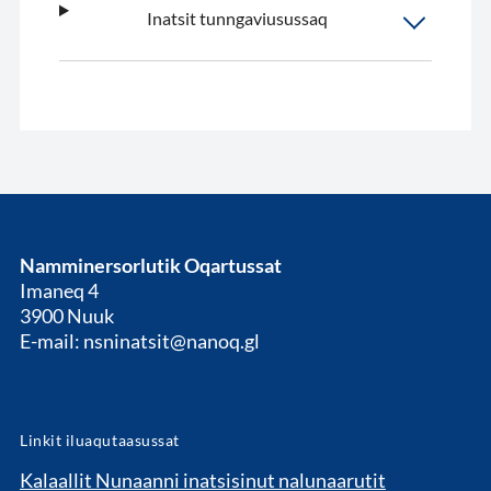
Inatsit tunngaviusussaq
Namminersorlutik Oqartussat
Imaneq 4
3900 Nuuk
E-mail: nsninatsit@nanoq.gl
Linkit iluaqutaasussat
Kalaallit Nunaanni inatsisinut nalunaarutit