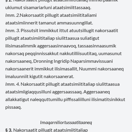
ukiumut sisamariarluni ataatsimiittassaaq.
Imm. 2.
Nakorsaatit pillugit ataatsimiititaliami
ataatsimiinnerit tamanut ammasuunngillat.
Imm. 3.
Pissutsit immikkut ittut atuutsillugit nakorsaatit
pillugit ataatsimiititaliap siulittaasua suliatigut
ilisimasalimmik aggersaasinnaavoq, tassaasinnaasumik
nakorsaq peqqinnissakkut nakkutilliisuutitaq, uumasunut
nakorsaaneq, Dronning Ingridip Naparsimmavissuani
nakorsaanerit immikkut ilisimasallit, Nuummi nakorsaaneq
imaluunniit kigutit nakorsaanerat.
Imm. 4.
Nakorsaatit pillugit ataatsimiititaliap siulittaasua
ataatsimiigiaqqusilluni aggersaassaaq. Aggersaaneq
allakkatigut naleqquttumillu piffissaliilluni ilisimatitsinikkut
pissaaq.
Imaqarniliortussaatitaaneq
§ 3.
Nakorsaatit pillugit ataatsimiititaliap