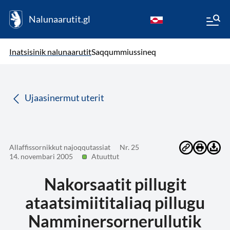
Nalunaarutit.gl
kl-GL
( Toqqagaq )
Oqaatsit toqqakkit
Inatsisinik nalunaarutit
Saqqummiussineq
da
Ujaasinermut uterit
Allaffissornikkut najoqqutassiat
Nr. 25
14. novembari 2005
Atuuttut
Nakorsaatit pillugit
ataatsimiititaliaq pillugu
Namminersornerullutik