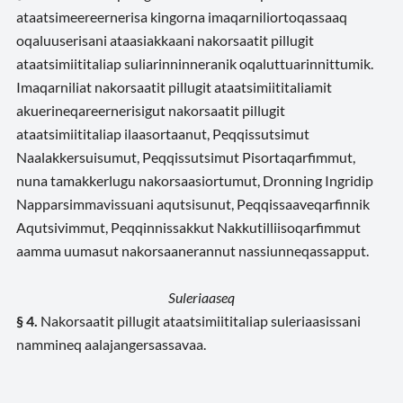
ataatsimeereernerisa kingorna imaqarniliortoqassaaq
oqaluuserisani ataasiakkaani nakorsaatit pillugit
ataatsimiititaliap suliarinninneranik oqaluttuarinnittumik.
Imaqarniliat nakorsaatit pillugit ataatsimiititaliamit
akuerineqareernerisigut nakorsaatit pillugit
ataatsimiititaliap ilaasortaanut, Peqqissutsimut
Naalakkersuisumut, Peqqissutsimut Pisortaqarfimmut,
nuna tamakkerlugu nakorsaasiortumut, Dronning Ingridip
Napparsimmavissuani aqutsisunut, Peqqissaaveqarfinnik
Aqutsivimmut, Peqqinnissakkut Nakkutilliisoqarfimmut
aamma uumasut nakorsaanerannut nassiunneqassapput.
Suleriaaseq
§ 4.
Nakorsaatit pillugit ataatsimiititaliap suleriaasissani
nammineq aalajangersassavaa.