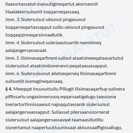
ilaasortassatut inassutigineqartut akornannit
Naalakkersuisunit toqqarneqassaaq.
Imm. 3.
Siulersuisut ukiunut pingasunut
toqqarneqartassapput sulilu ukiunut pingasunut
toqqaqqinneqarsinnaallutik.
Imm. 4.
Siulersuisut suleriaasissartik nammineq
aalajangersassavaat.
Imm. 5.
Ilisimasaqarfimmi sulisut ataatsimeeqataasartutut
siulersuisut ataatsimiinneranni peqataasassapput.
Imm. 6.
Siulersuisunut allatseqarneq Ilisimasaqarfimmi
sulisumit isumagineqassaaq.
§ 4.
Meeqqat Inuusuttullu Pillugit Ilisimasaqarfiup sulinera
piffissarlu ungasinnerusoq eqqarsaatigalugu taassuma
ineriartortinnissaanut najoqqutassanik siulersuisut
aalajangersaassapput. Suliassat pilersaarusiornerat
siulersuisut aalajangersassavaat taamaasillutillu
siunertamut naapertuuttuunissaat akisussaaffigissallugu,