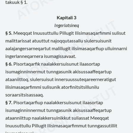
takuuk § 1.
Kapitali 3
Ingerlatsineq
§ 5.
Meeqqat Inuusuttullu Pillugit Ilisimasaqarfimmi sulisut
malittarissat atuuttut najoqqutassallu siulersuisunit
aalajangersarneqartut malillugit ilisimasaqarfiup ulluinnarni
ingerlanneqarnera isumagissavaat.
§ 6.
Pisortaqarfik naalakkersuisunut ilaasortap
isumaginninnermut tunngasunik akisussaaffeqartup
ataaniittoq, siulersuisut innersuussuteqareerneratigut
ilisimasaqarfimmi sulisunik atorfinitsitsillunilu
soraarsitsisassaaq.
§ 7.
Pisortaqarfiup naalakkersuisunut ilaasortap
isumaginninnermut tunngasunik akisussaaffeqartup
ataanniittup naalakkersuinikkut suliassat Meeqqat
Inuusuttullu Pillugit Ilisimasaqarfimmut tunngassutillit