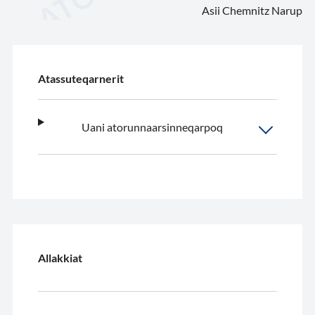
Asii Chemnitz Narup
Atassuteqarnerit
Uani atorunnaarsinneqarpoq
Allakkiat