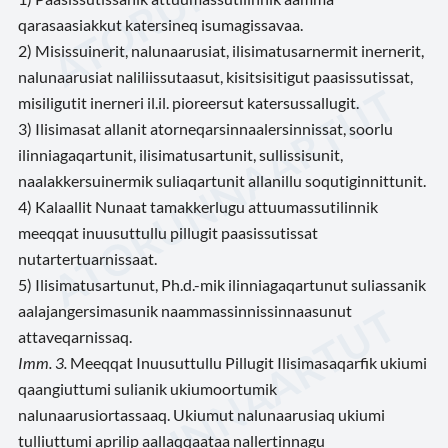
qarasaasiakkut katersineq isumagissavaa.
2) Misissuinerit, nalunaarusiat, ilisimatusarnermit inernerit,
nalunaarusiat naliliissutaasut, kisitsisitigut paasissutissat,
misiligutit inerneri il.il. pioreersut katersussallugit.
3) Ilisimasat allanit atorneqarsinnaalersinnissat, soorlu
ilinniagaqartunit, ilisimatusartunit, sullissisunit,
naalakkersuinermik suliaqartunit allanillu soqutiginnittunit.
4) Kalaallit Nunaat tamakkerlugu attuumassutilinnik
meeqqat inuusuttullu pillugit paasissutissat
nutartertuarnissaat.
5) Ilisimatusartunut, Ph.d.-mik ilinniagaqartunut suliassanik
aalajangersimasunik naammassinnissinnaasunut
attaveqarnissaq.
Imm. 3.
Meeqqat Inuusuttullu Pillugit Ilisimasaqarfik ukiumi
qaangiuttumi sulianik ukiumoortumik
nalunaarusiortassaaq. Ukiumut nalunaarusiaq ukiumi
tulliuttumi aprilip aallaqqaataa nallertinnagu