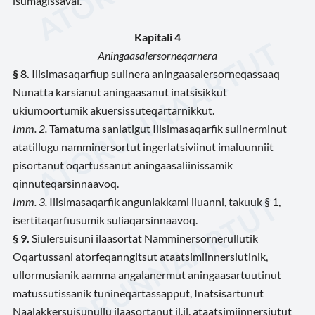
isumagissavai.
Kapitali 4
Aningaasalersorneqarnera
§ 8.
Ilisimasaqarfiup sulinera aningaasalersorneqassaaq
Nunatta karsianut aningaasanut inatsisikkut
ukiumoortumik akuersissuteqartarnikkut.
Imm. 2.
Tamatuma saniatigut Ilisimasaqarfik sulinerminut
atatillugu namminersortut ingerlatsiviinut imaluunniit
pisortanut oqartussanut aningaasaliinissamik
qinnuteqarsinnaavoq.
Imm. 3.
Ilisimasaqarfik anguniakkami iluanni, takuuk § 1,
isertitaqarfiusumik suliaqarsinnaavoq.
§ 9.
Siulersuisuni ilaasortat Namminersornerullutik
Oqartussani atorfeqanngitsut ataatsimiinnersiutinik,
ullormusianik aamma angalanermut aningaasartuutinut
matussutissanik tunineqartassapput, Inatsisartunut
Naalakkersuisunullu ilaasortanut il.il. ataatsimiinnersiutut