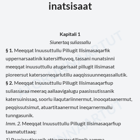
inatsisaat
Kapitali 1
Siunertaq suliassallu
§ 1.
Meeqqat Inuusuttullu Pillugit Ilisimasaqarfik
uppernarsaatinik katersiffiuvoq, tassani nunatsinni
meeqqat inuusuttullu atugarisaat pillugit ilisimasat
pioreersut katersorneqarlutillu aaqqissuunneqassallutik.
§ 2.
Meeqqat Inuusuttullu Pillugit Ilisimasaqarfiup
suliassaraa meeraq aallaavigalugu paasissutissanik
katersuinissaq, soorlu ilaqutariinnermut, inooqataanermut,
peqqissutsimut, atuartitaanermut ineqarnermullu
tunngasunik.
Imm. 2.
Meeqqat Inuusuttullu Pillugit Ilisimasaqarfiup
taamatuttaaq:
1) Paasissutissanik attuumassutilinnik aamma