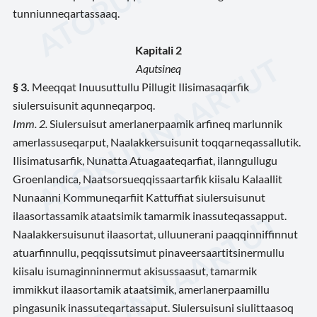
tunniunneqartassaaq.
Kapitali 2
Aqutsineq
§ 3.
Meeqqat Inuusuttullu Pillugit Ilisimasaqarfik
siulersuisunit aqunneqarpoq.
Imm. 2.
Siulersuisut amerlanerpaamik arfineq marlunnik
amerlassuseqarput, Naalakkersuisunit toqqarneqassallutik.
Ilisimatusarfik, Nunatta Atuagaateqarfiat, ilanngullugu
Groenlandica, Naatsorsueqqissaartarfik kiisalu Kalaallit
Nunaanni Kommuneqarfiit Kattuffiat siulersuisunut
ilaasortassamik ataatsimik tamarmik inassuteqassapput.
Naalakkersuisunut ilaasortat, ulluunerani paaqqinniffinnut
atuarfinnullu, peqqissutsimut pinaveersaartitsinermullu
kiisalu isumaginninnermut akisussaasut, tamarmik
immikkut ilaasortamik ataatsimik, amerlanerpaamillu
pingasunik inassuteqartassaput. Siulersuisuni siulittaasoq