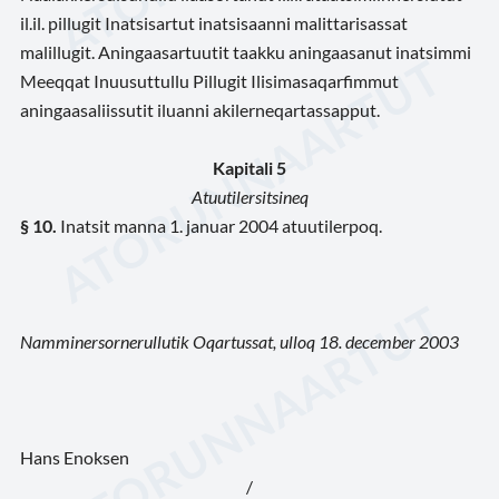
il.il. pillugit Inatsisartut inatsisaanni malittarisassat
malillugit. Aningaasartuutit taakku aningaasanut inatsimmi
Meeqqat Inuusuttullu Pillugit Ilisimasaqarfimmut
aningaasaliissutit iluanni akilerneqartassapput.
Kapitali 5
Atuutilersitsineq
§ 10.
Inatsit manna 1. januar 2004 atuutilerpoq.
Namminersornerullutik Oqartussat, ulloq 18. december 2003
Hans Enoksen
/