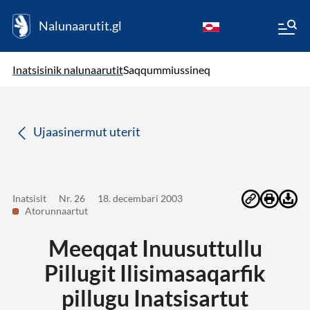
Nalunaarutit.gl
kl-GL
( Toqqagaq )
Oqaatsit toqqakkit
Inatsisinik nalunaarutit
Saqqummiussineq
da
Ujaasinermut uterit
Inatsisit
Nr. 26
18. decembari 2003
Atorunnaartut
Meeqqat Inuusuttullu
Pillugit Ilisimasaqarfik
pillugu Inatsisartut