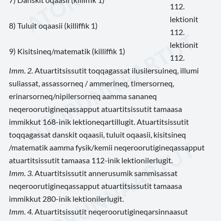
112.
lektionit
8) Tuluit oqaasii (killiffik 1)
112.
lektionit
9) Kisitsineq/matematik (killiffik 1)
112.
Imm. 2.
Atuartitsissutit toqqagassat ilusilersuineq, illumi
suliassat, assassorneq / ammerineq, timersorneq,
erinarsorneq/nipilersorneq aamma sananeq
neqeroorutigineqassapput atuartitsissutit tamaasa
immikkut 168-inik lektioneqartillugit. Atuartitsissutit
toqqagassat danskit oqaasii, tuluit oqaasii, kisitsineq
/matematik aamma fysik/kemii neqeroorutigineqassapput
atuartitsissutit tamaasa 112-inik lektionilerlugit.
Imm. 3.
Atuartitsissutit annerusumik sammisassat
neqeroorutigineqassapput atuartitsissutit tamaasa
immikkut 280-inik lektionilerlugit.
Imm. 4.
Atuartitsissutit neqeroorutigineqarsinnaasut