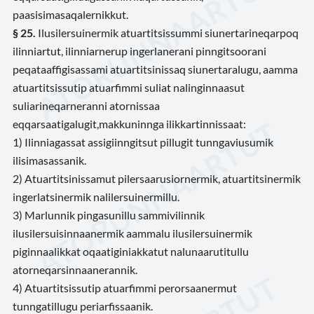
paasisimasaqalernikkut.
§ 25.
Ilusilersuinermik atuartitsissummi siunertarineqarpoq
ilinniartut, ilinniarnerup ingerlanerani pinngitsoorani
peqataaffigisassami atuartitsinissaq siunertaralugu, aamma
atuartitsissutip atuarfimmi suliat nalinginnaasut
suliarineqarneranni atornissaa
eqqarsaatigalugit,makkuninnga ilikkartinnissaat:
1) Ilinniagassat assigiinngitsut pillugit tunngaviusumik
ilisimasassanik.
2) Atuartitsinissamut pilersaarusiornermik, atuartitsinermik
ingerlatsinermik nalilersuinermillu.
3) Marlunnik pingasunillu sammivilinnik
ilusilersuisinnaanermik aammalu ilusilersuinermik
piginnaalikkat oqaatiginiakkatut nalunaarutitullu
atorneqarsinnaanerannik.
4) Atuartitsissutip atuarfimmi perorsaanermut
tunngatillugu periarfissaanik.