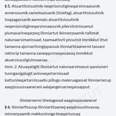
§ 5.
Atuartitsissutinik neqeroorutigineqarsinnaasunik
annerusumik sammisassanik (liniefag), atuartitsissutinik
toqqagassanik aammalu atuartitsissutinik
neqeroorutigineqarsinnaasunik pilersitsinissamut
piumasarineqarpoq ilinniartut ikinnerpaamik tallimat
nalunaarsimanissaat, taamaattorli pissutsit immikkut ittut
tamanna ajornartinngippassuk ilinniartitaanermi tassani
rektorip tamanna saneqqunneqassasoq immikkut
akuersissutigisinnaavaa.
Imm. 2.
Atuaqatigiit ilinniartut nalunaarsimasut qassiuneri
tunngavigalugit avinneqartarnissaat
kattunneqartarnissaallu pillugu maleruagassat ilinniarnerup
aaqqissuussaanerani aalajangersarneqassapput.
Ilinniarnermi ilinniagassat aaqqissuussaanerat
§ 6.
Ilinniarfissuup ilinniartitaaneq aaqqissuutissavaa,
minnerpaamik makkuninnga imaqartussaq