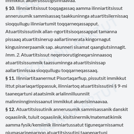
immikkut akuersissutigisinnaavaa.
§ 10.
Ilinniartitsissut toqqagassaq aamma ilinniartitsissut
annerusumik sammisassaq taakkuninnga atuartitsilernissaq
sioqqullugu ilinniartumit toqqarneqassapput.
Atuartitsissutinik allan-ngortitsisoqassappat tamanna
pissaaq atuartitsinerup aallartinnerata kingornagut
kingusinnerpaamik sap. akunneri sisamat qaangiutsinnagit.
Imm. 2.
Atuartitsissut neqeroorutigineqarsinnaasoq
atuartitsissummik taassuminnga atuartitsinissap
aallartinnissaa sioqqullugu toqqarneqassaaq.
§ 11.
Ilinniartitaanermut Pisortaqarfiup, pissutsit immikkut
ittut pisariaqartippassuk, ilinniartoq atuartitsissutini § 9-mi
taaneqartuni ataatsimik arlalinnilluunniit
malinninnginnissaanut immikkut akuerisinnaavaa.
§ 12.
Atuartitsissutinik annerusumik sammisassanik danskit
oqaasiinik, tuluit oqaasiinik, kisitsinermik/matematikimik
aamma fysik/kemiimik ilinniartussatut tiguneqarnissamut
piumasarineqarpoq atuartitsissutini taaneqartuni