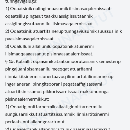
tunngavigalugu:
1) Oqaatsinik nalinginnaasumik ilisimasaqalernissaat
oqaatsillu pingasut taakku assigiissutaannik
assigiinngissutaannillu ilisimasaqalernissaat.
2) Oqaatsinik atuartitsinerup tunngaviusumik suussusiinik
paasisimasaqalernissaat.
3) Oqalulluni allallunilu oqaatsinik atuinermi
ilisimaqqaagassanut pisinnaasaqalernissaat.
§ 15.
Kalaallit oqaasiinik ataatsimoorutassanik semesterip
pingajuani sisamaanilu meeqqat atuarfianni
ilinniartitsinermi siunertaavoq ilinniartut ilinniarnerup
ingerlanerani pinngitsoorani peqataaffigisassami
atuartitsinissamut pikkorissarnissaat makkununnga
pisinnaalernermikkut:
1) Oqaatiginnittarnermik allaatiginnittarnermillu
sungiusarnikkut atuartitsissummik ilinniartitsinermi
periaatsinut allanngorartunut.
2) Oqaasertanik allanngorartunik paasiniaasarnikkut