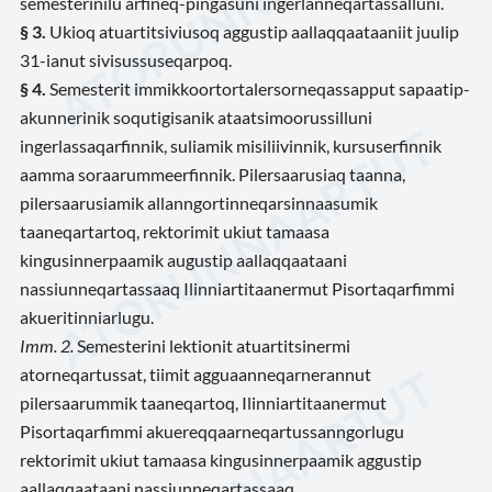
semesterinilu arfineq-pingasuni ingerlanneqartassalluni.
§ 3.
Ukioq atuartitsiviusoq aggustip aallaqqaataaniit juulip
31-ianut sivisussuseqarpoq.
§ 4.
Semesterit immikkoortortalersorneqassapput sapaatip-
akunnerinik soqutigisanik ataatsimoorussilluni
ingerlassaqarfinnik, suliamik misiliivinnik, kursuserfinnik
aamma soraarummeerfinnik. Pilersaarusiaq taanna,
pilersaarusiamik allanngortinneqarsinnaasumik
taaneqartartoq, rektorimit ukiut tamaasa
kingusinnerpaamik augustip aallaqqaataani
nassiunneqartassaaq Ilinniartitaanermut Pisortaqarfimmi
akueritinniarlugu.
Imm. 2.
Semesterini lektionit atuartitsinermi
atorneqartussat, tiimit agguaanneqarnerannut
pilersaarummik taaneqartoq, Ilinniartitaanermut
Pisortaqarfimmi akuereqqaarneqartussanngorlugu
rektorimit ukiut tamaasa kingusinnerpaamik aggustip
aallaqqaataani nassiunneqartassaaq.