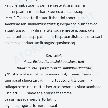
kingullermik atuarfigisami semesterit sisamaanni
minnerpaamik 6-imik karakteereqarsimanissaq.
Imm. 2.
Taamaattorli atuartitsissutini annerusumik
sammisassani ilinniartussatut tiguneqarneq pisinnaavoq,
atuartitsissummik ilinniartitsisoq semesterip aappaata
naanerani isumaqarpat ilinniartoq atuartitsissummi tassani
naammaginarluartumik angusaqarsimasoq.
Kapitali 4.
Atuartitsissutit ataasiakkaat siunertaat
Atuartitsissutit pinngitsoorani ilinniartariaqartut
§ 13.
Atuartitsissutit perorsaanermut/ilinniartitsinermut
tunngasut siunertaraat ilinniartut atu-artitsissummik
suliaqarnerminni inuttut ineriartornerannik siuarsaanissaq,
ilinniartullu ilisimasaqalernissaat aamma
paasisimasaqarnerujartorlutillu
piginnaanngoriartornerunissaat