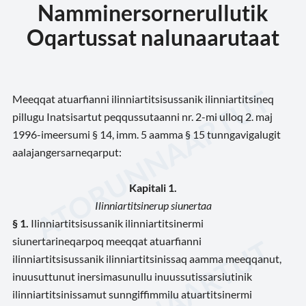
Namminersornerullutik
Oqartussat nalunaarutaat
Meeqqat atuarfianni ilinniartitsisussanik ilinniartitsineq
pillugu Inatsisartut peqqussutaanni nr. 2-mi ulloq 2. maj
1996-imeersumi § 14, imm. 5 aamma § 15 tunngavigalugit
aalajangersarneqarput:
Kapitali 1.
Ilinniartitsinerup siunertaa
§ 1.
Ilinniartitsisussanik ilinniartitsinermi
siunertarineqarpoq meeqqat atuarfianni
ilinniartitsisussanik ilinniartitsinissaq aamma meeqqanut,
inuusuttunut inersimasunullu inuussutissarsiutinik
ilinniartitsinissamut sunngiffimmilu atuartitsinermi