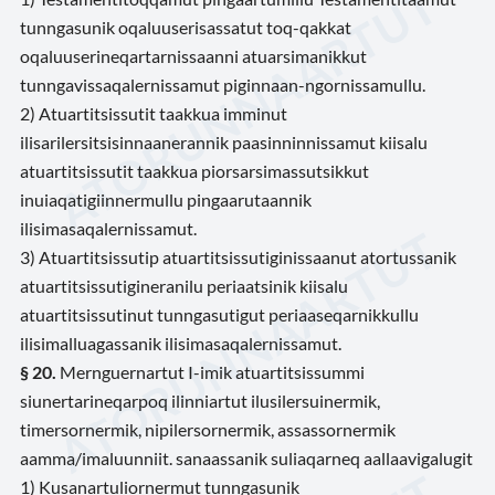
tunngasunik oqaluuserisassatut toq-qakkat
oqaluuserineqartarnissaanni atuarsimanikkut
tunngavissaqalernissamut piginnaan-ngornissamullu.
2) Atuartitsissutit taakkua imminut
ilisarilersitsisinnaanerannik paasinninnissamut kiisalu
atuartitsissutit taakkua piorsarsimassutsikkut
inuiaqatigiinnermullu pingaarutaannik
ilisimasaqalernissamut.
3) Atuartitsissutip atuartitsissutiginissaanut atortussanik
atuartitsissutigineranilu periaatsinik kiisalu
atuartitsissutinut tunngasutigut periaaseqarnikkullu
ilisimalluagassanik ilisimasaqalernissamut.
§ 20.
Mernguernartut I-imik atuartitsissummi
siunertarineqarpoq ilinniartut ilusilersuinermik,
timersornermik, nipilersornermik, assassornermik
aamma/imaluunniit. sanaassanik suliaqarneq aallaavigalugit
1) Kusanartuliornermut tunngasunik