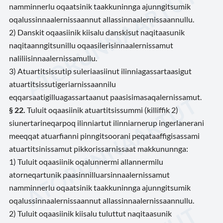
namminnerlu oqaatsinik taakkuninnga ajunngitsumik
oqalussinnaalernissaannut allassinnaalernissaannullu.
2) Danskit oqaasiinik kiisalu danskisut naqitaasunik
naqitaanngitsunillu oqaasilerisinnaalernissamut
naliliisinnaalernissamullu.
3) Atuartitsissutip suleriaasiinut ilinniagassartaasigut
atuartitsissutigeriarnissaannilu
eqqarsaatigilluagassartaanut paasisimasaqalernissamut.
§ 22.
Tuluit oqaasiinik atuartitsissummi (killiffik 2)
siunertarineqarpoq ilinniartut ilinniarnerup ingerlanerani
meeqqat atuarfianni pinngitsoorani peqataaffigisassami
atuartitsinissamut pikkorissarnissaat makkununnga:
1) Tuluit oqaasiinik oqalunnermi allannermilu
atorneqartunik paasinnilluarsinnaalernissamut
namminnerlu oqaatsinik taakkuninnga ajunngitsumik
oqalussinnaalernissaannut allassinnaalernissaannullu.
2) Tuluit oqaasiinik kiisalu tuluttut naqitaasunik