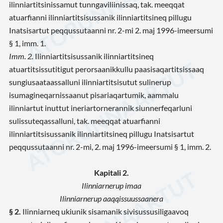
ilinniartitsinissamut tunngaviliinissaq, tak. meeqqat
atuarfianni ilinniartitsisussanik ilinniartitsineq pillugu
Inatsisartut peqqussutaanni nr. 2-mi 2. maj 1996-imeersumi
§ 1, imm. 1.
Imm. 2.
Ilinniartitsisussanik ilinniartitsineq
atuartitsissutitigut perorsaanikkullu paasisaqartitsissaaq
sungiusaataassalluni ilinniartitsisutut sulinerup
isumagineqarnissaanut pisariaqartumik, aammalu
ilinniartut inuttut ineriartornerannik siunnerfeqarluni
sulissuteqassalluni, tak. meeqqat atuarfianni
ilinniartitsisussanik ilinniartitsineq pillugu Inatsisartut
peqqussutaanni nr. 2-mi, 2. maj 1996-imeersumi § 1, imm. 2.
Kapitali 2.
Ilinniarnerup imaa
Ilinniarnerup aaqqissuussaanera
§ 2.
Ilinniarneq ukiunik sisamanik sivisussusiligaavoq