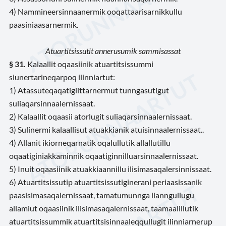
4) Nammineersinnaanermik ooqattaarisarnikkullu
paasiniaasarnermik.
Atuartitsissutit annerusumik sammisassat
§ 31.
Kalaallit oqaasiinik atuartitsissummi
siunertarineqarpoq ilinniartut:
1) Atassuteqaqatigiittarnermut tunngasutigut
suliaqarsinnaalernissaat.
2) Kalaallit oqaasii atorlugit suliaqarsinnaalernissaat.
3) Sulinermi kalaallisut atuakkianik atuisinnaalernissaat..
4) Allanit ikiorneqarnatik oqalullutik allallutillu
oqaatiginiakkaminnik oqaatiginnilluarsinnaalernissaat.
5) Inuit oqaasiinik atuakkiaannillu ilisimasaqalersinnissaat.
6) Atuartitsissutip atuartitsissutiginerani periaasissanik
paasisimasaqalernissaat, tamatumunnga ilanngullugu
allamiut oqaasiinik ilisimasaqalernissaat, taamaalillutik
atuartitsissummik atuartitsisinnaaleqqullugit ilinniarnerup