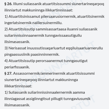
§ 26.
Illumi suliassanik atuartitsissummi siunertarineqarpoq
ilinniartut makkuninnga ilikkartinnissaat:
1) Atuartitsinissamut pilersaarusiornermik, atuartitsinermik
ingerlatsinermik nalilersuinermillu.
2) Atuartitsissutip sammisassartaasa iluanni suliassanik
suliarinnissinnaanermik tunngavissaasutigullu
ilisimasassanik.
3) Nerisassat inuussutissaqarluartut eqqiluisaarluarnerullu
pingaassusiinik paasinninnermik.
4) Atuartitsissutip perorsaanermut tunngasutigut
periarfissaanik.
§ 27.
Assassornermik/ammerinermik atuartitsissummi
siunertarineqarpoq ilinniartut makkuninnga
ilikkartinnissaat:
1) Suliassanik suliarinnissinnaalernermik aamma
ilinniagassat assigiinngitsut pillugit tunngaviusumik
ilisimasassanik.