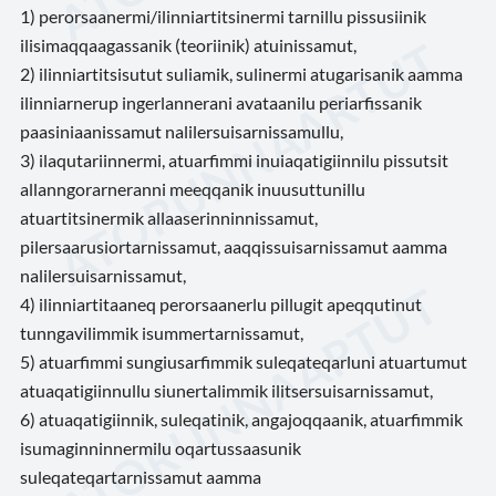
1) perorsaanermi/ilinniartitsinermi tarnillu pissusiinik
ilisimaqqaagassanik (teoriinik) atuinissamut,
2) ilinniartitsisutut suliamik, sulinermi atugarisanik aamma
ilinniarnerup ingerlannerani avataanilu periarfissanik
paasiniaanissamut nalilersuisarnissamullu,
3) ilaqutariinnermi, atuarfimmi inuiaqatigiinnilu pissutsit
allanngorarneranni meeqqanik inuusuttunillu
atuartitsinermik allaaserinninnissamut,
pilersaarusiortarnissamut, aaqqissuisarnissamut aamma
nalilersuisarnissamut,
4) ilinniartitaaneq perorsaanerlu pillugit apeqqutinut
tunngavilimmik isummertarnissamut,
5) atuarfimmi sungiusarfimmik suleqateqarluni atuartumut
atuaqatigiinnullu siunertalimmik ilitsersuisarnissamut,
6) atuaqatigiinnik, suleqatinik, angajoqqaanik, atuarfimmik
isumaginninnermilu oqartussaasunik
suleqateqartarnissamut aamma