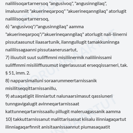
naliliisoqartarnersoq "angusivoq", "angusinngilaq",
imaluunniit "akuerineqarpoq" "akuerineqanngilaq" atorlugit
naliliisoqartarnersoq,
6) "angusivoq"/"angusinngilaq" aamma
"akuerineqarpoq"/"akuerineqanngilaq" atorlugit nali-liinerni
pissutaasunut ilaasartunik, ilanngullugit tamakkuninnga
naliliissagaanni pissutaanerusartut,
7) iliuutsit suut suliffimmi misiliinermik naliliinissami
suliffimmi misiliiffiusumut ingerlasussat erseqqissarneri, tak.
§ 51, imm. 2.
8) napparsimalluni soraarummeertarnissanik
misilitseqqittarnissanillu,
9) atuaqatigiit ilinniartut nalunaarsimasut qassiuneri
tunngavigalugit avinneqartarnissaat
kattunneqartarnissaallu pillugit maleruagassanik aamma
10) takkuttarnissanut malittarisassat kiisalu ilinniagaqartut
ilinniagaqarfinnit anisitaanissaannut piumasaqaatit