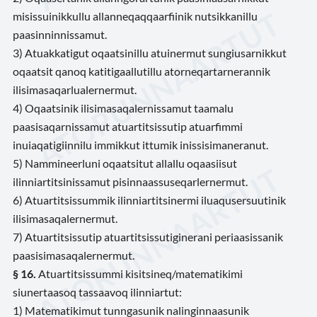
misissuinikkullu allanneqaqqaarfiinik nutsikkanillu
paasinninnissamut.
3) Atuakkatigut oqaatsinillu atuinermut sungiusarnikkut
oqaatsit qanoq katitigaallutillu atorneqartarnerannik
ilisimasaqarlualernermut.
4) Oqaatsinik ilisimasaqalernissamut taamalu
paasisaqarnissamut atuartitsissutip atuarfimmi
inuiaqatigiinnilu immikkut ittumik inissisimaneranut.
5) Nammineerluni oqaatsitut allallu oqaasiisut
ilinniartitsinissamut pisinnaassuseqarlernermut.
6) Atuartitsissummik ilinniartitsinermi iluaqusersuutinik
ilisimasaqalernermut.
7) Atuartitsissutip atuartitsissutiginerani periaasissanik
paasisimasaqalernermut.
§ 16.
Atuartitsissummi kisitsineq/matematikimi
siunertaasoq tassaavoq ilinniartut:
1) Matematikimut tunngasunik nalinginnaasunik