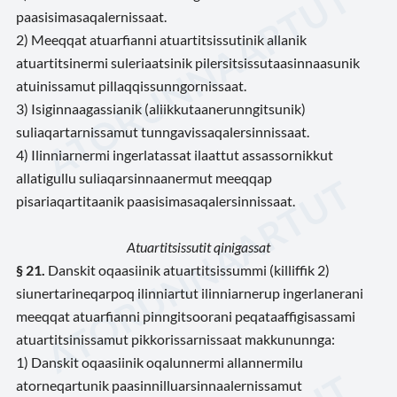
paasisimasaqalernissaat.
2) Meeqqat atuarfianni atuartitsissutinik allanik
atuartitsinermi suleriaatsinik pilersitsissutaasinnaasunik
atuinissamut pillaqqissunngornissaat.
3) Isiginnaagassianik (aliikkutaanerunngitsunik)
suliaqartarnissamut tunngavissaqalersinnissaat.
4) Ilinniarnermi ingerlatassat ilaattut assassornikkut
allatigullu suliaqarsinnaanermut meeqqap
pisariaqartitaanik paasisimasaqalersinnissaat.
Atuartitsissutit qinigassat
§ 21.
Danskit oqaasiinik atuartitsissummi (killiffik 2)
siunertarineqarpoq ilinniartut ilinniarnerup ingerlanerani
meeqqat atuarfianni pinngitsoorani peqataaffigisassami
atuartitsinissamut pikkorissarnissaat makkununnga:
1) Danskit oqaasiinik oqalunnermi allannermilu
atorneqartunik paasinnilluarsinnaalernissamut