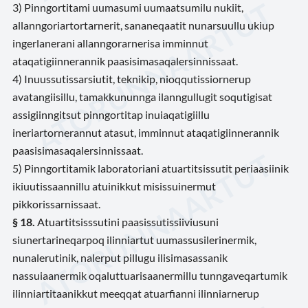
3) Pinngortitami uumasumi uumaatsumilu nukiit,
allanngoriartortarnerit, sananeqaatit nunarsuullu ukiup
ingerlanerani allanngorarnerisa imminnut
ataqatigiinnerannik paasisimasaqalersinnissaat.
4) Inuussutissarsiutit, teknikip, nioqqutissiornerup
avatangiisillu, tamakkununnga ilanngullugit soqutigisat
assigiinngitsut pinngortitap inuiaqatigiillu
ineriartornerannut atasut, imminnut ataqatigiinnerannik
paasisimasaqalersinnissaat.
5) Pinngortitamik laboratoriani atuartitsissutit periaasiinik
ikiuutissaannillu atuinikkut misissuinermut
pikkorissarnissaat.
§ 18.
Atuartitsisssutini paasissutissiiviusuni
siunertarineqarpoq ilinniartut uumassusilerinermik,
nunalerutinik, nalerput pillugu ilisimasassanik
nassuiaanermik oqaluttuarisaanermillu tunngaveqartumik
ilinniartitaanikkut meeqqat atuarfianni ilinniarnerup