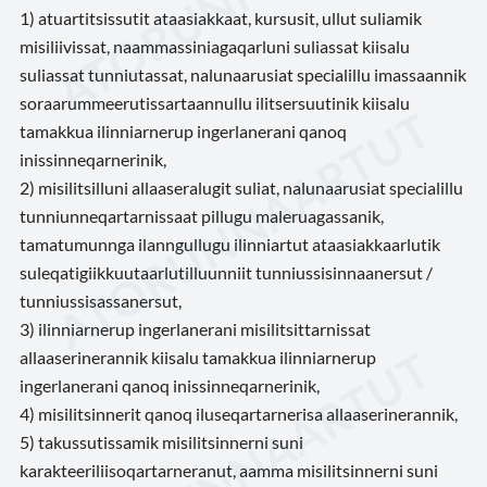
1) atuartitsissutit ataasiakkaat, kursusit, ullut suliamik
misiliivissat, naammassiniagaqarluni suliassat kiisalu
suliassat tunniutassat, nalunaarusiat specialillu imassaannik
soraarummeerutissartaannullu ilitsersuutinik kiisalu
tamakkua ilinniarnerup ingerlanerani qanoq
inissinneqarnerinik,
2) misilitsilluni allaaseralugit suliat, nalunaarusiat specialillu
tunniunneqartarnissaat pillugu maleruagassanik,
tamatumunnga ilanngullugu ilinniartut ataasiakkaarlutik
suleqatigiikkuutaarlutilluunniit tunniussisinnaanersut /
tunniussisassanersut,
3) ilinniarnerup ingerlanerani misilitsittarnissat
allaaserinerannik kiisalu tamakkua ilinniarnerup
ingerlanerani qanoq inissinneqarnerinik,
4) misilitsinnerit qanoq iluseqartarnerisa allaaserinerannik,
5) takussutissamik misilitsinnerni suni
karakteeriliisoqartarneranut, aamma misilitsinnerni suni