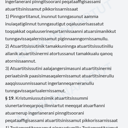
ingerlanerani pinngitsoorani peqataaffigisassami
atuartitsinissamut pikkorissarnissaat
1) Pinngortitanut, inunnut tunngasunut aamma
inuiaqatigiinnut tunngasutigut oqaluuserisassatut
toqqakkat oqaluuserineqartarnissaanni atuarsimanikkut
tunngavissaqalernissamut piginnaanngornissamullu.
2) Atuartitsissutinik tamakkuninnga atuartitsissutinillu
allanik atuartitsinermi atortussanut tamakkualu qanoq
atornissaannut.
3) Atuartitsissutini aalajangersimasuni atuartitsinermi
periaatsinik paasisimasaqalernissamut atuartitsinerullu
aaqqissuunnissaanut ingerlanneqarneranullu
tunngavissaqarlualernissamut.
§ 19.
Kristumiussutsimik atuartitsissummi
siunertarineqarpoq ilinniartut meeqqat atuarfianni
atuarnerup ingerlanerani pinngitsoorani
peqataaffigisassami atuartitsinissamut pikkorissarnissaat
1) Testamentitoqqamut pingaartumillu Testamentitaamut