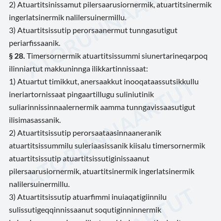
2) Atuartitsinissamut pilersaarusiornermik, atuartitsinermik
ingerlatsinermik nalilersuinermillu.
3) Atuartitsissutip perorsaanermut tunngasutigut
periarfissaanik.
§ 28.
Timersornermik atuartitsissummi siunertarineqarpoq
ilinniartut makkuninnga ilikkartinnissaat:
1) Atuartut timikkut, anersaakkut inooqataassutsikkullu
ineriartornissaat pingaartillugu suliniutinik
suliarinnissinnaalernermik aamma tunngavissaasutigut
ilisimasassanik.
2) Atuartitsissutip perorsaataasinnaaneranik
atuartitsissummilu suleriaasissanik kiisalu timersornermik
atuartitsissutip atuartitsissutiginissaanut
pilersaarusiornermik, atuartitsinermik ingerlatsinermik
nalilersuinermillu.
3) Atuartitsissutip atuarfimmi inuiaqatigiinnilu
sulissutigeqqinnissaanut soqutiginninnermik