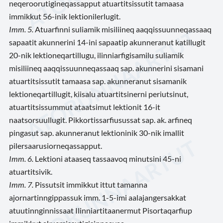
neqeroorutigineqassapput atuartitsissutit tamaasa
immikkut 56-inik lektionilerlugit.
Imm. 5.
Atuarfinni suliamik misiliineq aaqqissuunneqassaaq
sapaatit akunnerini 14-ini sapaatip akunneranut katillugit
20-nik lektioneqartillugu, ilinniarfigisamilu suliamik
misiliineq aaqqissuunneqassaaq sap. akunnerini sisamani
atuartitsissutit tamaasa sap. akunneranut sisamanik
lektioneqartillugit, kiisalu atuartitsinerni periutsinut,
atuartitsissummut ataatsimut lektionit 16-it
naatsorsuullugit. Pikkortissarfiusussat sap. ak. arfineq
pingasut sap. akunneranut lektioninik 30-nik imallit
pilersaarusiorneqassapput.
Imm. 6.
Lektioni ataaseq tassaavoq minutsini 45-ni
atuartitsivik.
Imm. 7.
Pissutsit immikkut ittut tamanna
ajornartinngippassuk imm. 1-5-imi aalajangersakkat
atuutinnginnissaat Ilinniartitaanermut Pisortaqarfiup