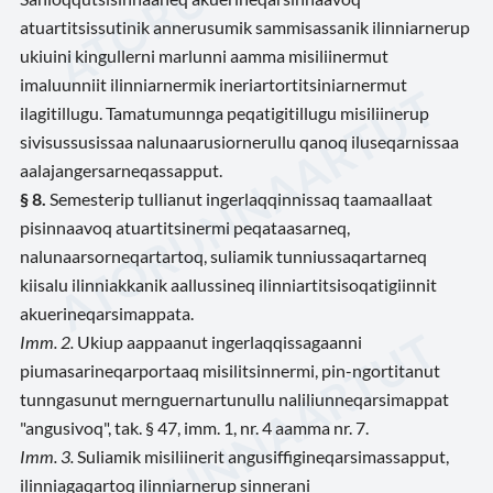
atuartitsissutinik annerusumik sammisassanik ilinniarnerup
ukiuini kingullerni marlunni aamma misiliinermut
imaluunniit ilinniarnermik ineriartortitsiniarnermut
ilagitillugu. Tamatumunnga peqatigitillugu misiliinerup
sivisussusissaa nalunaarusiornerullu qanoq iluseqarnissaa
aalajangersarneqassapput.
§ 8.
Semesterip tullianut ingerlaqqinnissaq taamaallaat
pisinnaavoq atuartitsinermi peqataasarneq,
nalunaarsorneqartartoq, suliamik tunniussaqartarneq
kiisalu ilinniakkanik aallussineq ilinniartitsisoqatigiinnit
akuerineqarsimappata.
Imm. 2.
Ukiup aappaanut ingerlaqqissagaanni
piumasarineqarportaaq misilitsinnermi, pin-ngortitanut
tunngasunut mernguernartunullu naliliunneqarsimappat
"angusivoq", tak. § 47, imm. 1, nr. 4 aamma nr. 7.
Imm. 3.
Suliamik misiliinerit angusiffigineqarsimassapput,
ilinniagaqartoq ilinniarnerup sinnerani