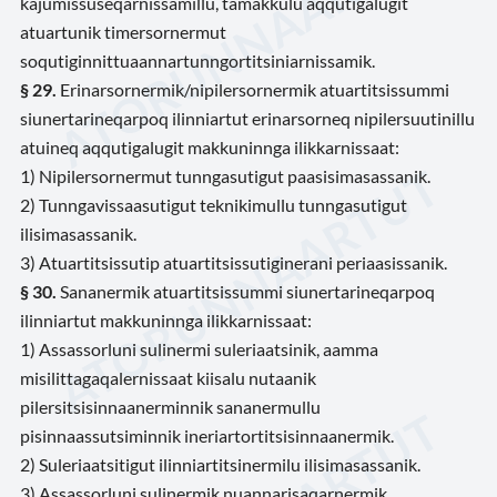
kajumissuseqarnissamillu, tamakkulu aqqutigalugit
atuartunik timersornermut
soqutiginnittuaannartunngortitsiniarnissamik.
§ 29.
Erinarsornermik/nipilersornermik atuartitsissummi
siunertarineqarpoq ilinniartut erinarsorneq nipilersuutinillu
atuineq aqqutigalugit makkuninnga ilikkarnissaat:
1) Nipilersornermut tunngasutigut paasisimasassanik.
2) Tunngavissaasutigut teknikimullu tunngasutigut
ilisimasassanik.
3) Atuartitsissutip atuartitsissutiginerani periaasissanik.
§ 30.
Sananermik atuartitsissummi siunertarineqarpoq
ilinniartut makkuninnga ilikkarnissaat:
1) Assassorluni sulinermi suleriaatsinik, aamma
misilittagaqalernissaat kiisalu nutaanik
pilersitsisinnaanerminnik sananermullu
pisinnaassutsiminnik ineriartortitsisinnaanermik.
2) Suleriaatsitigut ilinniartitsinermilu ilisimasassanik.
3) Assassorluni sulinermik nuannarisaqarnermik.