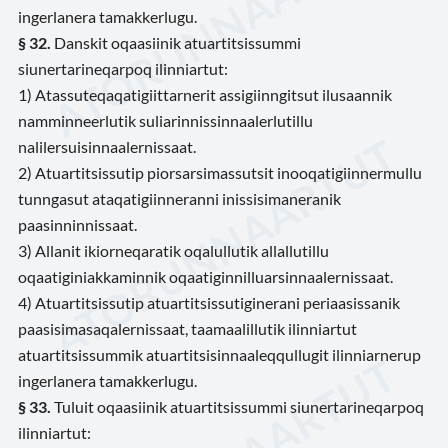
ingerlanera tamakkerlugu.
§ 32.
Danskit oqaasiinik atuartitsissummi
siunertarineqarpoq ilinniartut:
1) Atassuteqaqatigiittarnerit assigiinngitsut ilusaannik
namminneerlutik suliarinnissinnaalerlutillu
nalilersuisinnaalernissaat.
2) Atuartitsissutip piorsarsimassutsit inooqatigiinnermullu
tunngasut ataqatigiinneranni inissisimaneranik
paasinninnissaat.
3) Allanit ikiorneqaratik oqalullutik allallutillu
oqaatiginiakkaminnik oqaatiginnilluarsinnaalernissaat.
4) Atuartitsissutip atuartitsissutiginerani periaasissanik
paasisimasaqalernissaat, taamaalillutik ilinniartut
atuartitsissummik atuartitsisinnaaleqqullugit ilinniarnerup
ingerlanera tamakkerlugu.
§ 33.
Tuluit oqaasiinik atuartitsissummi siunertarineqarpoq
ilinniartut: