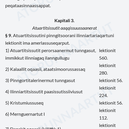
peqataasinnaassappat.
Kapitali 3.
Atuartitsissutit aaqqissuussaanerat
§ 9.
Atuartitsissutini pinngitsoorani ilinniartariaqartuni
lektionit ima amerlassuseqarput.
1) Atuartitsissutit perorsaanermut tunngasut,
lektionit
immikkut ilinniagaq ilanngullugu
560.
lektionit
2) Kalaallit oqaasii, ataatsimoorussassaq
280.
3) Pinngortitalerinermut tunngasut
lektionit 56.
lektionit
4) Ilinniartitsissutit paasissutissiiviusut
224.
5) Kristumiussuseq
lektionit 56.
lektionit
6) Mernguernartut I
112.
lektionit
7) Danskit oqaasii (killiffik 1)