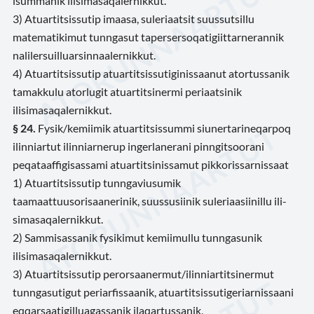
isummanik ilisimasaqalernikkut.
3) Atuartitsissutip imaasa, suleriaatsit suussutsillu
matematikimut tunngasut tapersersoqatigiittarnerannik
nalilersuilluarsinnaalernikkut.
4) Atuartitsissutip atuartitsissutiginissaanut atortussanik
tamakkulu atorlugit atuartitsinermi periaatsinik
ilisimasaqalernikkut.
§ 24.
Fysik/kemiimik atuartitsissummi siunertarineqarpoq
ilinniartut ilinniarnerup ingerlanerani pinngitsoorani
peqataaffigisassami atuartitsinissamut pikkorissarnissaat
1) Atuartitsissutip tunngaviusumik
taamaattuusorisaanerinik, suussusiinik suleriaasiinillu ili-
simasaqalernikkut.
2) Sammisassanik fysikimut kemiimullu tunngasunik
ilisimasaqalernikkut.
3) Atuartitsissutip perorsaanermut/ilinniartitsinermut
tunngasutigut periarfissaanik, atuartitsissutigeriarnissaani
eqqarsaatigilluagassanik ilaqartussanik,