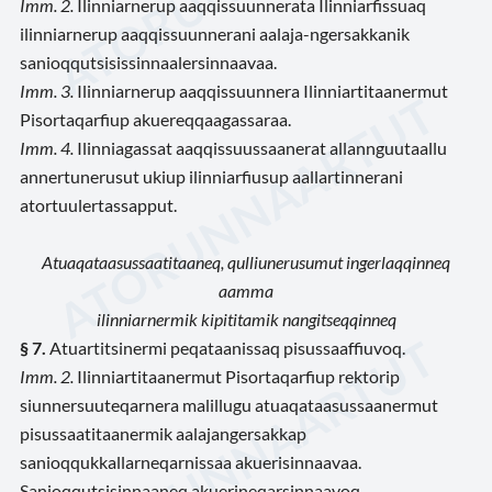
Imm. 2.
Ilinniarnerup aaqqissuunnerata Ilinniarfissuaq
ilinniarnerup aaqqissuunnerani aalaja-ngersakkanik
sanioqqutsisissinnaalersinnaavaa.
Imm. 3.
Ilinniarnerup aaqqissuunnera Ilinniartitaanermut
Pisortaqarfiup akuereqqaagassaraa.
Imm. 4.
Ilinniagassat aaqqissuussaanerat allannguutaallu
annertunerusut ukiup ilinniarfiusup aallartinnerani
atortuulertassapput.
Atuaqataasussaatitaaneq, qulliunerusumut ingerlaqqinneq
aamma
ilinniarnermik kipititamik nangitseqqinneq
§ 7.
Atuartitsinermi peqataanissaq pisussaaffiuvoq.
Imm. 2.
Ilinniartitaanermut Pisortaqarfiup rektorip
siunnersuuteqarnera malillugu atuaqataasussaanermut
pisussaatitaanermik aalajangersakkap
sanioqqukkallarneqarnissaa akuerisinnaavaa.
Sanioqqutsisinnaaneq akuerineqarsinnaavoq