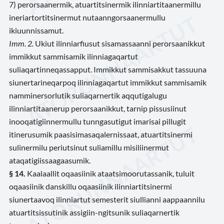
7) perorsaanermik, atuartitsinermik ilinniartitaanermillu
ineriartortitsinermut nutaanngorsaanermullu
ikiuunnissamut.
Imm. 2.
Ukiut ilinniarfiusut sisamassaanni perorsaanikkut
immikkut sammisamik ilinniagaqartut
suliaqartinneqassapput. Immikkut sammisakkut tassuuna
siunertarineqarpoq ilinniagaqartut immikkut sammisamik
namminersorlutik suliaqarnertik aqqutigalugu
ilinniartitaanerup perorsaanikkut, tarnip pissusiinut
inooqatigiinnermullu tunngasutigut imarisai pillugit
itinerusumik paasisimasaqalernissaat, atuartitsinermi
sulinermilu periutsinut suliamillu misiliinermut
ataqatigiissaagaasumik.
§ 14.
Kaalaallit oqaasiinik ataatsimoorutassanik, tuluit
oqaasiinik danskillu oqaasiinik ilinniartitsinermi
siunertaavoq ilinniartut semesterit siullianni aappaannilu
atuartitsissutinik assigiin-ngitsunik suliaqarnertik