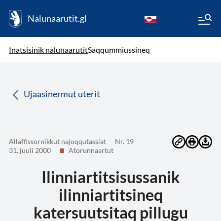
Nalunaarutit.gl
kl-GL
( Toqqagaq )
Oqaatsit toqqakkit
Inatsisinik nalunaarutit
Saqqummiussineq
da
Ujaasinermut uterit
Allaffissornikkut najoqqutassiat
Nr. 19
31. juuli 2000
Atorunnaartut
Ilinniartitsisussanik
ilinniartitsineq
katersuutsitaq pillugu