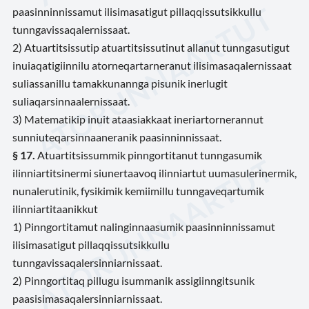
paasinninnissamut ilisimasatigut pillaqqissutsikkullu
tunngavissaqalernissaat.
2) Atuartitsissutip atuartitsissutinut allanut tunngasutigut
inuiaqatigiinnilu atorneqartarneranut ilisimasaqalernissaat
suliassanillu tamakkunannga pisunik inerlugit
suliaqarsinnaalernissaat.
3) Matematikip inuit ataasiakkaat ineriartornerannut
sunniuteqarsinnaaneranik paasinninnissaat.
§ 17.
Atuartitsissummik pinngortitanut tunngasumik
ilinniartitsinermi siunertaavoq ilinniartut uumasulerinermik,
nunalerutinik, fysikimik kemiimillu tunngaveqartumik
ilinniartitaanikkut
1) Pinngortitamut nalinginnaasumik paasinninnissamut
ilisimasatigut pillaqqissutsikkullu
tunngavissaqalersinniarnissaat.
2) Pinngortitaq pillugu isummanik assigiinngitsunik
paasisimasaqalersinniarnissaat.