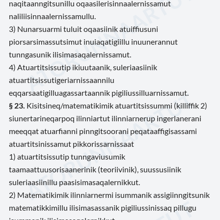
naqitaanngitsunillu oqaasilerisinnaalernissamut
naliliisinnaalernissamullu.
3) Nunarsuarmi tuluit oqaasiinik atuiffiusuni
piorsarsimassutsimut inuiaqatigiillu inuunerannut
tunngasunik ilisimasaqalernissamut.
4) Atuartitsissutip ikiuutaanik, suleriaasiinik
atuartitsissutigeriarnissaannilu
eqqarsaatigilluagassartaannik pigiliussilluarnissamut.
§ 23.
Kisitsineq/matematikimik atuartitsissummi (killiffik 2)
siunertarineqarpoq ilinniartut ilinniarnerup ingerlanerani
meeqqat atuarfianni pinngitsoorani peqataaffigisassami
atuartitsinissamut pikkorissarnissaat
1) atuartitsissutip tunngaviusumik
taamaattuusorisaanerinik (teoriivinik), suussusiinik
suleriaasiinillu paasisimasaqalernikkut.
2) Matematikimik ilinniarnermi isummanik assigiinngitsunik
matematikkimillu ilisimasassanik pigiliussinissaq pillugu