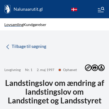
Nalunaarutit.gl
kl-GL
Vælg sprog
Lovsamling
Kundgørelser
da
( Valgt )
Tilbage til søgning
Lovgivning
Nr. 1
2. maj 1997
Ophævet
Landstingslov om ændring af
landstingslov om
Landstinget og Landsstyret