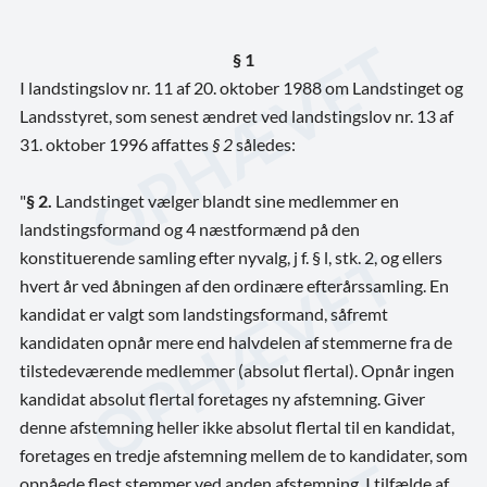
§ 1
I landstingslov nr. 11 af 20. oktober 1988 om Landstinget og
Landsstyret, som senest ændret ved landstingslov nr. 13 af
31. oktober 1996 affattes
§ 2
således:
"
§ 2.
Landstinget vælger blandt sine medlemmer en
landstingsformand og 4 næstformænd på den
konstituerende samling efter nyvalg, j f. § l, stk. 2, og ellers
hvert år ved åbningen af den ordinære efterårssamling. En
kandidat er valgt som landstingsformand, såfremt
kandidaten opnår mere end halvdelen af stemmerne fra de
tilstedeværende medlemmer (absolut flertal). Opnår ingen
kandidat absolut flertal foretages ny afstemning. Giver
denne afstemning heller ikke absolut flertal til en kandidat,
foretages en tredje afstemning mellem de to kandidater, som
opnåede flest stemmer ved anden afstemning. I tilfælde af