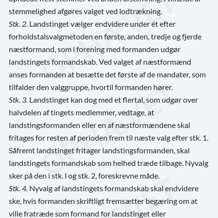
stemmelighed afgøres valget ved lodtrækning.
Stk. 2.
Landstinget vælger endvidere under ét efter
forholdstalsvalgmetoden en første, anden, tredje og fjerde
næstformand, som i forening med formanden udgør
landstingets formandskab. Ved valget af næstformænd
anses formanden at besætte det første af de mandater, som
tilfalder den valggruppe, hvortil formanden hører.
Stk. 3.
Landstinget kan dog med et flertal, som udgør over
halvdelen af tingets medlemmer, vedtage, at
landstingsformanden eller en af næstformændene skal
fritages for resten af perioden frem til næste valg efter stk. 1.
Såfremt landstinget fritager landstingsformanden, skal
landstingets formandskab som helhed træde tilbage. Nyvalg
sker på den i stk. l og stk. 2, foreskrevne måde.
Stk. 4.
Nyvalg af landstingets formandskab skal endvidere
ske, hvis formanden skriftligt fremsætter begæring om at
ville fratræde som formand for landstinget eller