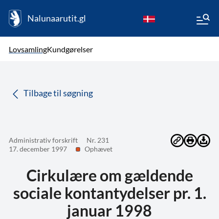
Nalunaarutit.gl
kl-GL
Vælg sprog
Lovsamling
Kundgørelser
da
( Valgt )
Tilbage til søgning
Administrativ forskrift
Nr. 231
17. december 1997
Ophævet
Cirkulære om gældende
sociale kontantydelser pr. 1.
januar 1998