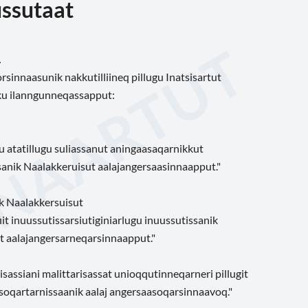
ssutaat
.
rsinnaasunik nakkutilliineq pillugu Inatsisartut
ku ilanngunneqassapput:
lu atatillugu suliassanut aningaasaqarnikkut
ssanik Naalakkeruisut aalajangersaasinnaapput."
ik Naalakkersuisut
t inuussutissarsiutiginiarlugu inuussutissanik
at aalajangersarneqarsinnaapput."
arisassiani malittarisassat unioqqutinneqarneri pillugit
iisoqartarnissaanik aalaj angersaasoqarsinnaavoq."