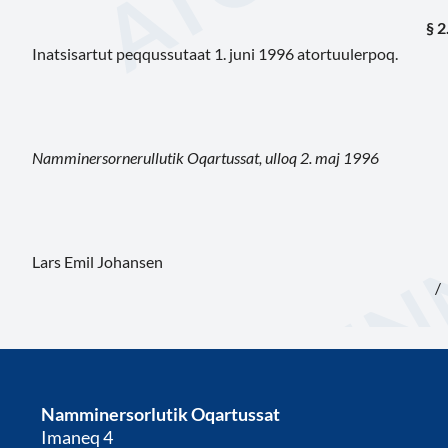
§ 2
Inatsisartut peqqussutaat 1. juni 1996 atortuulerpoq.
Namminersornerullutik Oqartussat, ulloq 2. maj 1996
Lars Emil Johansen
/
Namminersorlutik Oqartussat
Imaneq 4