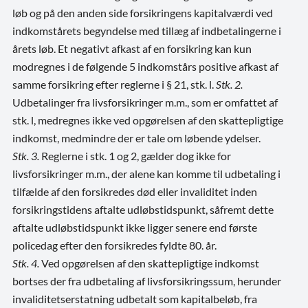
løb og på den anden side forsikringens kapitalværdi ved
indkomstårets begyndelse med tillæg af indbetalingerne i
årets løb. Et negativt afkast af en forsikring kan kun
modregnes i de følgende 5 indkomstårs positive afkast af
samme forsikring efter reglerne i § 21, stk. l.
Stk. 2.
Udbetalinger fra livsforsikringer m.m., som er omfattet af
stk. l, medregnes ikke ved opgørelsen af den skattepligtige
indkomst, medmindre der er tale om løbende ydelser.
Stk. 3.
Reglerne i stk. 1 og 2, gælder dog ikke for
livsforsikringer m.m., der alene kan komme til udbetaling i
tilfælde af den forsikredes død eller invaliditet inden
forsikringstidens aftalte udløbstidspunkt, såfremt dette
aftalte udløbstidspunkt ikke ligger senere end første
policedag efter den forsikredes fyldte 80. år.
Stk. 4.
Ved opgørelsen af den skattepligtige indkomst
bortses der fra udbetaling af livsforsikringssum, herunder
invaliditetserstatning udbetalt som kapitalbeløb, fra