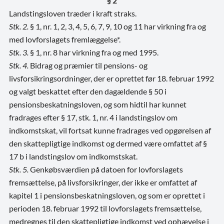
§ 2
Landstingsloven træder i kraft straks.
Stk. 2.
§ 1, nr. 1, 2, 3, 4, 5, 6, 7, 9, 10 og 11 har virkning fra og
med lovforslagets fremlæggelse*.
Stk. 3.
§ 1, nr. 8 har virkning fra og med 1995.
Stk. 4.
Bidrag og præmier til pensions- og
livsforsikringsordninger, der er oprettet før 18. februar 1992
og valgt beskattet efter den dagældende § 50 i
pensionsbeskatningsloven, og som hidtil har kunnet
fradrages efter § 17, stk. 1, nr. 4 i landstingslov om
indkomstskat, vil fortsat kunne fradrages ved opgørelsen af
den skattepligtige indkomst og dermed være omfattet af §
17 b i landstingslov om indkomstskat.
Stk. 5.
Genkøbsværdien på datoen for lovforslagets
fremsættelse, på livsforsikringer, der ikke er omfattet af
kapitel 1 i pensionsbeskatningsloven, og som er oprettet i
perioden 18. februar 1992 til lovforslagets fremsættelse,
medregnes til den skattepligtige indkomst ved ophævelse i