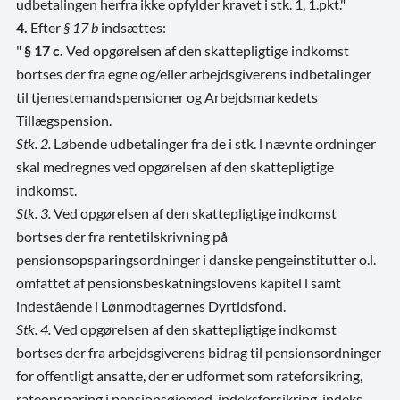
udbetalingen herfra ikke opfylder kravet i stk. 1, 1.pkt."
4.
Efter
§ 17 b
indsættes:
"
§ 17 c.
Ved opgørelsen af den skattepligtige indkomst
bortses der fra egne og/eller arbejdsgiverens indbetalinger
til tjenestemandspensioner og Arbejdsmarkedets
Tillægspension.
Stk. 2.
Løbende udbetalinger fra de i stk. l nævnte ordninger
skal medregnes ved opgørelsen af den skattepligtige
indkomst.
Stk. 3.
Ved opgørelsen af den skattepligtige indkomst
bortses der fra rentetilskrivning på
pensionsopsparingsordninger i danske pengeinstitutter o.l.
omfattet af pensionsbeskatningslovens kapitel l samt
indestående i Lønmodtagernes Dyrtidsfond.
Stk. 4.
Ved opgørelsen af den skattepligtige indkomst
bortses der fra arbejdsgiverens bidrag til pensionsordninger
for offentligt ansatte, der er udformet som rateforsikring,
rateopsparing i pensionsøjemed, indeksforsikring, indeks-