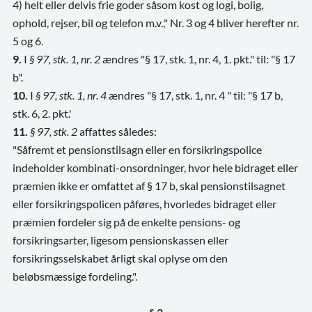
4) helt eller delvis frie goder såsom kost og logi, bolig,
ophold, rejser, bil og telefon m.v.," Nr. 3 og 4 bliver herefter nr.
5 og 6.
9.
I
§ 97, stk. 1, nr. 2
ændres "§ 17, stk. 1, nr. 4, 1. pkt." til: "§ 17
b".
10.
I
§ 97, stk. 1, nr. 4
ændres "§ 17, stk. 1, nr. 4 " til: "§ 17 b,
stk. 6, 2. pkt.'
11.
§ 97, stk. 2
affattes således:
"Såfremt et pensionstilsagn eller en forsikringspolice
indeholder kombinati-onsordninger, hvor hele bidraget eller
præmien ikke er omfattet af § 17 b, skal pensionstilsagnet
eller forsikringspolicen påføres, hvorledes bidraget eller
præmien fordeler sig på de enkelte pensions- og
forsikringsarter, ligesom pensionskassen eller
forsikringsselskabet årligt skal oplyse om den
beløbsmæssige fordeling.".