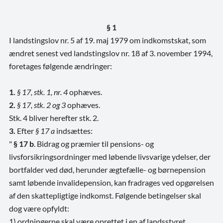
§ 1
I landstingslov nr. 5 af 19. maj 1979 om indkomstskat, som
ændret senest ved landstingslov nr. 18 af 3. november 1994,
foretages følgende ændringer:
1.
§ 17, stk. 1, nr. 4
ophæves.
2.
§ 17, stk. 2 og 3
ophæves.
Stk. 4 bliver herefter stk. 2.
3.
Efter
§ 17 a
indsættes:
"
§ 17 b
. Bidrag og præmier til pensions- og
livsforsikringsordninger med løbende livsvarige ydelser, der
bortfalder ved død, herunder ægtefælle- og børnepension
samt løbende invalidepension, kan fradrages ved opgørelsen
af den skattepligtige indkomst. Følgende betingelser skal
dog være opfyldt:
1) ordningerne skal være oprettet i en af landsstyret