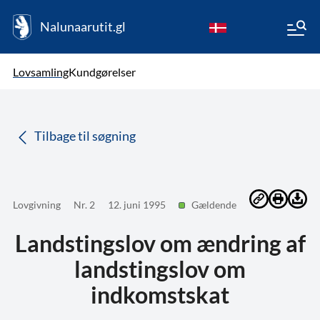
Nalunaarutit.gl
kl-GL
Vælg sprog
Lovsamling
Kundgørelser
da
( Valgt )
Tilbage til søgning
Lovgivning
Nr. 2
12. juni 1995
Gældende
Landstingslov om ændring af
landstingslov om
indkomstskat