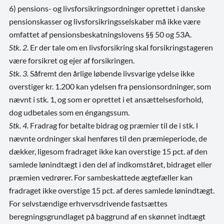
6) pensions- og livsforsikringsordninger oprettet i danske
pensionskasser og livsforsikringsselskaber må ikke være
omfattet af pensionsbeskatningslovens §§ 50 og 53A.
Stk. 2.
Er der tale om en livsforsikring skal forsikringstageren
være forsikret og ejer af forsikringen.
Stk. 3.
Såfremt den årlige løbende livsvarige ydelse ikke
overstiger kr. 1.200 kan ydelsen fra pensionsordninger, som
nævnt i stk. 1, og som er oprettet i et ansættelsesforhold,
dog udbetales som en éngangssum.
Stk. 4.
Fradrag for betalte bidrag og præmier til de i stk. l
nævnte ordninger skal henføres til den præmieperiode, de
dækker, ligesom fradraget ikke kan overstige 15 pct. af den
samlede lønindtægt i den del af indkomståret, bidraget eller
præmien vedrører. For sambeskattede ægtefæller kan
fradraget ikke overstige 15 pct. af deres samlede lønindtægt.
For selvstændige erhvervsdrivende fastsættes
beregningsgrundlaget på baggrund af en skønnet indtægt