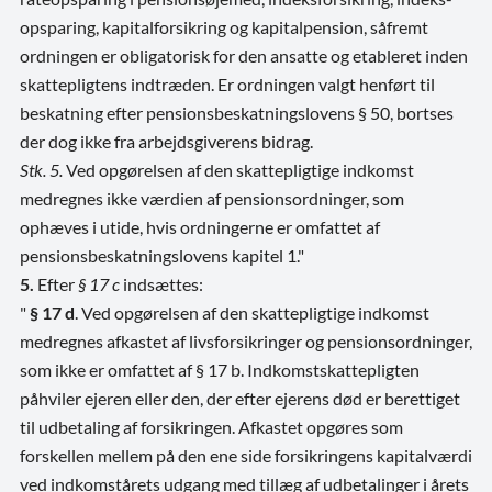
opsparing, kapitalforsikring og kapitalpension, såfremt
ordningen er obligatorisk for den ansatte og etableret inden
skattepligtens indtræden. Er ordningen valgt henført til
beskatning efter pensionsbeskatningslovens § 50, bortses
der dog ikke fra arbejdsgiverens bidrag.
Stk. 5.
Ved opgørelsen af den skattepligtige indkomst
medregnes ikke værdien af pensionsordninger, som
ophæves i utide, hvis ordningerne er omfattet af
pensionsbeskatningslovens kapitel 1."
5.
Efter
§ 17 c
indsættes:
"
§ 17 d
. Ved opgørelsen af den skattepligtige indkomst
medregnes afkastet af livsforsikringer og pensionsordninger,
som ikke er omfattet af § 17 b. Indkomstskattepligten
påhviler ejeren eller den, der efter ejerens død er berettiget
til udbetaling af forsikringen. Afkastet opgøres som
forskellen mellem på den ene side forsikringens kapitalværdi
ved indkomstårets udgang med tillæg af udbetalinger i årets