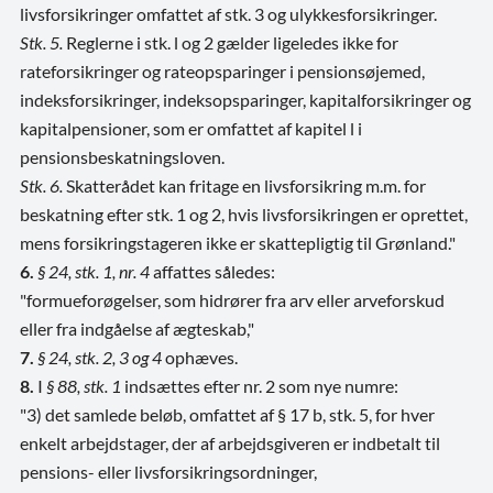
livsforsikringer omfattet af stk. 3 og ulykkesforsikringer.
Stk. 5.
Reglerne i stk. l og 2 gælder ligeledes ikke for
rateforsikringer og rateopsparinger i pensionsøjemed,
indeksforsikringer, indeksopsparinger, kapitalforsikringer og
kapitalpensioner, som er omfattet af kapitel l i
pensionsbeskatningsloven.
Stk. 6.
Skatterådet kan fritage en livsforsikring m.m. for
beskatning efter stk. 1 og 2, hvis livsforsikringen er oprettet,
mens forsikringstageren ikke er skattepligtig til Grønland."
6.
§ 24, stk. 1, nr. 4
affattes således:
"formueforøgelser, som hidrører fra arv eller arveforskud
eller fra indgåelse af ægteskab,"
7.
§ 24, stk. 2, 3 og 4
ophæves.
8.
I
§ 88, stk. 1
indsættes efter nr. 2 som nye numre:
"3) det samlede beløb, omfattet af § 17 b, stk. 5, for hver
enkelt arbejdstager, der af arbejdsgiveren er indbetalt til
pensions- eller livsforsikringsordninger,