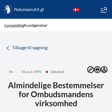
Nalunaarutit.gl
kl-GL
Vælg sprog
Lovsamling
Kundgørelser
da
( Valgt )
Tilbage til søgning
Nr. -
14. juni 1995
Ophævet
Almindelige Bestemmelser
for Ombudsmandens
virksomhed