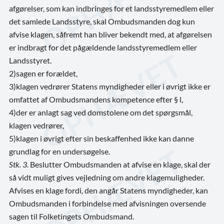
afgørelser, som kan indbringes for et landsstyremedlem eller
det samlede Landsstyre, skal Ombudsmanden dog kun
afvise klagen, såfremt han bliver bekendt med, at afgørelsen
er indbragt for det pågældende landsstyremedlem eller
Landsstyret.
2)
sagen er forældet,
3)
klagen vedrører Statens myndigheder eller i øvrigt ikke er
omfattet af Ombudsmandens kompetence efter § l,
4)
der er anlagt sag ved domstolene om det spørgsmål,
klagen vedrører,
5)
klagen i øvrigt efter sin beskaffenhed ikke kan danne
grundlag for en undersøgelse.
Stk. 3.
Beslutter Ombudsmanden at afvise en klage, skal der
så vidt muligt gives vejledning om andre klagemuligheder.
Afvises en klage fordi, den angår Statens myndigheder, kan
Ombudsmanden i forbindelse med afvisningen oversende
sagen til Folketingets Ombudsmand.