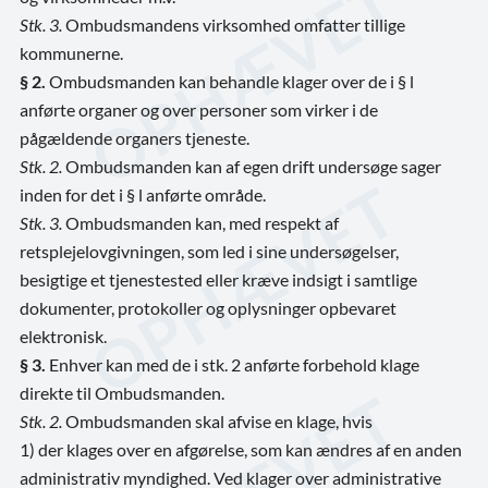
Stk. 3.
Ombudsmandens virksomhed omfatter tillige
kommunerne.
§ 2.
Ombudsmanden kan behandle klager over de i § l
anførte organer og over personer som virker i de
pågældende organers tjeneste.
Stk. 2.
Ombudsmanden kan af egen drift undersøge sager
inden for det i § l anførte område.
Stk. 3.
Ombudsmanden kan, med respekt af
retsplejelovgivningen, som led i sine undersøgelser,
besigtige et tjenestested eller kræve indsigt i samtlige
dokumenter, protokoller og oplysninger opbevaret
elektronisk.
§ 3.
Enhver kan med de i stk. 2 anførte forbehold klage
direkte til Ombudsmanden.
Stk. 2.
Ombudsmanden skal afvise en klage, hvis
1) der klages over en afgørelse, som kan ændres af en anden
administrativ myndighed. Ved klager over administrative