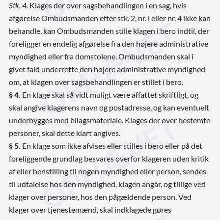
Stk. 4.
Klages der over sagsbehandlingen i en sag, hvis
afgørelse Ombudsmanden efter stk. 2, nr. l eller nr. 4 ikke kan
behandle, kan Ombudsmanden stille klagen i bero indtil, der
foreligger en endelig afgørelse fra den højere administrative
myndighed eller fra domstolene. Ombudsmanden skal i
givet fald underrette den højere administrative myndighed
om, at klagen over sagsbehandlingen er stillet i bero.
§ 4.
En klage skal så vidt muligt være affattet skriftligt, og
skal angive klagerens navn og postadresse, og kan eventuelt
underbygges med bilagsmateriale. Klages der over bestemte
personer, skal dette klart angives.
§ 5.
En klage som ikke afvises eller stilles i bero eller på det
foreliggende grundlag besvares overfor klageren uden kritik
af eller henstilling til nogen myndighed eller person, sendes
til udtalelse hos den myndighed, klagen angår, og tillige ved
klager over personer, hos den pågældende person. Ved
klager over tjenestemænd, skal indklagede gøres