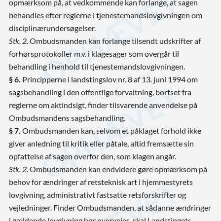
opmærksom på, at vedkommende kan forlange, at sagen
behandles efter reglerne i tjenestemandslovgivningen om
disciplinærundersøgelser.
Stk. 2.
Ombudsmanden kan forlange tilsendt udskrifter af
forhørsprotokoller m.v. i klagesager som overgår til
behandling i henhold til tjenestemandslovgivningen.
§ 6.
Principperne i landstingslov nr. 8 af 13. juni 1994 om
sagsbehandling i den offentlige forvaltning, bortset fra
reglerne om aktindsigt, finder tilsvarende anvendelse på
Ombudsmandens sagsbehandling.
§ 7.
Ombudsmanden kan, selvom et påklaget forhold ikke
giver anledning til kritik eller påtale, altid fremsætte sin
opfattelse af sagen overfor den, som klagen angår.
Stk. 2.
Ombudsmanden kan endvidere gøre opmærksom på
behov for ændringer af retsteknisk art i hjemmestyrets
lovgivning, administrativt fastsatte retsforskrifter og
vejledninger. Finder Ombudsmanden, at sådanne ændringer
i gældende lovgivning bør overvejes, skal Landstingets