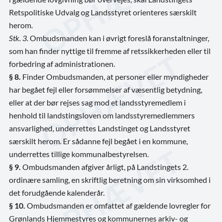
Retspolitiske Udvalg og Landsstyret orienteres særskilt
herom.
Stk. 3.
Ombudsmanden kan i øvrigt foreslå foranstaltninger,
som han finder nyttige til fremme af retssikkerheden eller til
forbedring af administrationen.
§ 8.
Finder Ombudsmanden, at personer eller myndigheder
har begået fejl eller forsømmelser af væsentlig betydning,
eller at der bør rejses sag mod et landsstyremedlem i
henhold til landstingsloven om landsstyremedlemmers
ansvarlighed, underrettes Landstinget og Landsstyret
særskilt herom. Er sådanne fejl begået i en kommune,
underrettes tillige kommunalbestyrelsen.
§ 9.
Ombudsmanden afgiver årligt, på Landstingets 2.
ordinære samling, en skriftlig beretning om sin virksomhed i
det forudgående kalenderår.
§ 10.
Ombudsmanden er omfattet af gældende lovregler for
Grønlands Hjemmestyres og kommunernes arkiv- og