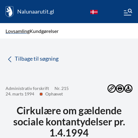
Nalunaarutit.gl
kl-GL
Vælg sprog
Lovsamling
Kundgørelser
da
( Valgt )
Tilbage til søgning
Administrativ forskrift
Nr. 215
24. marts 1994
Ophævet
Cirkulære om gældende
sociale kontantydelser pr.
1.4.1994