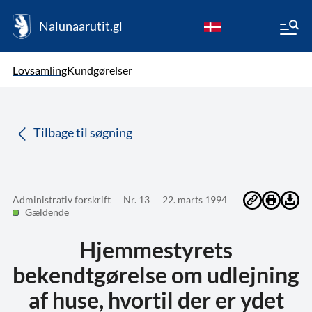
Nalunaarutit.gl
kl-GL
Vælg sprog
Lovsamling
Kundgørelser
da
( Valgt )
Tilbage til søgning
Administrativ forskrift
Nr. 13
22. marts 1994
Gældende
Hjemmestyrets
bekendtgørelse om udlejning
af huse, hvortil der er ydet