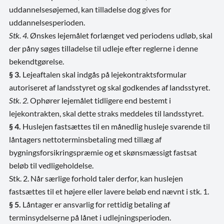
uddannelsesøjemed, kan tilladelse dog gives for
uddannelsesperioden.
Stk. 4.
Ønskes lejemålet forlænget ved periodens udløb, skal
der påny søges tilladelse til udleje efter reglerne i denne
bekendtgørelse.
§ 3.
Lejeaftalen skal indgås på lejekontraktsformular
autoriseret af landsstyret og skal godkendes af landsstyret.
Stk. 2.
Ophører lejemålet tidligere end bestemt i
lejekontrakten, skal dette straks meddeles til landsstyret.
§ 4.
Huslejen fastsættes til en månedlig husleje svarende til
låntagers nettoterminsbetaling med tillæg af
bygningsforsikringspræmie og et skønsmæssigt fastsat
beløb til vedligeholdelse.
Stk. 2. Når særlige forhold taler derfor, kan huslejen
fastsættes til et højere eller lavere beløb end nævnt i stk. 1.
§ 5.
Låntager er ansvarlig for rettidig betaling af
terminsydelserne på lånet i udlejningsperioden.