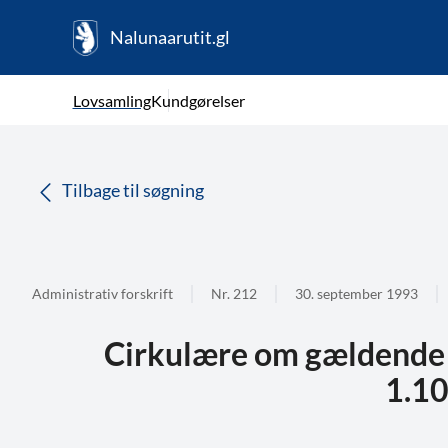
Nalunaarutit.gl
kl-GL
Vælg sprog
Lovsamling
Kundgørelser
da
( Valgt )
Tilbage til søgning
Administrativ forskrift
Nr. 212
30. september 1993
Cirkulære om gældende s
1.1