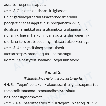
assartorneqartarssapput.
Imm. 2.
Oliakut akuutissanillu igitassat
uninngatinneqarnerini assartorneqarnerinilu
pooqartinneqassapput inissinneqarnermikkut,
ilusiligaanermikkut ussissutsimikkullu silaannarmik,
nunamik, imermik sikumillu mingutsitsisinnaanermik
ulorianartorsiortitsisoqannginnissaa qulakkkeerlugu.
Imm. 3.
Uninngatitsineq assartuinerlu
illersorneqarsinnaasut qulakkeerniarlugit
kommunalbestyrelsi naalakkiuteqarsinnaavoq.
Kapitali 2.
Ilisimatitsineq nalunaaruteqartarnerlu.
§ 4.
Suliffeqarfiit oliakunik akuutissanillu igitassaqartartut
tamarmik tamanna kommunalbestyrelsimut
nalunaarutigisassavaat.
Imm.
2.
Nalunaaruteqarnermi suliffeqarfiup qanoq ittunik