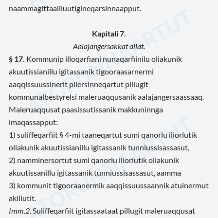
naammagittaalliuutigineqarsinnaapput.
Kapitali 7.
Aalajangersakkat allat.
§ 17.
Kommunip illoqarfiani nunaqarfiinilu oliakunik
akuutissianillu igitassanik tigooraasarnermi
aaqqissuussinerit pilersinneqartut pillugit
kommunalbestyrelsi maleruaqqusanik aalajangersaassaaq.
Maleruaqqusat paasissutissanik makkuninnga
imaqassapput:
1) suliffeqarfiit § 4-mi taaneqartut sumi qanorlu iliorlutik
oliakunik akuutissianillu igitassanik tunniussisassasut,
2) namminersortut sumi qanorlu iliorlutik oliakunik
akuutissanillu igitassanik tunniussisassasut, aamma
3) kommunit tigooraanermik aaqqissuussaannik atuinermut
akiliutit.
Imm.
2.
Suliffeqarfiit igitassaataat pillugit maleruaqqusat