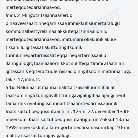
inerteqquteqarsinnaavoq.
Imm. 2.
Mingutsitsisinnaanerup
pinaaveersaartinneqarnissaa immikkut siunertaralugu
kommunalbestyrelsinaalakkiuteqarsinnaallunilu
inerteqquteqarsinnaavoq, matumani oliakunik akuu-
tissanillu igitassat akuttunngitsumik
tunniunneqartarnissaat eqqarneqartarnissaallu
ilanngullugit, taamaaliornikkut suliffeqarfimmi ataatsimi
igitassanik eqiteruttuulernissaq pinngitsoorsimatinniarlugu,
tak. § 17, imm. 2.
§ 16.
Nalunaarut manna malittarisassalluunniit allat
taassuminnga tunngavillit tunngavigalugit aalajangiinerit
tamarmik Avatangiisit innarlitsaaliorneqarnissaannik
Inatsisartut peqqussutaanni nr. 12-imi 22. december 1988-
imeersumi Inatsisartut peqqussutaatigut nr. 7-ikkut 13. maj
1993-imeersukkut allan-ngortinneqarsimasumi kap. 10-mi
malittarisassat tunngavigalugit