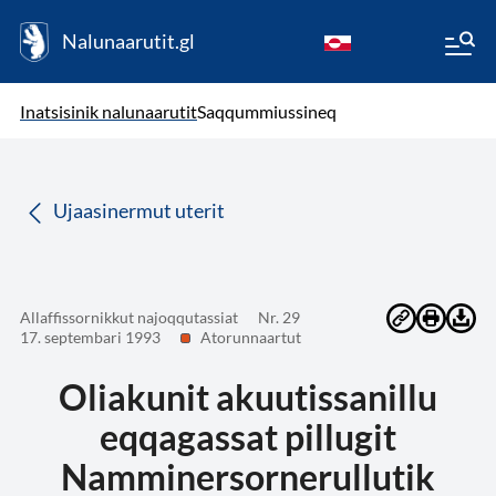
Nalunaarutit.gl
kl-GL
( Toqqagaq )
Oqaatsit toqqakkit
Inatsisinik nalunaarutit
Saqqummiussineq
da
Ujaasinermut uterit
Allaffissornikkut najoqqutassiat
Nr. 29
17. septembari 1993
Atorunnaartut
Oliakunit akuutissanillu
eqqagassat pillugit
Namminersornerullutik