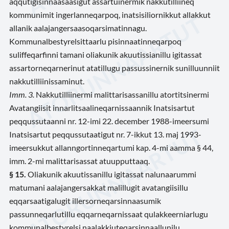
aqqutigisinnaasaasigut assartuinermik nakkutilliineq
kommunimit ingerlanneqarpoq, inatsisiliornikkut allakkut
allanik aalajangersaasoqarsimatinnagu.
Kommunalbestyrelsittaarlu pisinnaatinneqarpoq
suliffeqarfinni tamani oliakunik akuutissianillu igitassat
assartorneqarnerinut atatillugu passussinernik sunilluunniit
nakkutilliinissaminut.
Imm. 3.
Nakkutilliinermi malittarisassanillu atortitsinermi
Avatangiisit innarlitsaalineqarnissaannik Inatsisartut
peqqussutaanni nr. 12-imi 22. december 1988-imeersumi
Inatsisartut peqqussutaatigut nr. 7-ikkut 13. maj 1993-
imeersukkut allanngortinneqartumi kap. 4-mi aamma § 44,
imm. 2-mi malittarisassat atuupputtaaq.
§ 15.
Oliakunik akuutissanillu igitassat nalunaarummi
matumani aalajangersakkat malillugit avatangiisillu
eqqarsaatigalugit illersorneqarsinnaasumik
passunneqarlutillu eqqarneqarnissaat qulakkeerniarlugu
kommunalbestyrelsi naalakkiuteqarsinnaallunilu