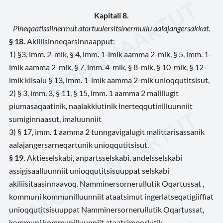
Kapitali 8.
Pineqaatissiinermut atortuulersitsinermullu aalajangersakkat.
§ 18.
Akiilisinneqarsinnaapput:
1) §3, imm. 2-mik, § 4, imm. 1-imik aamma 2-mik, § 5, imm. 1-
imik aamma 2-mik, § 7, imm. 4-mik, § 8-mik, § 10-mik, § 12-
imik kiisalu § 13, imm. 1-imik aamma 2-mik unioqqutitsisut,
2) § 3, imm. 3, § 11, § 15, imm. 1 aamma 2 malillugit
piumasaqaatinik, naalakkiutinik inerteqqutinilluunniit
sumiginnaasut, imaluunniit
3) § 17, imm. 1 aamma 2 tunngavigalugit malittarisassanik
aalajangersarneqartunik unioqqutitsisut.
§ 19.
Aktieselskabi, anpartsselskabi, andelsselskabi
assigisaalluunniit unioqqutitsisuuppat selskabi
akiliisitaasinnaavoq. Namminersornerullutik Oqartussat ,
kommuni kommunilluunniit ataatsimut ingerlatseqatigiiffiat
unioqqutitsisuuppat Namminersornerullutik Oqartussat,
kommuni kommunilluunniit ataatsimoorlutik