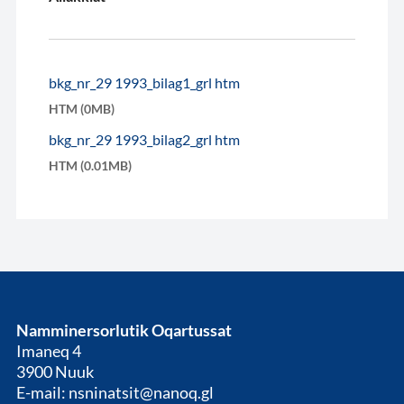
bkg_nr_29 1993_bilag1_grl htm
HTM (0MB)
bkg_nr_29 1993_bilag2_grl htm
HTM (0.01MB)
Namminersorlutik Oqartussat
Imaneq 4
3900 Nuuk
E-mail: nsninatsit@nanoq.gl