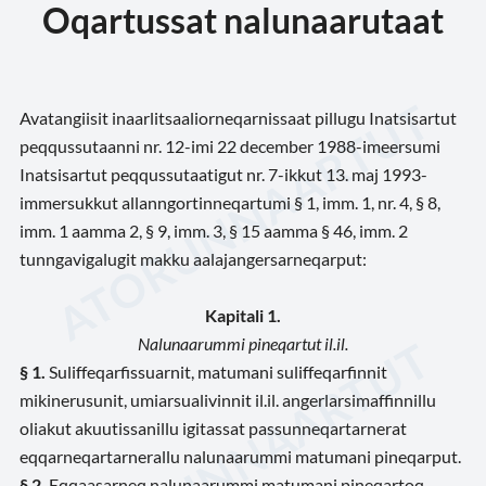
Oqartussat nalunaarutaat
Avatangiisit inaarlitsaaliorneqarnissaat pillugu Inatsisartut
peqqussutaanni nr. 12-imi 22 december 1988-imeersumi
Inatsisartut peqqussutaatigut nr. 7-ikkut 13. maj 1993-
immersukkut allanngortinneqartumi § 1, imm. 1, nr. 4, § 8,
imm. 1 aamma 2, § 9, imm. 3, § 15 aamma § 46, imm. 2
tunngavigalugit makku aalajangersarneqarput:
Kapitali 1.
Nalunaarummi pineqartut il.il.
§ 1.
Suliffeqarfissuarnit, matumani suliffeqarfinnit
mikinerusunit, umiarsualivinnit il.il. angerlarsimaffinnillu
oliakut akuutissanillu igitassat passunneqartarnerat
eqqarneqartarnerallu nalunaarummi matumani pineqarput.
§ 2.
Eqqaasarneq nalunaarummi matumani pineqartoq