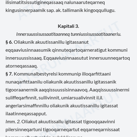
ilisimatitsissutigineqassaaq nalunaaruteqarneq
kingusinnerpaamik sap. ak. tallimanik kingoqqullugu.
Kapitali 3.
Innersuussisussaatitaanneq tunniussisussaatitaanerlu.
§ 6.
Oliakunik akuutissanillu igitassanut
eqqaaviusinnaasumik qinnuteqartoqarneratigut kommuni
innersuussissaaq. Eqqaaviusinnaasutut innersuunneqartoq
atorneqassaaq.
§ 7.
Kommunalbestyrelsi kommunip illoqarfittaani
nunaqarfittaanilu oliakunik akuutissanillu igitassanik
tigooraanermik aaqqissuussisinnaavoq. Aaqqissuussinermi
suliffeqarfinnit, sullivinnit, umiarsualivinnit il.il.
angerlarsimaffinnillu oliakunik akuutissanillu igitassat
ilaatinneqassapput.
Imm. 2.
Oliakut akuutissallu igitassat tigooqqaavinni
pilersinneqartuni tigooqarneqartut eqqarneqarnissaat