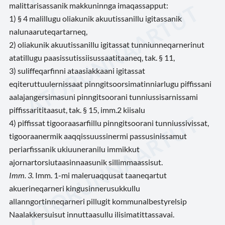
malittarisassanik makkuninnga imaqassapput:
1) § 4 malillugu oliakunik akuutissanillu igitassanik
nalunaaruteqartarneq,
2) oliakunik akuutissanillu igitassat tunniunneqarnerinut
atatillugu paasissutissiisussaatitaaneq, tak. § 11,
3) suliffeqarfinni ataasiakkaani igitassat
eqiteruttuulernissaat pinngitsoorsimatinniarlugu piffissani
aalajangersimasuni pinngitsoorani tunniussisarnissami
piffissarititaasut, tak. § 15, imm.2 kiisalu
4) piffissat tigooraasarfiillu pinngitsoorani tunniussivissat,
tigooraanermik aaqqissuussinermi passusinissamut
periarfissanik ukiuuneranilu immikkut
ajornartorsiutaasinnaasunik sillimmaassisut.
Imm. 3.
Imm. 1-mi maleruaqqusat taaneqartut
akuerineqarneri kingusinnerusukkullu
allanngortinneqarneri pillugit kommunalbestyrelsip
Naalakkersuisut innuttaasullu ilisimatittassavai.