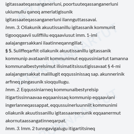
igitassaateqassanganerluni, poortuuteqassanganerluni
ukiumullu qanoq amerlatigisunik
igitassaateqassanganerluni ilannguttassavai.
Imm. 3.
Oliakunik akuutissanillu igitassanik kommunit
tigooqqaavii suliffiilu eqqaaviusut imm. 1-imi
aalajangersakkani ilaatinneqanngillat.
§ 5.
Suliffeqarfiit oliakunik akuutissanillu igitassanik
kommunip avataaniit kommunimut eqqussiniartut tamanna
kommunalbestyrelsimut ilisimatitsissutigissavaat § 4-mi
aalajangersakkat malillugit eqqussinissaq sap. akunnerinik
arfineq pingasunik sioqqullugu.
Imm. 2.
Eqqussiniarneq kommunalbestyrelsip
itigartissinnaavaa eqqaanissaq kommunip eqqaaviani
ingerlanneqassappat, eqqussuinerluunniit kommunimi
oliakunik akuutissanillu igitassaareersunik eqqaanermut
akornutaassangatinneqarpat.
Imm. 3.
Imm. 2 tunngavigalugu itigartitsineq