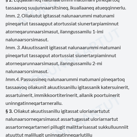
tassaavoq suujunnaarsitsineq, ikuallaaneq atueqqinnerlu.
Imm. 2.
Oliakutut igitassat nalunaarummi matunami
pineqartut tassaapput atortussiat siunertarpiaminnut
atorneqarunnaarsimasut, ilanngussamilu 1-imi
nalunaarsorsimasut.
Imm. 3.
Akuutissanit igitassat nalunaarummi matumani
pineqartut tassapput atortussiat siunertarpiaminnut
atorneqarunnaarsimasut, ilanngussamilu 2-mi
nalunaarsorsimasut.
Imm.
4.
Passussineq nalunaarummi matumani pineqartoq
tassaavoq oliakunit akuutissanillu igitassanik katersuinerit,
assartuinerit, immikkoortiterinerit, allanik poortuinerit
uninngatinneqartarnerallu.
§ 3.
Oliakut akuutissanillu igitassat ulorianartutut
nalunaarsorneqarsimasut assartugassat uloriarnartut
assartorneqartarneri pillugit malittarisassat sukkulluunniit
atuuttut malillugit uninngatinneqarlutillu