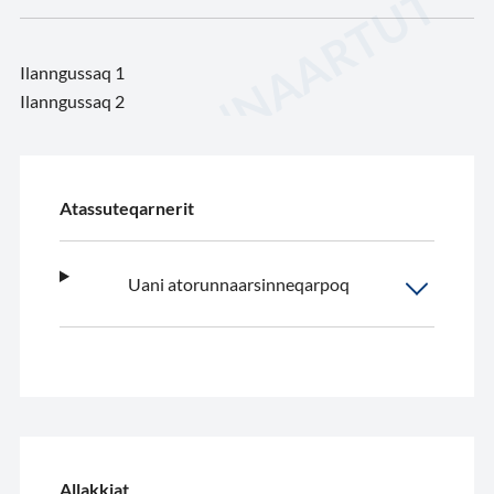
Ilanngussaq 1
Ilanngussaq 2
Atassuteqarnerit
Uani atorunnaarsinneqarpoq
Allakkiat