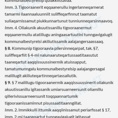
kommunalbestyrelsip qulakkiissavaa.
Imm.
3. Tigooraanerit eqqaanerullu ingerlanneqarnerat
tamarmi ilaannaaluunniit suliffeqarfinnut taamatut
suliaqarnissamut piukkunnartunut tunniunneqarsinnaavoq.
Imm. 4.
Oliakunik akuutissanillu tigooraanermut
eqqaanermullu atatillugu aningaasartuutini tunngavigalugit
kommunalbestyrelsi akiliutissamik aalajangersaassaaq.
§ 8.
Kommunip tigooraavia pilersinneqarpat, tak. §7,
suliffeqarfiit § 4-mi nalunaaruteqartussaatitaasutut
taaneqartut aaqqissuussinermik atuissapput,
tamatumunngalu kommunalbestyrelsip aalajangersagai
malillugit akiliuteqartinneqartassallutik.
§ 9.
§ 7 malillugu tigooraanermik aaqqissuussinerit oliakunik
akuutissanillu igitassanik umiarsuarneersunit oliamillu
qillerivissuarneersunit toqqaannartumik
tigooraanissaminnut pisussaatitaanngillat.
Imm.
2. Immikkulli ittumik aaqqiinissamut periarfissat § 17,
imm. 2-mi taaneqartut tunngavigalugit igitassat