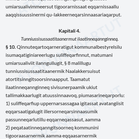
umiarsualivimmeersut tigoorarnissaat eqqarnissaallu
aaqqissuussinermi qu-lakkeerneqarsinnaasariaqarput.
Kapitali 4.
Tunniussisussaatitaanermut ilaatinneqannginneq.
§ 10.
Qinnuteqartoqarneratigut kommunalbestyrelsilu
isumaqatiginiareerlugu suliffeqarfinnut, matumani
umiarsualiviit ilanngullugit, § 8 malillugu
tunniussisussaatitaanermik Naalakkersuisut
atortitsinngitsoorsinnaapput. Taamatut
ilaatinneqannginneq sivisunerpaamik ukiut
tallimakkaarlugit atuussinnaavoq, piumasarineqarporlu:
1) suliffeqarfiup uppernarsassagaa igitassat avatangiisit
eqqarsaatigalugit illersorneqarsinnaasumik
passunneqarlutillu eqqarneqassasut, aamma
2) peqataatinneqanngitsoorneq kommunini
tigooraasarnermik aamma eqqaasarnermik