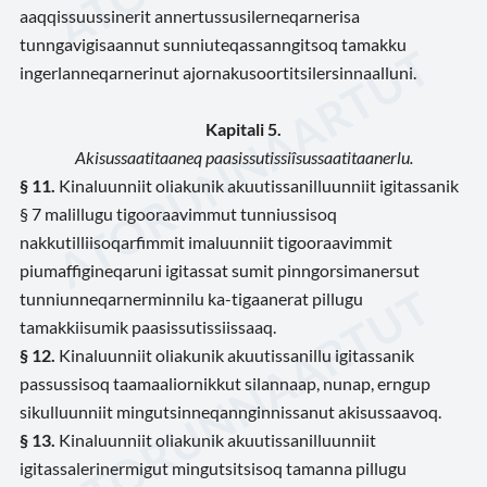
aaqqissuussinerit annertussusilerneqarnerisa
tunngavigisaannut sunniuteqassanngitsoq tamakku
ingerlanneqarnerinut ajornakusoortitsilersinnaalluni.
Kapitali 5.
Akisussaatitaaneq paasissutissiîsussaatitaanerlu.
§ 11.
Kinaluunniit oliakunik akuutissanilluunniit igitassanik
§ 7 malillugu tigooraavimmut tunniussisoq
nakkutilliisoqarfimmit imaluunniit tigooraavimmit
piumaffigineqaruni igitassat sumit pinngorsimanersut
tunniunneqarnerminnilu ka-tigaanerat pillugu
tamakkiisumik paasissutissiissaaq.
§ 12.
Kinaluunniit oliakunik akuutissanillu igitassanik
passussisoq taamaaliornikkut silannaap, nunap, erngup
sikulluunniit mingutsinneqannginnissanut akisussaavoq.
§ 13.
Kinaluunniit oliakunik akuutissanilluunniit
igitassalerinermigut mingutsitsisoq tamanna pillugu