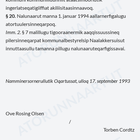
ingerlatseqatigiiffiat akiliisitaasinnaavoq.
§ 20.
Nalunaarut manna 1. januar 1994 aallarnerfigalugu
atortuulersinneqarpoq.
Imm. 2.
§ 7 malillugu tigooraanermik aaqqissuussineq
pilersinneqarpat kommunalbestyrelsip Naalakkersuisut
innuttaasullu tamanna pillugu nalunaaruteqarfigissavai.
Namminersornerullutik Oqartussat, ulloq 17. september 1993
Ove Rosing Olsen
/
Torben Cordtz