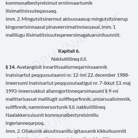
kommunalbestyrelsimut erniinnaartumik
ilisimatitsissuteqassaaq.
Imm. 2.
Mingutsitsinermut akisussaasup mingutsitsinerup
kingunerisinnaasai pinaveersimatinniassavai, imm. 1
malillugu ilisimatitsissuteqareersimagaluaruniluunniit.
Kapitali 6.
Nakkutilliineq il.il.
§ 14.
Avatangiisit innarlitsaaliorneqarnissaannik
Inatsisartut peqqussutaanni nr. 12-imi 22. december 1988-
imeersumi Inatsisartut peqqussutaatigut nr. 7-ikkut 13. maj
1993-imeersukkut allanngortinneqarsimasumi § 9-mi
malittarisassat malillugit suliffeqarfinnik, umiarsualivimmik,
suliffinnik, namminersortunik il.il. nakkutilliineq
Naalakkersuisunit kommunalbestyrelsimillu
ingerlanneqarpoq.
Imm. 2.
Oliakunik akuutissanillu igitassanik kikkulluunniit