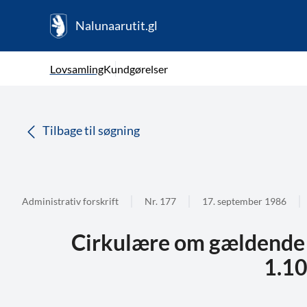
Nalunaarutit.gl
kl-GL
Vælg sprog
Lovsamling
Kundgørelser
da
( Valgt )
Tilbage til søgning
Administrativ forskrift
Nr. 177
17. september 1986
Cirkulære om gældende s
1.1