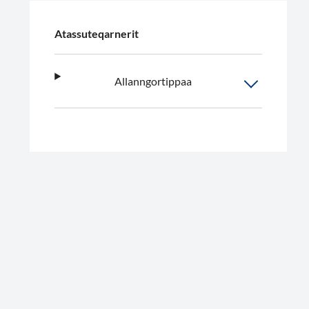
Atassuteqarnerit
Allanngortippaa