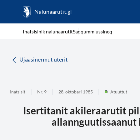
Nalunaarutit.gl
kl-GL
( Toqqagaq )
Oqaatsit toqqakkit
Inatsisinik nalunaarutit
Saqqummiussineq
da
Ujaasinermut uterit
Inatsisit
Nr. 9
28. oktobari 1985
Atuuttut
Isertitanit akileraarutit pi
allannguutissaanut i