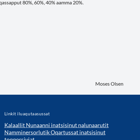
neqassapput 80%, 60%, 40% aamma 20%.
Moses Olsen
Linkit iluaqutaasussat
Kalaallit Nunaanni inatsisinut nalunaarutit
Namminersorlutik Oqartussat inatsisinut
toqqorsiviat