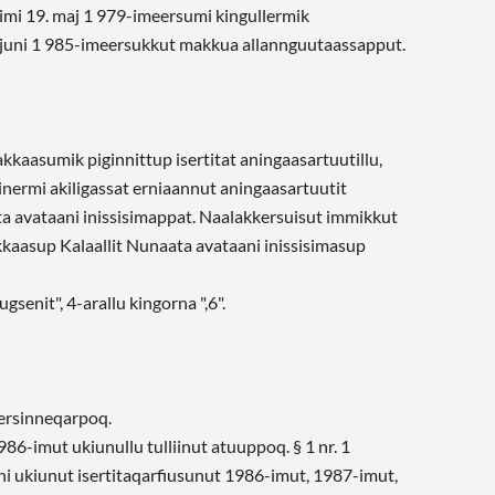
. 5-imi 19. maj 1 979-imeersumi kingullermik
7. juni 1 985-imeersukkut makkua allannguutaassapput.
kkaasumik piginnittup isertitat aningaasartuutillu,
inermi akiligassat erniaannut aningaasartuutit
ta avataani inissisimappat. Naalakkersuisut immikkut
kkaasup Kalaallit Nunaata avataani inissisimasup
senit", 4-arallu kingorna ",6".
lersinneqarpoq.
86-imut ukiunullu tulliinut atuuppoq. § 1 nr. 1
ni ukiunut isertitaqarfiusunut 1986-imut, 1987-imut,