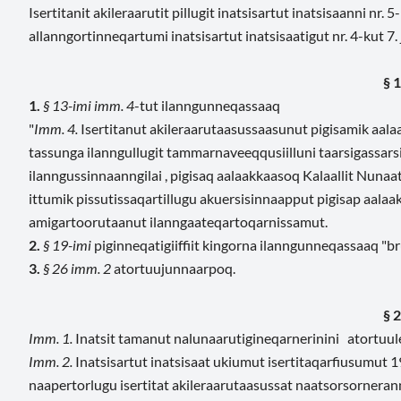
Isertitanit akileraarutit pillugit inatsisartut inatsisaanni nr
allanngortinneqartumi inatsisartut inatsisaatigut nr. 4-kut 
§ 1
1.
§ 13-imi imm. 4
-tut ilanngunneqassaaq
"
Imm. 4.
Isertitanut akileraarutaasussaasunut pigisamik aalaa
tassunga ilanngullugit tammarnaveeqqusiilluni taarsigassars
ilanngussinnaanngilai , pigisaq aalaakkaasoq Kalaallit Nunaa
ittumik pissutissaqartillugu akuersisinnaapput pigisap aalaa
amigartoorutaanut ilanngaateqartoqarnissamut.
2.
§ 19-imi
piginneqatigiiffiit kingorna ilanngunneqassaaq "brug
3.
§ 26 imm. 2
atortuujunnaarpoq.
§ 2
Imm. 1.
Inatsit tamanut nalunaarutigineqarnerinini atortuu
Imm. 2.
Inatsisartut inatsisaat ukiumut isertitaqarfiusumut 19
naapertorlugu isertitat akileraarutaasussat naatsorsorneran