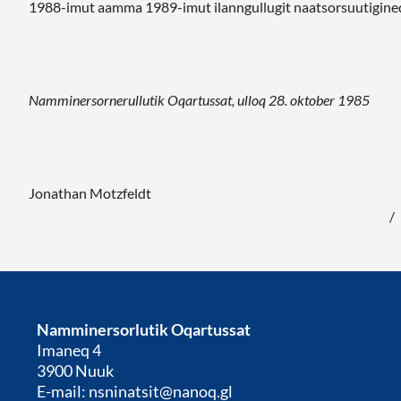
1988-imut aamma 1989-imut ilanngullugit naatsorsuutigi
Namminersornerullutik Oqartussat, ulloq 28. oktober 1985
Jonathan Motzfeldt
/
Namminersorlutik Oqartussat
Imaneq 4
3900 Nuuk
E-mail: nsninatsit@nanoq.gl