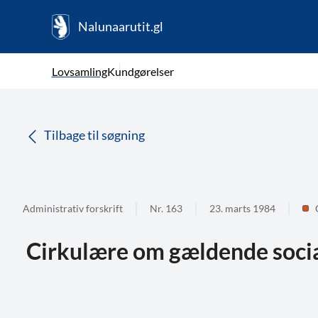
Nalunaarutit.gl
kl-GL
Vælg sprog
Lovsamling
Kundgørelser
da
( Valgt )
Tilbage til søgning
Administrativ forskrift
Nr. 163
23. marts 1984
Cirkulære om gældende socia