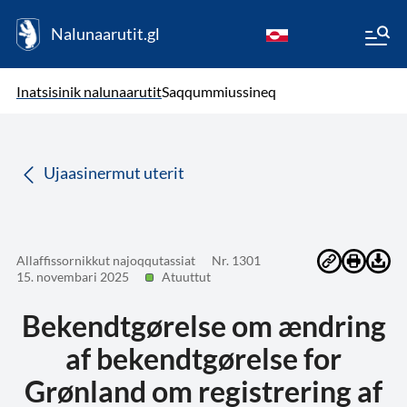
Nalunaarutit.gl
kl-GL
( Toqqagaq )
Oqaatsit toqqakkit
Inatsisinik nalunaarutit
Saqqummiussineq
da
Ujaasinermut uterit
Allaffissornikkut najoqqutassiat
Nr. 1301
15. novembari 2025
Atuuttut
Bekendtgørelse om ændring
af bekendtgørelse for
Grønland om registrering af