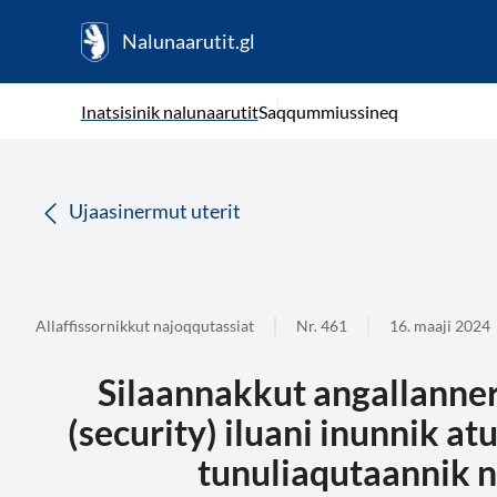
Nalunaarutit.gl
kl-GL
( Toqqagaq )
Oqaatsit toqqakkit
Inatsisinik nalunaarutit
Saqqummiussineq
da
Ujaasinermut uterit
Allaffissornikkut najoqqutassiat
Nr. 461
16. maaji 2024
Silaannakkut angallanne
(security) iluani inunnik a
tunuliaqutaannik 