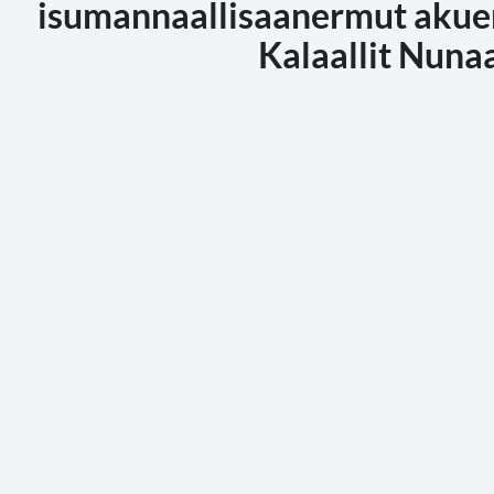
isumannaallisaanermut akuers
Kalaallit Nuna