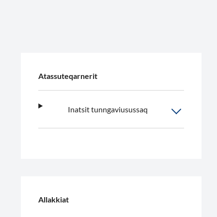
Atassuteqarnerit
Inatsit tunngaviusussaq
Allakkiat