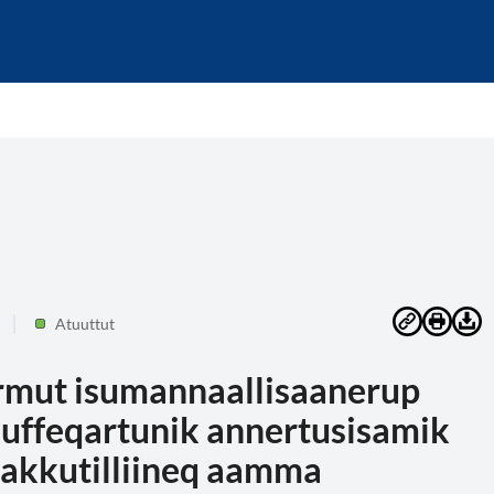
Atuuttut
rmut isumannaallisaanerup
tuuffeqartunik annertusisamik
nakkutilliineq aamma