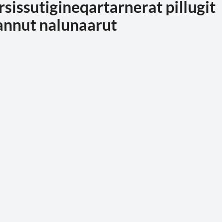
issutigineqartarnerat pillugit
annut nalunaarut