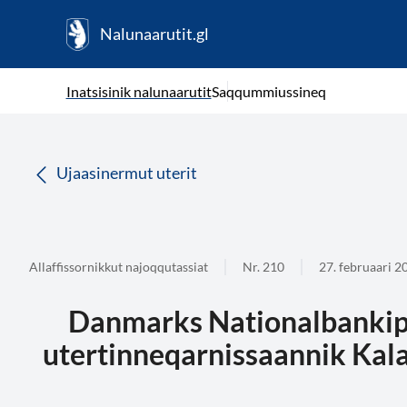
Nalunaarutit.gl
kl-GL
( Toqqagaq )
Oqaatsit toqqakkit
Inatsisinik nalunaarutit
Saqqummiussineq
da
Ujaasinermut uterit
Allaffissornikkut najoqqutassiat
Nr. 210
27. februaari 2
Danmarks Nationalbankip 
utertinneqarnissaannik Kal