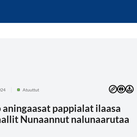
024
Atuuttut
aningaasat pappialat ilaasa
aallit Nunaannut nalunaarutaa